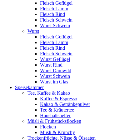
Fleisch Geflügel
Fleisch Lamm
Fleisch Rind
Fleisch Schwein
Wurst Schwein
Wurst
Fleisch Geflügel
Fleisch Lamm
Fleisch Rind
Fleisch Schwein
Wurst Geflügel
Wurst Rind
Wurst Damwild
Wurst Schwein
Wurst im Glas
Speisekammer
Tee, Kaffee & Kakao
Kaffee & Espresso
Kakao & Getränkepulver
Tee & Kräutertee
Haushaltshelfer
Müsli & Frühstücksflocken
Flocken
Müsli & Krunchy
Trockenfrüchte, Nüsse & Ölsaaten