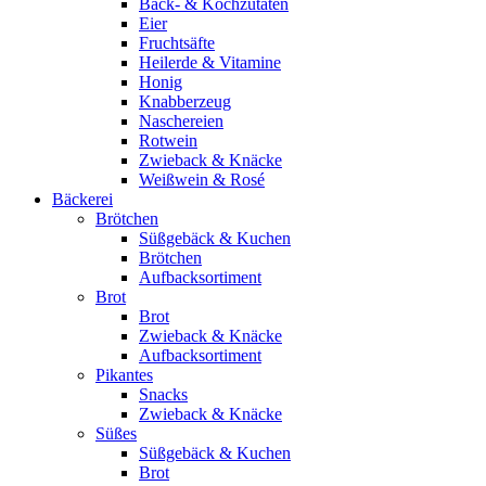
Back- & Kochzutaten
Eier
Fruchtsäfte
Heilerde & Vitamine
Honig
Knabberzeug
Naschereien
Rotwein
Zwieback & Knäcke
Weißwein & Rosé
Bäckerei
Brötchen
Süßgebäck & Kuchen
Brötchen
Aufbacksortiment
Brot
Brot
Zwieback & Knäcke
Aufbacksortiment
Pikantes
Snacks
Zwieback & Knäcke
Süßes
Süßgebäck & Kuchen
Brot