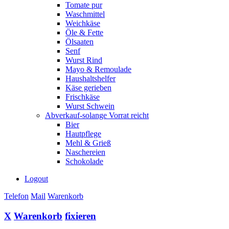
Tomate pur
Waschmittel
Weichkäse
Öle & Fette
Ölsaaten
Senf
Wurst Rind
Mayo & Remoulade
Haushaltshelfer
Käse gerieben
Frischkäse
Wurst Schwein
Abverkauf-solange Vorrat reicht
Bier
Hautpflege
Mehl & Grieß
Naschereien
Schokolade
Logout
Telefon
Mail
Warenkorb
X
Warenkorb
fixieren