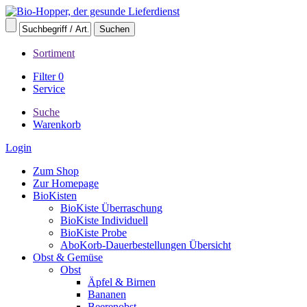
Sortiment
Filter
0
Service
Suche
Warenkorb
Login
Zum Shop
Zur Homepage
BioKisten
BioKiste Überraschung
BioKiste Individuell
BioKiste Probe
AboKorb-Dauerbestellungen Übersicht
Obst & Gemüse
Obst
Äpfel & Birnen
Bananen
Beerenobst