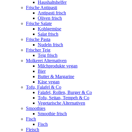
Haushaltshelfer
Frische Antipasti
Antipasti frisch
Oliven frisch
Frische Salate
Kohlgemüse
Salat frisch
Frische Pasta
Nudeln frisch
Frischer Teig
Teig frisch
Molkerei Alternativen
Milchprodukte vegan
Bier
Butter & Margarine
Käse vegan
Tofu, Falafel & Co
Falafel, Rollen, Burger & Co
Tofu, Seitan, Tempeh & Co
Vegetarische Alternativen
Smoothies
Smoothie frisch
Fisch
Fisch
Fleisch