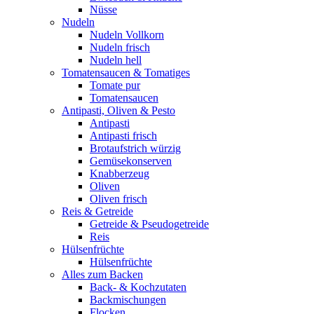
Nüsse
Nudeln
Nudeln Vollkorn
Nudeln frisch
Nudeln hell
Tomatensaucen & Tomatiges
Tomate pur
Tomatensaucen
Antipasti, Oliven & Pesto
Antipasti
Antipasti frisch
Brotaufstrich würzig
Gemüsekonserven
Knabberzeug
Oliven
Oliven frisch
Reis & Getreide
Getreide & Pseudogetreide
Reis
Hülsenfrüchte
Hülsenfrüchte
Alles zum Backen
Back- & Kochzutaten
Backmischungen
Flocken