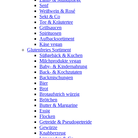
Senf
Weißwein & Rosé
Sekt & Co
Tee & Kräutertee
Grillsaucen
Spirituosen
Aufbacksortiment
Käse vegan
Glutenfreies Sortiment
Süßgebäck & Kuchen
Milchprodukte vegan
Baby- & Kindernahrung
Back- & Kochzutaten
Backmischungen
Bier
Brot
Brotaufstrich würzig
Brötchen
Butter & Margarine
Essig
Flocken
Getreide & Pseudogetreide
Gewürze
Knabberzeug