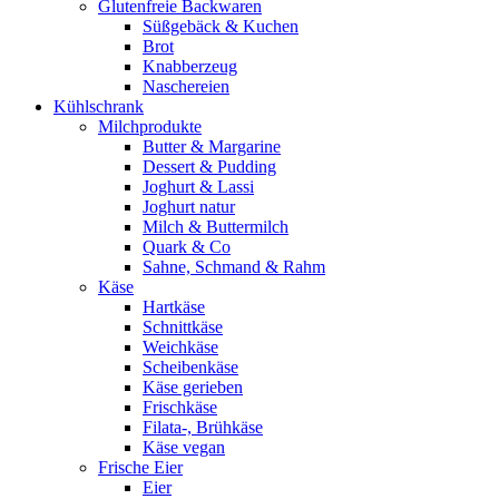
Glutenfreie Backwaren
Süßgebäck & Kuchen
Brot
Knabberzeug
Naschereien
Kühlschrank
Milchprodukte
Butter & Margarine
Dessert & Pudding
Joghurt & Lassi
Joghurt natur
Milch & Buttermilch
Quark & Co
Sahne, Schmand & Rahm
Käse
Hartkäse
Schnittkäse
Weichkäse
Scheibenkäse
Käse gerieben
Frischkäse
Filata-, Brühkäse
Käse vegan
Frische Eier
Eier