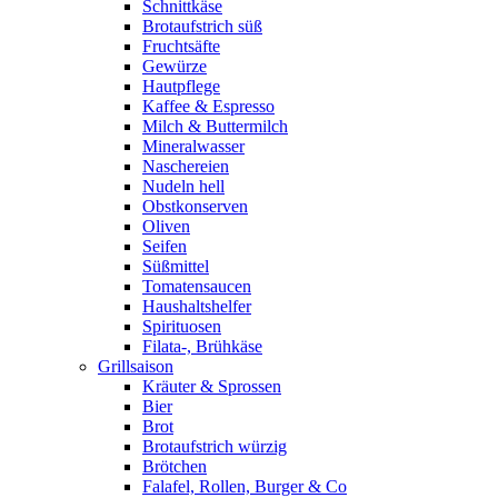
Schnittkäse
Brotaufstrich süß
Fruchtsäfte
Gewürze
Hautpflege
Kaffee & Espresso
Milch & Buttermilch
Mineralwasser
Naschereien
Nudeln hell
Obstkonserven
Oliven
Seifen
Süßmittel
Tomatensaucen
Haushaltshelfer
Spirituosen
Filata-, Brühkäse
Grillsaison
Kräuter & Sprossen
Bier
Brot
Brotaufstrich würzig
Brötchen
Falafel, Rollen, Burger & Co