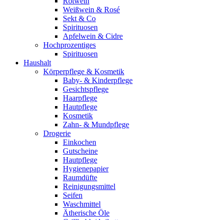
Rotwein
Weißwein & Rosé
Sekt & Co
Spirituosen
Apfelwein & Cidre
Hochprozentiges
Spirituosen
Haushalt
Körperpflege & Kosmetik
Baby- & Kinderpflege
Gesichtspflege
Haarpflege
Hautpflege
Kosmetik
Zahn- & Mundpflege
Drogerie
Einkochen
Gutscheine
Hautpflege
Hygienepapier
Raumdüfte
Reinigungsmittel
Seifen
Waschmittel
Ätherische Öle