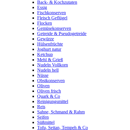
Back- & Kochzutaten
Essig
Fischkonserven
Fleisch Geflügel
Flocken
Gemüsekonserven
Getreide & Pseudogetreide
Gewürze
Hülsenfrüchte
Joghurt natur
Ketchup
Mehl & Grieß
Nudeln Vollkorn
Nudeln hell
Nüsse
Obstkonserven
Oliven
Oliven frisch
Quark & Co
Reinigungsmittel
Reis
Sahne, Schmand & Rahm
Seifen
Süßmittel
Tofu, Seitan, Tempeh & Co