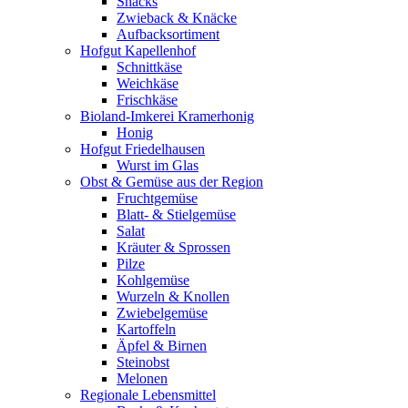
Snacks
Zwieback & Knäcke
Aufbacksortiment
Hofgut Kapellenhof
Schnittkäse
Weichkäse
Frischkäse
Bioland-Imkerei Kramerhonig
Honig
Hofgut Friedelhausen
Wurst im Glas
Obst & Gemüse aus der Region
Fruchtgemüse
Blatt- & Stielgemüse
Salat
Kräuter & Sprossen
Pilze
Kohlgemüse
Wurzeln & Knollen
Zwiebelgemüse
Kartoffeln
Äpfel & Birnen
Steinobst
Melonen
Regionale Lebensmittel