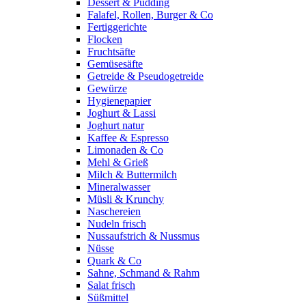
Dessert & Pudding
Falafel, Rollen, Burger & Co
Fertiggerichte
Flocken
Fruchtsäfte
Gemüsesäfte
Getreide & Pseudogetreide
Gewürze
Hygienepapier
Joghurt & Lassi
Joghurt natur
Kaffee & Espresso
Limonaden & Co
Mehl & Grieß
Milch & Buttermilch
Mineralwasser
Müsli & Krunchy
Naschereien
Nudeln frisch
Nussaufstrich & Nussmus
Nüsse
Quark & Co
Sahne, Schmand & Rahm
Salat frisch
Süßmittel