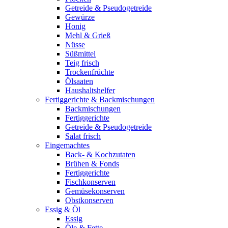
Getreide & Pseudogetreide
Gewürze
Honig
Mehl & Grieß
Nüsse
Süßmittel
Teig frisch
Trockenfrüchte
Ölsaaten
Haushaltshelfer
Fertiggerichte & Backmischungen
Backmischungen
Fertiggerichte
Getreide & Pseudogetreide
Salat frisch
Eingemachtes
Back- & Kochzutaten
Brühen & Fonds
Fertiggerichte
Fischkonserven
Gemüsekonserven
Obstkonserven
Essig & Öl
Essig
Öle & Fette