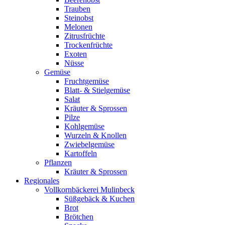
Trauben
Steinobst
Melonen
Zitrusfrüchte
Trockenfrüchte
Exoten
Nüsse
Gemüse
Fruchtgemüse
Blatt- & Stielgemüse
Salat
Kräuter & Sprossen
Pilze
Kohlgemüse
Wurzeln & Knollen
Zwiebelgemüse
Kartoffeln
Pflanzen
Kräuter & Sprossen
Regionales
Vollkornbäckerei Mulinbeck
Süßgebäck & Kuchen
Brot
Brötchen