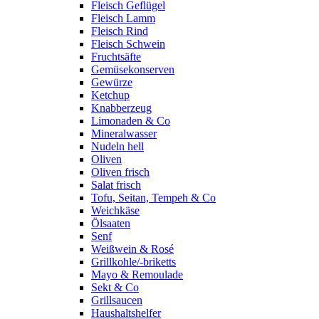
Fleisch Geflügel
Fleisch Lamm
Fleisch Rind
Fleisch Schwein
Fruchtsäfte
Gemüsekonserven
Gewürze
Ketchup
Knabberzeug
Limonaden & Co
Mineralwasser
Nudeln hell
Oliven
Oliven frisch
Salat frisch
Tofu, Seitan, Tempeh & Co
Weichkäse
Ölsaaten
Senf
Weißwein & Rosé
Grillkohle/-briketts
Mayo & Remoulade
Sekt & Co
Grillsaucen
Haushaltshelfer