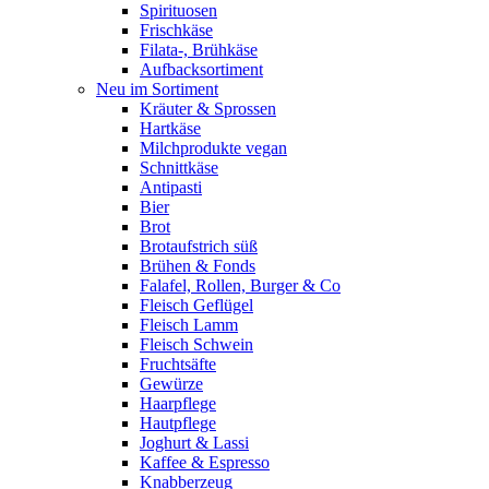
Spirituosen
Frischkäse
Filata-, Brühkäse
Aufbacksortiment
Neu im Sortiment
Kräuter & Sprossen
Hartkäse
Milchprodukte vegan
Schnittkäse
Antipasti
Bier
Brot
Brotaufstrich süß
Brühen & Fonds
Falafel, Rollen, Burger & Co
Fleisch Geflügel
Fleisch Lamm
Fleisch Schwein
Fruchtsäfte
Gewürze
Haarpflege
Hautpflege
Joghurt & Lassi
Kaffee & Espresso
Knabberzeug