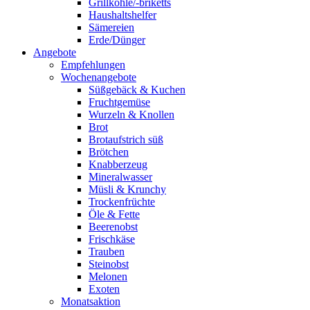
Grillkohle/-briketts
Haushaltshelfer
Sämereien
Erde/Dünger
Angebote
Empfehlungen
Wochenangebote
Süßgebäck & Kuchen
Fruchtgemüse
Wurzeln & Knollen
Brot
Brotaufstrich süß
Brötchen
Knabberzeug
Mineralwasser
Müsli & Krunchy
Trockenfrüchte
Öle & Fette
Beerenobst
Frischkäse
Trauben
Steinobst
Melonen
Exoten
Monatsaktion