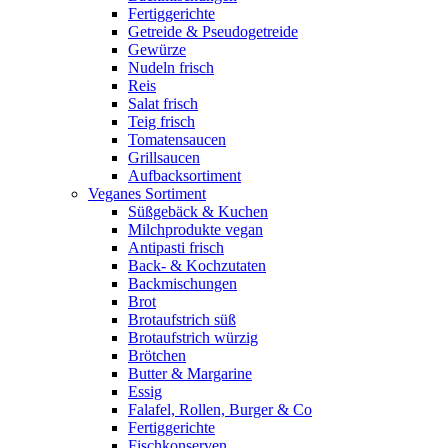
Fertiggerichte
Getreide & Pseudogetreide
Gewürze
Nudeln frisch
Reis
Salat frisch
Teig frisch
Tomatensaucen
Grillsaucen
Aufbacksortiment
Veganes Sortiment
Süßgebäck & Kuchen
Milchprodukte vegan
Antipasti frisch
Back- & Kochzutaten
Backmischungen
Brot
Brotaufstrich süß
Brotaufstrich würzig
Brötchen
Butter & Margarine
Essig
Falafel, Rollen, Burger & Co
Fertiggerichte
Fischkonserven