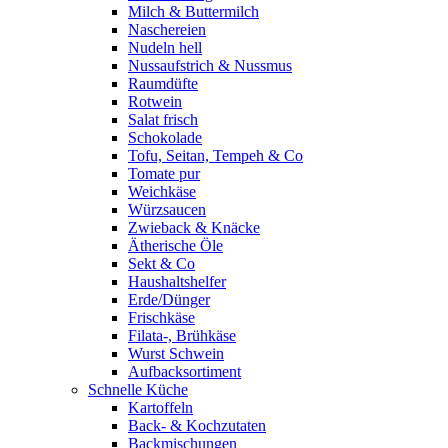
Milch & Buttermilch
Naschereien
Nudeln hell
Nussaufstrich & Nussmus
Raumdüfte
Rotwein
Salat frisch
Schokolade
Tofu, Seitan, Tempeh & Co
Tomate pur
Weichkäse
Würzsaucen
Zwieback & Knäcke
Ätherische Öle
Sekt & Co
Haushaltshelfer
Erde/Dünger
Frischkäse
Filata-, Brühkäse
Wurst Schwein
Aufbacksortiment
Schnelle Küche
Kartoffeln
Back- & Kochzutaten
Backmischungen