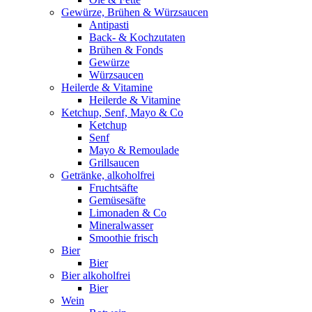
Gewürze, Brühen & Würzsaucen
Antipasti
Back- & Kochzutaten
Brühen & Fonds
Gewürze
Würzsaucen
Heilerde & Vitamine
Heilerde & Vitamine
Ketchup, Senf, Mayo & Co
Ketchup
Senf
Mayo & Remoulade
Grillsaucen
Getränke, alkoholfrei
Fruchtsäfte
Gemüsesäfte
Limonaden & Co
Mineralwasser
Smoothie frisch
Bier
Bier
Bier alkoholfrei
Bier
Wein