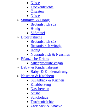
Nüsse
Trockenfrüchte
Ölsaaten
Nüsse
Süßmittel & Honig
Brotaufstrich süß
Honig
Süßmittel
Brotaufstriche
Brotaufstrich süß
Brotaufstrich würzig
Honig
Nussaufstrich & Nussmus
Pflanzliche Drinks
Milchprodukte vegan
Baby- & Kindernahrung
Baby- & Kindernahrung
Naschen & Knabbern
Süßgebäck & Kuchen
Knabberzeug
Naschereien
Nüsse
Schokolade
Trockenfrüchte
Zwieback & Knäcke