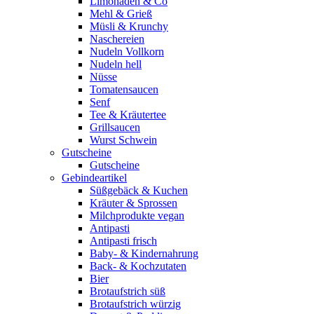
Limonaden & Co
Mehl & Grieß
Müsli & Krunchy
Naschereien
Nudeln Vollkorn
Nudeln hell
Nüsse
Tomatensaucen
Senf
Tee & Kräutertee
Grillsaucen
Wurst Schwein
Gutscheine
Gutscheine
Gebindeartikel
Süßgebäck & Kuchen
Kräuter & Sprossen
Milchprodukte vegan
Antipasti
Antipasti frisch
Baby- & Kindernahrung
Back- & Kochzutaten
Bier
Brotaufstrich süß
Brotaufstrich würzig