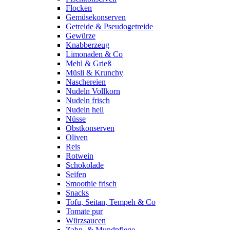
Flocken
Gemüsekonserven
Getreide & Pseudogetreide
Gewürze
Knabberzeug
Limonaden & Co
Mehl & Grieß
Müsli & Krunchy
Naschereien
Nudeln Vollkorn
Nudeln frisch
Nudeln hell
Nüsse
Obstkonserven
Oliven
Reis
Rotwein
Schokolade
Seifen
Smoothie frisch
Snacks
Tofu, Seitan, Tempeh & Co
Tomate pur
Würzsaucen
Zahn- & Mundpflege