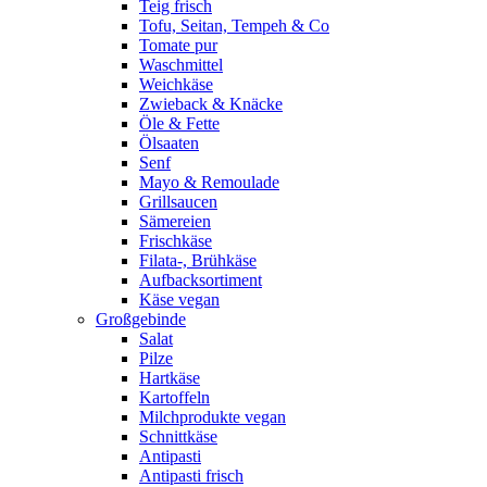
Teig frisch
Tofu, Seitan, Tempeh & Co
Tomate pur
Waschmittel
Weichkäse
Zwieback & Knäcke
Öle & Fette
Ölsaaten
Senf
Mayo & Remoulade
Grillsaucen
Sämereien
Frischkäse
Filata-, Brühkäse
Aufbacksortiment
Käse vegan
Großgebinde
Salat
Pilze
Hartkäse
Kartoffeln
Milchprodukte vegan
Schnittkäse
Antipasti
Antipasti frisch