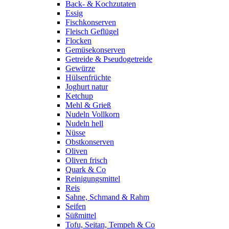
Back- & Kochzutaten
Essig
Fischkonserven
Fleisch Geflügel
Flocken
Gemüsekonserven
Getreide & Pseudogetreide
Gewürze
Hülsenfrüchte
Joghurt natur
Ketchup
Mehl & Grieß
Nudeln Vollkorn
Nudeln hell
Nüsse
Obstkonserven
Oliven
Oliven frisch
Quark & Co
Reinigungsmittel
Reis
Sahne, Schmand & Rahm
Seifen
Süßmittel
Tofu, Seitan, Tempeh & Co