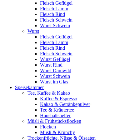
Fleisch Geflügel
Fleisch Lamm
Fleisch Rind
Fleisch Schwein
Wurst Schwein
Wurst
Fleisch Geflügel
Fleisch Lamm
Fleisch Rind
Fleisch Schwein
Wurst Geflügel
Wurst Rind
Wurst Damwild
Wurst Schwein
Wurst im Glas
Speisekammer
Tee, Kaffee & Kakao
Kaffee & Espresso
Kakao & Getränkepulver
Tee & Kräutertee
Haushaltshelfer
Müsli & Frühstücksflocken
Flocken
Müsli & Krunchy
Trockenfrüchte, Nüsse & Ölsaaten