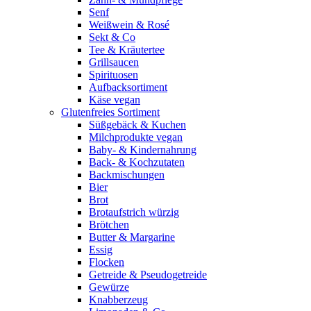
Senf
Weißwein & Rosé
Sekt & Co
Tee & Kräutertee
Grillsaucen
Spirituosen
Aufbacksortiment
Käse vegan
Glutenfreies Sortiment
Süßgebäck & Kuchen
Milchprodukte vegan
Baby- & Kindernahrung
Back- & Kochzutaten
Backmischungen
Bier
Brot
Brotaufstrich würzig
Brötchen
Butter & Margarine
Essig
Flocken
Getreide & Pseudogetreide
Gewürze
Knabberzeug