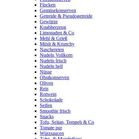
Flocken
Gemüsekonserven
Getreide & Pseudogetreide
Gewürze
Knabberzeug
Limonaden & Co
Mehl & Grieß
Müsli & Krunchy
Naschereien
Nudeln Vollkorn
Nudeln frisch
Nudeln hell
Nüsse
Obstkonserven
Oliven
Reis
Rotwein
Schokolade
Seifen
Smoothie frisch
Snacks
Tofu, Seitan, Tempeh & Co
Tomate pur
Würzsaucen
Zahn- & Mundpflege