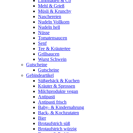
Limonaden & Co
Mehl & Grieß
Müsli & Krunchy
Naschereien
Nudeln Vollkorn
Nudeln hell
Nüsse
Tomatensaucen
Senf
Tee & Kräutertee
Grillsaucen
Wurst Schwein
Gutscheine
Gutscheine
Gebindeartikel
Süßgebäck & Kuchen
Kräuter & Sprossen
Milchprodukte vegan
Antipasti
Antipasti frisch
Baby- & Kindernahrung
Back- & Kochzutaten
Bier
Brotaufstrich süß
Brotaufstrich würzig