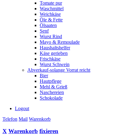
Tomate pur
Waschmittel
Weichkäse
Öle & Fette
Ölsaaten
Senf
Wurst Rind
Mayo & Remoulade
Haushaltshelfer
Käse gerieben
Frischkäse
Wurst Schwein
Abverkauf-solange Vorrat reicht
Bier
Hautpflege
Mehl & Grieß
Naschereien
Schokolade
Logout
Telefon
Mail
Warenkorb
X
Warenkorb
fixieren