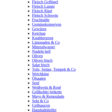
Fleisch Geflügel
Fleisch Lamm
Fleisch Rind
Fleisch Schwein
Fruchtsäfte
Gemüsekonserven
Gewürze
Ketchup
Knabberzeug
Limonaden & Co
Mineralwasser
Nudeln hell
Oliven
Oliven frisch
Salat frisch
Tofu, Seitan, Tempeh & Co
Weichkäse
Ölsaaten
Senf
Weißwein & Rosé
Grillkohle/-briketts
Mayo & Remoulade
Sekt & Co
Grillsaucen
Haushaltshelfer