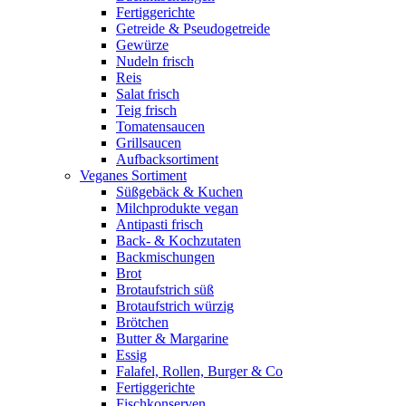
Fertiggerichte
Getreide & Pseudogetreide
Gewürze
Nudeln frisch
Reis
Salat frisch
Teig frisch
Tomatensaucen
Grillsaucen
Aufbacksortiment
Veganes Sortiment
Süßgebäck & Kuchen
Milchprodukte vegan
Antipasti frisch
Back- & Kochzutaten
Backmischungen
Brot
Brotaufstrich süß
Brotaufstrich würzig
Brötchen
Butter & Margarine
Essig
Falafel, Rollen, Burger & Co
Fertiggerichte
Fischkonserven