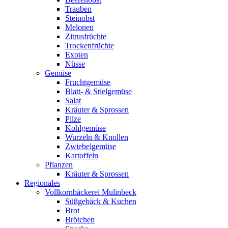
Trauben
Steinobst
Melonen
Zitrusfrüchte
Trockenfrüchte
Exoten
Nüsse
Gemüse
Fruchtgemüse
Blatt- & Stielgemüse
Salat
Kräuter & Sprossen
Pilze
Kohlgemüse
Wurzeln & Knollen
Zwiebelgemüse
Kartoffeln
Pflanzen
Kräuter & Sprossen
Regionales
Vollkornbäckerei Mulinbeck
Süßgebäck & Kuchen
Brot
Brötchen