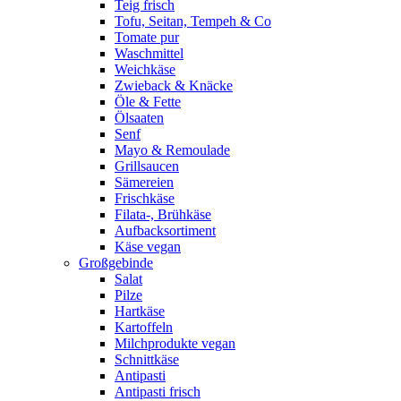
Teig frisch
Tofu, Seitan, Tempeh & Co
Tomate pur
Waschmittel
Weichkäse
Zwieback & Knäcke
Öle & Fette
Ölsaaten
Senf
Mayo & Remoulade
Grillsaucen
Sämereien
Frischkäse
Filata-, Brühkäse
Aufbacksortiment
Käse vegan
Großgebinde
Salat
Pilze
Hartkäse
Kartoffeln
Milchprodukte vegan
Schnittkäse
Antipasti
Antipasti frisch