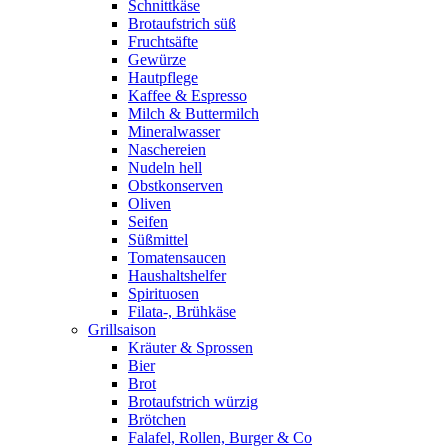
Schnittkäse
Brotaufstrich süß
Fruchtsäfte
Gewürze
Hautpflege
Kaffee & Espresso
Milch & Buttermilch
Mineralwasser
Naschereien
Nudeln hell
Obstkonserven
Oliven
Seifen
Süßmittel
Tomatensaucen
Haushaltshelfer
Spirituosen
Filata-, Brühkäse
Grillsaison
Kräuter & Sprossen
Bier
Brot
Brotaufstrich würzig
Brötchen
Falafel, Rollen, Burger & Co