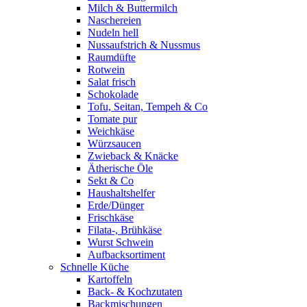
Milch & Buttermilch
Naschereien
Nudeln hell
Nussaufstrich & Nussmus
Raumdüfte
Rotwein
Salat frisch
Schokolade
Tofu, Seitan, Tempeh & Co
Tomate pur
Weichkäse
Würzsaucen
Zwieback & Knäcke
Ätherische Öle
Sekt & Co
Haushaltshelfer
Erde/Dünger
Frischkäse
Filata-, Brühkäse
Wurst Schwein
Aufbacksortiment
Schnelle Küche
Kartoffeln
Back- & Kochzutaten
Backmischungen