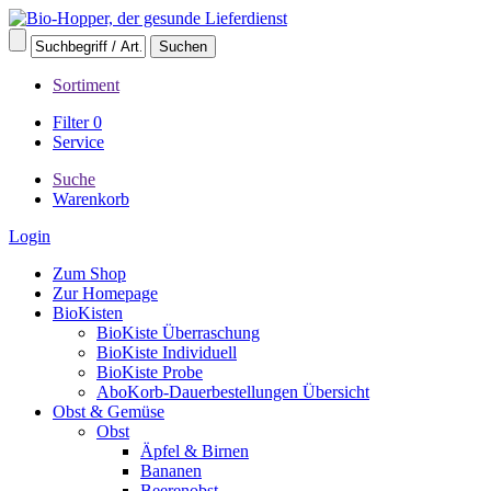
Sortiment
Filter
0
Service
Suche
Warenkorb
Login
Zum Shop
Zur Homepage
BioKisten
BioKiste Überraschung
BioKiste Individuell
BioKiste Probe
AboKorb-Dauerbestellungen Übersicht
Obst & Gemüse
Obst
Äpfel & Birnen
Bananen
Beerenobst