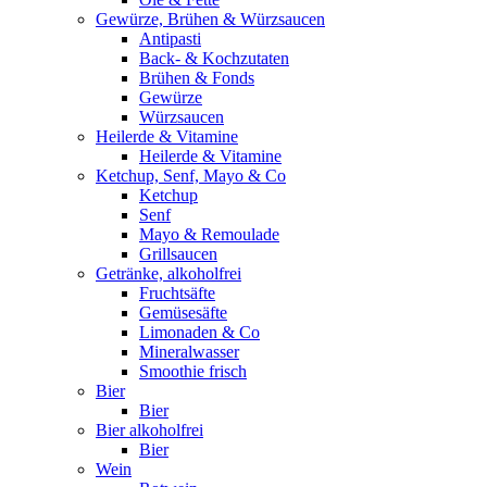
Gewürze, Brühen & Würzsaucen
Antipasti
Back- & Kochzutaten
Brühen & Fonds
Gewürze
Würzsaucen
Heilerde & Vitamine
Heilerde & Vitamine
Ketchup, Senf, Mayo & Co
Ketchup
Senf
Mayo & Remoulade
Grillsaucen
Getränke, alkoholfrei
Fruchtsäfte
Gemüsesäfte
Limonaden & Co
Mineralwasser
Smoothie frisch
Bier
Bier
Bier alkoholfrei
Bier
Wein