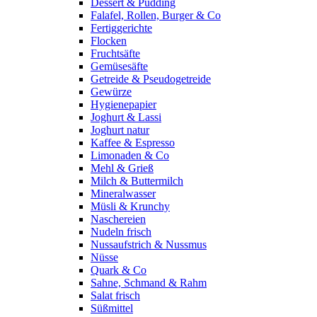
Dessert & Pudding
Falafel, Rollen, Burger & Co
Fertiggerichte
Flocken
Fruchtsäfte
Gemüsesäfte
Getreide & Pseudogetreide
Gewürze
Hygienepapier
Joghurt & Lassi
Joghurt natur
Kaffee & Espresso
Limonaden & Co
Mehl & Grieß
Milch & Buttermilch
Mineralwasser
Müsli & Krunchy
Naschereien
Nudeln frisch
Nussaufstrich & Nussmus
Nüsse
Quark & Co
Sahne, Schmand & Rahm
Salat frisch
Süßmittel