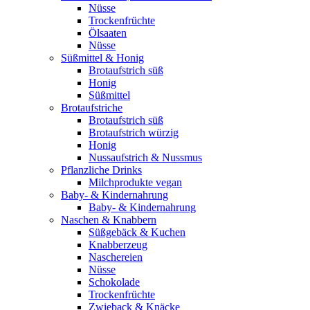
Nüsse
Trockenfrüchte
Ölsaaten
Nüsse
Süßmittel & Honig
Brotaufstrich süß
Honig
Süßmittel
Brotaufstriche
Brotaufstrich süß
Brotaufstrich würzig
Honig
Nussaufstrich & Nussmus
Pflanzliche Drinks
Milchprodukte vegan
Baby- & Kindernahrung
Baby- & Kindernahrung
Naschen & Knabbern
Süßgebäck & Kuchen
Knabberzeug
Naschereien
Nüsse
Schokolade
Trockenfrüchte
Zwieback & Knäcke