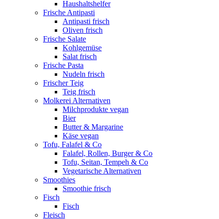
Haushaltshelfer
Frische Antipasti
Antipasti frisch
Oliven frisch
Frische Salate
Kohlgemüse
Salat frisch
Frische Pasta
Nudeln frisch
Frischer Teig
Teig frisch
Molkerei Alternativen
Milchprodukte vegan
Bier
Butter & Margarine
Käse vegan
Tofu, Falafel & Co
Falafel, Rollen, Burger & Co
Tofu, Seitan, Tempeh & Co
Vegetarische Alternativen
Smoothies
Smoothie frisch
Fisch
Fisch
Fleisch