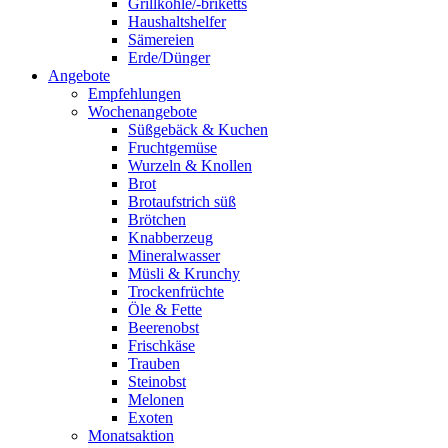
Grillkohle/-briketts
Haushaltshelfer
Sämereien
Erde/Dünger
Angebote
Empfehlungen
Wochenangebote
Süßgebäck & Kuchen
Fruchtgemüse
Wurzeln & Knollen
Brot
Brotaufstrich süß
Brötchen
Knabberzeug
Mineralwasser
Müsli & Krunchy
Trockenfrüchte
Öle & Fette
Beerenobst
Frischkäse
Trauben
Steinobst
Melonen
Exoten
Monatsaktion