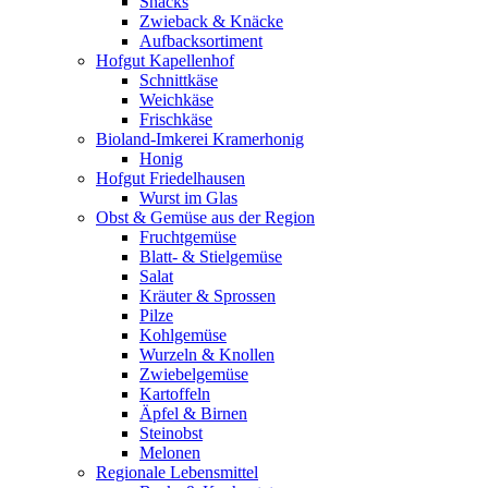
Snacks
Zwieback & Knäcke
Aufbacksortiment
Hofgut Kapellenhof
Schnittkäse
Weichkäse
Frischkäse
Bioland-Imkerei Kramerhonig
Honig
Hofgut Friedelhausen
Wurst im Glas
Obst & Gemüse aus der Region
Fruchtgemüse
Blatt- & Stielgemüse
Salat
Kräuter & Sprossen
Pilze
Kohlgemüse
Wurzeln & Knollen
Zwiebelgemüse
Kartoffeln
Äpfel & Birnen
Steinobst
Melonen
Regionale Lebensmittel