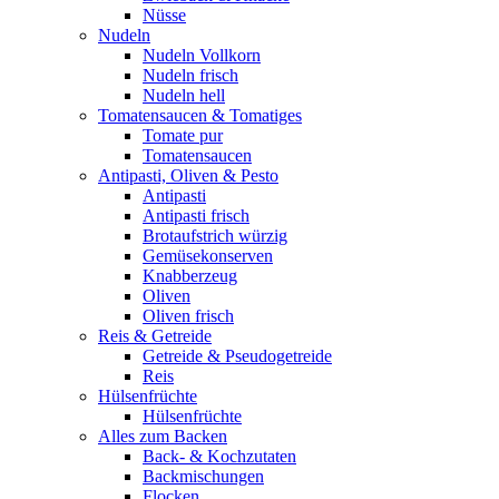
Nüsse
Nudeln
Nudeln Vollkorn
Nudeln frisch
Nudeln hell
Tomatensaucen & Tomatiges
Tomate pur
Tomatensaucen
Antipasti, Oliven & Pesto
Antipasti
Antipasti frisch
Brotaufstrich würzig
Gemüsekonserven
Knabberzeug
Oliven
Oliven frisch
Reis & Getreide
Getreide & Pseudogetreide
Reis
Hülsenfrüchte
Hülsenfrüchte
Alles zum Backen
Back- & Kochzutaten
Backmischungen
Flocken