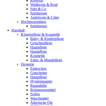
Rotwein
Weißwein & Rosé
Sekt & Co
Spirituosen
Apfelwein & Cidre
Hochprozentiges
Spirituosen
Haushalt
Körperpflege & Kosmetik
Baby- & Kinderpflege
Gesichtspflege
Haarpflege
Hautpflege
Kosmetik
Zahn- & Mundpflege
Drogerie
Einkochen
Gutscheine
Hautpflege
Hygienepapier
Raumdüfte
Reinigungsmittel
Seifen
Waschmittel
Ätherische Öle