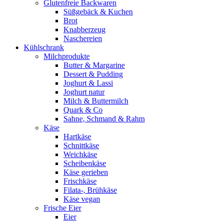
Glutenfreie Backwaren
Süßgebäck & Kuchen
Brot
Knabberzeug
Naschereien
Kühlschrank
Milchprodukte
Butter & Margarine
Dessert & Pudding
Joghurt & Lassi
Joghurt natur
Milch & Buttermilch
Quark & Co
Sahne, Schmand & Rahm
Käse
Hartkäse
Schnittkäse
Weichkäse
Scheibenkäse
Käse gerieben
Frischkäse
Filata-, Brühkäse
Käse vegan
Frische Eier
Eier