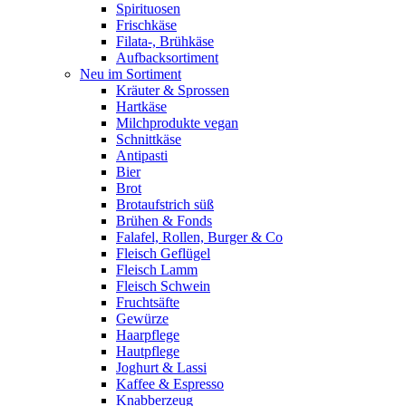
Spirituosen
Frischkäse
Filata-, Brühkäse
Aufbacksortiment
Neu im Sortiment
Kräuter & Sprossen
Hartkäse
Milchprodukte vegan
Schnittkäse
Antipasti
Bier
Brot
Brotaufstrich süß
Brühen & Fonds
Falafel, Rollen, Burger & Co
Fleisch Geflügel
Fleisch Lamm
Fleisch Schwein
Fruchtsäfte
Gewürze
Haarpflege
Hautpflege
Joghurt & Lassi
Kaffee & Espresso
Knabberzeug