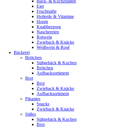
Back- & Kochzutaten
Eier
Fruchtsäfte
Heilerde & Vitamine
Honig
Knabberzeug
Naschereien
Rotwein
Zwieback & Knäcke
Weißwein & Rosé
Bäckerei
Brötchen
Süßgebäck & Kuchen
Brötchen
Aufbacksortiment
Brot
Brot
Zwieback & Knäcke
Aufbacksortiment
Pikantes
Snacks
Zwieback & Knäcke
Süßes
Süßgebäck & Kuchen
Brot