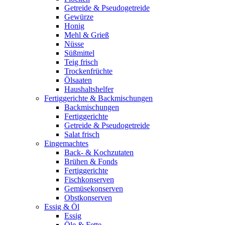
Getreide & Pseudogetreide
Gewürze
Honig
Mehl & Grieß
Nüsse
Süßmittel
Teig frisch
Trockenfrüchte
Ölsaaten
Haushaltshelfer
Fertiggerichte & Backmischungen
Backmischungen
Fertiggerichte
Getreide & Pseudogetreide
Salat frisch
Eingemachtes
Back- & Kochzutaten
Brühen & Fonds
Fertiggerichte
Fischkonserven
Gemüsekonserven
Obstkonserven
Essig & Öl
Essig
Öle & Fette