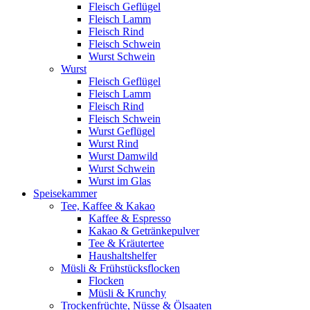
Fleisch Geflügel
Fleisch Lamm
Fleisch Rind
Fleisch Schwein
Wurst Schwein
Wurst
Fleisch Geflügel
Fleisch Lamm
Fleisch Rind
Fleisch Schwein
Wurst Geflügel
Wurst Rind
Wurst Damwild
Wurst Schwein
Wurst im Glas
Speisekammer
Tee, Kaffee & Kakao
Kaffee & Espresso
Kakao & Getränkepulver
Tee & Kräutertee
Haushaltshelfer
Müsli & Frühstücksflocken
Flocken
Müsli & Krunchy
Trockenfrüchte, Nüsse & Ölsaaten