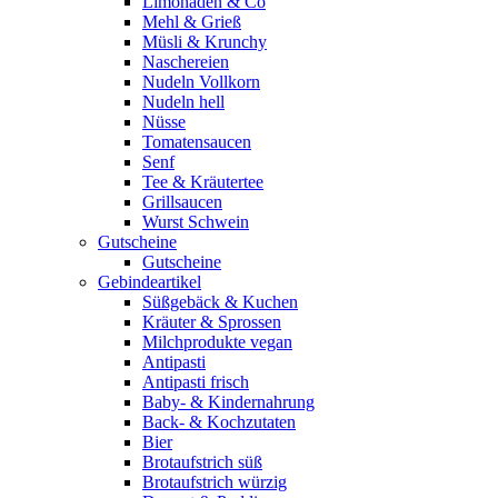
Limonaden & Co
Mehl & Grieß
Müsli & Krunchy
Naschereien
Nudeln Vollkorn
Nudeln hell
Nüsse
Tomatensaucen
Senf
Tee & Kräutertee
Grillsaucen
Wurst Schwein
Gutscheine
Gutscheine
Gebindeartikel
Süßgebäck & Kuchen
Kräuter & Sprossen
Milchprodukte vegan
Antipasti
Antipasti frisch
Baby- & Kindernahrung
Back- & Kochzutaten
Bier
Brotaufstrich süß
Brotaufstrich würzig