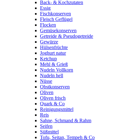
Back- & Kochzutaten
Essig
Fischkonserven
Fleisch Geflügel
Flocken
Gemüsekonserven
Getreide & Pseudogetreide
Gewürze
Hülsenfrüchte
Joghurt natur
Ketchup
Mehl & Grieß
Nudeln Vollkorn
Nudeln hell
Nüsse
Obstkonserven
Oliven
Oliven frisch
Quark & Co
Reinigungsmittel
Reis
Sahne, Schmand & Rahm
Seifen
Süßmittel
Tofu, Seitan, Tempeh & Co