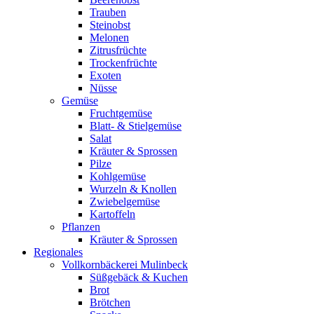
Trauben
Steinobst
Melonen
Zitrusfrüchte
Trockenfrüchte
Exoten
Nüsse
Gemüse
Fruchtgemüse
Blatt- & Stielgemüse
Salat
Kräuter & Sprossen
Pilze
Kohlgemüse
Wurzeln & Knollen
Zwiebelgemüse
Kartoffeln
Pflanzen
Kräuter & Sprossen
Regionales
Vollkornbäckerei Mulinbeck
Süßgebäck & Kuchen
Brot
Brötchen