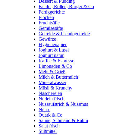
Dessert & Pudding
Falafel, Rollen, Burger & Co
Fertiggerichte
Flocken
Fruchtsäfte
Gemüsesäfte
Getreide & Pseudogetreide
Gewürze
Hygienepapier
Joghurt & Lassi
Joghurt natur
Kaffee & Espresso
Limonaden & Co
Mehl & Grieß
Milch & Buttermilch
Mineralwasser
Müsli & Krunchy
Naschereien
Nudeln frisch
Nussaufstrich & Nussmus
Nüsse
Quark & Co
Sahne, Schmand & Rahm
Salat frisch
Süßmittel