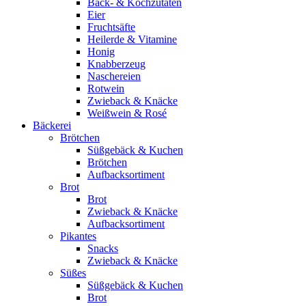
Back- & Kochzutaten
Eier
Fruchtsäfte
Heilerde & Vitamine
Honig
Knabberzeug
Naschereien
Rotwein
Zwieback & Knäcke
Weißwein & Rosé
Bäckerei
Brötchen
Süßgebäck & Kuchen
Brötchen
Aufbacksortiment
Brot
Brot
Zwieback & Knäcke
Aufbacksortiment
Pikantes
Snacks
Zwieback & Knäcke
Süßes
Süßgebäck & Kuchen
Brot