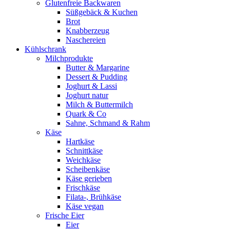
Glutenfreie Backwaren
Süßgebäck & Kuchen
Brot
Knabberzeug
Naschereien
Kühlschrank
Milchprodukte
Butter & Margarine
Dessert & Pudding
Joghurt & Lassi
Joghurt natur
Milch & Buttermilch
Quark & Co
Sahne, Schmand & Rahm
Käse
Hartkäse
Schnittkäse
Weichkäse
Scheibenkäse
Käse gerieben
Frischkäse
Filata-, Brühkäse
Käse vegan
Frische Eier
Eier