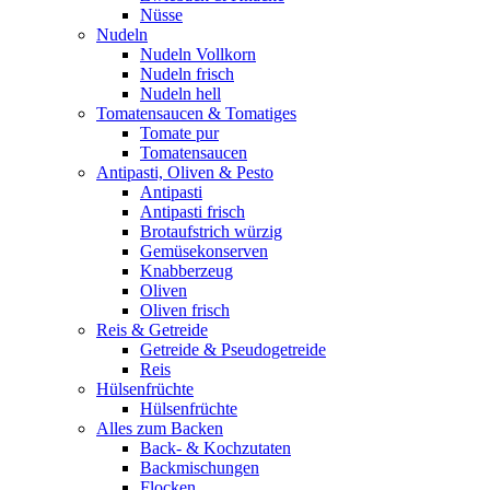
Nüsse
Nudeln
Nudeln Vollkorn
Nudeln frisch
Nudeln hell
Tomatensaucen & Tomatiges
Tomate pur
Tomatensaucen
Antipasti, Oliven & Pesto
Antipasti
Antipasti frisch
Brotaufstrich würzig
Gemüsekonserven
Knabberzeug
Oliven
Oliven frisch
Reis & Getreide
Getreide & Pseudogetreide
Reis
Hülsenfrüchte
Hülsenfrüchte
Alles zum Backen
Back- & Kochzutaten
Backmischungen
Flocken