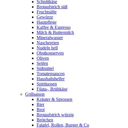
Schnittkäse
Brotaufstrich süß
Fruchtsäfte
Gewürze
Hautpflege
Kaffee & Espresso
Milch & Buttermilch
Mineralwasser
Naschereien
Nudeln hell
Obstkonserven
Oliven
Seifen
Süßmittel
Tomatensaucen
Haushaltshelfer
Spirituosen
Filata-, Brühkäse
Grillsaison
Kräuter & Sprossen
Bier
Brot
Brotaufstrich würzig
Brötchen
Falafel, Rollen, Burger & Co