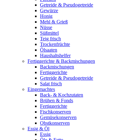
Getreide & Pseudogetreide
Gewürze
Honig
Mehl & Grieß
Nüsse
Süßmittel
Teig frisch
Trockenfrüchte
Ölsaaten
Haushaltshelfer
Fertiggerichte & Backmischungen
Backmischungen
Fertiggerichte
Getreide & Pseudogetreide
Salat frisch
Eingemachtes
Back- & Kochzutaten
Brühen & Fonds
Fertiggerichte
Fischkonserven
Gemüsekonserven
Obstkonserven
Essig & Öl
Essig
Öle & Fette