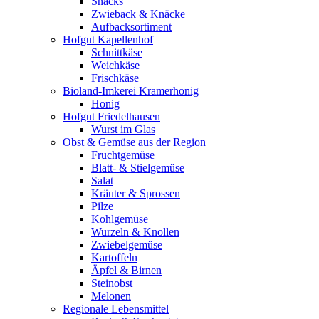
Snacks
Zwieback & Knäcke
Aufbacksortiment
Hofgut Kapellenhof
Schnittkäse
Weichkäse
Frischkäse
Bioland-Imkerei Kramerhonig
Honig
Hofgut Friedelhausen
Wurst im Glas
Obst & Gemüse aus der Region
Fruchtgemüse
Blatt- & Stielgemüse
Salat
Kräuter & Sprossen
Pilze
Kohlgemüse
Wurzeln & Knollen
Zwiebelgemüse
Kartoffeln
Äpfel & Birnen
Steinobst
Melonen
Regionale Lebensmittel