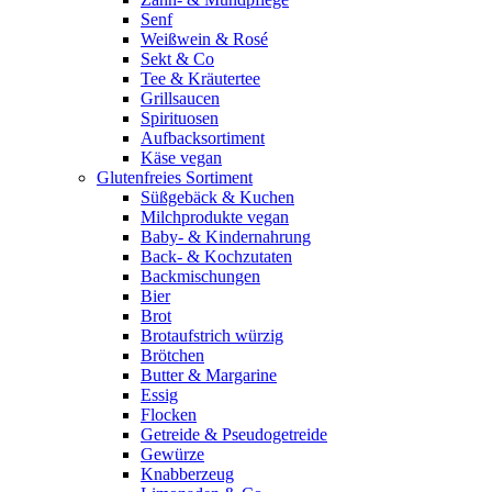
Senf
Weißwein & Rosé
Sekt & Co
Tee & Kräutertee
Grillsaucen
Spirituosen
Aufbacksortiment
Käse vegan
Glutenfreies Sortiment
Süßgebäck & Kuchen
Milchprodukte vegan
Baby- & Kindernahrung
Back- & Kochzutaten
Backmischungen
Bier
Brot
Brotaufstrich würzig
Brötchen
Butter & Margarine
Essig
Flocken
Getreide & Pseudogetreide
Gewürze
Knabberzeug