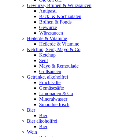
Gewürze, Brühen & Würzsaucen
Antipasti
Back- & Kochzutaten
Brühen & Fonds
Gewürze
Würzsaucen
Heilerde & Vitamine
Heilerde & Vitamine
Ketchup, Senf, Mayo & Co
Ketchup
Senf
Mayo & Remoulade
Grillsaucen
Getränke, alkoholfrei
Fruchtsäfte
Gemüsesäfte
Limonaden & Co
Mineralwasser
Smoothie frisch
Bier
Bier
Bier alkoholfrei
Bier
Wein