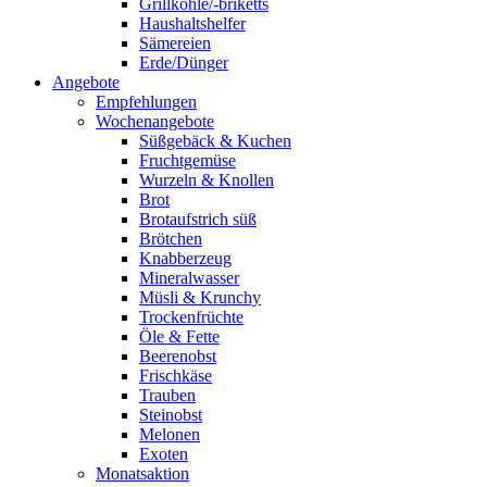
Grillkohle/-briketts
Haushaltshelfer
Sämereien
Erde/Dünger
Angebote
Empfehlungen
Wochenangebote
Süßgebäck & Kuchen
Fruchtgemüse
Wurzeln & Knollen
Brot
Brotaufstrich süß
Brötchen
Knabberzeug
Mineralwasser
Müsli & Krunchy
Trockenfrüchte
Öle & Fette
Beerenobst
Frischkäse
Trauben
Steinobst
Melonen
Exoten
Monatsaktion