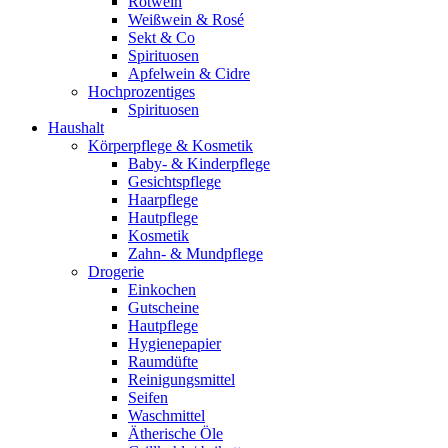
Rotwein
Weißwein & Rosé
Sekt & Co
Spirituosen
Apfelwein & Cidre
Hochprozentiges
Spirituosen
Haushalt
Körperpflege & Kosmetik
Baby- & Kinderpflege
Gesichtspflege
Haarpflege
Hautpflege
Kosmetik
Zahn- & Mundpflege
Drogerie
Einkochen
Gutscheine
Hautpflege
Hygienepapier
Raumdüfte
Reinigungsmittel
Seifen
Waschmittel
Ätherische Öle