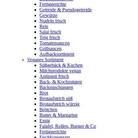
Fertiggerichte
Getreide & Pseudogetreide
Gewürze
Nudeln frisch
Reis
Salat frisch
Teig frisch
Tomatensaucen
Grillsaucen
Aufbacksortiment
Veganes Sortiment
Süßgebäck & Kuchen
Milchprodukte vegan
Antipasti frisch
Back- & Kochzutaten
Backmischungen
Brot
Brotaufstrich süß
Brotaufstrich würzig
Brötchen
Butter & Margarine
Essig
Falafel, Rollen, Burger & Co
Fertiggerichte
Fischkonserven