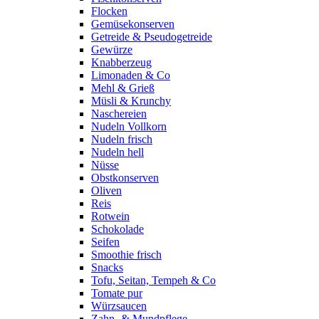
Flocken
Gemüsekonserven
Getreide & Pseudogetreide
Gewürze
Knabberzeug
Limonaden & Co
Mehl & Grieß
Müsli & Krunchy
Naschereien
Nudeln Vollkorn
Nudeln frisch
Nudeln hell
Nüsse
Obstkonserven
Oliven
Reis
Rotwein
Schokolade
Seifen
Smoothie frisch
Snacks
Tofu, Seitan, Tempeh & Co
Tomate pur
Würzsaucen
Zahn- & Mundpflege