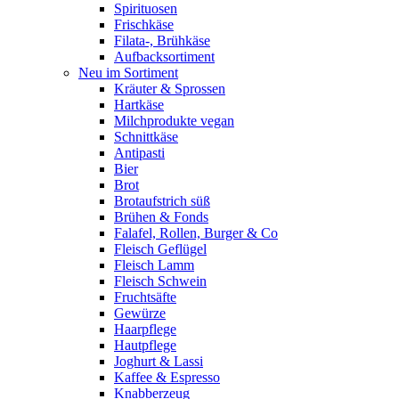
Spirituosen
Frischkäse
Filata-, Brühkäse
Aufbacksortiment
Neu im Sortiment
Kräuter & Sprossen
Hartkäse
Milchprodukte vegan
Schnittkäse
Antipasti
Bier
Brot
Brotaufstrich süß
Brühen & Fonds
Falafel, Rollen, Burger & Co
Fleisch Geflügel
Fleisch Lamm
Fleisch Schwein
Fruchtsäfte
Gewürze
Haarpflege
Hautpflege
Joghurt & Lassi
Kaffee & Espresso
Knabberzeug