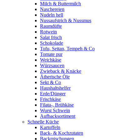
Milch & Buttermilch
Naschereien
Nudeln hell
Nussaufstrich & Nussmus
Raumdüfte
Rotwein
Salat frisch
Schokolade
Tofu, Seitan, Tempeh & Co
Tomate pur
Weichkäse
Würzsaucen
Zwieback & Knäcke
Ätherische Öle
Sekt & Co
Haushaltshelfer
Erde/Dünger
Frischkäse
Filata-, Brühkäse
Wurst Schwein
Aufbacksortiment
Schnelle Küche
Kartoffeln
Back- & Kochzutaten
Backmischungen