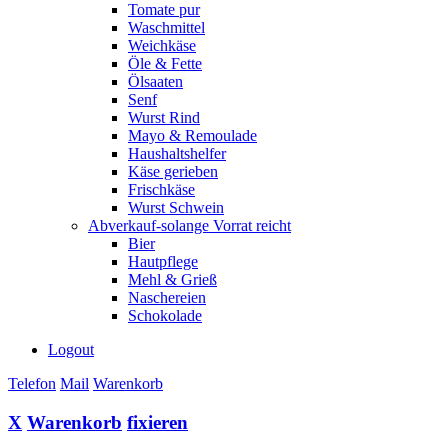
Tomate pur
Waschmittel
Weichkäse
Öle & Fette
Ölsaaten
Senf
Wurst Rind
Mayo & Remoulade
Haushaltshelfer
Käse gerieben
Frischkäse
Wurst Schwein
Abverkauf-solange Vorrat reicht
Bier
Hautpflege
Mehl & Grieß
Naschereien
Schokolade
Logout
Telefon
Mail
Warenkorb
X
Warenkorb
fixieren