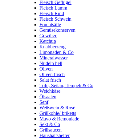
Fleisch Geflügel
Fleisch Lamm
Fleisch Rind
Fleisch Schwein
Fruchtsäfte
Gemüsekonserven
Gewürze
Ketchup
Knabberzeug
Limonaden & Co
Mineralwasser
Nudeln hell
Oliven
Oliven frisch
Salat frisch
Tofu, Seitan, Tempeh & Co
Weichkäse
Ölsaaten
Senf
Weißwein & Rosé
Grillkohle/-briketts
Mayo & Remoulade
Sekt & Co
Grillsaucen
Haushaltshelfer