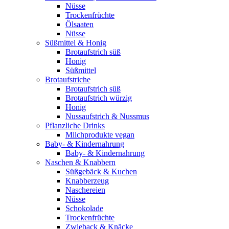
Nüsse
Trockenfrüchte
Ölsaaten
Nüsse
Süßmittel & Honig
Brotaufstrich süß
Honig
Süßmittel
Brotaufstriche
Brotaufstrich süß
Brotaufstrich würzig
Honig
Nussaufstrich & Nussmus
Pflanzliche Drinks
Milchprodukte vegan
Baby- & Kindernahrung
Baby- & Kindernahrung
Naschen & Knabbern
Süßgebäck & Kuchen
Knabberzeug
Naschereien
Nüsse
Schokolade
Trockenfrüchte
Zwieback & Knäcke