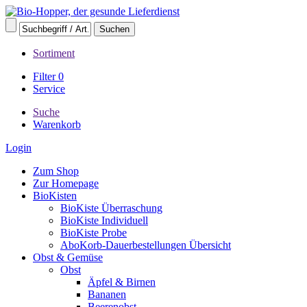
Sortiment
Filter
0
Service
Suche
Warenkorb
Login
Zum Shop
Zur Homepage
BioKisten
BioKiste Überraschung
BioKiste Individuell
BioKiste Probe
AboKorb-Dauerbestellungen Übersicht
Obst & Gemüse
Obst
Äpfel & Birnen
Bananen
Beerenobst