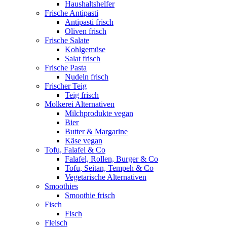
Haushaltshelfer
Frische Antipasti
Antipasti frisch
Oliven frisch
Frische Salate
Kohlgemüse
Salat frisch
Frische Pasta
Nudeln frisch
Frischer Teig
Teig frisch
Molkerei Alternativen
Milchprodukte vegan
Bier
Butter & Margarine
Käse vegan
Tofu, Falafel & Co
Falafel, Rollen, Burger & Co
Tofu, Seitan, Tempeh & Co
Vegetarische Alternativen
Smoothies
Smoothie frisch
Fisch
Fisch
Fleisch