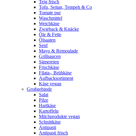
Teig frisch
Tofu, Seitan, Tempeh & Co
Tomate pur
Waschmittel
Weichkäse
Zwieback & Knäcke
Öle & Fette
Ölsaaten
Senf
Mayo & Remoulade
Grillsaucen
Sämereien
Frischkäse
Filata-, Brühkäse
Aufbacksortiment
Käse vegan
Großgebinde
Salat
Pilze
Hartkäse
Kartoffeln
Milchprodukte vegan
Schnittkäse
Antipasti
Antipasti frisch