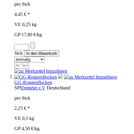
pro Stck
4,45 € *
VE 0,25 kg
GP 17,80 €/kg
Stck
GG-Roggenflocken
SPI
Demeter e.V
Deutschland
pro Stck
2,25 € *
VE 0,5 kg
GP 4,50 €/kg