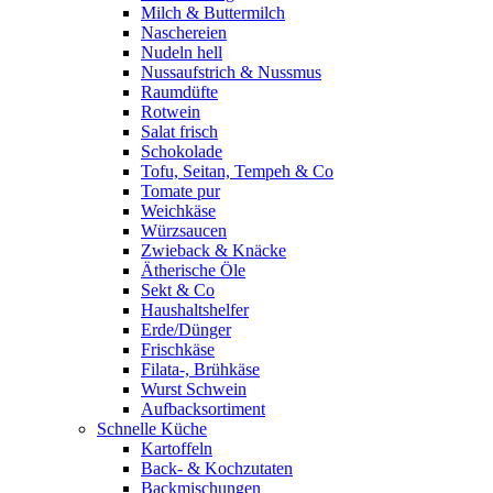
Milch & Buttermilch
Naschereien
Nudeln hell
Nussaufstrich & Nussmus
Raumdüfte
Rotwein
Salat frisch
Schokolade
Tofu, Seitan, Tempeh & Co
Tomate pur
Weichkäse
Würzsaucen
Zwieback & Knäcke
Ätherische Öle
Sekt & Co
Haushaltshelfer
Erde/Dünger
Frischkäse
Filata-, Brühkäse
Wurst Schwein
Aufbacksortiment
Schnelle Küche
Kartoffeln
Back- & Kochzutaten
Backmischungen