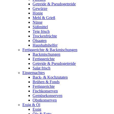
Getreide & Pseudogetreide
Gewürze
Honig
Mehl & Grieß
Nüsse
Süßmittel
Teig frisch
Trockenfrüchte
Ölsaaten
Haushaltshelfer
Fertiggerichte & Backmischungen
Backmischungen
Fertiggerichte
Getreide & Pseudogetreide
Salat frisch
Eingemachtes
Back- & Kochzutaten
Brühen & Fonds
Fertiggerichte
Fischkonserven
Gemüsekonserven
Obstkonserven
Essig & Öl
Essig
Öle & Fette