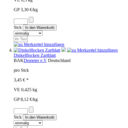
GP 3,30 €/kg
Stck
Dinkelflocken Zartblatt
BAK
Demeter e.V
Deutschland
pro Stck
3,45 € *
VE 0,425 kg
GP 8,12 €/kg
Stck