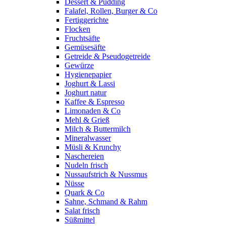
Dessert & Pudding
Falafel, Rollen, Burger & Co
Fertiggerichte
Flocken
Fruchtsäfte
Gemüsesäfte
Getreide & Pseudogetreide
Gewürze
Hygienepapier
Joghurt & Lassi
Joghurt natur
Kaffee & Espresso
Limonaden & Co
Mehl & Grieß
Milch & Buttermilch
Mineralwasser
Müsli & Krunchy
Naschereien
Nudeln frisch
Nussaufstrich & Nussmus
Nüsse
Quark & Co
Sahne, Schmand & Rahm
Salat frisch
Süßmittel