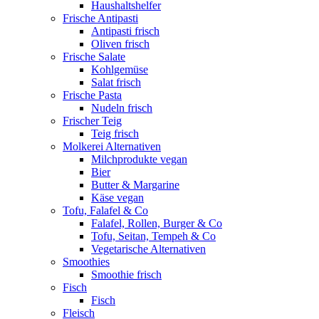
Haushaltshelfer
Frische Antipasti
Antipasti frisch
Oliven frisch
Frische Salate
Kohlgemüse
Salat frisch
Frische Pasta
Nudeln frisch
Frischer Teig
Teig frisch
Molkerei Alternativen
Milchprodukte vegan
Bier
Butter & Margarine
Käse vegan
Tofu, Falafel & Co
Falafel, Rollen, Burger & Co
Tofu, Seitan, Tempeh & Co
Vegetarische Alternativen
Smoothies
Smoothie frisch
Fisch
Fisch
Fleisch