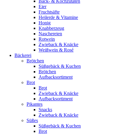
Back- & Kochzutaten
Eier
Fruchtsäfte
Heilerde & Vitamine
Honig
Knabberzeug
Naschereien
Rotwein
Zwieback & Knäcke
Weißwein & Rosé
Bäckerei
Brötchen
Süßgebäck & Kuchen
Brötchen
Aufbacksortiment
Brot
Brot
Zwieback & Knäcke
Aufbacksortiment
Pikantes
Snacks
Zwieback & Knäcke
Süßes
Süßgebäck & Kuchen
Brot