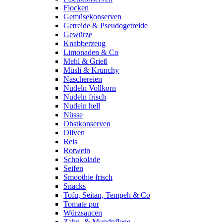
Flocken
Gemüsekonserven
Getreide & Pseudogetreide
Gewürze
Knabberzeug
Limonaden & Co
Mehl & Grieß
Müsli & Krunchy
Naschereien
Nudeln Vollkorn
Nudeln frisch
Nudeln hell
Nüsse
Obstkonserven
Oliven
Reis
Rotwein
Schokolade
Seifen
Smoothie frisch
Snacks
Tofu, Seitan, Tempeh & Co
Tomate pur
Würzsaucen
Zahn- & Mundpflege