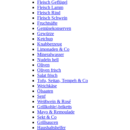
Fleisch Geflügel
Fleisch Lamm
Fleisch Rind
Fleisch Schwein
Fruchtsäfte
Gemüsekonserven
Gewürze
Ketchup
Knabberzeug
Limonaden & Co
Mineralwasser
Nudeln hell
Oliven
Oliven frisch
Salat frisch
Tofu, Seitan, Tempeh & Co
Weichkäse
Ölsaaten
Senf
Weißwein & Rosé
Grillkohle/-briketts
Mayo & Remoulade
Sekt & Co
Grillsaucen
Haushaltshelfer