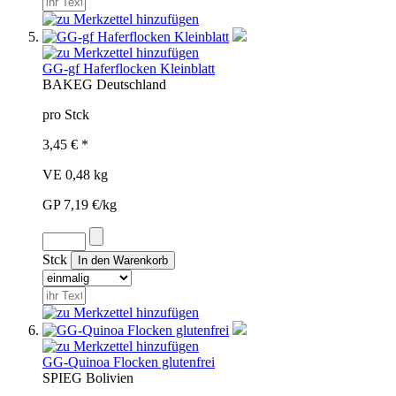
GG-gf Haferflocken Kleinblatt
BAK
EG
Deutschland
pro Stck
3,45 € *
VE 0,48 kg
GP 7,19 €/kg
Stck
GG-Quinoa Flocken glutenfrei
SPI
EG
Bolivien