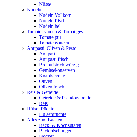
Nüsse
Nudeln
Nudeln Vollkorn
Nudeln frisch
Nudeln hell
Tomatensaucen & Tomatiges
Tomate pur
Tomatensaucen
Antipasti, Oliven & Pesto
Antipasti
Antipasti frisch
Brotaufstrich würzig
Gemüsekonserven
Knabberzeug
Oliven
Oliven frisch
Reis & Getreide
Getreide & Pseudogetreide
Reis
Hülsenfrüchte
Hülsenfrüchte
Alles zum Backen
Back- & Kochzutaten
Backmischungen
Flocken