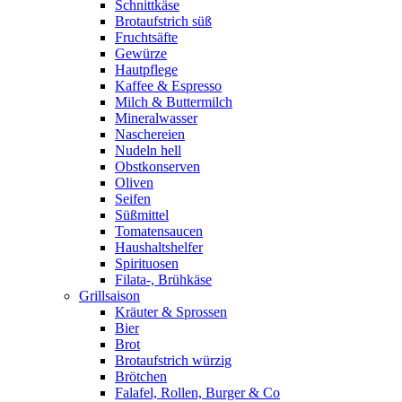
Schnittkäse
Brotaufstrich süß
Fruchtsäfte
Gewürze
Hautpflege
Kaffee & Espresso
Milch & Buttermilch
Mineralwasser
Naschereien
Nudeln hell
Obstkonserven
Oliven
Seifen
Süßmittel
Tomatensaucen
Haushaltshelfer
Spirituosen
Filata-, Brühkäse
Grillsaison
Kräuter & Sprossen
Bier
Brot
Brotaufstrich würzig
Brötchen
Falafel, Rollen, Burger & Co