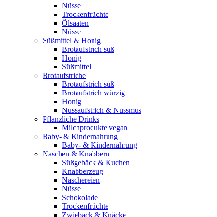
Nüsse
Trockenfrüchte
Ölsaaten
Nüsse
Süßmittel & Honig
Brotaufstrich süß
Honig
Süßmittel
Brotaufstriche
Brotaufstrich süß
Brotaufstrich würzig
Honig
Nussaufstrich & Nussmus
Pflanzliche Drinks
Milchprodukte vegan
Baby- & Kindernahrung
Baby- & Kindernahrung
Naschen & Knabbern
Süßgebäck & Kuchen
Knabberzeug
Naschereien
Nüsse
Schokolade
Trockenfrüchte
Zwieback & Knäcke