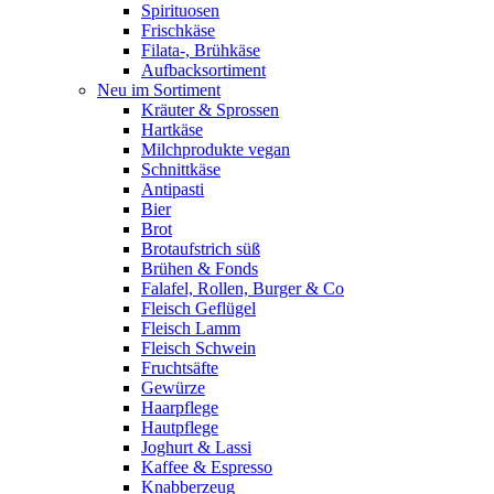
Spirituosen
Frischkäse
Filata-, Brühkäse
Aufbacksortiment
Neu im Sortiment
Kräuter & Sprossen
Hartkäse
Milchprodukte vegan
Schnittkäse
Antipasti
Bier
Brot
Brotaufstrich süß
Brühen & Fonds
Falafel, Rollen, Burger & Co
Fleisch Geflügel
Fleisch Lamm
Fleisch Schwein
Fruchtsäfte
Gewürze
Haarpflege
Hautpflege
Joghurt & Lassi
Kaffee & Espresso
Knabberzeug