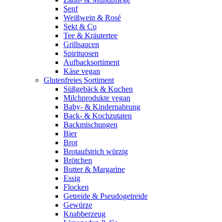
Senf
Weißwein & Rosé
Sekt & Co
Tee & Kräutertee
Grillsaucen
Spirituosen
Aufbacksortiment
Käse vegan
Glutenfreies Sortiment
Süßgebäck & Kuchen
Milchprodukte vegan
Baby- & Kindernahrung
Back- & Kochzutaten
Backmischungen
Bier
Brot
Brotaufstrich würzig
Brötchen
Butter & Margarine
Essig
Flocken
Getreide & Pseudogetreide
Gewürze
Knabberzeug