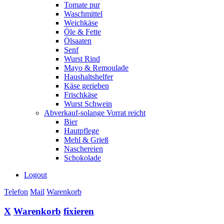
Tomate pur
Waschmittel
Weichkäse
Öle & Fette
Ölsaaten
Senf
Wurst Rind
Mayo & Remoulade
Haushaltshelfer
Käse gerieben
Frischkäse
Wurst Schwein
Abverkauf-solange Vorrat reicht
Bier
Hautpflege
Mehl & Grieß
Naschereien
Schokolade
Logout
Telefon
Mail
Warenkorb
X
Warenkorb
fixieren