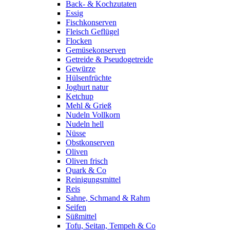
Back- & Kochzutaten
Essig
Fischkonserven
Fleisch Geflügel
Flocken
Gemüsekonserven
Getreide & Pseudogetreide
Gewürze
Hülsenfrüchte
Joghurt natur
Ketchup
Mehl & Grieß
Nudeln Vollkorn
Nudeln hell
Nüsse
Obstkonserven
Oliven
Oliven frisch
Quark & Co
Reinigungsmittel
Reis
Sahne, Schmand & Rahm
Seifen
Süßmittel
Tofu, Seitan, Tempeh & Co