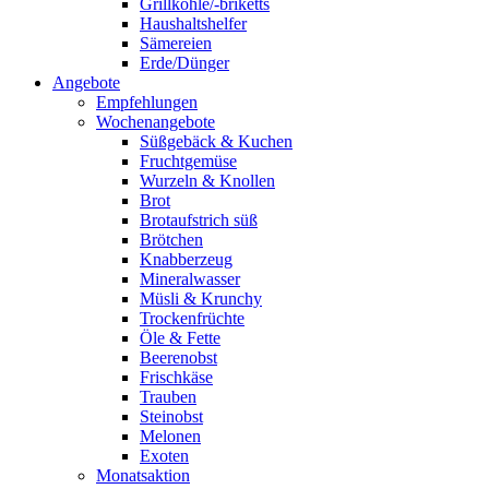
Grillkohle/-briketts
Haushaltshelfer
Sämereien
Erde/Dünger
Angebote
Empfehlungen
Wochenangebote
Süßgebäck & Kuchen
Fruchtgemüse
Wurzeln & Knollen
Brot
Brotaufstrich süß
Brötchen
Knabberzeug
Mineralwasser
Müsli & Krunchy
Trockenfrüchte
Öle & Fette
Beerenobst
Frischkäse
Trauben
Steinobst
Melonen
Exoten
Monatsaktion