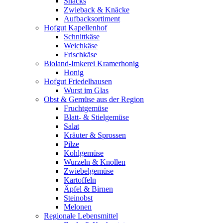
Snacks
Zwieback & Knäcke
Aufbacksortiment
Hofgut Kapellenhof
Schnittkäse
Weichkäse
Frischkäse
Bioland-Imkerei Kramerhonig
Honig
Hofgut Friedelhausen
Wurst im Glas
Obst & Gemüse aus der Region
Fruchtgemüse
Blatt- & Stielgemüse
Salat
Kräuter & Sprossen
Pilze
Kohlgemüse
Wurzeln & Knollen
Zwiebelgemüse
Kartoffeln
Äpfel & Birnen
Steinobst
Melonen
Regionale Lebensmittel