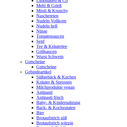
Limonaden & Co
Mehl & Grieß
Müsli & Krunchy
Naschereien
Nudeln Vollkorn
Nudeln hell
Nüsse
Tomatensaucen
Senf
Tee & Kräutertee
Grillsaucen
Wurst Schwein
Gutscheine
Gutscheine
Gebindeartikel
Süßgebäck & Kuchen
Kräuter & Sprossen
Milchprodukte vegan
Antipasti
Antipasti frisch
Baby- & Kindernahrung
Back- & Kochzutaten
Bier
Brotaufstrich süß
Brotaufstrich würzig