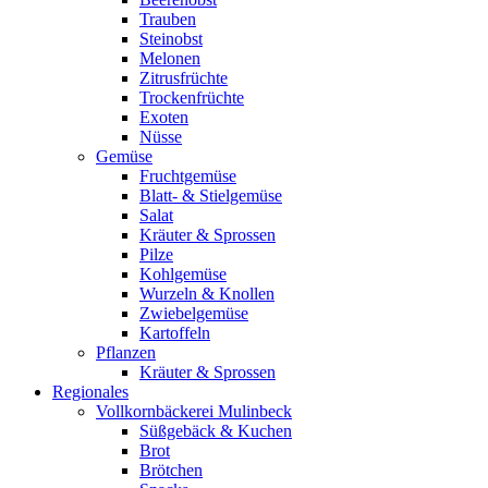
Trauben
Steinobst
Melonen
Zitrusfrüchte
Trockenfrüchte
Exoten
Nüsse
Gemüse
Fruchtgemüse
Blatt- & Stielgemüse
Salat
Kräuter & Sprossen
Pilze
Kohlgemüse
Wurzeln & Knollen
Zwiebelgemüse
Kartoffeln
Pflanzen
Kräuter & Sprossen
Regionales
Vollkornbäckerei Mulinbeck
Süßgebäck & Kuchen
Brot
Brötchen