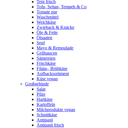
Teig frisch
Tofu, Seitan, Tempeh & Co
Tomate pur
Waschmittel
Weichkäse
Zwieback & Knäcke
Öle & Fette
Ölsaaten
Senf
Mayo & Remoulade
Grillsaucen
Sämereien
Frischkäse
Filata-, Brühkäse
Aufbacksortiment
Käse vegan
Großgebinde
Salat
Pilze
Hartkäse
Kartoffeln
Milchprodukte vegan
Schnittkäse
Antipasti
Antipasti frisch