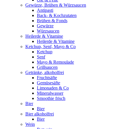
Gewürze, Brühen & Würzsaucen
Antipasti
Back- & Kochzutaten
Brühen & Fonds
Gewürze
Würzsaucen
Heilerde & Vitamine
Heilerde & Vitamine
Ketchup, Senf, Mayo & Co
Ketchup
Senf
Mayo & Remoulade
Grillsaucen
Getränke, alkoholfrei
Fruchtsäfte
Gemüsesäfte
Limonaden & Co
Mineralwasser
Smoothie frisch
Bier
Bier
Bier alkoholfrei
Bier
Wein