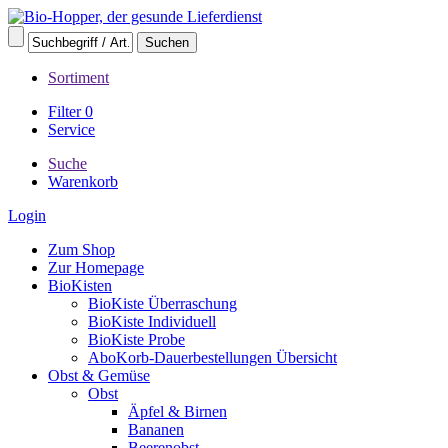
Sortiment
Filter
0
Service
Suche
Warenkorb
Login
Zum Shop
Zur Homepage
BioKisten
BioKiste Überraschung
BioKiste Individuell
BioKiste Probe
AboKorb-Dauerbestellungen Übersicht
Obst & Gemüse
Obst
Äpfel & Birnen
Bananen
Beerenobst