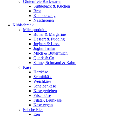
Glutenfreie Backwaren
Süßgebäck & Kuchen
Brot
Knabberzeug
Naschereien
Kühlschrank
Milchprodukte
Butter & Margarine
Dessert & Pudding
Joghurt & Lassi
Joghurt natur
Milch & Buttermilch
Quark & Co
Sahne, Schmand & Rahm
Käse
Hartkäse
Schnittkäse
Weichkäse
Scheibenkäse
Käse gerieben
Frischkäse
Filata-, Brühkäse
Käse vegan
Frische Eier
Eier