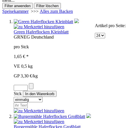
mehr...
Speisekammer
>>>
Alles zum Backen
Artikel pro Seite:
Green Haferflocken Kleinblatt
GRN
EG
Deutschland
pro Stck
1,65 € *
VE 0,5 kg
GP 3,30 €/kg
Stck
Burgermühle Haferflocken Großblatt