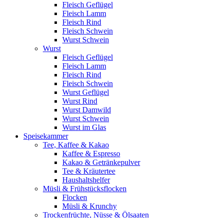
Fleisch Geflügel
Fleisch Lamm
Fleisch Rind
Fleisch Schwein
Wurst Schwein
Wurst
Fleisch Geflügel
Fleisch Lamm
Fleisch Rind
Fleisch Schwein
Wurst Geflügel
Wurst Rind
Wurst Damwild
Wurst Schwein
Wurst im Glas
Speisekammer
Tee, Kaffee & Kakao
Kaffee & Espresso
Kakao & Getränkepulver
Tee & Kräutertee
Haushaltshelfer
Müsli & Frühstücksflocken
Flocken
Müsli & Krunchy
Trockenfrüchte, Nüsse & Ölsaaten