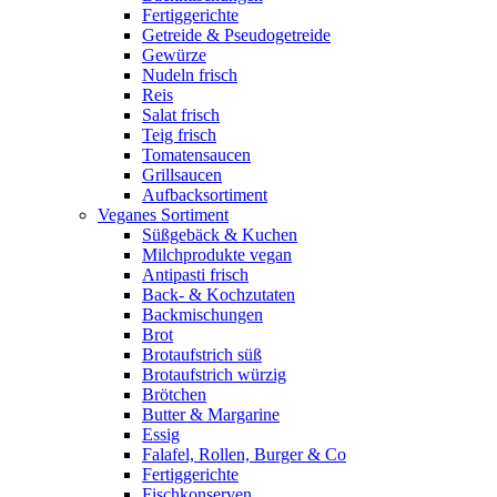
Fertiggerichte
Getreide & Pseudogetreide
Gewürze
Nudeln frisch
Reis
Salat frisch
Teig frisch
Tomatensaucen
Grillsaucen
Aufbacksortiment
Veganes Sortiment
Süßgebäck & Kuchen
Milchprodukte vegan
Antipasti frisch
Back- & Kochzutaten
Backmischungen
Brot
Brotaufstrich süß
Brotaufstrich würzig
Brötchen
Butter & Margarine
Essig
Falafel, Rollen, Burger & Co
Fertiggerichte
Fischkonserven