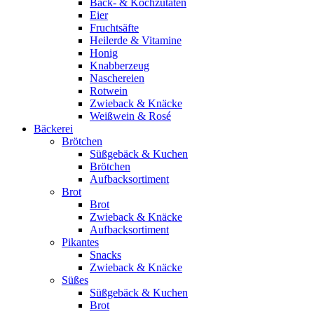
Back- & Kochzutaten
Eier
Fruchtsäfte
Heilerde & Vitamine
Honig
Knabberzeug
Naschereien
Rotwein
Zwieback & Knäcke
Weißwein & Rosé
Bäckerei
Brötchen
Süßgebäck & Kuchen
Brötchen
Aufbacksortiment
Brot
Brot
Zwieback & Knäcke
Aufbacksortiment
Pikantes
Snacks
Zwieback & Knäcke
Süßes
Süßgebäck & Kuchen
Brot