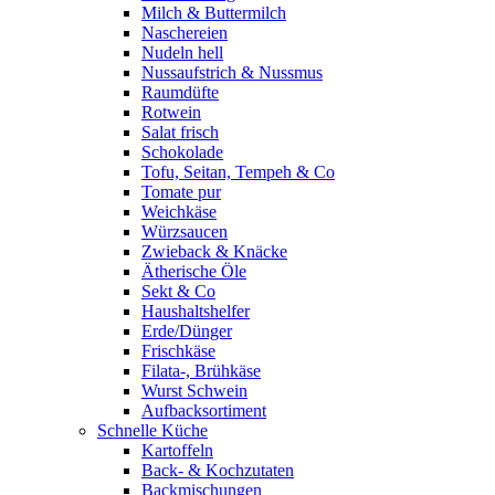
Milch & Buttermilch
Naschereien
Nudeln hell
Nussaufstrich & Nussmus
Raumdüfte
Rotwein
Salat frisch
Schokolade
Tofu, Seitan, Tempeh & Co
Tomate pur
Weichkäse
Würzsaucen
Zwieback & Knäcke
Ätherische Öle
Sekt & Co
Haushaltshelfer
Erde/Dünger
Frischkäse
Filata-, Brühkäse
Wurst Schwein
Aufbacksortiment
Schnelle Küche
Kartoffeln
Back- & Kochzutaten
Backmischungen