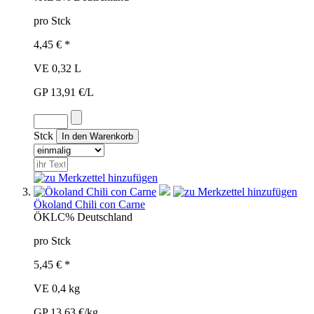
pro Stck
4,45 € *
VE 0,32 L
GP 13,91 €/L
Stck
Ökoland Chili con Carne
ÖKL
C%
Deutschland
pro Stck
5,45 € *
VE 0,4 kg
GP 13,63 €/kg