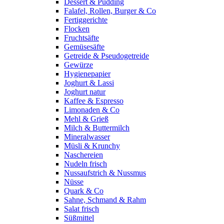
Dessert & Pudding
Falafel, Rollen, Burger & Co
Fertiggerichte
Flocken
Fruchtsäfte
Gemüsesäfte
Getreide & Pseudogetreide
Gewürze
Hygienepapier
Joghurt & Lassi
Joghurt natur
Kaffee & Espresso
Limonaden & Co
Mehl & Grieß
Milch & Buttermilch
Mineralwasser
Müsli & Krunchy
Naschereien
Nudeln frisch
Nussaufstrich & Nussmus
Nüsse
Quark & Co
Sahne, Schmand & Rahm
Salat frisch
Süßmittel