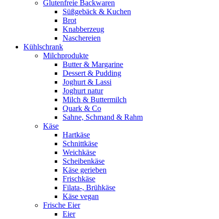
Glutenfreie Backwaren
Süßgebäck & Kuchen
Brot
Knabberzeug
Naschereien
Kühlschrank
Milchprodukte
Butter & Margarine
Dessert & Pudding
Joghurt & Lassi
Joghurt natur
Milch & Buttermilch
Quark & Co
Sahne, Schmand & Rahm
Käse
Hartkäse
Schnittkäse
Weichkäse
Scheibenkäse
Käse gerieben
Frischkäse
Filata-, Brühkäse
Käse vegan
Frische Eier
Eier