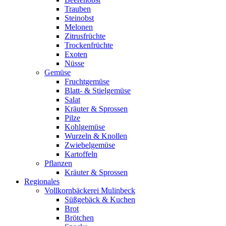
Trauben
Steinobst
Melonen
Zitrusfrüchte
Trockenfrüchte
Exoten
Nüsse
Gemüse
Fruchtgemüse
Blatt- & Stielgemüse
Salat
Kräuter & Sprossen
Pilze
Kohlgemüse
Wurzeln & Knollen
Zwiebelgemüse
Kartoffeln
Pflanzen
Kräuter & Sprossen
Regionales
Vollkornbäckerei Mulinbeck
Süßgebäck & Kuchen
Brot
Brötchen