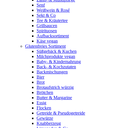
Senf
Weißwein & Rosé
Sekt & Co
Tee & Kräutertee
Grillsaucen
Spirituosen
Aufbacksortiment
Käse vegan
Glutenfreies Sortiment
Süßgebäck & Kuchen
Milchprodukte vegan
Baby- & Kindernahrung
Back- & Kochzutaten
Backmischungen
Bier
Brot
Brotaufstrich würzig
Brötchen
Butter & Margarine
Essig
Flocken
Getreide & Pseudogetreide
Gewürze
Knabberzeug