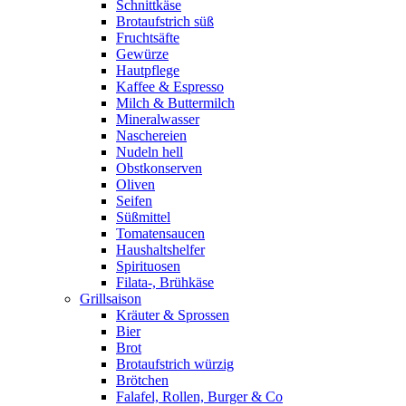
Schnittkäse
Brotaufstrich süß
Fruchtsäfte
Gewürze
Hautpflege
Kaffee & Espresso
Milch & Buttermilch
Mineralwasser
Naschereien
Nudeln hell
Obstkonserven
Oliven
Seifen
Süßmittel
Tomatensaucen
Haushaltshelfer
Spirituosen
Filata-, Brühkäse
Grillsaison
Kräuter & Sprossen
Bier
Brot
Brotaufstrich würzig
Brötchen
Falafel, Rollen, Burger & Co