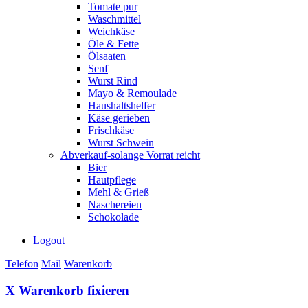
Tomate pur
Waschmittel
Weichkäse
Öle & Fette
Ölsaaten
Senf
Wurst Rind
Mayo & Remoulade
Haushaltshelfer
Käse gerieben
Frischkäse
Wurst Schwein
Abverkauf-solange Vorrat reicht
Bier
Hautpflege
Mehl & Grieß
Naschereien
Schokolade
Logout
Telefon
Mail
Warenkorb
X
Warenkorb
fixieren