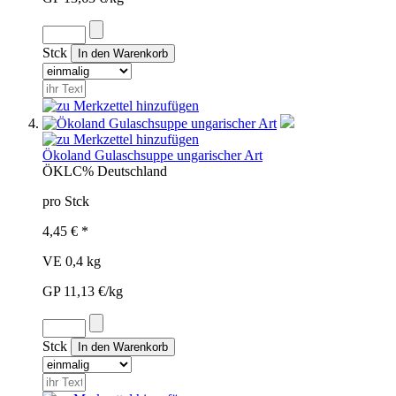
Stck
Ökoland Gulaschsuppe ungarischer Art
ÖKL
C%
Deutschland
pro Stck
4,45 € *
VE 0,4 kg
GP 11,13 €/kg
Stck