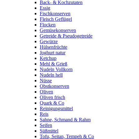
Back- & Kochzutaten
Essig
Fischkonserven
Fleisch Geflügel
Flocken
Gemüsekonserven
Getreide & Pseudogetreide
Gewürze
Hülsenfrüchte
Joghurt natur
Ketchup
Mehl & Grieß
Nudeln Vollkorn
Nudeln hell
Nüsse
Obstkonserven
Oliven
Oliven frisch
Quark & Co
Reinigungsmittel
Reis
Sahne, Schmand & Rahm
Seifen
Süßmittel
Tofu, Seitan, Tempeh & Co