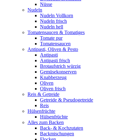
Nüsse
Nudeln
Nudeln Vollkorn
Nudeln frisch
Nudeln hell
Tomatensaucen & Tomatiges
Tomate pur
Tomatensaucen
Antipasti, Oliven & Pesto
Antipasti
Antipasti frisch
Brotaufstrich würzig
Gemüsekonserven
Knabberzeug
Oliven
Oliven frisch
Reis & Getreide
Getreide & Pseudogetreide
Reis
Hülsenfrüchte
Hülsenfrüchte
Alles zum Backen
Back- & Kochzutaten
Backmischungen
Flocken