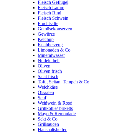
Fleisch Geflügel
Fleisch Lamm
Fleisch Rind
Fleisch Schwein
Fruchtsäfte
Gemüsekonserven
Gewürze
Ketchup
Knabberzeug
Limonaden & Co
Mineralwasser
Nudeln hell
Oliven
Oliven frisch
Salat frisch
Tofu, Seitan, Tempeh & Co
Weichkäse
Ölsaaten
Senf
Weißwein & Rosé
Grillkohle/-briketts
Mayo & Remoulade
Sekt & Co
Grillsaucen
Haushaltshelfer