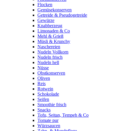
Flocken
Gemüsekonserven
Getreide & Pseudogetreide
Gewürze
Knabberzeug
Limonaden & Co
Mehl & Grieß
Müsli & Krunchy
Naschereien
Nudeln Vollkorn
Nudeln frisch
Nudeln hell
Nüsse
Obstkonserven
Oliven
Reis
Rotwein
Schokolade
Seifen
Smoothie frisch
Snacks
Tofu, Seitan, Tempeh & Co
Tomate pur
Würzsaucen
Zahn- & Mundpflege