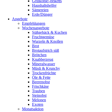
Grillkohle/-briketts
Haushaltshelfer
Sämereien
Erde/Dünger
Angebote
Empfehlungen
Wochenangebote
Süßgebäck & Kuchen
Fruchtgemüse
Wurzeln & Knollen
Brot
Brotaufstrich süß
Brötchen
Knabberzeug
Mineralwasser
Müsli & Krunchy
Trockenfrüchte
Öle & Fette
Beerenobst
Frischkäse
Trauben
Steinobst
Melonen
Exoten
Monatsaktion