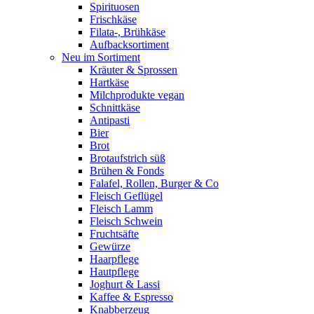
Spirituosen
Frischkäse
Filata-, Brühkäse
Aufbacksortiment
Neu im Sortiment
Kräuter & Sprossen
Hartkäse
Milchprodukte vegan
Schnittkäse
Antipasti
Bier
Brot
Brotaufstrich süß
Brühen & Fonds
Falafel, Rollen, Burger & Co
Fleisch Geflügel
Fleisch Lamm
Fleisch Schwein
Fruchtsäfte
Gewürze
Haarpflege
Hautpflege
Joghurt & Lassi
Kaffee & Espresso
Knabberzeug