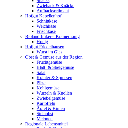
Snacks
Zwieback & Knäcke
Aufbacksortiment
Hofgut Kapellenhof
Schnittkäse
Weichkäse
Frischkäse
Bioland-Imkerei Kramerhonig
Honig
Hofgut Friedelhausen
Wurst im Glas
Obst & Gemüse aus der Region
Fruchtgemüse
Blatt- & Stielgemüse
Salat
Kräuter & Sprossen
Pilze
Kohlgemüse
Wurzeln & Knollen
Zwiebelgemüse
Kartoffeln
Äpfel & Birnen
Steinobst
Melonen
Regionale Lebensmittel