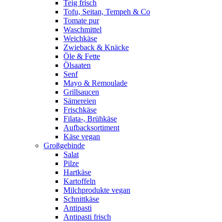
Teig frisch
Tofu, Seitan, Tempeh & Co
Tomate pur
Waschmittel
Weichkäse
Zwieback & Knäcke
Öle & Fette
Ölsaaten
Senf
Mayo & Remoulade
Grillsaucen
Sämereien
Frischkäse
Filata-, Brühkäse
Aufbacksortiment
Käse vegan
Großgebinde
Salat
Pilze
Hartkäse
Kartoffeln
Milchprodukte vegan
Schnittkäse
Antipasti
Antipasti frisch