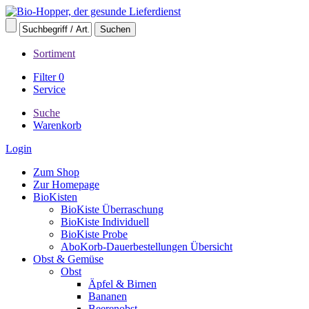
Sortiment
Filter
0
Service
Suche
Warenkorb
Login
Zum Shop
Zur Homepage
BioKisten
BioKiste Überraschung
BioKiste Individuell
BioKiste Probe
AboKorb-Dauerbestellungen Übersicht
Obst & Gemüse
Obst
Äpfel & Birnen
Bananen
Beerenobst