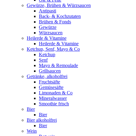
Gewürze, Brühen & Würzsaucen
Antipasti
Back- & Kochzutaten
Brühen & Fonds
Gewürze
Würzsaucen
Heilerde & Vitamine
Heilerde & Vitamine
Ketchup, Senf, Mayo & Co
Ketchup
Senf
Mayo & Remoulade
Grillsaucen
Getränke, alkoholfrei
Fruchtsäfte
Gemüsesäfte
Limonaden & Co
Mineralwasser
Smoothie frisch
Bier
Bier
Bier alkoholfrei
Bier
Wein