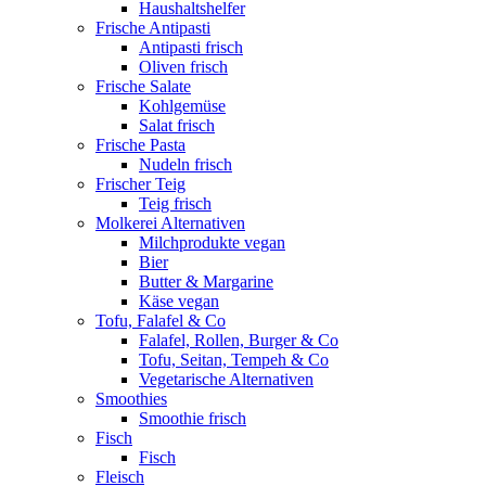
Haushaltshelfer
Frische Antipasti
Antipasti frisch
Oliven frisch
Frische Salate
Kohlgemüse
Salat frisch
Frische Pasta
Nudeln frisch
Frischer Teig
Teig frisch
Molkerei Alternativen
Milchprodukte vegan
Bier
Butter & Margarine
Käse vegan
Tofu, Falafel & Co
Falafel, Rollen, Burger & Co
Tofu, Seitan, Tempeh & Co
Vegetarische Alternativen
Smoothies
Smoothie frisch
Fisch
Fisch
Fleisch