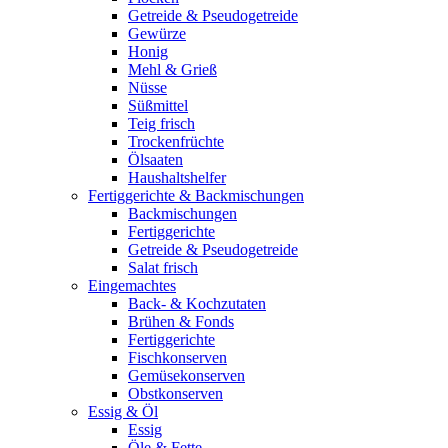
Getreide & Pseudogetreide
Gewürze
Honig
Mehl & Grieß
Nüsse
Süßmittel
Teig frisch
Trockenfrüchte
Ölsaaten
Haushaltshelfer
Fertiggerichte & Backmischungen
Backmischungen
Fertiggerichte
Getreide & Pseudogetreide
Salat frisch
Eingemachtes
Back- & Kochzutaten
Brühen & Fonds
Fertiggerichte
Fischkonserven
Gemüsekonserven
Obstkonserven
Essig & Öl
Essig
Öle & Fette