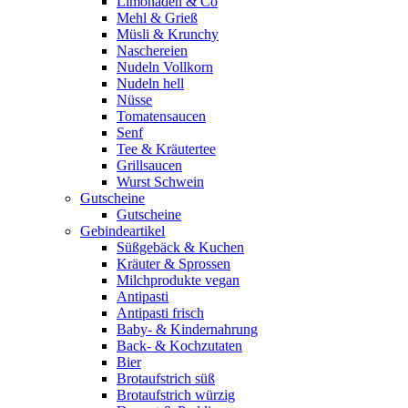
Limonaden & Co
Mehl & Grieß
Müsli & Krunchy
Naschereien
Nudeln Vollkorn
Nudeln hell
Nüsse
Tomatensaucen
Senf
Tee & Kräutertee
Grillsaucen
Wurst Schwein
Gutscheine
Gutscheine
Gebindeartikel
Süßgebäck & Kuchen
Kräuter & Sprossen
Milchprodukte vegan
Antipasti
Antipasti frisch
Baby- & Kindernahrung
Back- & Kochzutaten
Bier
Brotaufstrich süß
Brotaufstrich würzig