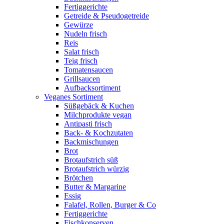
Fertiggerichte
Getreide & Pseudogetreide
Gewürze
Nudeln frisch
Reis
Salat frisch
Teig frisch
Tomatensaucen
Grillsaucen
Aufbacksortiment
Veganes Sortiment
Süßgebäck & Kuchen
Milchprodukte vegan
Antipasti frisch
Back- & Kochzutaten
Backmischungen
Brot
Brotaufstrich süß
Brotaufstrich würzig
Brötchen
Butter & Margarine
Essig
Falafel, Rollen, Burger & Co
Fertiggerichte
Fischkonserven