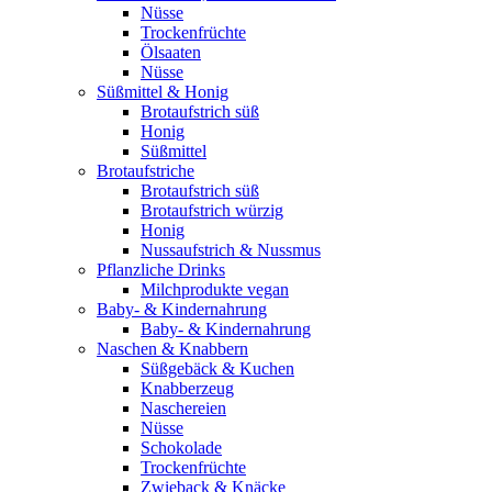
Nüsse
Trockenfrüchte
Ölsaaten
Nüsse
Süßmittel & Honig
Brotaufstrich süß
Honig
Süßmittel
Brotaufstriche
Brotaufstrich süß
Brotaufstrich würzig
Honig
Nussaufstrich & Nussmus
Pflanzliche Drinks
Milchprodukte vegan
Baby- & Kindernahrung
Baby- & Kindernahrung
Naschen & Knabbern
Süßgebäck & Kuchen
Knabberzeug
Naschereien
Nüsse
Schokolade
Trockenfrüchte
Zwieback & Knäcke