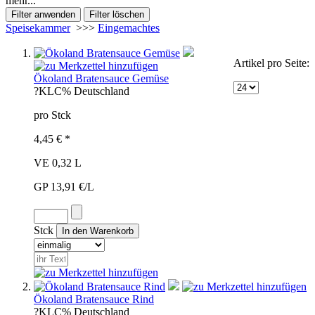
mehr...
Speisekammer
>>>
Eingemachtes
Artikel pro Seite:
Ökoland Bratensauce Gemüse
?KL
C%
Deutschland
pro Stck
4,45 € *
VE 0,32 L
GP 13,91 €/L
Stck
Ökoland Bratensauce Rind
?KL
C%
Deutschland