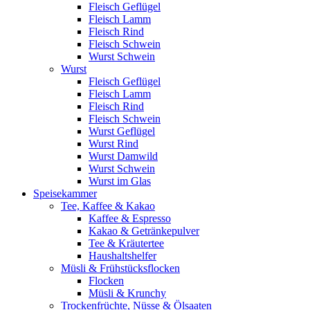
Fleisch Geflügel
Fleisch Lamm
Fleisch Rind
Fleisch Schwein
Wurst Schwein
Wurst
Fleisch Geflügel
Fleisch Lamm
Fleisch Rind
Fleisch Schwein
Wurst Geflügel
Wurst Rind
Wurst Damwild
Wurst Schwein
Wurst im Glas
Speisekammer
Tee, Kaffee & Kakao
Kaffee & Espresso
Kakao & Getränkepulver
Tee & Kräutertee
Haushaltshelfer
Müsli & Frühstücksflocken
Flocken
Müsli & Krunchy
Trockenfrüchte, Nüsse & Ölsaaten