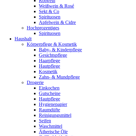
Rotwein
Weißwein & Rosé
Sekt & Co
Spirituosen
Apfelwein & Cidre
Hochprozentiges
Spirituosen
Haushalt
Körperpflege & Kosmetik
Baby- & Kinderpflege
Gesichtspflege
Haarpflege
Hautpflege
Kosmetik
Zahn- & Mundpflege
Drogerie
Einkochen
Gutscheine
Hautpflege
Hygienepapier
Raumdüfte
Reinigungsmittel
Seifen
Waschmittel
Ätherische Öle