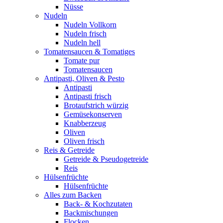
Nüsse
Nudeln
Nudeln Vollkorn
Nudeln frisch
Nudeln hell
Tomatensaucen & Tomatiges
Tomate pur
Tomatensaucen
Antipasti, Oliven & Pesto
Antipasti
Antipasti frisch
Brotaufstrich würzig
Gemüsekonserven
Knabberzeug
Oliven
Oliven frisch
Reis & Getreide
Getreide & Pseudogetreide
Reis
Hülsenfrüchte
Hülsenfrüchte
Alles zum Backen
Back- & Kochzutaten
Backmischungen
Flocken