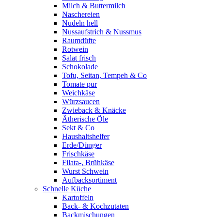
Milch & Buttermilch
Naschereien
Nudeln hell
Nussaufstrich & Nussmus
Raumdüfte
Rotwein
Salat frisch
Schokolade
Tofu, Seitan, Tempeh & Co
Tomate pur
Weichkäse
Würzsaucen
Zwieback & Knäcke
Ätherische Öle
Sekt & Co
Haushaltshelfer
Erde/Dünger
Frischkäse
Filata-, Brühkäse
Wurst Schwein
Aufbacksortiment
Schnelle Küche
Kartoffeln
Back- & Kochzutaten
Backmischungen