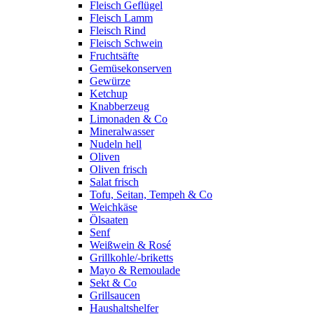
Fleisch Geflügel
Fleisch Lamm
Fleisch Rind
Fleisch Schwein
Fruchtsäfte
Gemüsekonserven
Gewürze
Ketchup
Knabberzeug
Limonaden & Co
Mineralwasser
Nudeln hell
Oliven
Oliven frisch
Salat frisch
Tofu, Seitan, Tempeh & Co
Weichkäse
Ölsaaten
Senf
Weißwein & Rosé
Grillkohle/-briketts
Mayo & Remoulade
Sekt & Co
Grillsaucen
Haushaltshelfer