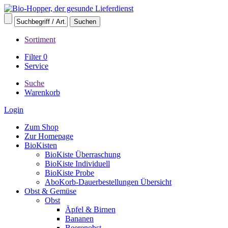
Sortiment
Filter
0
Service
Suche
Warenkorb
Login
Zum Shop
Zur Homepage
BioKisten
BioKiste Überraschung
BioKiste Individuell
BioKiste Probe
AboKorb-Dauerbestellungen Übersicht
Obst & Gemüse
Obst
Äpfel & Birnen
Bananen
Beerenobst