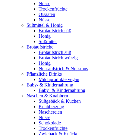
Nüsse
Trockenfrüchte
Ölsaaten
Nüsse
Süßmittel & Honig
Brotaufstrich süß
Honig
Süßmittel
Brotaufstriche
Brotaufstrich süß
Brotaufstrich würzig
Honig
Nussaufstrich & Nussmus
Pflanzliche Drinks
Milchprodukte vegan
Baby- & Kindernahrung
Baby- & Kindernahrung
Naschen & Knabbern
Süßgebäck & Kuchen
Knabberzeug
Naschereien
Nüsse
Schokolade
Trockenfrüchte
Zwieback & Knäcke