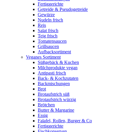
Fertiggerichte
Getreide & Pseudogetreide
Gewürze
Nudeln frisch
Reis
Salat frisch
Teig frisch
Tomatensaucen
Grillsaucen
Aufbacksortiment
Veganes Sortiment
Süßgebäck & Kuchen
Milchprodukte vegan
Antipasti frisch
Back- & Kochzutaten
Backmischungen
Brot
Brotaufstrich süß
Brotaufstrich würzig
Brötchen
Butter & Margarine
Essig
Falafel, Rollen, Burger & Co
Fertiggerichte
Fischkonserven