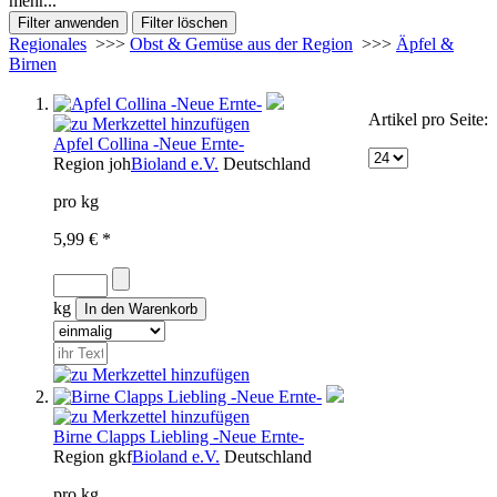
mehr...
Regionales
>>>
Obst & Gemüse aus der Region
>>>
Äpfel &
Birnen
Artikel pro Seite:
Apfel Collina -Neue Ernte-
Region
joh
Bioland e.V.
Deutschland
pro kg
5,99 € *
kg
Birne Clapps Liebling -Neue Ernte-
Region
gkf
Bioland e.V.
Deutschland
pro kg