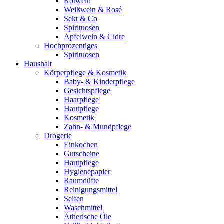
Rotwein
Weißwein & Rosé
Sekt & Co
Spirituosen
Apfelwein & Cidre
Hochprozentiges
Spirituosen
Haushalt
Körperpflege & Kosmetik
Baby- & Kinderpflege
Gesichtspflege
Haarpflege
Hautpflege
Kosmetik
Zahn- & Mundpflege
Drogerie
Einkochen
Gutscheine
Hautpflege
Hygienepapier
Raumdüfte
Reinigungsmittel
Seifen
Waschmittel
Ätherische Öle