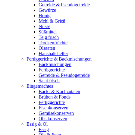
Getreide & Pseudogetreide
Gewürze
Honig
Mehl & Grieß
Nüsse
Süßmittel
Teig frisch
Trockenfrüchte
Ölsaaten
Haushaltshelfer
Fertiggerichte & Backmischungen
Backmischungen
Fertiggerichte
Getreide & Pseudogetreide
Salat frisch
Eingemachtes
Back- & Kochzutaten
Brühen & Fonds
Fertiggerichte
Fischkonserven
Gemüsekonserven
Obstkonserven
Essig & Öl
Essig
Öle & Fette