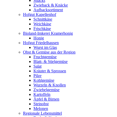
Snacks
Zwieback & Knäcke
Aufbacksortiment
Hofgut Kapellenhof
Schnittkäse
Weichkäse
Frischkäse
Bioland-Imkerei Kramerhonig
Honig
Hofgut Friedelhausen
Wurst im Glas
Obst & Gemüse aus der Region
Fruchtgemüse
Blatt- & Stielgemüse
Salat
Kräuter & Sprossen
Pilze
Kohlgemüse
Wurzeln & Knollen
Zwiebelgemüse
Kartoffeln
Äpfel & Birnen
Steinobst
Melonen
Regionale Lebensmittel