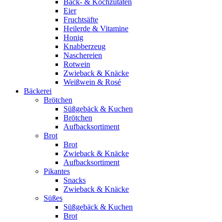
Back- & Kochzutaten
Eier
Fruchtsäfte
Heilerde & Vitamine
Honig
Knabberzeug
Naschereien
Rotwein
Zwieback & Knäcke
Weißwein & Rosé
Bäckerei
Brötchen
Süßgebäck & Kuchen
Brötchen
Aufbacksortiment
Brot
Brot
Zwieback & Knäcke
Aufbacksortiment
Pikantes
Snacks
Zwieback & Knäcke
Süßes
Süßgebäck & Kuchen
Brot