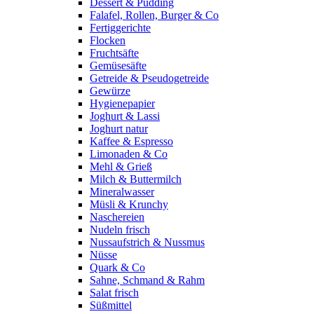
Dessert & Pudding
Falafel, Rollen, Burger & Co
Fertiggerichte
Flocken
Fruchtsäfte
Gemüsesäfte
Getreide & Pseudogetreide
Gewürze
Hygienepapier
Joghurt & Lassi
Joghurt natur
Kaffee & Espresso
Limonaden & Co
Mehl & Grieß
Milch & Buttermilch
Mineralwasser
Müsli & Krunchy
Naschereien
Nudeln frisch
Nussaufstrich & Nussmus
Nüsse
Quark & Co
Sahne, Schmand & Rahm
Salat frisch
Süßmittel