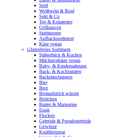
Senf
Weißwein & Rosé
Sekt & Co
Tee & Kräutertee
Grillsaucen
Spirituosen
Aufbacksortiment
Käse vegan
Glutenfreies Sortiment
Süßgebäck & Kuchen
Milchprodukte vegan
Baby- & Kindernahrung
Back- & Kochzutaten
Backmischungen
Bier
Brot
Brotaufstrich würzig
Brötchen
Butter & Margarine
Essig
Flocken
Getreide & Pseudogetreide
Gewürze
Knabberzeug