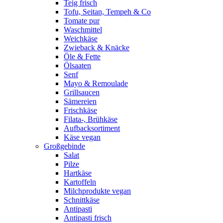
Teig frisch
Tofu, Seitan, Tempeh & Co
Tomate pur
Waschmittel
Weichkäse
Zwieback & Knäcke
Öle & Fette
Ölsaaten
Senf
Mayo & Remoulade
Grillsaucen
Sämereien
Frischkäse
Filata-, Brühkäse
Aufbacksortiment
Käse vegan
Großgebinde
Salat
Pilze
Hartkäse
Kartoffeln
Milchprodukte vegan
Schnittkäse
Antipasti
Antipasti frisch