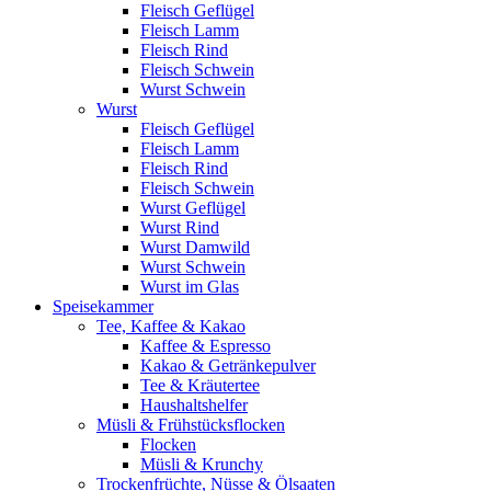
Fleisch Geflügel
Fleisch Lamm
Fleisch Rind
Fleisch Schwein
Wurst Schwein
Wurst
Fleisch Geflügel
Fleisch Lamm
Fleisch Rind
Fleisch Schwein
Wurst Geflügel
Wurst Rind
Wurst Damwild
Wurst Schwein
Wurst im Glas
Speisekammer
Tee, Kaffee & Kakao
Kaffee & Espresso
Kakao & Getränkepulver
Tee & Kräutertee
Haushaltshelfer
Müsli & Frühstücksflocken
Flocken
Müsli & Krunchy
Trockenfrüchte, Nüsse & Ölsaaten