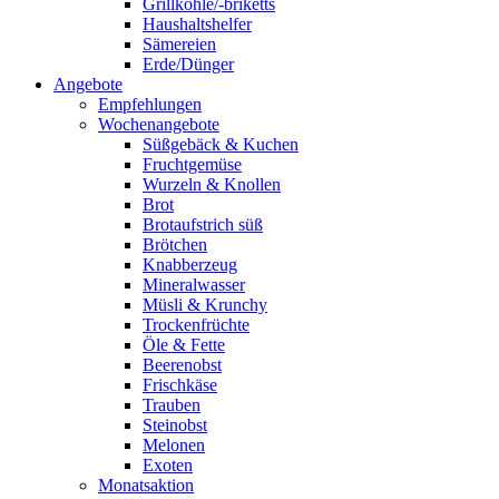
Grillkohle/-briketts
Haushaltshelfer
Sämereien
Erde/Dünger
Angebote
Empfehlungen
Wochenangebote
Süßgebäck & Kuchen
Fruchtgemüse
Wurzeln & Knollen
Brot
Brotaufstrich süß
Brötchen
Knabberzeug
Mineralwasser
Müsli & Krunchy
Trockenfrüchte
Öle & Fette
Beerenobst
Frischkäse
Trauben
Steinobst
Melonen
Exoten
Monatsaktion