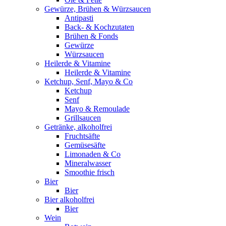
Gewürze, Brühen & Würzsaucen
Antipasti
Back- & Kochzutaten
Brühen & Fonds
Gewürze
Würzsaucen
Heilerde & Vitamine
Heilerde & Vitamine
Ketchup, Senf, Mayo & Co
Ketchup
Senf
Mayo & Remoulade
Grillsaucen
Getränke, alkoholfrei
Fruchtsäfte
Gemüsesäfte
Limonaden & Co
Mineralwasser
Smoothie frisch
Bier
Bier
Bier alkoholfrei
Bier
Wein