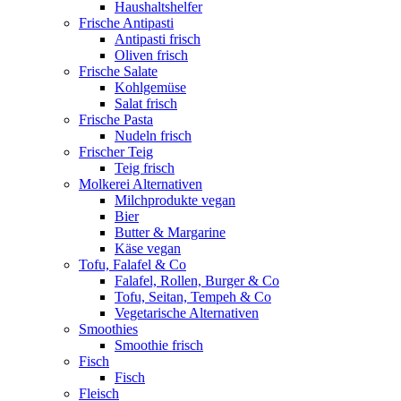
Haushaltshelfer
Frische Antipasti
Antipasti frisch
Oliven frisch
Frische Salate
Kohlgemüse
Salat frisch
Frische Pasta
Nudeln frisch
Frischer Teig
Teig frisch
Molkerei Alternativen
Milchprodukte vegan
Bier
Butter & Margarine
Käse vegan
Tofu, Falafel & Co
Falafel, Rollen, Burger & Co
Tofu, Seitan, Tempeh & Co
Vegetarische Alternativen
Smoothies
Smoothie frisch
Fisch
Fisch
Fleisch