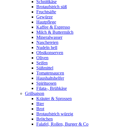
Schnittkäse
Brotaufstrich süß
Fruchtsäfte
Gewürze
Hautpflege
Kaffee & Espresso
Milch & Buttermilch
Mineralwasser
Naschereien
Nudeln hell
Obstkonserven
Oliven
Seifen
Süßmittel
Tomatensaucen
Haushaltshelfer
Spirituosen
Filata-, Brühkäse
Grillsaison
Kräuter & Sprossen
Bier
Brot
Brotaufstrich würzig
Brötchen
Falafel, Rollen, Burger & Co