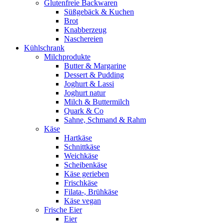
Glutenfreie Backwaren
Süßgebäck & Kuchen
Brot
Knabberzeug
Naschereien
Kühlschrank
Milchprodukte
Butter & Margarine
Dessert & Pudding
Joghurt & Lassi
Joghurt natur
Milch & Buttermilch
Quark & Co
Sahne, Schmand & Rahm
Käse
Hartkäse
Schnittkäse
Weichkäse
Scheibenkäse
Käse gerieben
Frischkäse
Filata-, Brühkäse
Käse vegan
Frische Eier
Eier