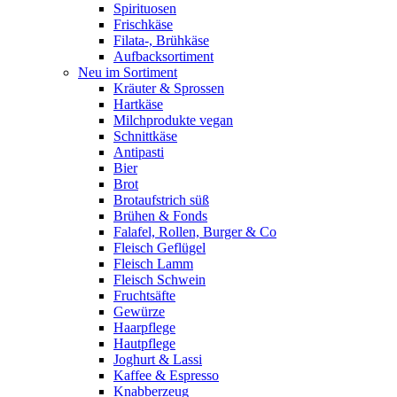
Spirituosen
Frischkäse
Filata-, Brühkäse
Aufbacksortiment
Neu im Sortiment
Kräuter & Sprossen
Hartkäse
Milchprodukte vegan
Schnittkäse
Antipasti
Bier
Brot
Brotaufstrich süß
Brühen & Fonds
Falafel, Rollen, Burger & Co
Fleisch Geflügel
Fleisch Lamm
Fleisch Schwein
Fruchtsäfte
Gewürze
Haarpflege
Hautpflege
Joghurt & Lassi
Kaffee & Espresso
Knabberzeug