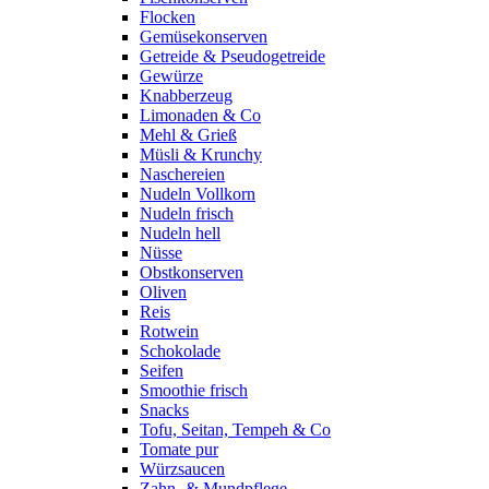
Flocken
Gemüsekonserven
Getreide & Pseudogetreide
Gewürze
Knabberzeug
Limonaden & Co
Mehl & Grieß
Müsli & Krunchy
Naschereien
Nudeln Vollkorn
Nudeln frisch
Nudeln hell
Nüsse
Obstkonserven
Oliven
Reis
Rotwein
Schokolade
Seifen
Smoothie frisch
Snacks
Tofu, Seitan, Tempeh & Co
Tomate pur
Würzsaucen
Zahn- & Mundpflege