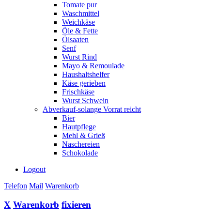
Tomate pur
Waschmittel
Weichkäse
Öle & Fette
Ölsaaten
Senf
Wurst Rind
Mayo & Remoulade
Haushaltshelfer
Käse gerieben
Frischkäse
Wurst Schwein
Abverkauf-solange Vorrat reicht
Bier
Hautpflege
Mehl & Grieß
Naschereien
Schokolade
Logout
Telefon
Mail
Warenkorb
X
Warenkorb
fixieren