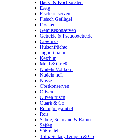
Back- & Kochzutaten
Essig
Fischkonserven
Fleisch Geflügel
Flocken
Gemüsekonserven
Getreide & Pseudogetreide
Gewürze
Hülsenfrüchte
Joghurt natur
Ketchup
Mehl & Grieß
Nudeln Vollkorn
Nudeln hell
Nüsse
Obstkonserven
Oliven
Oliven frisch
Quark & Co
Reinigungsmittel
Reis
Sahne, Schmand & Rahm
Seifen
Süßmittel
Tofu, Seitan, Tempeh & Co