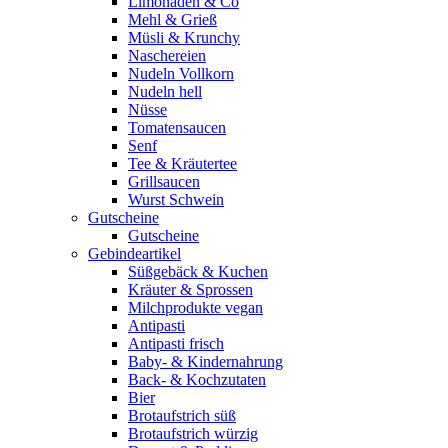
Limonaden & Co
Mehl & Grieß
Müsli & Krunchy
Naschereien
Nudeln Vollkorn
Nudeln hell
Nüsse
Tomatensaucen
Senf
Tee & Kräutertee
Grillsaucen
Wurst Schwein
Gutscheine
Gutscheine
Gebindeartikel
Süßgebäck & Kuchen
Kräuter & Sprossen
Milchprodukte vegan
Antipasti
Antipasti frisch
Baby- & Kindernahrung
Back- & Kochzutaten
Bier
Brotaufstrich süß
Brotaufstrich würzig