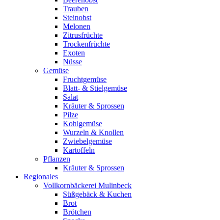
Trauben
Steinobst
Melonen
Zitrusfrüchte
Trockenfrüchte
Exoten
Nüsse
Gemüse
Fruchtgemüse
Blatt- & Stielgemüse
Salat
Kräuter & Sprossen
Pilze
Kohlgemüse
Wurzeln & Knollen
Zwiebelgemüse
Kartoffeln
Pflanzen
Kräuter & Sprossen
Regionales
Vollkornbäckerei Mulinbeck
Süßgebäck & Kuchen
Brot
Brötchen