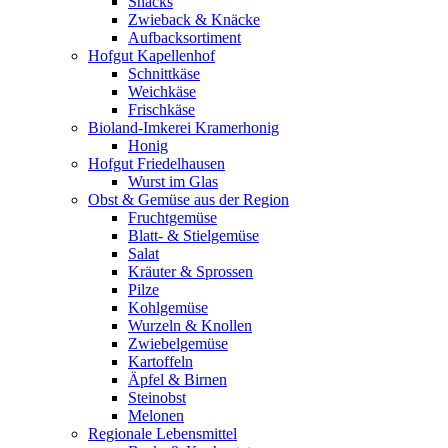
Snacks
Zwieback & Knäcke
Aufbacksortiment
Hofgut Kapellenhof
Schnittkäse
Weichkäse
Frischkäse
Bioland-Imkerei Kramerhonig
Honig
Hofgut Friedelhausen
Wurst im Glas
Obst & Gemüse aus der Region
Fruchtgemüse
Blatt- & Stielgemüse
Salat
Kräuter & Sprossen
Pilze
Kohlgemüse
Wurzeln & Knollen
Zwiebelgemüse
Kartoffeln
Äpfel & Birnen
Steinobst
Melonen
Regionale Lebensmittel