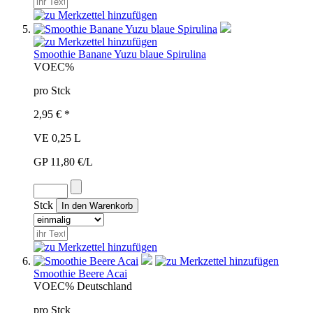
Smoothie Banane Yuzu blaue Spirulina
VOE
C%
pro Stck
2,95 € *
VE 0,25 L
GP 11,80 €/L
Stck
Smoothie Beere Acai
VOE
C%
Deutschland
pro Stck