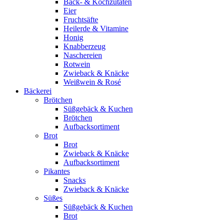
Back- & Kochzutaten
Eier
Fruchtsäfte
Heilerde & Vitamine
Honig
Knabberzeug
Naschereien
Rotwein
Zwieback & Knäcke
Weißwein & Rosé
Bäckerei
Brötchen
Süßgebäck & Kuchen
Brötchen
Aufbacksortiment
Brot
Brot
Zwieback & Knäcke
Aufbacksortiment
Pikantes
Snacks
Zwieback & Knäcke
Süßes
Süßgebäck & Kuchen
Brot