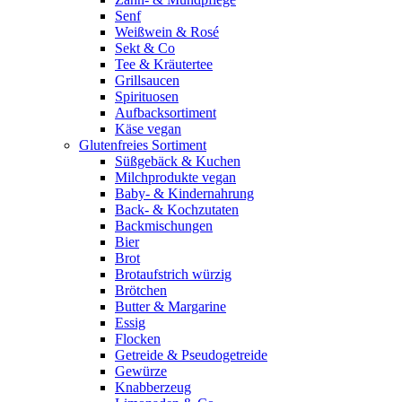
Senf
Weißwein & Rosé
Sekt & Co
Tee & Kräutertee
Grillsaucen
Spirituosen
Aufbacksortiment
Käse vegan
Glutenfreies Sortiment
Süßgebäck & Kuchen
Milchprodukte vegan
Baby- & Kindernahrung
Back- & Kochzutaten
Backmischungen
Bier
Brot
Brotaufstrich würzig
Brötchen
Butter & Margarine
Essig
Flocken
Getreide & Pseudogetreide
Gewürze
Knabberzeug