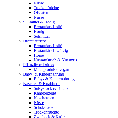
Nüsse
Trockenfrüchte
Ölsaaten
Nüsse
Süßmittel & Honig
Brotaufstrich süß
Honig
Süßmittel
Brotaufstriche
Brotaufstrich süß
Brotaufstrich würzig
Honig
Nussaufstrich & Nussmus
Pflanzliche Drinks
Milchprodukte vegan
Baby- & Kindernahrung
Baby- & Kindernahrung
Naschen & Knabbern
Süßgebäck & Kuchen
Knabberzeug
Naschereien
Nüsse
Schokolade
Trockenfrüchte
Zwieback & Knäcke