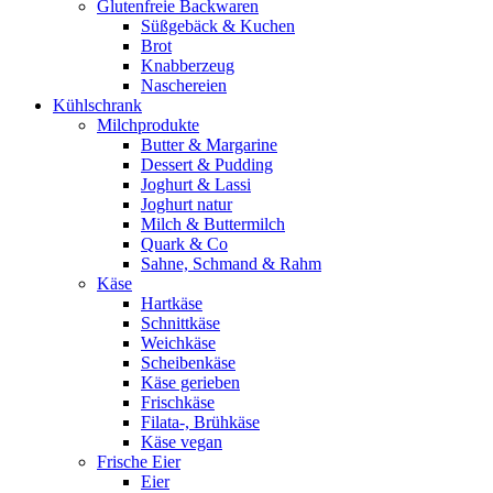
Glutenfreie Backwaren
Süßgebäck & Kuchen
Brot
Knabberzeug
Naschereien
Kühlschrank
Milchprodukte
Butter & Margarine
Dessert & Pudding
Joghurt & Lassi
Joghurt natur
Milch & Buttermilch
Quark & Co
Sahne, Schmand & Rahm
Käse
Hartkäse
Schnittkäse
Weichkäse
Scheibenkäse
Käse gerieben
Frischkäse
Filata-, Brühkäse
Käse vegan
Frische Eier
Eier