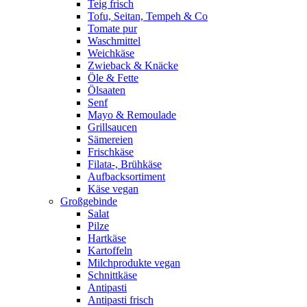
Teig frisch
Tofu, Seitan, Tempeh & Co
Tomate pur
Waschmittel
Weichkäse
Zwieback & Knäcke
Öle & Fette
Ölsaaten
Senf
Mayo & Remoulade
Grillsaucen
Sämereien
Frischkäse
Filata-, Brühkäse
Aufbacksortiment
Käse vegan
Großgebinde
Salat
Pilze
Hartkäse
Kartoffeln
Milchprodukte vegan
Schnittkäse
Antipasti
Antipasti frisch