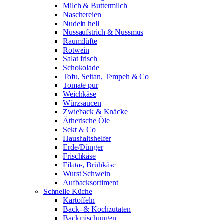
Milch & Buttermilch
Naschereien
Nudeln hell
Nussaufstrich & Nussmus
Raumdüfte
Rotwein
Salat frisch
Schokolade
Tofu, Seitan, Tempeh & Co
Tomate pur
Weichkäse
Würzsaucen
Zwieback & Knäcke
Ätherische Öle
Sekt & Co
Haushaltshelfer
Erde/Dünger
Frischkäse
Filata-, Brühkäse
Wurst Schwein
Aufbacksortiment
Schnelle Küche
Kartoffeln
Back- & Kochzutaten
Backmischungen