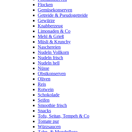
Flocken
Gemüsekonserven
Getreide & Pseudogetreide
Gewürze
Knabberzeug
Limonaden & Co
Mehl & Grieß
Müsli & Krunchy
Naschereien
Nudeln Vollkorn
Nudeln frisch
Nudeln hell
Nüsse
Obstkonserven
Oliven
Reis
Rotwein
Schokolade
Seifen
Smoothie frisch
Snacks
Tofu, Seitan, Tempeh & Co
Tomate pur
Würzsaucen
Zahn- & Mundpflege