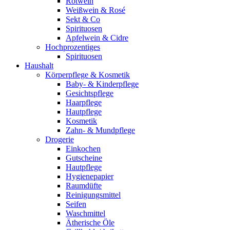
Rotwein
Weißwein & Rosé
Sekt & Co
Spirituosen
Apfelwein & Cidre
Hochprozentiges
Spirituosen
Haushalt
Körperpflege & Kosmetik
Baby- & Kinderpflege
Gesichtspflege
Haarpflege
Hautpflege
Kosmetik
Zahn- & Mundpflege
Drogerie
Einkochen
Gutscheine
Hautpflege
Hygienepapier
Raumdüfte
Reinigungsmittel
Seifen
Waschmittel
Ätherische Öle