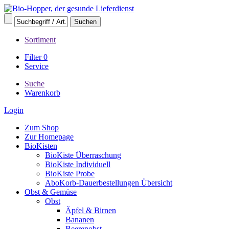
Sortiment
Filter
0
Service
Suche
Warenkorb
Login
Zum Shop
Zur Homepage
BioKisten
BioKiste Überraschung
BioKiste Individuell
BioKiste Probe
AboKorb-Dauerbestellungen Übersicht
Obst & Gemüse
Obst
Äpfel & Birnen
Bananen
Beerenobst