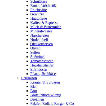
Schnittkäse
Brotaufstrich süß
Fruchtsäfte
Gewürze
Hautpflege
Kaffee & Espresso
Milch & Buttermilch
Mineralwasser
Naschereien
Nudeln hell
Obstkonserven
Oliven
Seifen
Süßmittel
Tomatensaucen
Haushaltshelfer
Spirituosen
Filata-, Brühkäse
Grillsaison
Kräuter & Sprossen
Bier
Brot
Brotaufstrich würzig
Brötchen
Falafel, Rollen, Burger & Co