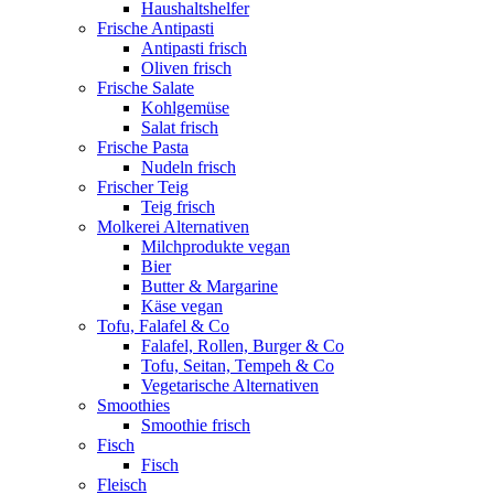
Haushaltshelfer
Frische Antipasti
Antipasti frisch
Oliven frisch
Frische Salate
Kohlgemüse
Salat frisch
Frische Pasta
Nudeln frisch
Frischer Teig
Teig frisch
Molkerei Alternativen
Milchprodukte vegan
Bier
Butter & Margarine
Käse vegan
Tofu, Falafel & Co
Falafel, Rollen, Burger & Co
Tofu, Seitan, Tempeh & Co
Vegetarische Alternativen
Smoothies
Smoothie frisch
Fisch
Fisch
Fleisch