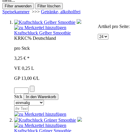
mehr...
Speisekammer
>>>
Getränke, alkoholfrei
Artikel pro Seite:
Kraftschluck Gelber Smoothie
KRK
C%
Deutschland
pro Stck
3,25 € *
VE 0,25 L
GP 13,00 €/L
Stck
Kraftschluck Grüner Smoothie