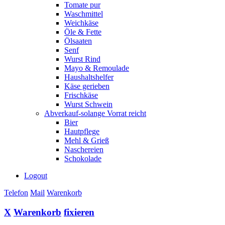
Tomate pur
Waschmittel
Weichkäse
Öle & Fette
Ölsaaten
Senf
Wurst Rind
Mayo & Remoulade
Haushaltshelfer
Käse gerieben
Frischkäse
Wurst Schwein
Abverkauf-solange Vorrat reicht
Bier
Hautpflege
Mehl & Grieß
Naschereien
Schokolade
Logout
Telefon
Mail
Warenkorb
X
Warenkorb
fixieren