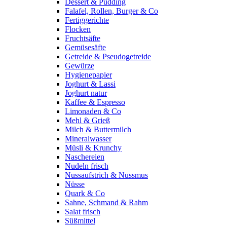
Dessert & Pudding
Falafel, Rollen, Burger & Co
Fertiggerichte
Flocken
Fruchtsäfte
Gemüsesäfte
Getreide & Pseudogetreide
Gewürze
Hygienepapier
Joghurt & Lassi
Joghurt natur
Kaffee & Espresso
Limonaden & Co
Mehl & Grieß
Milch & Buttermilch
Mineralwasser
Müsli & Krunchy
Naschereien
Nudeln frisch
Nussaufstrich & Nussmus
Nüsse
Quark & Co
Sahne, Schmand & Rahm
Salat frisch
Süßmittel