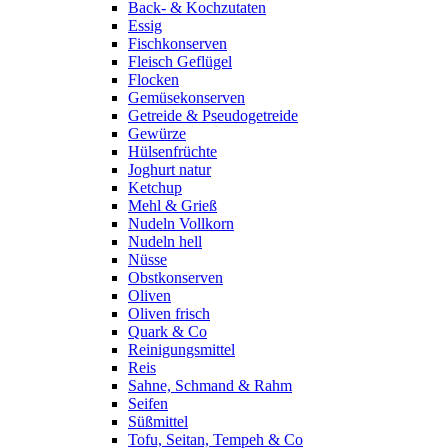
Back- & Kochzutaten
Essig
Fischkonserven
Fleisch Geflügel
Flocken
Gemüsekonserven
Getreide & Pseudogetreide
Gewürze
Hülsenfrüchte
Joghurt natur
Ketchup
Mehl & Grieß
Nudeln Vollkorn
Nudeln hell
Nüsse
Obstkonserven
Oliven
Oliven frisch
Quark & Co
Reinigungsmittel
Reis
Sahne, Schmand & Rahm
Seifen
Süßmittel
Tofu, Seitan, Tempeh & Co