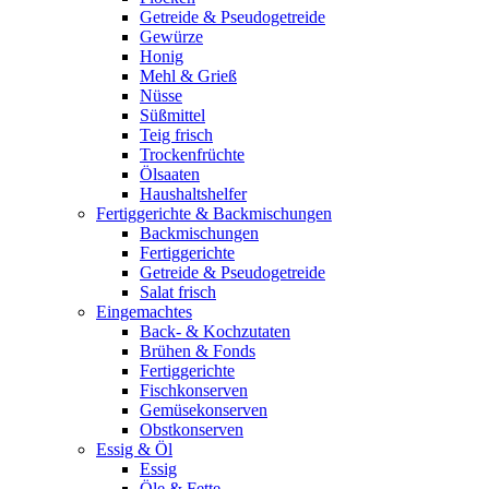
Getreide & Pseudogetreide
Gewürze
Honig
Mehl & Grieß
Nüsse
Süßmittel
Teig frisch
Trockenfrüchte
Ölsaaten
Haushaltshelfer
Fertiggerichte & Backmischungen
Backmischungen
Fertiggerichte
Getreide & Pseudogetreide
Salat frisch
Eingemachtes
Back- & Kochzutaten
Brühen & Fonds
Fertiggerichte
Fischkonserven
Gemüsekonserven
Obstkonserven
Essig & Öl
Essig
Öle & Fette