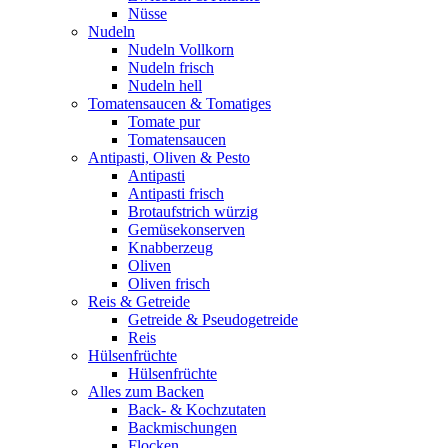
Nüsse
Nudeln
Nudeln Vollkorn
Nudeln frisch
Nudeln hell
Tomatensaucen & Tomatiges
Tomate pur
Tomatensaucen
Antipasti, Oliven & Pesto
Antipasti
Antipasti frisch
Brotaufstrich würzig
Gemüsekonserven
Knabberzeug
Oliven
Oliven frisch
Reis & Getreide
Getreide & Pseudogetreide
Reis
Hülsenfrüchte
Hülsenfrüchte
Alles zum Backen
Back- & Kochzutaten
Backmischungen
Flocken