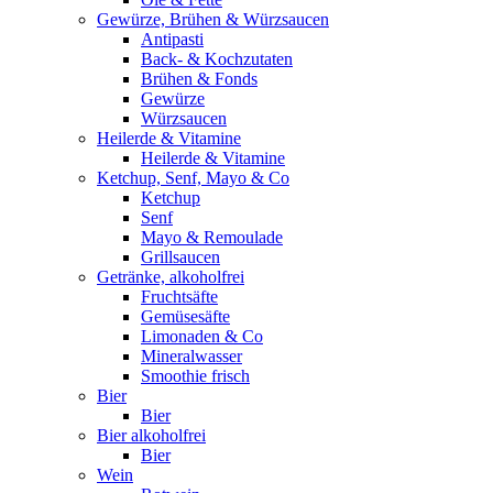
Gewürze, Brühen & Würzsaucen
Antipasti
Back- & Kochzutaten
Brühen & Fonds
Gewürze
Würzsaucen
Heilerde & Vitamine
Heilerde & Vitamine
Ketchup, Senf, Mayo & Co
Ketchup
Senf
Mayo & Remoulade
Grillsaucen
Getränke, alkoholfrei
Fruchtsäfte
Gemüsesäfte
Limonaden & Co
Mineralwasser
Smoothie frisch
Bier
Bier
Bier alkoholfrei
Bier
Wein