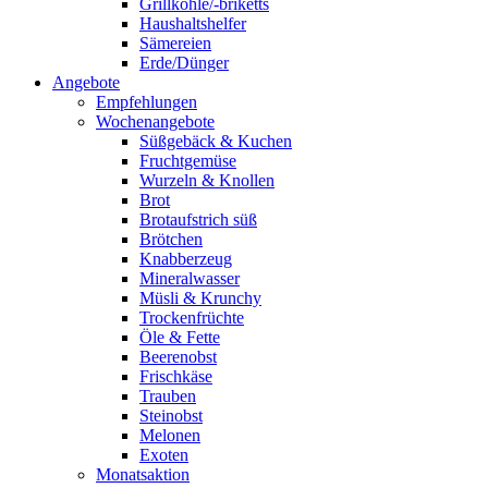
Grillkohle/-briketts
Haushaltshelfer
Sämereien
Erde/Dünger
Angebote
Empfehlungen
Wochenangebote
Süßgebäck & Kuchen
Fruchtgemüse
Wurzeln & Knollen
Brot
Brotaufstrich süß
Brötchen
Knabberzeug
Mineralwasser
Müsli & Krunchy
Trockenfrüchte
Öle & Fette
Beerenobst
Frischkäse
Trauben
Steinobst
Melonen
Exoten
Monatsaktion