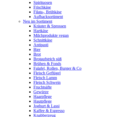
Spirituosen
Frischkäse
Filata-, Brühkäse
Aufbacksortiment
Neu im Sortiment
Kräuter & Sprossen
Hartkäse
Milchprodukte vegan
Schnittkäse
Antipasti
Bier
Brot
Brotaufstrich süß
Brühen & Fonds
Falafel, Rollen, Burger & Co
Fleisch Geflügel
Fleisch Lamm
Fleisch Schwein
Fruchtsäfte
Gewürze
Haarpflege
Hautpflege
Joghurt & Lassi
Kaffee & Espresso
Knabberzeug