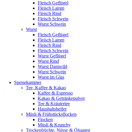
Fleisch Geflügel
Fleisch Lamm
Fleisch Rind
Fleisch Schwein
Wurst Schwein
Wurst
Fleisch Geflügel
Fleisch Lamm
Fleisch Rind
Fleisch Schwein
Wurst Geflügel
Wurst Rind
Wurst Damwild
Wurst Schwein
Wurst im Glas
Speisekammer
Tee, Kaffee & Kakao
Kaffee & Espresso
Kakao & Getränkepulver
Tee & Kräutertee
Haushaltshelfer
Müsli & Frühstücksflocken
Flocken
Müsli & Krunchy
Trockenfrüchte, Nüsse & Ölsaaten