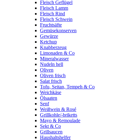
Fleisch Geflügel
Fleisch Lamm
Fleisch Rind
Fleisch Schwein
Fruchtsäfte
Gemüsekonserven
Gewürze
Ketchup
Knabberzeug
Limonaden & Co
Mineralwasser
Nudeln hell
Oliven
Oliven frisch
Salat frisch
Tofu, Seitan, Tempeh & Co
Weichkäse
Ölsaaten
Senf
Weißwein & Rosé
Grillkohle/-briketts
Mayo & Remoulade
Sekt & Co
Grillsaucen
Haushaltshelfer