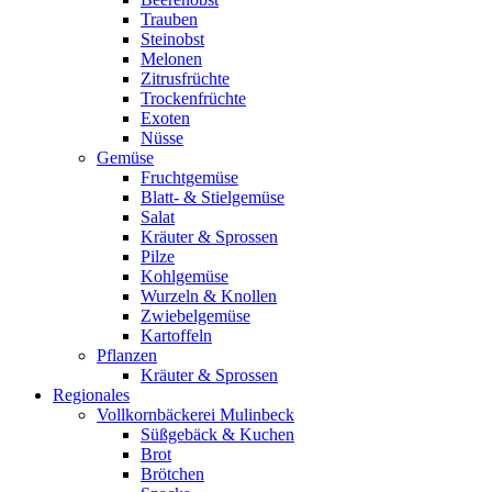
Trauben
Steinobst
Melonen
Zitrusfrüchte
Trockenfrüchte
Exoten
Nüsse
Gemüse
Fruchtgemüse
Blatt- & Stielgemüse
Salat
Kräuter & Sprossen
Pilze
Kohlgemüse
Wurzeln & Knollen
Zwiebelgemüse
Kartoffeln
Pflanzen
Kräuter & Sprossen
Regionales
Vollkornbäckerei Mulinbeck
Süßgebäck & Kuchen
Brot
Brötchen