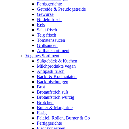
Fertiggerichte
Getreide & Pseudogetreide
Gewürze
Nudeln frisch
Reis
Salat frisch
Teig frisch
Tomatensaucen
Grillsaucen
Aufbacksortiment
Veganes Sortiment
Süßgebäck & Kuchen
Milchprodukte vegan
Antipasti frisch
Back- & Kochzutaten
Backmischungen
Brot
Brotaufstrich süß
Brotaufstrich würzig
Brötchen
Butter & Margarine
Essig
Falafel, Rollen, Burger & Co
Fertiggerichte
Fischkonserven