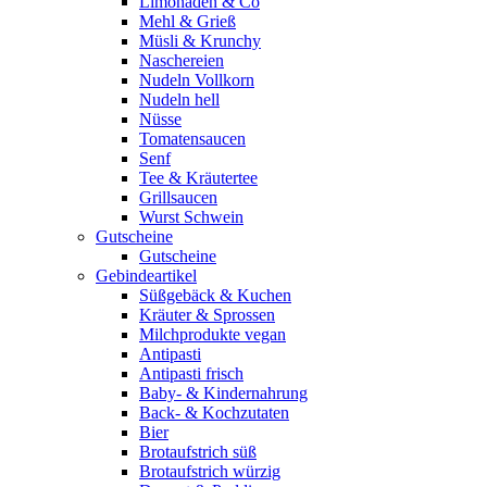
Limonaden & Co
Mehl & Grieß
Müsli & Krunchy
Naschereien
Nudeln Vollkorn
Nudeln hell
Nüsse
Tomatensaucen
Senf
Tee & Kräutertee
Grillsaucen
Wurst Schwein
Gutscheine
Gutscheine
Gebindeartikel
Süßgebäck & Kuchen
Kräuter & Sprossen
Milchprodukte vegan
Antipasti
Antipasti frisch
Baby- & Kindernahrung
Back- & Kochzutaten
Bier
Brotaufstrich süß
Brotaufstrich würzig