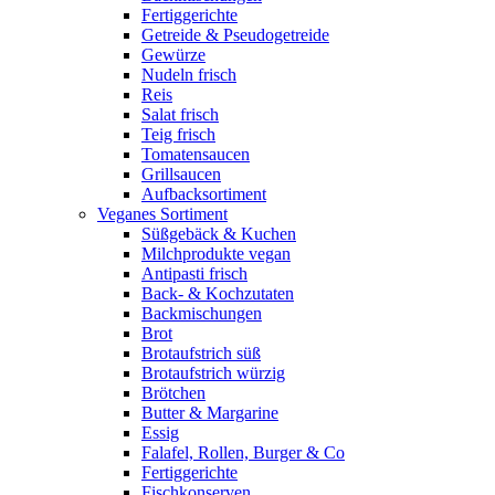
Fertiggerichte
Getreide & Pseudogetreide
Gewürze
Nudeln frisch
Reis
Salat frisch
Teig frisch
Tomatensaucen
Grillsaucen
Aufbacksortiment
Veganes Sortiment
Süßgebäck & Kuchen
Milchprodukte vegan
Antipasti frisch
Back- & Kochzutaten
Backmischungen
Brot
Brotaufstrich süß
Brotaufstrich würzig
Brötchen
Butter & Margarine
Essig
Falafel, Rollen, Burger & Co
Fertiggerichte
Fischkonserven