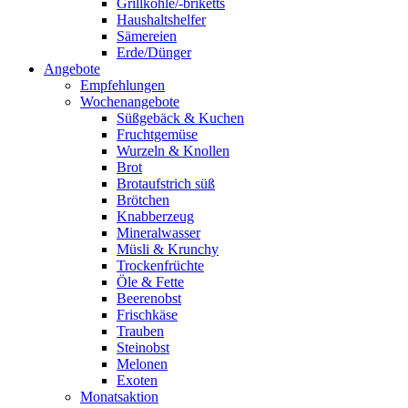
Grillkohle/-briketts
Haushaltshelfer
Sämereien
Erde/Dünger
Angebote
Empfehlungen
Wochenangebote
Süßgebäck & Kuchen
Fruchtgemüse
Wurzeln & Knollen
Brot
Brotaufstrich süß
Brötchen
Knabberzeug
Mineralwasser
Müsli & Krunchy
Trockenfrüchte
Öle & Fette
Beerenobst
Frischkäse
Trauben
Steinobst
Melonen
Exoten
Monatsaktion