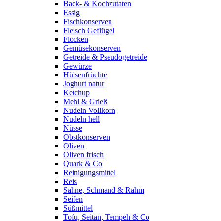
Back- & Kochzutaten
Essig
Fischkonserven
Fleisch Geflügel
Flocken
Gemüsekonserven
Getreide & Pseudogetreide
Gewürze
Hülsenfrüchte
Joghurt natur
Ketchup
Mehl & Grieß
Nudeln Vollkorn
Nudeln hell
Nüsse
Obstkonserven
Oliven
Oliven frisch
Quark & Co
Reinigungsmittel
Reis
Sahne, Schmand & Rahm
Seifen
Süßmittel
Tofu, Seitan, Tempeh & Co