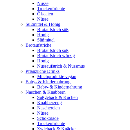
Nüsse
Trockenfrüchte
Ölsaaten
Nüsse
Süßmittel & Honig
Brotaufstrich süß
Honig
Süßmittel
Brotaufstriche
Brotaufstrich süß
Brotaufstrich würzig
Honig
Nussaufstrich & Nussmus
Pflanzliche Drinks
Milchprodukte vegan
Baby- & Kindernahrung
Baby- & Kindernahrung
Naschen & Knabbern
Süßgebäck & Kuchen
Knabberzeug
Naschereien
Nüsse
Schokolade
Trockenfrüchte
Zwieback & Knäcke