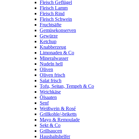
Fleisch Geflügel
Fleisch Lamm
Fleisch Rind
Fleisch Schwein
Fruchtsäfte
Gemüsekonserven
Gewürze
Ketchup
Knabberzeug
Limonaden & Co
Mineralwasser
Nudeln hell
Oliven
Oliven frisch
Salat frisch
Tofu, Seitan, Tempeh & Co
Weichkäse
Ölsaaten
Senf
Weißwein & Rosé
Grillkohle/-briketts
Mayo & Remoulade
Sekt & Co
Grillsaucen
Haushaltshelfer