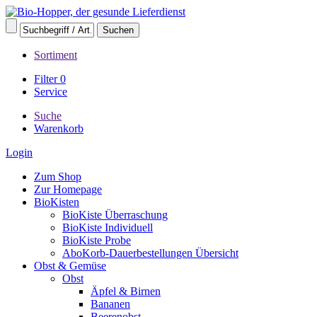
Sortiment
Filter
0
Service
Suche
Warenkorb
Login
Zum Shop
Zur Homepage
BioKisten
BioKiste Überraschung
BioKiste Individuell
BioKiste Probe
AboKorb-Dauerbestellungen Übersicht
Obst & Gemüse
Obst
Äpfel & Birnen
Bananen
Beerenobst