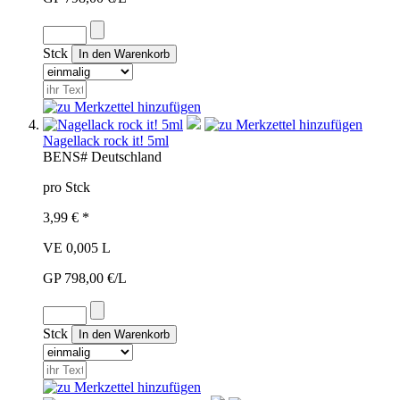
Stck
Nagellack rock it! 5ml
BEN
S#
Deutschland
pro Stck
3,99 € *
VE 0,005 L
GP 798,00 €/L
Stck