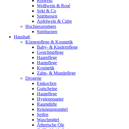
Rotwein
Weißwein & Rosé
Sekt & Co
Spirituosen
Apfelwein & Cidre
Hochprozentiges
Spirituosen
Haushalt
Körperpflege & Kosmetik
Baby- & Kinderpflege
Gesichtspflege
Haarpflege
Hautpflege
Kosmetik
Zahn- & Mundpflege
Drogerie
Einkochen
Gutscheine
Hautpflege
Hygienepapier
Raumdüfte
Reinigungsmittel
Seifen
Waschmittel
Ätherische Öle