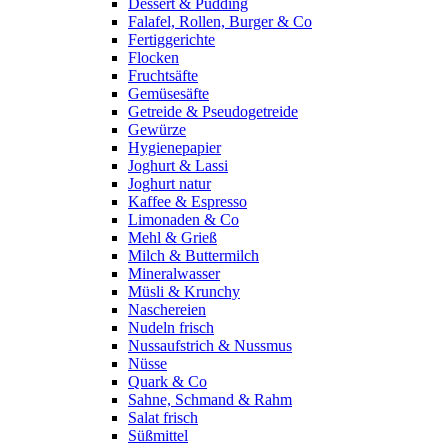
Dessert & Pudding
Falafel, Rollen, Burger & Co
Fertiggerichte
Flocken
Fruchtsäfte
Gemüsesäfte
Getreide & Pseudogetreide
Gewürze
Hygienepapier
Joghurt & Lassi
Joghurt natur
Kaffee & Espresso
Limonaden & Co
Mehl & Grieß
Milch & Buttermilch
Mineralwasser
Müsli & Krunchy
Naschereien
Nudeln frisch
Nussaufstrich & Nussmus
Nüsse
Quark & Co
Sahne, Schmand & Rahm
Salat frisch
Süßmittel