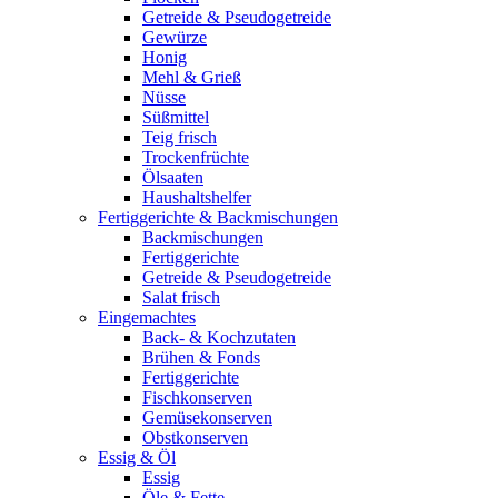
Getreide & Pseudogetreide
Gewürze
Honig
Mehl & Grieß
Nüsse
Süßmittel
Teig frisch
Trockenfrüchte
Ölsaaten
Haushaltshelfer
Fertiggerichte & Backmischungen
Backmischungen
Fertiggerichte
Getreide & Pseudogetreide
Salat frisch
Eingemachtes
Back- & Kochzutaten
Brühen & Fonds
Fertiggerichte
Fischkonserven
Gemüsekonserven
Obstkonserven
Essig & Öl
Essig
Öle & Fette