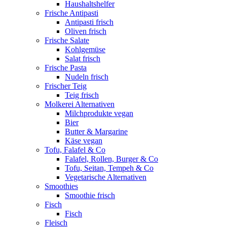
Haushaltshelfer
Frische Antipasti
Antipasti frisch
Oliven frisch
Frische Salate
Kohlgemüse
Salat frisch
Frische Pasta
Nudeln frisch
Frischer Teig
Teig frisch
Molkerei Alternativen
Milchprodukte vegan
Bier
Butter & Margarine
Käse vegan
Tofu, Falafel & Co
Falafel, Rollen, Burger & Co
Tofu, Seitan, Tempeh & Co
Vegetarische Alternativen
Smoothies
Smoothie frisch
Fisch
Fisch
Fleisch