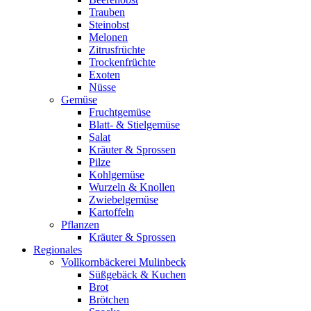
Trauben
Steinobst
Melonen
Zitrusfrüchte
Trockenfrüchte
Exoten
Nüsse
Gemüse
Fruchtgemüse
Blatt- & Stielgemüse
Salat
Kräuter & Sprossen
Pilze
Kohlgemüse
Wurzeln & Knollen
Zwiebelgemüse
Kartoffeln
Pflanzen
Kräuter & Sprossen
Regionales
Vollkornbäckerei Mulinbeck
Süßgebäck & Kuchen
Brot
Brötchen