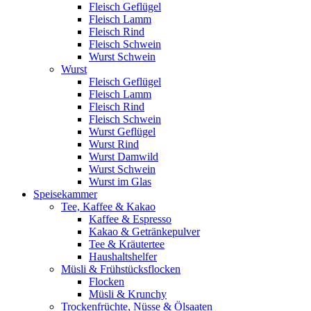
Fleisch Geflügel
Fleisch Lamm
Fleisch Rind
Fleisch Schwein
Wurst Schwein
Wurst
Fleisch Geflügel
Fleisch Lamm
Fleisch Rind
Fleisch Schwein
Wurst Geflügel
Wurst Rind
Wurst Damwild
Wurst Schwein
Wurst im Glas
Speisekammer
Tee, Kaffee & Kakao
Kaffee & Espresso
Kakao & Getränkepulver
Tee & Kräutertee
Haushaltshelfer
Müsli & Frühstücksflocken
Flocken
Müsli & Krunchy
Trockenfrüchte, Nüsse & Ölsaaten