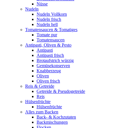
Nüsse
Nudeln
Nudeln Vollkorn
Nudeln frisch
Nudeln hell
Tomatensaucen & Tomatiges
Tomate pur
Tomatensaucen
Antipasti, Oliven & Pesto
Antipasti
Antipasti frisch
Brotaufstrich würzig
Gemüsekonserven
Knabberzeug
Oliven
Oliven frisch
Reis & Getreide
Getreide & Pseudogetreide
Reis
Hülsenfrüchte
Hülsenfrüchte
Alles zum Backen
Back- & Kochzutaten
Backmischungen
Flocken