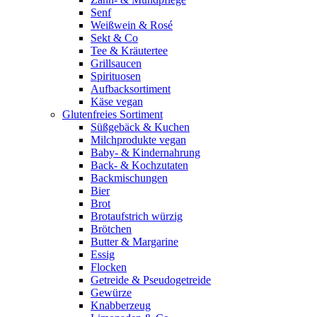
Senf
Weißwein & Rosé
Sekt & Co
Tee & Kräutertee
Grillsaucen
Spirituosen
Aufbacksortiment
Käse vegan
Glutenfreies Sortiment
Süßgebäck & Kuchen
Milchprodukte vegan
Baby- & Kindernahrung
Back- & Kochzutaten
Backmischungen
Bier
Brot
Brotaufstrich würzig
Brötchen
Butter & Margarine
Essig
Flocken
Getreide & Pseudogetreide
Gewürze
Knabberzeug