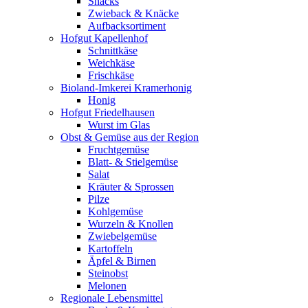
Snacks
Zwieback & Knäcke
Aufbacksortiment
Hofgut Kapellenhof
Schnittkäse
Weichkäse
Frischkäse
Bioland-Imkerei Kramerhonig
Honig
Hofgut Friedelhausen
Wurst im Glas
Obst & Gemüse aus der Region
Fruchtgemüse
Blatt- & Stielgemüse
Salat
Kräuter & Sprossen
Pilze
Kohlgemüse
Wurzeln & Knollen
Zwiebelgemüse
Kartoffeln
Äpfel & Birnen
Steinobst
Melonen
Regionale Lebensmittel