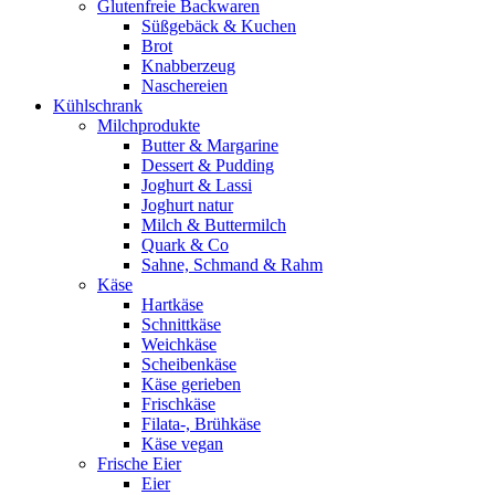
Glutenfreie Backwaren
Süßgebäck & Kuchen
Brot
Knabberzeug
Naschereien
Kühlschrank
Milchprodukte
Butter & Margarine
Dessert & Pudding
Joghurt & Lassi
Joghurt natur
Milch & Buttermilch
Quark & Co
Sahne, Schmand & Rahm
Käse
Hartkäse
Schnittkäse
Weichkäse
Scheibenkäse
Käse gerieben
Frischkäse
Filata-, Brühkäse
Käse vegan
Frische Eier
Eier