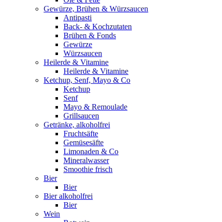
Gewürze, Brühen & Würzsaucen
Antipasti
Back- & Kochzutaten
Brühen & Fonds
Gewürze
Würzsaucen
Heilerde & Vitamine
Heilerde & Vitamine
Ketchup, Senf, Mayo & Co
Ketchup
Senf
Mayo & Remoulade
Grillsaucen
Getränke, alkoholfrei
Fruchtsäfte
Gemüsesäfte
Limonaden & Co
Mineralwasser
Smoothie frisch
Bier
Bier
Bier alkoholfrei
Bier
Wein