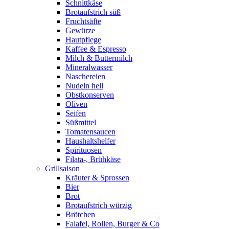
Schnittkäse
Brotaufstrich süß
Fruchtsäfte
Gewürze
Hautpflege
Kaffee & Espresso
Milch & Buttermilch
Mineralwasser
Naschereien
Nudeln hell
Obstkonserven
Oliven
Seifen
Süßmittel
Tomatensaucen
Haushaltshelfer
Spirituosen
Filata-, Brühkäse
Grillsaison
Kräuter & Sprossen
Bier
Brot
Brotaufstrich würzig
Brötchen
Falafel, Rollen, Burger & Co