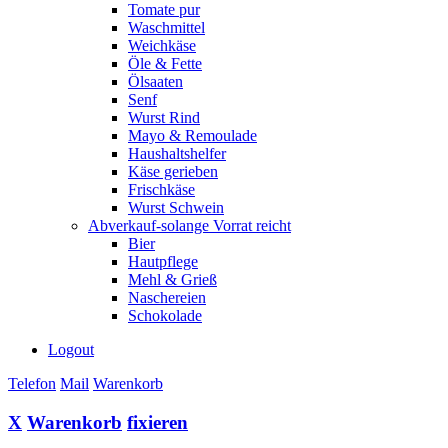
Tomate pur
Waschmittel
Weichkäse
Öle & Fette
Ölsaaten
Senf
Wurst Rind
Mayo & Remoulade
Haushaltshelfer
Käse gerieben
Frischkäse
Wurst Schwein
Abverkauf-solange Vorrat reicht
Bier
Hautpflege
Mehl & Grieß
Naschereien
Schokolade
Logout
Telefon
Mail
Warenkorb
X
Warenkorb
fixieren