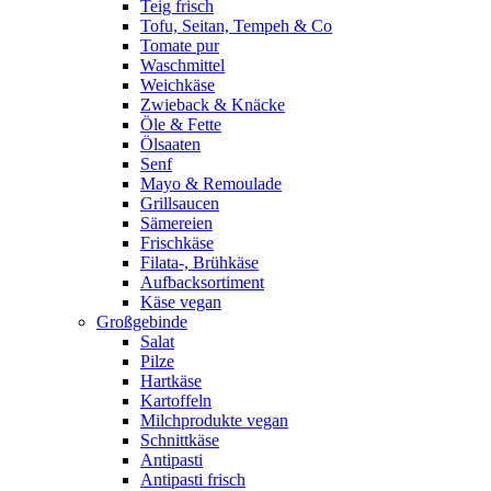
Teig frisch
Tofu, Seitan, Tempeh & Co
Tomate pur
Waschmittel
Weichkäse
Zwieback & Knäcke
Öle & Fette
Ölsaaten
Senf
Mayo & Remoulade
Grillsaucen
Sämereien
Frischkäse
Filata-, Brühkäse
Aufbacksortiment
Käse vegan
Großgebinde
Salat
Pilze
Hartkäse
Kartoffeln
Milchprodukte vegan
Schnittkäse
Antipasti
Antipasti frisch