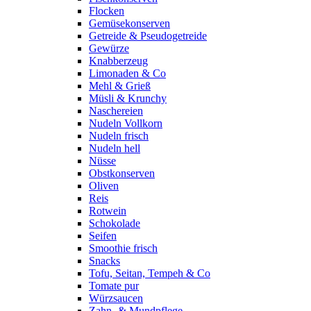
Flocken
Gemüsekonserven
Getreide & Pseudogetreide
Gewürze
Knabberzeug
Limonaden & Co
Mehl & Grieß
Müsli & Krunchy
Naschereien
Nudeln Vollkorn
Nudeln frisch
Nudeln hell
Nüsse
Obstkonserven
Oliven
Reis
Rotwein
Schokolade
Seifen
Smoothie frisch
Snacks
Tofu, Seitan, Tempeh & Co
Tomate pur
Würzsaucen
Zahn- & Mundpflege