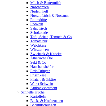
Milch & Buttermilch
Naschereien
Nudeln hell
Nussaufstrich & Nussmus
Raumdüfte
Rotwein
Salat frisch
Schokolade
Tofu, Seitan, Tempeh & Co
Tomate pur
Weichkäse
Würzsaucen
Zwieback & Knäcke
Ätherische Öle
Sekt & Co
Haushaltshelfer
Erde/Dünger
Frischkäse
Filata-, Brühkäse
Wurst Schwein
Aufbacksortiment
Schnelle Küche
Kartoffeln
Back- & Kochzutaten
Backmischungen