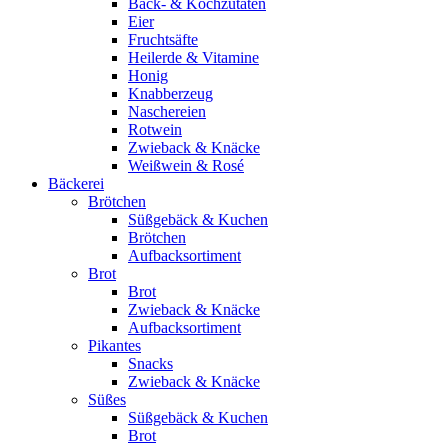
Back- & Kochzutaten
Eier
Fruchtsäfte
Heilerde & Vitamine
Honig
Knabberzeug
Naschereien
Rotwein
Zwieback & Knäcke
Weißwein & Rosé
Bäckerei
Brötchen
Süßgebäck & Kuchen
Brötchen
Aufbacksortiment
Brot
Brot
Zwieback & Knäcke
Aufbacksortiment
Pikantes
Snacks
Zwieback & Knäcke
Süßes
Süßgebäck & Kuchen
Brot