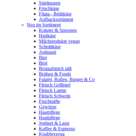
Spirituosen
Frischkäse
Filata-, Brühkäse
Aufbacksortiment
Neu im Sortiment
Kräuter & Sprossen
Hartkäse
Milchprodukte vegan
Schnittkäse
Antipasti
Bier
Brot
Brotaufstrich süß
Brühen & Fonds
Falafel, Rollen, Burger & Co
Fleisch Geflügel
Fleisch Lamm
Fleisch Schwein
Fruchtsäfte
Gewürze
Haarpflege
Hautpflege
Joghurt & Lassi
Kaffee & Espresso
Knabberzeug