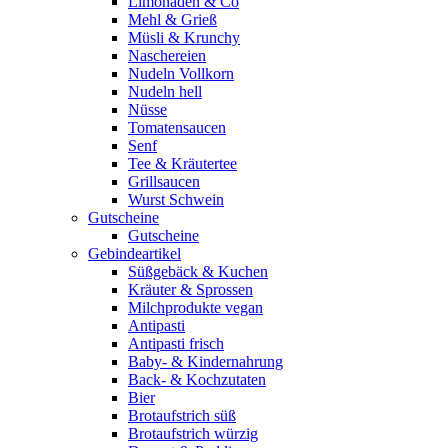
Limonaden & Co
Mehl & Grieß
Müsli & Krunchy
Naschereien
Nudeln Vollkorn
Nudeln hell
Nüsse
Tomatensaucen
Senf
Tee & Kräutertee
Grillsaucen
Wurst Schwein
Gutscheine
Gutscheine
Gebindeartikel
Süßgebäck & Kuchen
Kräuter & Sprossen
Milchprodukte vegan
Antipasti
Antipasti frisch
Baby- & Kindernahrung
Back- & Kochzutaten
Bier
Brotaufstrich süß
Brotaufstrich würzig