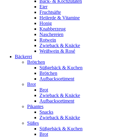
Back- & Kochzutaten
Eier
Fruchtsäfte
Heilerde & Vitamine
Honig
Knabberzeug
Naschereien
Rotwein
Zwieback & Knäcke
Weißwein & Rosé
Bäckerei
Brötchen
Süßgebäck & Kuchen
Brötchen
Aufbacksortiment
Brot
Brot
Zwieback & Knäcke
Aufbacksortiment
Pikantes
Snacks
Zwieback & Knäcke
Süßes
Süßgebäck & Kuchen
Brot