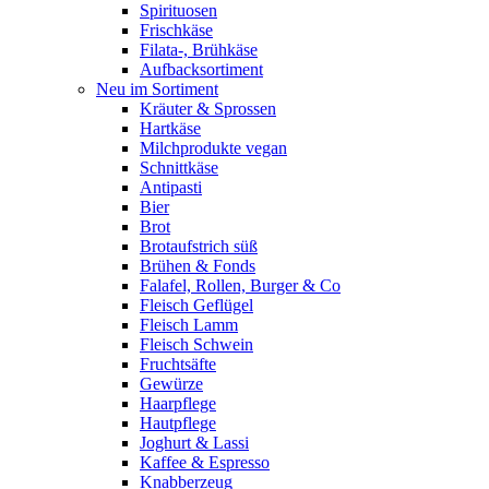
Spirituosen
Frischkäse
Filata-, Brühkäse
Aufbacksortiment
Neu im Sortiment
Kräuter & Sprossen
Hartkäse
Milchprodukte vegan
Schnittkäse
Antipasti
Bier
Brot
Brotaufstrich süß
Brühen & Fonds
Falafel, Rollen, Burger & Co
Fleisch Geflügel
Fleisch Lamm
Fleisch Schwein
Fruchtsäfte
Gewürze
Haarpflege
Hautpflege
Joghurt & Lassi
Kaffee & Espresso
Knabberzeug