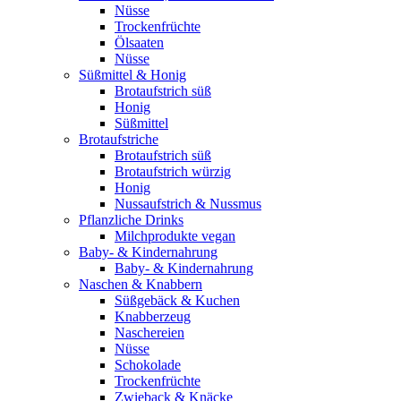
Nüsse
Trockenfrüchte
Ölsaaten
Nüsse
Süßmittel & Honig
Brotaufstrich süß
Honig
Süßmittel
Brotaufstriche
Brotaufstrich süß
Brotaufstrich würzig
Honig
Nussaufstrich & Nussmus
Pflanzliche Drinks
Milchprodukte vegan
Baby- & Kindernahrung
Baby- & Kindernahrung
Naschen & Knabbern
Süßgebäck & Kuchen
Knabberzeug
Naschereien
Nüsse
Schokolade
Trockenfrüchte
Zwieback & Knäcke