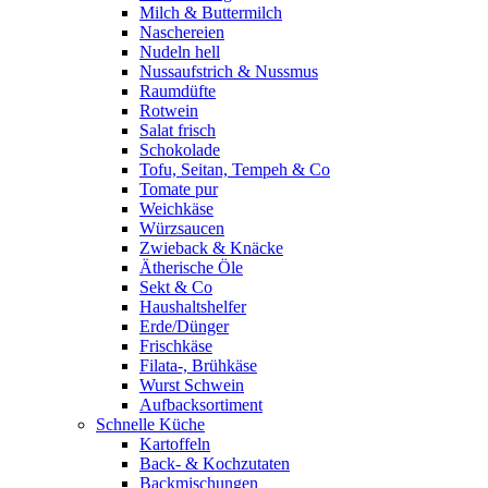
Milch & Buttermilch
Naschereien
Nudeln hell
Nussaufstrich & Nussmus
Raumdüfte
Rotwein
Salat frisch
Schokolade
Tofu, Seitan, Tempeh & Co
Tomate pur
Weichkäse
Würzsaucen
Zwieback & Knäcke
Ätherische Öle
Sekt & Co
Haushaltshelfer
Erde/Dünger
Frischkäse
Filata-, Brühkäse
Wurst Schwein
Aufbacksortiment
Schnelle Küche
Kartoffeln
Back- & Kochzutaten
Backmischungen