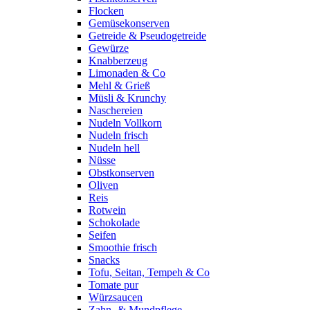
Flocken
Gemüsekonserven
Getreide & Pseudogetreide
Gewürze
Knabberzeug
Limonaden & Co
Mehl & Grieß
Müsli & Krunchy
Naschereien
Nudeln Vollkorn
Nudeln frisch
Nudeln hell
Nüsse
Obstkonserven
Oliven
Reis
Rotwein
Schokolade
Seifen
Smoothie frisch
Snacks
Tofu, Seitan, Tempeh & Co
Tomate pur
Würzsaucen
Zahn- & Mundpflege