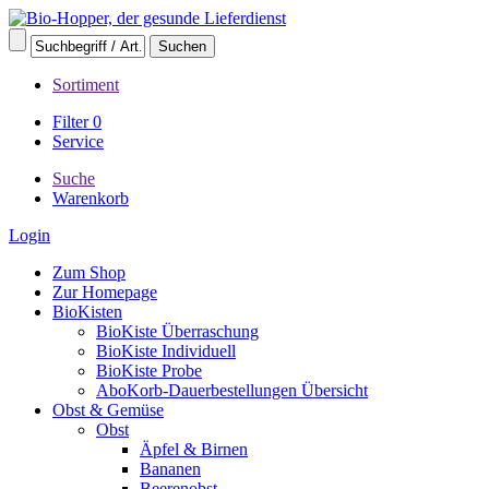
Sortiment
Filter
0
Service
Suche
Warenkorb
Login
Zum Shop
Zur Homepage
BioKisten
BioKiste Überraschung
BioKiste Individuell
BioKiste Probe
AboKorb-Dauerbestellungen Übersicht
Obst & Gemüse
Obst
Äpfel & Birnen
Bananen
Beerenobst