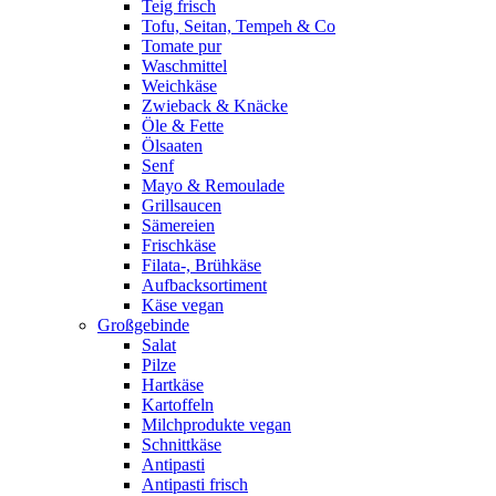
Teig frisch
Tofu, Seitan, Tempeh & Co
Tomate pur
Waschmittel
Weichkäse
Zwieback & Knäcke
Öle & Fette
Ölsaaten
Senf
Mayo & Remoulade
Grillsaucen
Sämereien
Frischkäse
Filata-, Brühkäse
Aufbacksortiment
Käse vegan
Großgebinde
Salat
Pilze
Hartkäse
Kartoffeln
Milchprodukte vegan
Schnittkäse
Antipasti
Antipasti frisch