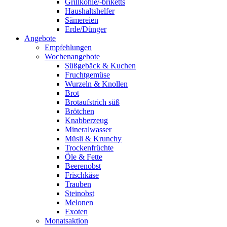
Grillkohle/-briketts
Haushaltshelfer
Sämereien
Erde/Dünger
Angebote
Empfehlungen
Wochenangebote
Süßgebäck & Kuchen
Fruchtgemüse
Wurzeln & Knollen
Brot
Brotaufstrich süß
Brötchen
Knabberzeug
Mineralwasser
Müsli & Krunchy
Trockenfrüchte
Öle & Fette
Beerenobst
Frischkäse
Trauben
Steinobst
Melonen
Exoten
Monatsaktion