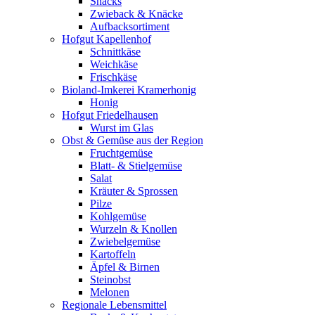
Snacks
Zwieback & Knäcke
Aufbacksortiment
Hofgut Kapellenhof
Schnittkäse
Weichkäse
Frischkäse
Bioland-Imkerei Kramerhonig
Honig
Hofgut Friedelhausen
Wurst im Glas
Obst & Gemüse aus der Region
Fruchtgemüse
Blatt- & Stielgemüse
Salat
Kräuter & Sprossen
Pilze
Kohlgemüse
Wurzeln & Knollen
Zwiebelgemüse
Kartoffeln
Äpfel & Birnen
Steinobst
Melonen
Regionale Lebensmittel