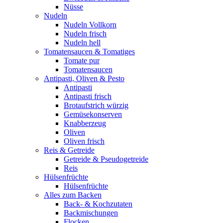
Nüsse
Nudeln
Nudeln Vollkorn
Nudeln frisch
Nudeln hell
Tomatensaucen & Tomatiges
Tomate pur
Tomatensaucen
Antipasti, Oliven & Pesto
Antipasti
Antipasti frisch
Brotaufstrich würzig
Gemüsekonserven
Knabberzeug
Oliven
Oliven frisch
Reis & Getreide
Getreide & Pseudogetreide
Reis
Hülsenfrüchte
Hülsenfrüchte
Alles zum Backen
Back- & Kochzutaten
Backmischungen
Flocken