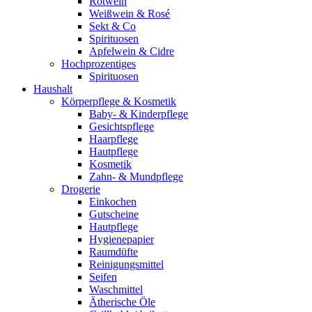
Rotwein
Weißwein & Rosé
Sekt & Co
Spirituosen
Apfelwein & Cidre
Hochprozentiges
Spirituosen
Haushalt
Körperpflege & Kosmetik
Baby- & Kinderpflege
Gesichtspflege
Haarpflege
Hautpflege
Kosmetik
Zahn- & Mundpflege
Drogerie
Einkochen
Gutscheine
Hautpflege
Hygienepapier
Raumdüfte
Reinigungsmittel
Seifen
Waschmittel
Ätherische Öle