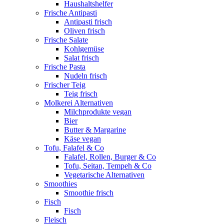
Haushaltshelfer
Frische Antipasti
Antipasti frisch
Oliven frisch
Frische Salate
Kohlgemüse
Salat frisch
Frische Pasta
Nudeln frisch
Frischer Teig
Teig frisch
Molkerei Alternativen
Milchprodukte vegan
Bier
Butter & Margarine
Käse vegan
Tofu, Falafel & Co
Falafel, Rollen, Burger & Co
Tofu, Seitan, Tempeh & Co
Vegetarische Alternativen
Smoothies
Smoothie frisch
Fisch
Fisch
Fleisch