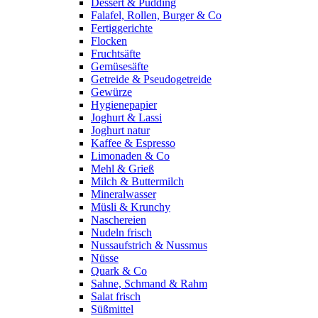
Dessert & Pudding
Falafel, Rollen, Burger & Co
Fertiggerichte
Flocken
Fruchtsäfte
Gemüsesäfte
Getreide & Pseudogetreide
Gewürze
Hygienepapier
Joghurt & Lassi
Joghurt natur
Kaffee & Espresso
Limonaden & Co
Mehl & Grieß
Milch & Buttermilch
Mineralwasser
Müsli & Krunchy
Naschereien
Nudeln frisch
Nussaufstrich & Nussmus
Nüsse
Quark & Co
Sahne, Schmand & Rahm
Salat frisch
Süßmittel