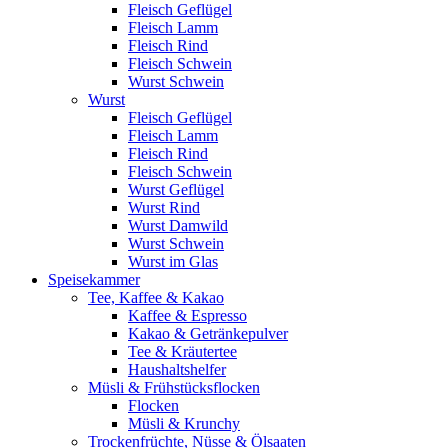
Fleisch Geflügel
Fleisch Lamm
Fleisch Rind
Fleisch Schwein
Wurst Schwein
Wurst
Fleisch Geflügel
Fleisch Lamm
Fleisch Rind
Fleisch Schwein
Wurst Geflügel
Wurst Rind
Wurst Damwild
Wurst Schwein
Wurst im Glas
Speisekammer
Tee, Kaffee & Kakao
Kaffee & Espresso
Kakao & Getränkepulver
Tee & Kräutertee
Haushaltshelfer
Müsli & Frühstücksflocken
Flocken
Müsli & Krunchy
Trockenfrüchte, Nüsse & Ölsaaten