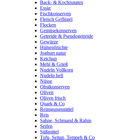
Back- & Kochzutaten
Essig
Fischkonserven
Fleisch Geflügel
Flocken
Gemüsekonserven
Getreide & Pseudogetreide
Gewürze
Hülsenfrüchte
Joghurt natur
Ketchup
Mehl & Grieß
Nudeln Vollkorn
Nudeln hell
Nüsse
Obstkonserven
Oliven
Oliven frisch
Quark & Co
Reinigungsmittel
Reis
Sahne, Schmand & Rahm
Seifen
Süßmittel
Tofu, Seitan, Tempeh & Co