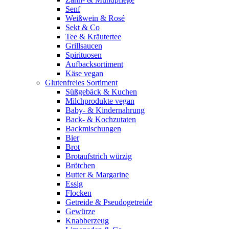
Senf
Weißwein & Rosé
Sekt & Co
Tee & Kräutertee
Grillsaucen
Spirituosen
Aufbacksortiment
Käse vegan
Glutenfreies Sortiment
Süßgebäck & Kuchen
Milchprodukte vegan
Baby- & Kindernahrung
Back- & Kochzutaten
Backmischungen
Bier
Brot
Brotaufstrich würzig
Brötchen
Butter & Margarine
Essig
Flocken
Getreide & Pseudogetreide
Gewürze
Knabberzeug