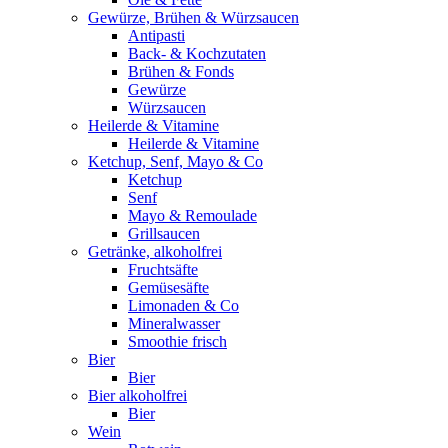
Gewürze, Brühen & Würzsaucen
Antipasti
Back- & Kochzutaten
Brühen & Fonds
Gewürze
Würzsaucen
Heilerde & Vitamine
Heilerde & Vitamine
Ketchup, Senf, Mayo & Co
Ketchup
Senf
Mayo & Remoulade
Grillsaucen
Getränke, alkoholfrei
Fruchtsäfte
Gemüsesäfte
Limonaden & Co
Mineralwasser
Smoothie frisch
Bier
Bier
Bier alkoholfrei
Bier
Wein