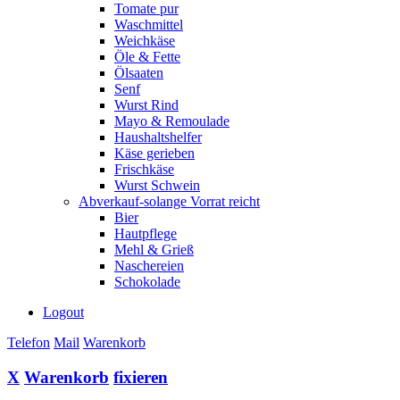
Tomate pur
Waschmittel
Weichkäse
Öle & Fette
Ölsaaten
Senf
Wurst Rind
Mayo & Remoulade
Haushaltshelfer
Käse gerieben
Frischkäse
Wurst Schwein
Abverkauf-solange Vorrat reicht
Bier
Hautpflege
Mehl & Grieß
Naschereien
Schokolade
Logout
Telefon
Mail
Warenkorb
X
Warenkorb
fixieren