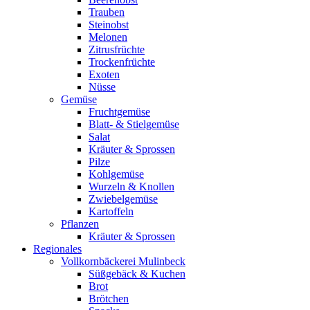
Trauben
Steinobst
Melonen
Zitrusfrüchte
Trockenfrüchte
Exoten
Nüsse
Gemüse
Fruchtgemüse
Blatt- & Stielgemüse
Salat
Kräuter & Sprossen
Pilze
Kohlgemüse
Wurzeln & Knollen
Zwiebelgemüse
Kartoffeln
Pflanzen
Kräuter & Sprossen
Regionales
Vollkornbäckerei Mulinbeck
Süßgebäck & Kuchen
Brot
Brötchen