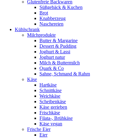
Glutenfreie Backwaren
Süßgebäck & Kuchen
Brot
Knabberzeug
Naschereien
Kühlschrank
Milchprodukte
Butter & Margarine
Dessert & Pudding
Joghurt & Lassi
Joghurt natur
Milch & Buttermilch
Quark & Co
Sahne, Schmand & Rahm
Käse
Hartkäse
Schnittkäse
Weichkäse
Scheibenkäse
Käse gerieben
Frischkäse
Filata-, Brühkäse
Käse vegan
Frische Eier
Eier