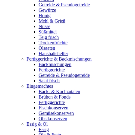
Getreide & Pseudogetreide
Gewürze
Honig
Mehl & Grieß
Nüsse
Süßmittel
Teig frisch
Trockenfrüchte
Ölsaaten
Haushaltshelfer
Fertiggerichte & Backmischungen
Backmischungen
Fertiggerichte
Getreide & Pseudogetreide
Salat frisch
Eingemachtes
Back- & Kochzutaten
Brühen & Fonds
Fertiggerichte
Fischkonserven
Gemüsekonserven
Obstkonserven
Essig & Öl
Essig
Öle & Fette