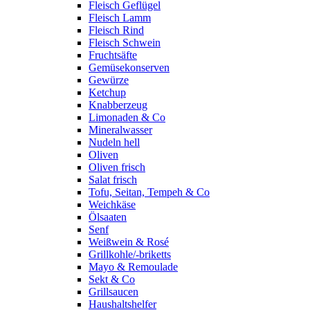
Fleisch Geflügel
Fleisch Lamm
Fleisch Rind
Fleisch Schwein
Fruchtsäfte
Gemüsekonserven
Gewürze
Ketchup
Knabberzeug
Limonaden & Co
Mineralwasser
Nudeln hell
Oliven
Oliven frisch
Salat frisch
Tofu, Seitan, Tempeh & Co
Weichkäse
Ölsaaten
Senf
Weißwein & Rosé
Grillkohle/-briketts
Mayo & Remoulade
Sekt & Co
Grillsaucen
Haushaltshelfer