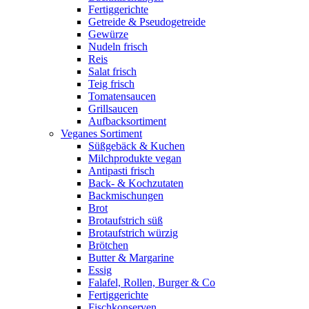
Fertiggerichte
Getreide & Pseudogetreide
Gewürze
Nudeln frisch
Reis
Salat frisch
Teig frisch
Tomatensaucen
Grillsaucen
Aufbacksortiment
Veganes Sortiment
Süßgebäck & Kuchen
Milchprodukte vegan
Antipasti frisch
Back- & Kochzutaten
Backmischungen
Brot
Brotaufstrich süß
Brotaufstrich würzig
Brötchen
Butter & Margarine
Essig
Falafel, Rollen, Burger & Co
Fertiggerichte
Fischkonserven