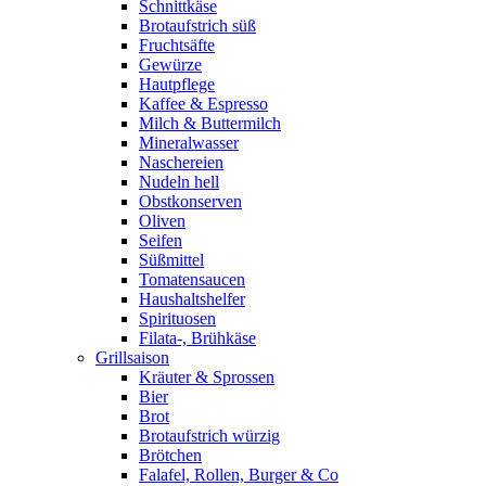
Schnittkäse
Brotaufstrich süß
Fruchtsäfte
Gewürze
Hautpflege
Kaffee & Espresso
Milch & Buttermilch
Mineralwasser
Naschereien
Nudeln hell
Obstkonserven
Oliven
Seifen
Süßmittel
Tomatensaucen
Haushaltshelfer
Spirituosen
Filata-, Brühkäse
Grillsaison
Kräuter & Sprossen
Bier
Brot
Brotaufstrich würzig
Brötchen
Falafel, Rollen, Burger & Co