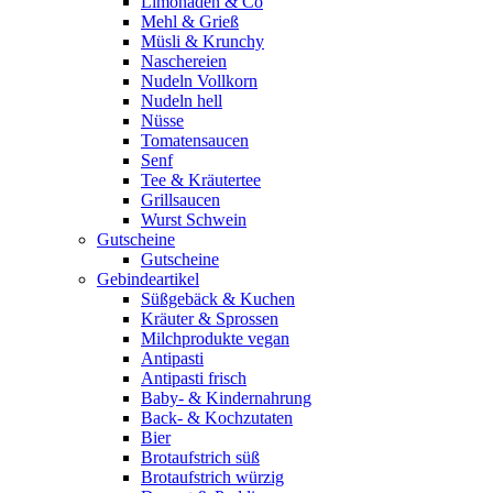
Limonaden & Co
Mehl & Grieß
Müsli & Krunchy
Naschereien
Nudeln Vollkorn
Nudeln hell
Nüsse
Tomatensaucen
Senf
Tee & Kräutertee
Grillsaucen
Wurst Schwein
Gutscheine
Gutscheine
Gebindeartikel
Süßgebäck & Kuchen
Kräuter & Sprossen
Milchprodukte vegan
Antipasti
Antipasti frisch
Baby- & Kindernahrung
Back- & Kochzutaten
Bier
Brotaufstrich süß
Brotaufstrich würzig