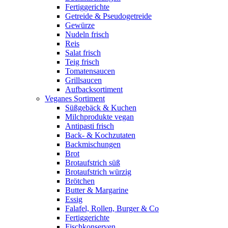
Fertiggerichte
Getreide & Pseudogetreide
Gewürze
Nudeln frisch
Reis
Salat frisch
Teig frisch
Tomatensaucen
Grillsaucen
Aufbacksortiment
Veganes Sortiment
Süßgebäck & Kuchen
Milchprodukte vegan
Antipasti frisch
Back- & Kochzutaten
Backmischungen
Brot
Brotaufstrich süß
Brotaufstrich würzig
Brötchen
Butter & Margarine
Essig
Falafel, Rollen, Burger & Co
Fertiggerichte
Fischkonserven