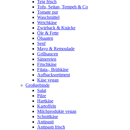
Teig frisch
Tofu, Seitan, Tempeh & Co
Tomate pur
Waschmittel
Weichkäse
Zwieback & Knäcke
Öle & Fette
Ölsaaten
Senf
Mayo & Remoulade
Grillsaucen
Sämereien
Frischkäse
Filata-, Brühkäse
Aufbacksortiment
Käse vegan
Großgebinde
Salat
Pilze
Hartkäse
Kartoffeln
Milchprodukte vegan
Schnittkäse
Antipasti
Antipasti frisch