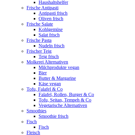
Haushaltshelfer
Frische Antipasti
Antipasti frisch
Oliven frisch
Frische Salate
Kohlgemüse
Salat frisch
Frische Pasta
Nudeln frisch
Frischer Teig
Teig frisch
Molkerei Alternativen
Milchprodukte vegan
Bier
Butter & Margarine
Käse vegan
Tofu, Falafel & Co
Falafel, Rollen, Burger & Co
Tofu, Seitan, Tempeh & Co
Vegetarische Alternativen
Smoothies
Smoothie frisch
Fisch
Fisch
Fleisch