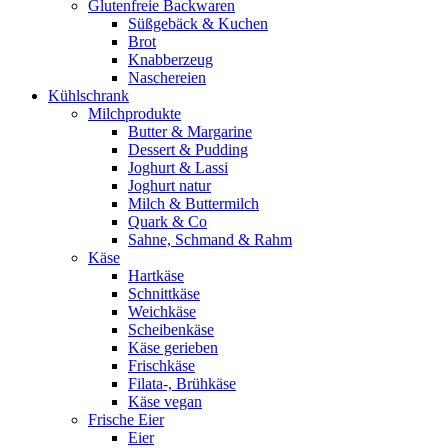
Glutenfreie Backwaren
Süßgebäck & Kuchen
Brot
Knabberzeug
Naschereien
Kühlschrank
Milchprodukte
Butter & Margarine
Dessert & Pudding
Joghurt & Lassi
Joghurt natur
Milch & Buttermilch
Quark & Co
Sahne, Schmand & Rahm
Käse
Hartkäse
Schnittkäse
Weichkäse
Scheibenkäse
Käse gerieben
Frischkäse
Filata-, Brühkäse
Käse vegan
Frische Eier
Eier