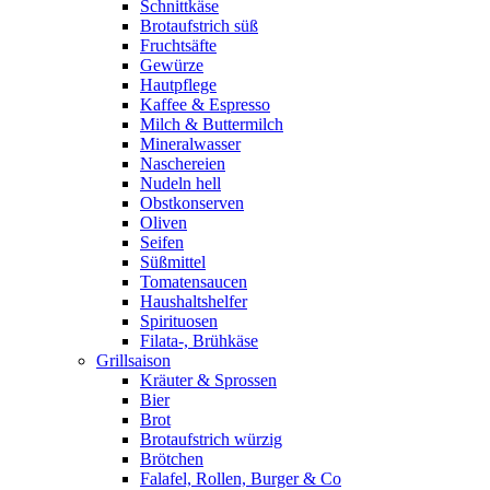
Schnittkäse
Brotaufstrich süß
Fruchtsäfte
Gewürze
Hautpflege
Kaffee & Espresso
Milch & Buttermilch
Mineralwasser
Naschereien
Nudeln hell
Obstkonserven
Oliven
Seifen
Süßmittel
Tomatensaucen
Haushaltshelfer
Spirituosen
Filata-, Brühkäse
Grillsaison
Kräuter & Sprossen
Bier
Brot
Brotaufstrich würzig
Brötchen
Falafel, Rollen, Burger & Co