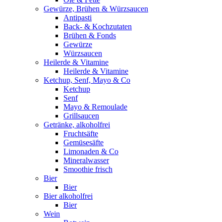
Gewürze, Brühen & Würzsaucen
Antipasti
Back- & Kochzutaten
Brühen & Fonds
Gewürze
Würzsaucen
Heilerde & Vitamine
Heilerde & Vitamine
Ketchup, Senf, Mayo & Co
Ketchup
Senf
Mayo & Remoulade
Grillsaucen
Getränke, alkoholfrei
Fruchtsäfte
Gemüsesäfte
Limonaden & Co
Mineralwasser
Smoothie frisch
Bier
Bier
Bier alkoholfrei
Bier
Wein