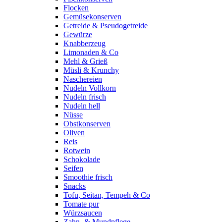
Flocken
Gemüsekonserven
Getreide & Pseudogetreide
Gewürze
Knabberzeug
Limonaden & Co
Mehl & Grieß
Müsli & Krunchy
Naschereien
Nudeln Vollkorn
Nudeln frisch
Nudeln hell
Nüsse
Obstkonserven
Oliven
Reis
Rotwein
Schokolade
Seifen
Smoothie frisch
Snacks
Tofu, Seitan, Tempeh & Co
Tomate pur
Würzsaucen
Zahn- & Mundpflege