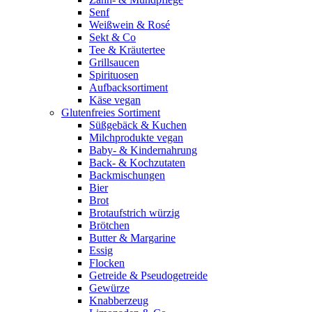
Senf
Weißwein & Rosé
Sekt & Co
Tee & Kräutertee
Grillsaucen
Spirituosen
Aufbacksortiment
Käse vegan
Glutenfreies Sortiment
Süßgebäck & Kuchen
Milchprodukte vegan
Baby- & Kindernahrung
Back- & Kochzutaten
Backmischungen
Bier
Brot
Brotaufstrich würzig
Brötchen
Butter & Margarine
Essig
Flocken
Getreide & Pseudogetreide
Gewürze
Knabberzeug