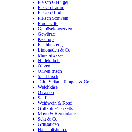
Fleisch Geflügel
Fleisch Lamm
Fleisch Rind
Fleisch Schwein
Fruchtsäfte
Gemüsekonserven
Gewürze
Ketchup
Knabberzeug
Limonaden & Co
Mineralwasser
Nudeln hell
Oliven
Oliven frisch
Salat frisch
Tofu, Seitan, Tempeh & Co
Weichkäse
Ölsaaten
Senf
Weißwein & Rosé
Grillkohle/-briketts
Mayo & Remoulade
Sekt & Co
Grillsaucen
Haushaltshelfer