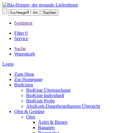
Sortiment
Filter
0
Service
Suche
Warenkorb
Login
Zum Shop
Zur Homepage
BioKisten
BioKiste Überraschung
BioKiste Individuell
BioKiste Probe
AboKorb-Dauerbestellungen Übersicht
Obst & Gemüse
Obst
Äpfel & Birnen
Bananen
Beerenobst