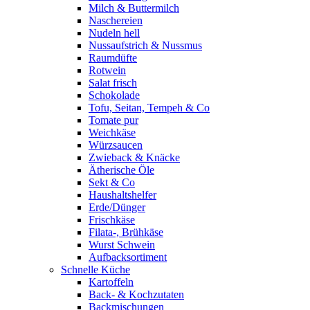
Milch & Buttermilch
Naschereien
Nudeln hell
Nussaufstrich & Nussmus
Raumdüfte
Rotwein
Salat frisch
Schokolade
Tofu, Seitan, Tempeh & Co
Tomate pur
Weichkäse
Würzsaucen
Zwieback & Knäcke
Ätherische Öle
Sekt & Co
Haushaltshelfer
Erde/Dünger
Frischkäse
Filata-, Brühkäse
Wurst Schwein
Aufbacksortiment
Schnelle Küche
Kartoffeln
Back- & Kochzutaten
Backmischungen