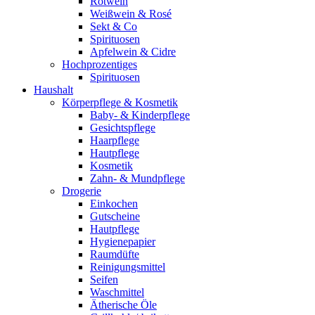
Rotwein
Weißwein & Rosé
Sekt & Co
Spirituosen
Apfelwein & Cidre
Hochprozentiges
Spirituosen
Haushalt
Körperpflege & Kosmetik
Baby- & Kinderpflege
Gesichtspflege
Haarpflege
Hautpflege
Kosmetik
Zahn- & Mundpflege
Drogerie
Einkochen
Gutscheine
Hautpflege
Hygienepapier
Raumdüfte
Reinigungsmittel
Seifen
Waschmittel
Ätherische Öle