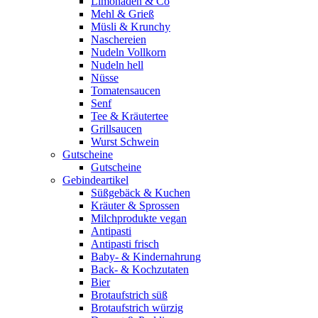
Limonaden & Co
Mehl & Grieß
Müsli & Krunchy
Naschereien
Nudeln Vollkorn
Nudeln hell
Nüsse
Tomatensaucen
Senf
Tee & Kräutertee
Grillsaucen
Wurst Schwein
Gutscheine
Gutscheine
Gebindeartikel
Süßgebäck & Kuchen
Kräuter & Sprossen
Milchprodukte vegan
Antipasti
Antipasti frisch
Baby- & Kindernahrung
Back- & Kochzutaten
Bier
Brotaufstrich süß
Brotaufstrich würzig