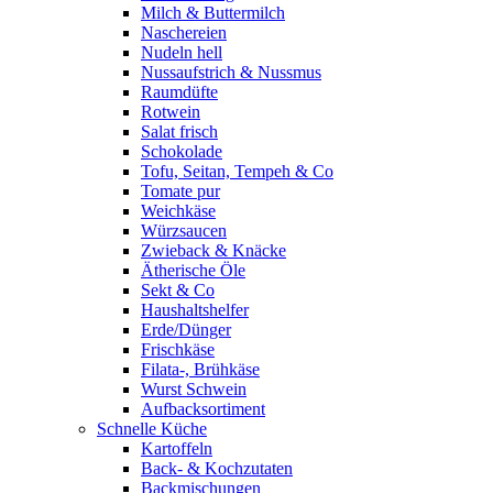
Milch & Buttermilch
Naschereien
Nudeln hell
Nussaufstrich & Nussmus
Raumdüfte
Rotwein
Salat frisch
Schokolade
Tofu, Seitan, Tempeh & Co
Tomate pur
Weichkäse
Würzsaucen
Zwieback & Knäcke
Ätherische Öle
Sekt & Co
Haushaltshelfer
Erde/Dünger
Frischkäse
Filata-, Brühkäse
Wurst Schwein
Aufbacksortiment
Schnelle Küche
Kartoffeln
Back- & Kochzutaten
Backmischungen