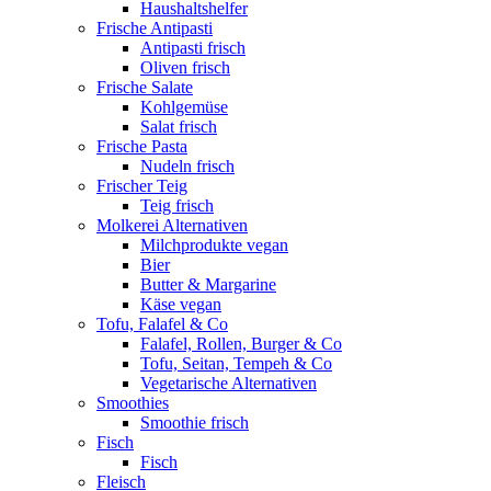
Haushaltshelfer
Frische Antipasti
Antipasti frisch
Oliven frisch
Frische Salate
Kohlgemüse
Salat frisch
Frische Pasta
Nudeln frisch
Frischer Teig
Teig frisch
Molkerei Alternativen
Milchprodukte vegan
Bier
Butter & Margarine
Käse vegan
Tofu, Falafel & Co
Falafel, Rollen, Burger & Co
Tofu, Seitan, Tempeh & Co
Vegetarische Alternativen
Smoothies
Smoothie frisch
Fisch
Fisch
Fleisch