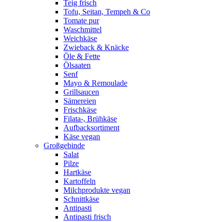
Teig frisch
Tofu, Seitan, Tempeh & Co
Tomate pur
Waschmittel
Weichkäse
Zwieback & Knäcke
Öle & Fette
Ölsaaten
Senf
Mayo & Remoulade
Grillsaucen
Sämereien
Frischkäse
Filata-, Brühkäse
Aufbacksortiment
Käse vegan
Großgebinde
Salat
Pilze
Hartkäse
Kartoffeln
Milchprodukte vegan
Schnittkäse
Antipasti
Antipasti frisch