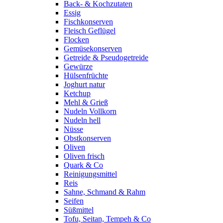
Back- & Kochzutaten
Essig
Fischkonserven
Fleisch Geflügel
Flocken
Gemüsekonserven
Getreide & Pseudogetreide
Gewürze
Hülsenfrüchte
Joghurt natur
Ketchup
Mehl & Grieß
Nudeln Vollkorn
Nudeln hell
Nüsse
Obstkonserven
Oliven
Oliven frisch
Quark & Co
Reinigungsmittel
Reis
Sahne, Schmand & Rahm
Seifen
Süßmittel
Tofu, Seitan, Tempeh & Co