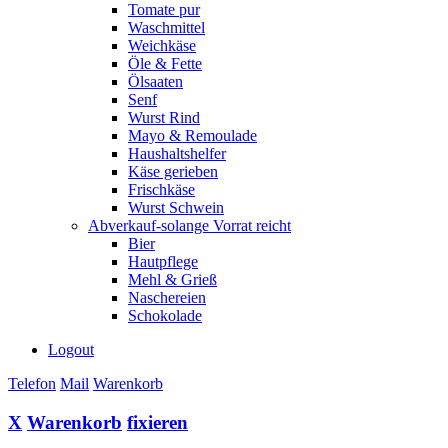
Tomate pur
Waschmittel
Weichkäse
Öle & Fette
Ölsaaten
Senf
Wurst Rind
Mayo & Remoulade
Haushaltshelfer
Käse gerieben
Frischkäse
Wurst Schwein
Abverkauf-solange Vorrat reicht
Bier
Hautpflege
Mehl & Grieß
Naschereien
Schokolade
Logout
Telefon
Mail
Warenkorb
X
Warenkorb
fixieren