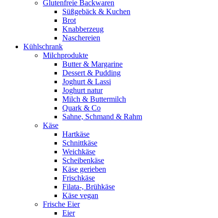
Glutenfreie Backwaren
Süßgebäck & Kuchen
Brot
Knabberzeug
Naschereien
Kühlschrank
Milchprodukte
Butter & Margarine
Dessert & Pudding
Joghurt & Lassi
Joghurt natur
Milch & Buttermilch
Quark & Co
Sahne, Schmand & Rahm
Käse
Hartkäse
Schnittkäse
Weichkäse
Scheibenkäse
Käse gerieben
Frischkäse
Filata-, Brühkäse
Käse vegan
Frische Eier
Eier