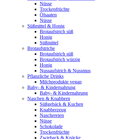
Nüsse
Trockenfrüchte
Ölsaaten
Nüsse
Süßmittel & Honig
Brotaufstrich süß
Honig
Süßmittel
Brotaufstriche
Brotaufstrich süß
Brotaufstrich würzig
Honig
Nussaufstrich & Nussmus
Pflanzliche Drinks
Milchprodukte vegan
Baby- & Kindernahrung
Baby- & Kindernahrung
Naschen & Knabbern
Süßgebäck & Kuchen
Knabberzeug
Naschereien
Nüsse
Schokolade
Trockenfrüchte
Zwieback & Knäcke