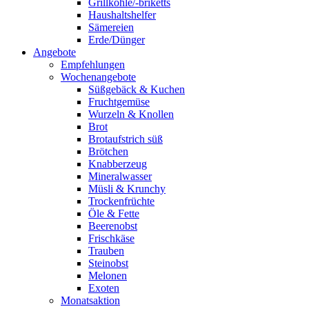
Grillkohle/-briketts
Haushaltshelfer
Sämereien
Erde/Dünger
Angebote
Empfehlungen
Wochenangebote
Süßgebäck & Kuchen
Fruchtgemüse
Wurzeln & Knollen
Brot
Brotaufstrich süß
Brötchen
Knabberzeug
Mineralwasser
Müsli & Krunchy
Trockenfrüchte
Öle & Fette
Beerenobst
Frischkäse
Trauben
Steinobst
Melonen
Exoten
Monatsaktion