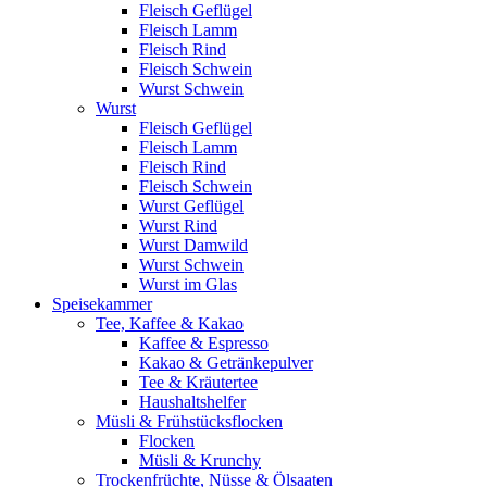
Fleisch Geflügel
Fleisch Lamm
Fleisch Rind
Fleisch Schwein
Wurst Schwein
Wurst
Fleisch Geflügel
Fleisch Lamm
Fleisch Rind
Fleisch Schwein
Wurst Geflügel
Wurst Rind
Wurst Damwild
Wurst Schwein
Wurst im Glas
Speisekammer
Tee, Kaffee & Kakao
Kaffee & Espresso
Kakao & Getränkepulver
Tee & Kräutertee
Haushaltshelfer
Müsli & Frühstücksflocken
Flocken
Müsli & Krunchy
Trockenfrüchte, Nüsse & Ölsaaten