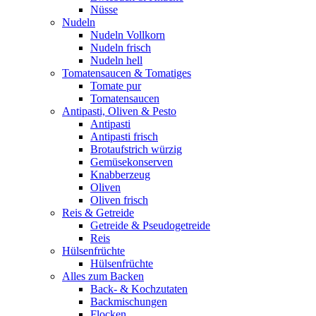
Nüsse
Nudeln
Nudeln Vollkorn
Nudeln frisch
Nudeln hell
Tomatensaucen & Tomatiges
Tomate pur
Tomatensaucen
Antipasti, Oliven & Pesto
Antipasti
Antipasti frisch
Brotaufstrich würzig
Gemüsekonserven
Knabberzeug
Oliven
Oliven frisch
Reis & Getreide
Getreide & Pseudogetreide
Reis
Hülsenfrüchte
Hülsenfrüchte
Alles zum Backen
Back- & Kochzutaten
Backmischungen
Flocken