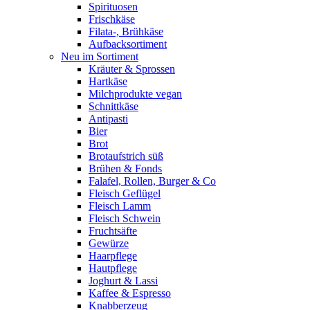
Spirituosen
Frischkäse
Filata-, Brühkäse
Aufbacksortiment
Neu im Sortiment
Kräuter & Sprossen
Hartkäse
Milchprodukte vegan
Schnittkäse
Antipasti
Bier
Brot
Brotaufstrich süß
Brühen & Fonds
Falafel, Rollen, Burger & Co
Fleisch Geflügel
Fleisch Lamm
Fleisch Schwein
Fruchtsäfte
Gewürze
Haarpflege
Hautpflege
Joghurt & Lassi
Kaffee & Espresso
Knabberzeug