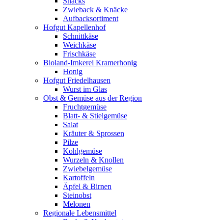
Snacks
Zwieback & Knäcke
Aufbacksortiment
Hofgut Kapellenhof
Schnittkäse
Weichkäse
Frischkäse
Bioland-Imkerei Kramerhonig
Honig
Hofgut Friedelhausen
Wurst im Glas
Obst & Gemüse aus der Region
Fruchtgemüse
Blatt- & Stielgemüse
Salat
Kräuter & Sprossen
Pilze
Kohlgemüse
Wurzeln & Knollen
Zwiebelgemüse
Kartoffeln
Äpfel & Birnen
Steinobst
Melonen
Regionale Lebensmittel