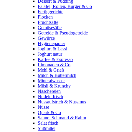
Dessert & Pudding
Falafel, Rollen, Burger & Co
Fertiggerichte
Flocken
Fruchtsäfte
Gemüsesäfte
Getreide & Pseudogetreide
Gewürze
Hygienepapier
Joghurt & Lassi
Joghurt natur
Kaffee & Espresso
Limonaden & Co
Mehl & Grieß
Milch & Buttermilch
Mineralwasser
Müsli & Krunchy
Naschereien
Nudeln frisch
Nussaufstrich & Nussmus
Nüsse
Quark & Co
Sahne, Schmand & Rahm
Salat frisch
Süßmittel