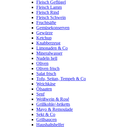
Fleisch Geflügel
Fleisch Lamm
Fleisch Rind
Fleisch Schwein
Fruchtsäfte
Gemüsekonserven
Gewürze
Ketchup
Knabberzeug
Limonaden & Co
Mineralwasser
Nudeln hell
Oliven
Oliven frisch
Salat frisch
Tofu, Seitan, Tempeh & Co
Weichkäse
Ölsaaten
Senf
Weißwein & Rosé
Grillkohle/-briketts
Mayo & Remoulade
Sekt & Co
Grillsaucen
Haushaltshelfer