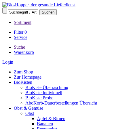
Sortiment
Filter
0
Service
Suche
Warenkorb
Login
Zum Shop
Zur Homepage
BioKisten
BioKiste Überraschung
BioKiste Individuell
BioKiste Probe
AboKorb-Dauerbestellungen Übersicht
Obst & Gemüse
Obst
Äpfel & Birnen
Bananen
Beerenobst