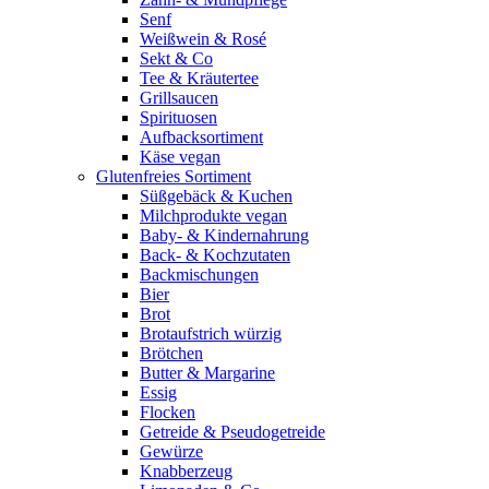
Senf
Weißwein & Rosé
Sekt & Co
Tee & Kräutertee
Grillsaucen
Spirituosen
Aufbacksortiment
Käse vegan
Glutenfreies Sortiment
Süßgebäck & Kuchen
Milchprodukte vegan
Baby- & Kindernahrung
Back- & Kochzutaten
Backmischungen
Bier
Brot
Brotaufstrich würzig
Brötchen
Butter & Margarine
Essig
Flocken
Getreide & Pseudogetreide
Gewürze
Knabberzeug