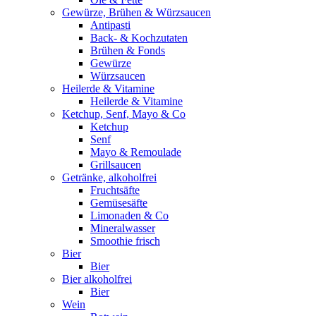
Gewürze, Brühen & Würzsaucen
Antipasti
Back- & Kochzutaten
Brühen & Fonds
Gewürze
Würzsaucen
Heilerde & Vitamine
Heilerde & Vitamine
Ketchup, Senf, Mayo & Co
Ketchup
Senf
Mayo & Remoulade
Grillsaucen
Getränke, alkoholfrei
Fruchtsäfte
Gemüsesäfte
Limonaden & Co
Mineralwasser
Smoothie frisch
Bier
Bier
Bier alkoholfrei
Bier
Wein