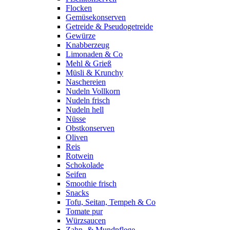
Flocken
Gemüsekonserven
Getreide & Pseudogetreide
Gewürze
Knabberzeug
Limonaden & Co
Mehl & Grieß
Müsli & Krunchy
Naschereien
Nudeln Vollkorn
Nudeln frisch
Nudeln hell
Nüsse
Obstkonserven
Oliven
Reis
Rotwein
Schokolade
Seifen
Smoothie frisch
Snacks
Tofu, Seitan, Tempeh & Co
Tomate pur
Würzsaucen
Zahn- & Mundpflege