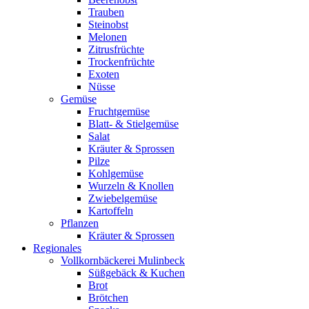
Trauben
Steinobst
Melonen
Zitrusfrüchte
Trockenfrüchte
Exoten
Nüsse
Gemüse
Fruchtgemüse
Blatt- & Stielgemüse
Salat
Kräuter & Sprossen
Pilze
Kohlgemüse
Wurzeln & Knollen
Zwiebelgemüse
Kartoffeln
Pflanzen
Kräuter & Sprossen
Regionales
Vollkornbäckerei Mulinbeck
Süßgebäck & Kuchen
Brot
Brötchen