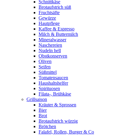
Schnittkäse
Brotaufstrich süß
Fruchtsäfte
Gewürze
Hautpflege
Kaffee & Espresso
Milch & Buttermilch
Mineralwasser
Naschereien
Nudeln hell
Obstkonserven
Oliven
Seifen
Süßmittel
Tomatensaucen
Haushaltshelfer
Spirituosen
Filata-, Brühkäse
Grillsaison
Kräuter & Sprossen
Bier
Brot
Brotaufstrich würzig
Brötchen
Falafel, Rollen, Burger & Co