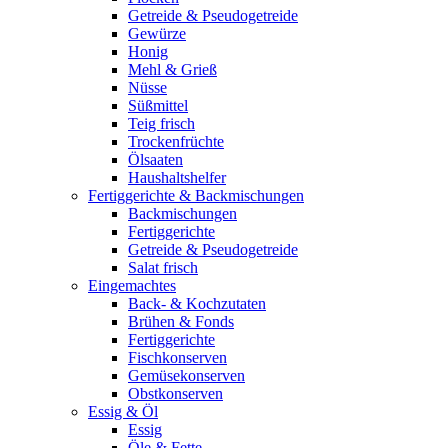
Getreide & Pseudogetreide
Gewürze
Honig
Mehl & Grieß
Nüsse
Süßmittel
Teig frisch
Trockenfrüchte
Ölsaaten
Haushaltshelfer
Fertiggerichte & Backmischungen
Backmischungen
Fertiggerichte
Getreide & Pseudogetreide
Salat frisch
Eingemachtes
Back- & Kochzutaten
Brühen & Fonds
Fertiggerichte
Fischkonserven
Gemüsekonserven
Obstkonserven
Essig & Öl
Essig
Öle & Fette