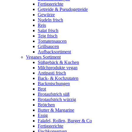
Fertiggerichte
Getreide & Pseudogetreide
Gewürze
Nudeln frisch
Reis
Salat frisch
Teig frisch
Tomatensaucen
Grillsaucen
Aufbacksortiment
Veganes Sortiment
Süßgebäck & Kuchen
Milchprodukte vegan
Antipasti frisch
Back- & Kochzutaten
Backmischungen
Brot
Brotaufstrich süß
Brotaufstrich würzig
Brötchen
Butter & Margarine
Essig
Falafel, Rollen, Burger & Co
Fertiggerichte
Fischkonserven