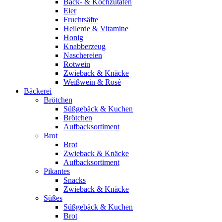
Back- & Kochzutaten
Eier
Fruchtsäfte
Heilerde & Vitamine
Honig
Knabberzeug
Naschereien
Rotwein
Zwieback & Knäcke
Weißwein & Rosé
Bäckerei
Brötchen
Süßgebäck & Kuchen
Brötchen
Aufbacksortiment
Brot
Brot
Zwieback & Knäcke
Aufbacksortiment
Pikantes
Snacks
Zwieback & Knäcke
Süßes
Süßgebäck & Kuchen
Brot