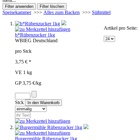
mehr...
Speisekammer
>>>
Alles zum Backen
>>>
Süßmittel
Artikel pro Seite:
b*Rübenzucker 1kg
WBI
EG
Deutschland
pro Stck
3,75 € *
VE 1 kg
GP 3,75 €/kg
Stck
Burgermühle Rübenzucker 1kg