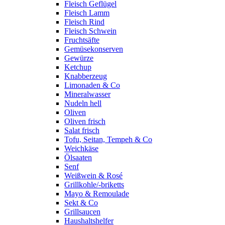
Fleisch Geflügel
Fleisch Lamm
Fleisch Rind
Fleisch Schwein
Fruchtsäfte
Gemüsekonserven
Gewürze
Ketchup
Knabberzeug
Limonaden & Co
Mineralwasser
Nudeln hell
Oliven
Oliven frisch
Salat frisch
Tofu, Seitan, Tempeh & Co
Weichkäse
Ölsaaten
Senf
Weißwein & Rosé
Grillkohle/-briketts
Mayo & Remoulade
Sekt & Co
Grillsaucen
Haushaltshelfer