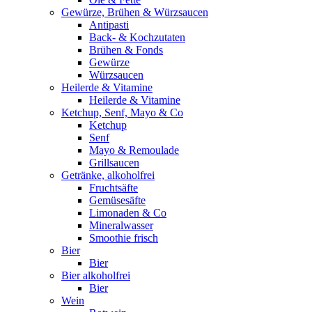
Gewürze, Brühen & Würzsaucen
Antipasti
Back- & Kochzutaten
Brühen & Fonds
Gewürze
Würzsaucen
Heilerde & Vitamine
Heilerde & Vitamine
Ketchup, Senf, Mayo & Co
Ketchup
Senf
Mayo & Remoulade
Grillsaucen
Getränke, alkoholfrei
Fruchtsäfte
Gemüsesäfte
Limonaden & Co
Mineralwasser
Smoothie frisch
Bier
Bier
Bier alkoholfrei
Bier
Wein