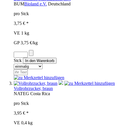
BUM
Bioland e.V.
Deutschland
pro Stck
3,75 € *
VE 1 kg
GP 3,75 €/kg
Stck
Vollrohrzucker, braun
NAT
EG
Costa Rica
pro Stck
3,95 € *
VE 0,4 kg