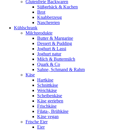
Glutenfreie Backwaren
Süßgebäck & Kuchen
Brot
Knabberzeug
Naschereien
Kühlschrank
Milchprodukte
Butter & Margarine
Dessert & Pudding
Joghurt & Lassi
Joghurt natur
Milch & Buttermilch
Quark & Co
Sahne, Schmand & Rahm
Käse
Hartkäse
Schnittkäse
Weichkäse
Scheibenkäse
Käse gerieben
Frischkäse
Filata-, Brühkäse
Käse vegan
Frische Eier
Eier