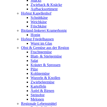
Snacks
Zwieback & Knäcke
Aufbacksortiment
Hofgut Kapellenhof
Schnittkäse
Weichkäse
Frischkäse
Bioland-Imkerei Kramerhonig
Honig
Hofgut Friedelhausen
Wurst im Glas
Obst & Gemüse aus der Region
Fruchtgemüse
Blatt- & Stielgemüse
Salat
Kräuter & Sprossen
Pilze
Kohlgemüse
Wurzeln & Knollen
Zwiebelgemüse
Kartoffeln
Äpfel & Birnen
Steinobst
Melonen
Regionale Lebensmittel