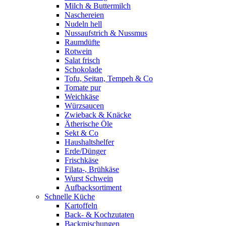
Milch & Buttermilch
Naschereien
Nudeln hell
Nussaufstrich & Nussmus
Raumdüfte
Rotwein
Salat frisch
Schokolade
Tofu, Seitan, Tempeh & Co
Tomate pur
Weichkäse
Würzsaucen
Zwieback & Knäcke
Ätherische Öle
Sekt & Co
Haushaltshelfer
Erde/Dünger
Frischkäse
Filata-, Brühkäse
Wurst Schwein
Aufbacksortiment
Schnelle Küche
Kartoffeln
Back- & Kochzutaten
Backmischungen