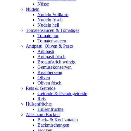
Nüsse
Nudeln
Nudeln Vollkorn
Nudeln frisch
Nudeln hell
Tomatensaucen & Tomatiges
Tomate pur
Tomatensaucen
Antipasti, Oliven & Pesto
Antipasti
Antipasti frisch
Brotaufstrich würzig
Gemüsekonserven
Knabberzeug
Oliven
Oliven frisch
Reis & Getreide
Getreide & Pseudogetreide
Reis
Hülsenfrüchte
Hülsenfrüchte
Alles zum Backen
Back- & Kochzutaten
Backmischungen
Flocken