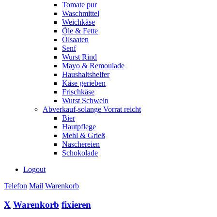
Tomate pur
Waschmittel
Weichkäse
Öle & Fette
Ölsaaten
Senf
Wurst Rind
Mayo & Remoulade
Haushaltshelfer
Käse gerieben
Frischkäse
Wurst Schwein
Abverkauf-solange Vorrat reicht
Bier
Hautpflege
Mehl & Grieß
Naschereien
Schokolade
Logout
Telefon
Mail
Warenkorb
X
Warenkorb
fixieren