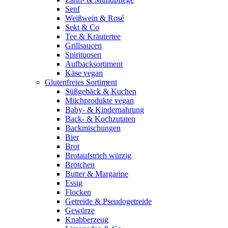
Senf
Weißwein & Rosé
Sekt & Co
Tee & Kräutertee
Grillsaucen
Spirituosen
Aufbacksortiment
Käse vegan
Glutenfreies Sortiment
Süßgebäck & Kuchen
Milchprodukte vegan
Baby- & Kindernahrung
Back- & Kochzutaten
Backmischungen
Bier
Brot
Brotaufstrich würzig
Brötchen
Butter & Margarine
Essig
Flocken
Getreide & Pseudogetreide
Gewürze
Knabberzeug