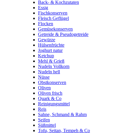
Back- & Kochzutaten
Essig
Fischkonserven
Fleisch Geflügel
Flocken
Gemüsekonserven
Getreide & Pseudogetreide
Gewürze
Hülsenfrüchte
Joghurt natur
Ketchup
Mehl & Grieß
Nudeln Vollkorn
Nudeln hell
Nüsse
Obstkonserven
Oliven
Oliven frisch
Quark & Co
Reinigungsmittel
Reis
Sahne, Schmand & Rahm
Seifen
Süßmittel
Tofu, Seitan, Tempeh & Co