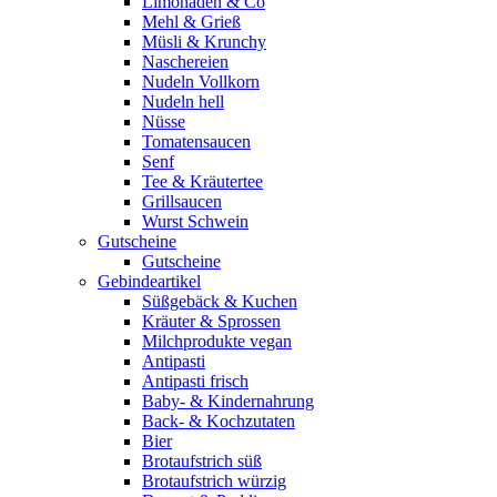
Limonaden & Co
Mehl & Grieß
Müsli & Krunchy
Naschereien
Nudeln Vollkorn
Nudeln hell
Nüsse
Tomatensaucen
Senf
Tee & Kräutertee
Grillsaucen
Wurst Schwein
Gutscheine
Gutscheine
Gebindeartikel
Süßgebäck & Kuchen
Kräuter & Sprossen
Milchprodukte vegan
Antipasti
Antipasti frisch
Baby- & Kindernahrung
Back- & Kochzutaten
Bier
Brotaufstrich süß
Brotaufstrich würzig