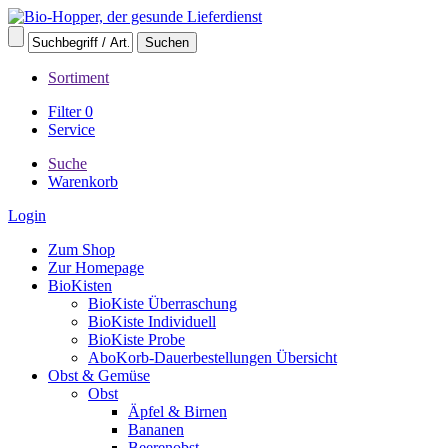
Sortiment
Filter
0
Service
Suche
Warenkorb
Login
Zum Shop
Zur Homepage
BioKisten
BioKiste Überraschung
BioKiste Individuell
BioKiste Probe
AboKorb-Dauerbestellungen Übersicht
Obst & Gemüse
Obst
Äpfel & Birnen
Bananen
Beerenobst