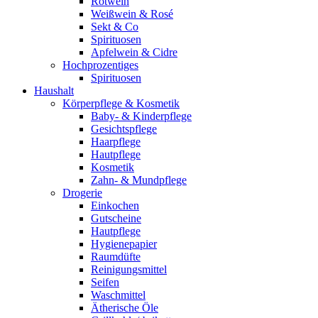
Rotwein
Weißwein & Rosé
Sekt & Co
Spirituosen
Apfelwein & Cidre
Hochprozentiges
Spirituosen
Haushalt
Körperpflege & Kosmetik
Baby- & Kinderpflege
Gesichtspflege
Haarpflege
Hautpflege
Kosmetik
Zahn- & Mundpflege
Drogerie
Einkochen
Gutscheine
Hautpflege
Hygienepapier
Raumdüfte
Reinigungsmittel
Seifen
Waschmittel
Ätherische Öle