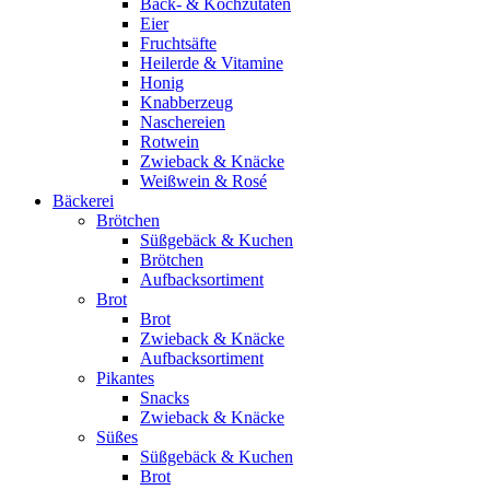
Back- & Kochzutaten
Eier
Fruchtsäfte
Heilerde & Vitamine
Honig
Knabberzeug
Naschereien
Rotwein
Zwieback & Knäcke
Weißwein & Rosé
Bäckerei
Brötchen
Süßgebäck & Kuchen
Brötchen
Aufbacksortiment
Brot
Brot
Zwieback & Knäcke
Aufbacksortiment
Pikantes
Snacks
Zwieback & Knäcke
Süßes
Süßgebäck & Kuchen
Brot