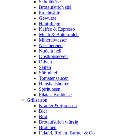
Schnittkäse
Brotaufstrich süß
Fruchtsäfte
Gewürze
Hautpflege
Kaffee & Espresso
Milch & Buttermilch
Mineralwasser
Naschereien
Nudeln hell
Obstkonserven
Oliven
Seifen
Süßmittel
Tomatensaucen
Haushaltshelfer
Spirituosen
Filata-, Brühkäse
Grillsaison
Kräuter & Sprossen
Bier
Brot
Brotaufstrich würzig
Brötchen
Falafel, Rollen, Burger & Co