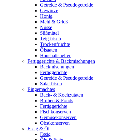
Getreide & Pseudogetreide
Gewürze
Honig
Mehl & Grieß
Nüsse
Süßmittel
Teig frisch
Trockenfrüchte
Ölsaaten
Haushaltshelfer
Fertiggerichte & Backmischungen
Backmischungen
Fertiggerichte
Getreide & Pseudogetreide
Salat frisch
Eingemachtes
Back- & Kochzutaten
Brühen & Fonds
Fertiggerichte
Fischkonserven
Gemüsekonserven
Obstkonserven
Essig & Öl
Essig
Öle & Fette