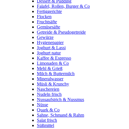
Dessert & Pudding
Falafel, Rollen, Burger & Co
Fertiggerichte
Flocken
Fruchtsäfte
Gemüsesäfte
Getreide & Pseudogetreide
Gewürze
Hygienepapier
Joghurt & Lassi
Joghurt natur
Kaffee & Espresso
Limonaden & Co
Mehl & Grieß
Milch & Buttermilch
Mineralwasser
Müsli & Krunchy
Naschereien
Nudeln frisch
Nussaufstrich & Nussmus
Nüsse
Quark & Co
Sahne, Schmand & Rahm
Salat frisch
Süßmittel