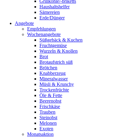
Grillkohle/-briketts
Haushaltshelfer
Sämereien
Erde/Dünger
Angebote
Empfehlungen
Wochenangebote
Süßgebäck & Kuchen
Fruchtgemüse
Wurzeln & Knollen
Brot
Brotaufstrich süß
Brötchen
Knabberzeug
Mineralwasser
Müsli & Krunchy
Trockenfrüchte
Öle & Fette
Beerenobst
Frischkäse
Trauben
Steinobst
Melonen
Exoten
Monatsaktion