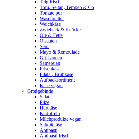
Teig frisch
Tofu, Seitan, Tempeh & Co
Tomate pur
Waschmittel
Weichkäse
Zwieback & Knäcke
Öle & Fette
Ölsaaten
Senf
Mayo & Remoulade
Grillsaucen
Sämereien
Frischkäse
Filata-, Brühkäse
Aufbacksortiment
Käse vegan
Großgebinde
Salat
Pilze
Hartkäse
Kartoffeln
Milchprodukte vegan
Schnittkäse
Antipasti
Antipasti frisch