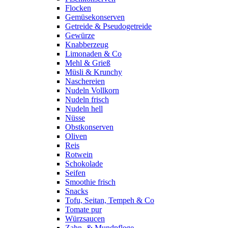
Flocken
Gemüsekonserven
Getreide & Pseudogetreide
Gewürze
Knabberzeug
Limonaden & Co
Mehl & Grieß
Müsli & Krunchy
Naschereien
Nudeln Vollkorn
Nudeln frisch
Nudeln hell
Nüsse
Obstkonserven
Oliven
Reis
Rotwein
Schokolade
Seifen
Smoothie frisch
Snacks
Tofu, Seitan, Tempeh & Co
Tomate pur
Würzsaucen
Zahn- & Mundpflege