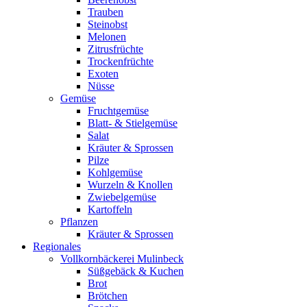
Trauben
Steinobst
Melonen
Zitrusfrüchte
Trockenfrüchte
Exoten
Nüsse
Gemüse
Fruchtgemüse
Blatt- & Stielgemüse
Salat
Kräuter & Sprossen
Pilze
Kohlgemüse
Wurzeln & Knollen
Zwiebelgemüse
Kartoffeln
Pflanzen
Kräuter & Sprossen
Regionales
Vollkornbäckerei Mulinbeck
Süßgebäck & Kuchen
Brot
Brötchen