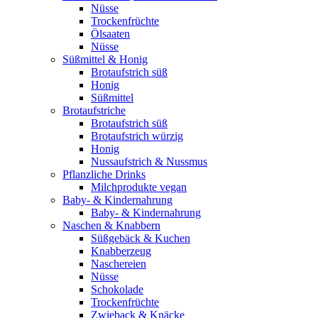
Nüsse
Trockenfrüchte
Ölsaaten
Nüsse
Süßmittel & Honig
Brotaufstrich süß
Honig
Süßmittel
Brotaufstriche
Brotaufstrich süß
Brotaufstrich würzig
Honig
Nussaufstrich & Nussmus
Pflanzliche Drinks
Milchprodukte vegan
Baby- & Kindernahrung
Baby- & Kindernahrung
Naschen & Knabbern
Süßgebäck & Kuchen
Knabberzeug
Naschereien
Nüsse
Schokolade
Trockenfrüchte
Zwieback & Knäcke