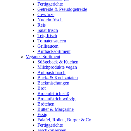
Fertiggerichte
Getreide & Pseudogetreide
Gewürze
Nudeln frisch
Reis
Salat frisch
Teig frisch
Tomatensaucen
Grillsaucen
Aufbacksortiment
Veganes Sortiment
Süßgebäck & Kuchen
Milchprodukte vegan
Antipasti frisch
Back- & Kochzutaten
Backmischungen
Brot
Brotaufstrich süß
Brotaufstrich würzig
Brötchen
Butter & Margarine
Essig
Falafel, Rollen, Burger & Co
Fertiggerichte
Fischkonserven