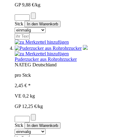
GP 9,88 €/kg
Stck
Puderzucker aus Rohrohrzucker
NAT
EG
Deutschland
pro Stck
2,45 € *
VE 0,2 kg
GP 12,25 €/kg
Stck