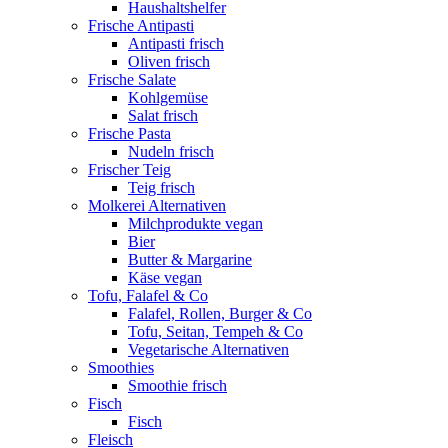
Haushaltshelfer
Frische Antipasti
Antipasti frisch
Oliven frisch
Frische Salate
Kohlgemüse
Salat frisch
Frische Pasta
Nudeln frisch
Frischer Teig
Teig frisch
Molkerei Alternativen
Milchprodukte vegan
Bier
Butter & Margarine
Käse vegan
Tofu, Falafel & Co
Falafel, Rollen, Burger & Co
Tofu, Seitan, Tempeh & Co
Vegetarische Alternativen
Smoothies
Smoothie frisch
Fisch
Fisch
Fleisch