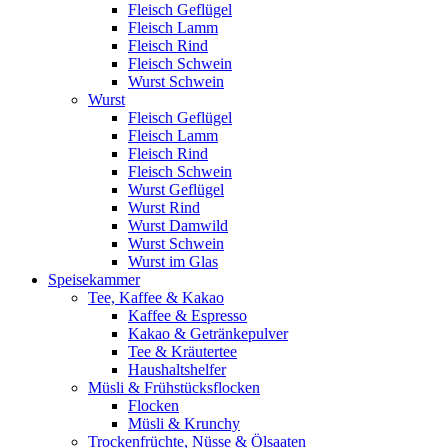
Fleisch Geflügel
Fleisch Lamm
Fleisch Rind
Fleisch Schwein
Wurst Schwein
Wurst
Fleisch Geflügel
Fleisch Lamm
Fleisch Rind
Fleisch Schwein
Wurst Geflügel
Wurst Rind
Wurst Damwild
Wurst Schwein
Wurst im Glas
Speisekammer
Tee, Kaffee & Kakao
Kaffee & Espresso
Kakao & Getränkepulver
Tee & Kräutertee
Haushaltshelfer
Müsli & Frühstücksflocken
Flocken
Müsli & Krunchy
Trockenfrüchte, Nüsse & Ölsaaten