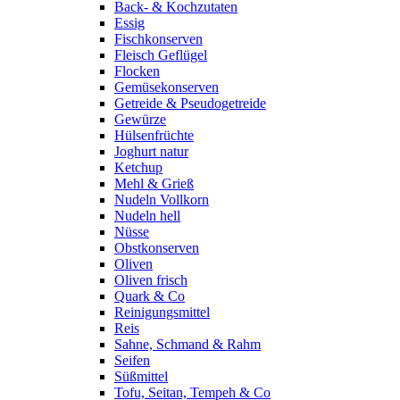
Back- & Kochzutaten
Essig
Fischkonserven
Fleisch Geflügel
Flocken
Gemüsekonserven
Getreide & Pseudogetreide
Gewürze
Hülsenfrüchte
Joghurt natur
Ketchup
Mehl & Grieß
Nudeln Vollkorn
Nudeln hell
Nüsse
Obstkonserven
Oliven
Oliven frisch
Quark & Co
Reinigungsmittel
Reis
Sahne, Schmand & Rahm
Seifen
Süßmittel
Tofu, Seitan, Tempeh & Co