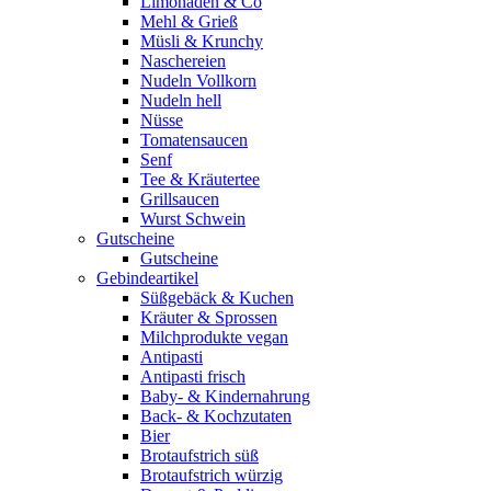
Limonaden & Co
Mehl & Grieß
Müsli & Krunchy
Naschereien
Nudeln Vollkorn
Nudeln hell
Nüsse
Tomatensaucen
Senf
Tee & Kräutertee
Grillsaucen
Wurst Schwein
Gutscheine
Gutscheine
Gebindeartikel
Süßgebäck & Kuchen
Kräuter & Sprossen
Milchprodukte vegan
Antipasti
Antipasti frisch
Baby- & Kindernahrung
Back- & Kochzutaten
Bier
Brotaufstrich süß
Brotaufstrich würzig