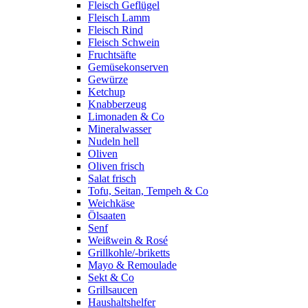
Fleisch Geflügel
Fleisch Lamm
Fleisch Rind
Fleisch Schwein
Fruchtsäfte
Gemüsekonserven
Gewürze
Ketchup
Knabberzeug
Limonaden & Co
Mineralwasser
Nudeln hell
Oliven
Oliven frisch
Salat frisch
Tofu, Seitan, Tempeh & Co
Weichkäse
Ölsaaten
Senf
Weißwein & Rosé
Grillkohle/-briketts
Mayo & Remoulade
Sekt & Co
Grillsaucen
Haushaltshelfer