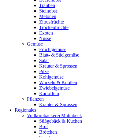
Trauben
Steinobst
Melonen
Zitrusfrüchte
Trockenfrüchte
Exoten
Nüsse
Gemüse
Fruchtgemüse
Blatt- & Stielgemüse
Salat
Kräuter & Sprossen
Pilze
Kohlgemüse
Wurzeln & Knollen
Zwiebelgemüse
Kartoffeln
Pflanzen
Kräuter & Sprossen
Regionales
Vollkornbäckerei Mulinbeck
Süßgebäck & Kuchen
Brot
Brötchen