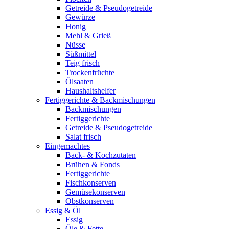
Getreide & Pseudogetreide
Gewürze
Honig
Mehl & Grieß
Nüsse
Süßmittel
Teig frisch
Trockenfrüchte
Ölsaaten
Haushaltshelfer
Fertiggerichte & Backmischungen
Backmischungen
Fertiggerichte
Getreide & Pseudogetreide
Salat frisch
Eingemachtes
Back- & Kochzutaten
Brühen & Fonds
Fertiggerichte
Fischkonserven
Gemüsekonserven
Obstkonserven
Essig & Öl
Essig
Öle & Fette