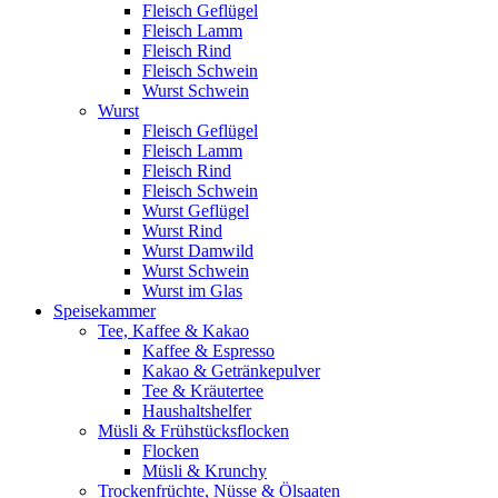
Fleisch Geflügel
Fleisch Lamm
Fleisch Rind
Fleisch Schwein
Wurst Schwein
Wurst
Fleisch Geflügel
Fleisch Lamm
Fleisch Rind
Fleisch Schwein
Wurst Geflügel
Wurst Rind
Wurst Damwild
Wurst Schwein
Wurst im Glas
Speisekammer
Tee, Kaffee & Kakao
Kaffee & Espresso
Kakao & Getränkepulver
Tee & Kräutertee
Haushaltshelfer
Müsli & Frühstücksflocken
Flocken
Müsli & Krunchy
Trockenfrüchte, Nüsse & Ölsaaten