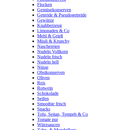
Flocken
Gemüsekonserven
Getreide & Pseudogetreide
Gewürze
Knabberzeug
Limonaden & Co
Mehl & Grieß
Müsli & Krunchy
Naschereien
Nudeln Vollkorn
Nudeln frisch
Nudeln hell
Nüsse
Obstkonserven
Oliven
Reis
Rotwein
Schokolade
Seifen
Smoothie frisch
Snacks
Tofu, Seitan, Tempeh & Co
Tomate pur
Würzsaucen
Zahn- & Mundpflege