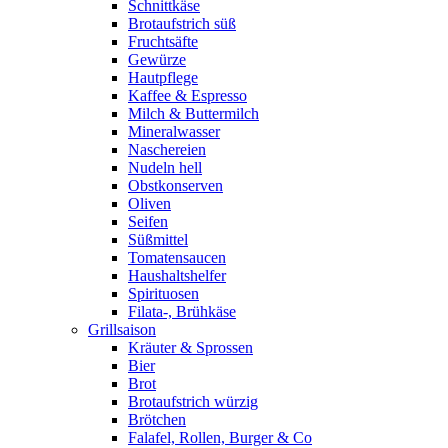
Schnittkäse
Brotaufstrich süß
Fruchtsäfte
Gewürze
Hautpflege
Kaffee & Espresso
Milch & Buttermilch
Mineralwasser
Naschereien
Nudeln hell
Obstkonserven
Oliven
Seifen
Süßmittel
Tomatensaucen
Haushaltshelfer
Spirituosen
Filata-, Brühkäse
Grillsaison
Kräuter & Sprossen
Bier
Brot
Brotaufstrich würzig
Brötchen
Falafel, Rollen, Burger & Co