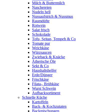
Milch & Buttermilch
Naschereien
Nudeln hell
Nussaufstrich & Nussmus
Raumdüfte
Rotwein
Salat frisch
Schokolade
Tofu, Seitan, Tempeh & Co
Tomate pur
Weichkäse
Würzsaucen
Zwieback & Knäcke
Ätherische Öle
Sekt & Co
Haushaltshelfer
Erde/Dünger
Frischkäse
Filata-, Brühkäse
Wurst Schwein
Aufbacksortiment
Schnelle Küche
Kartoffeln
Back- & Kochzutaten
Backmischungen