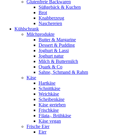
Glutenfreie Backwaren
Süßgebäck & Kuchen
Brot
Knabberzeug
Naschereien
Kühlschrank
Milchprodukte
Butter & Margarine
Dessert & Pudding
Joghurt & Lassi
Joghurt natur
Milch & Buttermilch
Quark & Co
Sahne, Schmand & Rahm
Käse
Hartkäse
Schnittkäse
Weichkäse
Scheibenkäse
Käse gerieben
Frischkäse
Filata-, Brühkäse
Käse vegan
Frische Eier
Eier