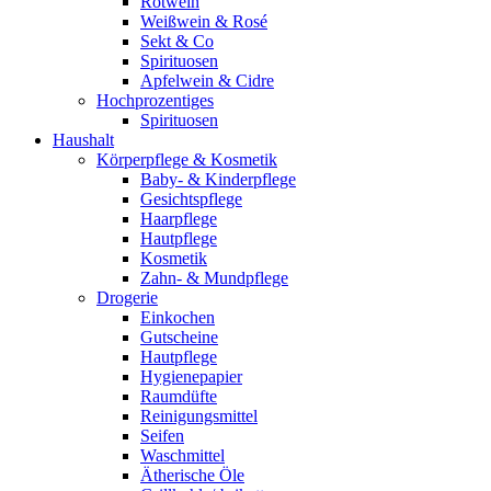
Rotwein
Weißwein & Rosé
Sekt & Co
Spirituosen
Apfelwein & Cidre
Hochprozentiges
Spirituosen
Haushalt
Körperpflege & Kosmetik
Baby- & Kinderpflege
Gesichtspflege
Haarpflege
Hautpflege
Kosmetik
Zahn- & Mundpflege
Drogerie
Einkochen
Gutscheine
Hautpflege
Hygienepapier
Raumdüfte
Reinigungsmittel
Seifen
Waschmittel
Ätherische Öle