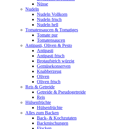
Nüsse
Nudeln
Nudeln Vollkorn
Nudeln frisch
Nudeln hell
Tomatensaucen & Tomatiges
Tomate pur
Tomatensaucen
Antipasti, Oliven & Pesto
Antipasti
Antipasti frisch
Brotaufstrich würzig
Gemüsekonserven
Knabberzeug
Oliven
Oliven frisch
Reis & Getreide
Getreide & Pseudogetreide
Reis
Hülsenfrüchte
Hülsenfrüchte
Alles zum Backen
Back- & Kochzutaten
Backmischungen
Flocken