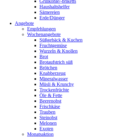
Grillkohle/-briketts
Haushaltshelfer
Sämereien
Erde/Dünger
Angebote
Empfehlungen
Wochenangebote
Süßgebäck & Kuchen
Fruchtgemüse
Wurzeln & Knollen
Brot
Brotaufstrich süß
Brötchen
Knabberzeug
Mineralwasser
Müsli & Krunchy
Trockenfrüchte
Öle & Fette
Beerenobst
Frischkäse
Trauben
Steinobst
Melonen
Exoten
Monatsaktion