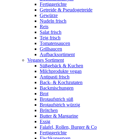
Fertiggerichte
Getreide & Pseudogetreide
Gewürze
Nudeln frisch
Reis
Salat frisch
Teig frisch
Tomatensaucen
Grillsaucen
Aufbacksortiment
Veganes Sortiment
Süßgebäck & Kuchen
Milchprodukte vegan
Antipasti frisch
Back- & Kochzutaten
Backmischungen
Brot
Brotaufstrich süß
Brotaufstrich würzig
Brötchen
Butter & Margarine
Essig
Falafel, Rollen, Burger & Co
Fertiggerichte
Fischkonserven