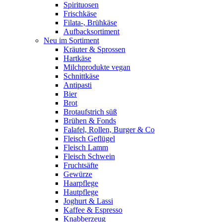
Spirituosen
Frischkäse
Filata-, Brühkäse
Aufbacksortiment
Neu im Sortiment
Kräuter & Sprossen
Hartkäse
Milchprodukte vegan
Schnittkäse
Antipasti
Bier
Brot
Brotaufstrich süß
Brühen & Fonds
Falafel, Rollen, Burger & Co
Fleisch Geflügel
Fleisch Lamm
Fleisch Schwein
Fruchtsäfte
Gewürze
Haarpflege
Hautpflege
Joghurt & Lassi
Kaffee & Espresso
Knabberzeug