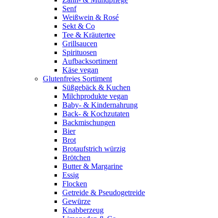
Senf
Weißwein & Rosé
Sekt & Co
Tee & Kräutertee
Grillsaucen
Spirituosen
Aufbacksortiment
Käse vegan
Glutenfreies Sortiment
Süßgebäck & Kuchen
Milchprodukte vegan
Baby- & Kindernahrung
Back- & Kochzutaten
Backmischungen
Bier
Brot
Brotaufstrich würzig
Brötchen
Butter & Margarine
Essig
Flocken
Getreide & Pseudogetreide
Gewürze
Knabberzeug