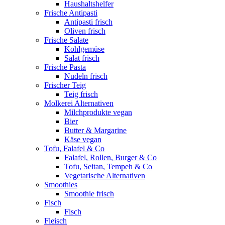
Haushaltshelfer
Frische Antipasti
Antipasti frisch
Oliven frisch
Frische Salate
Kohlgemüse
Salat frisch
Frische Pasta
Nudeln frisch
Frischer Teig
Teig frisch
Molkerei Alternativen
Milchprodukte vegan
Bier
Butter & Margarine
Käse vegan
Tofu, Falafel & Co
Falafel, Rollen, Burger & Co
Tofu, Seitan, Tempeh & Co
Vegetarische Alternativen
Smoothies
Smoothie frisch
Fisch
Fisch
Fleisch