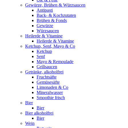
Gewürze, Brühen & Würzsaucen
Antipasti
Back- & Kochzutaten
Brühen & Fonds
Gewürze
Würzsaucen
Heilerde & Vitamine
Heilerde & Vitamine
Ketchup, Senf, Mayo & Co
Ketchup
Senf
Mayo & Remoulade
Grillsaucen
Getränke, alkoholfrei
Fruchtsäfte
Gemüsesäfte
Limonaden & Co
Mineralwasser
Smoothie frisch
Bier
Bier
Bier alkoholfrei
Bier
Wein