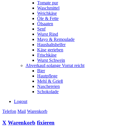
Tomate pur
Waschmittel
Weichkäse
Öle & Fette
Ölsaaten
Senf
Wurst Rind
Mayo & Remoulade
Haushaltshelfer
Käse gerieben
Frischkäse
Wurst Schwein
Abverkauf-solange Vorrat reicht
Bier
Hautpflege
Mehl & Grieß
Naschereien
Schokolade
Logout
Telefon
Mail
Warenkorb
X
Warenkorb
fixieren