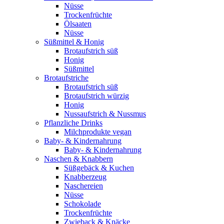
Nüsse
Trockenfrüchte
Ölsaaten
Nüsse
Süßmittel & Honig
Brotaufstrich süß
Honig
Süßmittel
Brotaufstriche
Brotaufstrich süß
Brotaufstrich würzig
Honig
Nussaufstrich & Nussmus
Pflanzliche Drinks
Milchprodukte vegan
Baby- & Kindernahrung
Baby- & Kindernahrung
Naschen & Knabbern
Süßgebäck & Kuchen
Knabberzeug
Naschereien
Nüsse
Schokolade
Trockenfrüchte
Zwieback & Knäcke