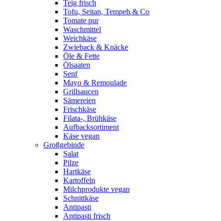
Teig frisch
Tofu, Seitan, Tempeh & Co
Tomate pur
Waschmittel
Weichkäse
Zwieback & Knäcke
Öle & Fette
Ölsaaten
Senf
Mayo & Remoulade
Grillsaucen
Sämereien
Frischkäse
Filata-, Brühkäse
Aufbacksortiment
Käse vegan
Großgebinde
Salat
Pilze
Hartkäse
Kartoffeln
Milchprodukte vegan
Schnittkäse
Antipasti
Antipasti frisch