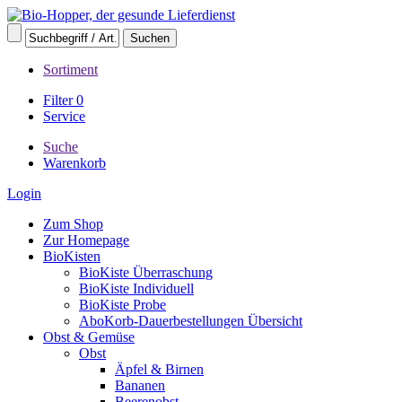
Sortiment
Filter
0
Service
Suche
Warenkorb
Login
Zum Shop
Zur Homepage
BioKisten
BioKiste Überraschung
BioKiste Individuell
BioKiste Probe
AboKorb-Dauerbestellungen Übersicht
Obst & Gemüse
Obst
Äpfel & Birnen
Bananen
Beerenobst