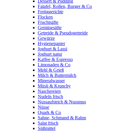
Dessert & Pudding
Falafel, Rollen, Burger & Co
Fertiggerichte
Flocken
Fruchtsäfte
Gemüsesäfte
Getreide & Pseudogetreide
Gewürze
Hygienepapier
Joghurt & Lassi
Joghurt natur
Kaffee & Espresso
Limonaden & Co
Mehl & Grieß
Milch & Buttermilch
Mineralwasser
Müsli & Krunchy
Naschereien
Nudeln frisch
Nussaufstrich & Nussmus
Nüsse
Quark & Co
Sahne, Schmand & Rahm
Salat frisch
Süßmittel