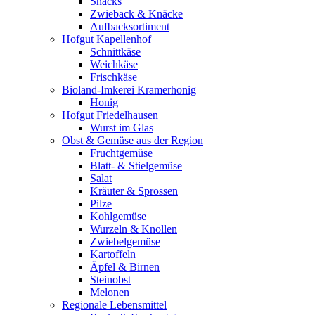
Snacks
Zwieback & Knäcke
Aufbacksortiment
Hofgut Kapellenhof
Schnittkäse
Weichkäse
Frischkäse
Bioland-Imkerei Kramerhonig
Honig
Hofgut Friedelhausen
Wurst im Glas
Obst & Gemüse aus der Region
Fruchtgemüse
Blatt- & Stielgemüse
Salat
Kräuter & Sprossen
Pilze
Kohlgemüse
Wurzeln & Knollen
Zwiebelgemüse
Kartoffeln
Äpfel & Birnen
Steinobst
Melonen
Regionale Lebensmittel