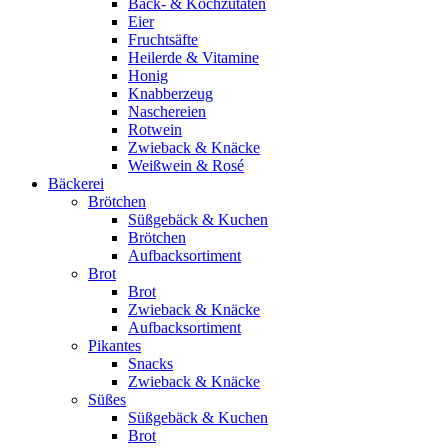
Back- & Kochzutaten
Eier
Fruchtsäfte
Heilerde & Vitamine
Honig
Knabberzeug
Naschereien
Rotwein
Zwieback & Knäcke
Weißwein & Rosé
Bäckerei
Brötchen
Süßgebäck & Kuchen
Brötchen
Aufbacksortiment
Brot
Brot
Zwieback & Knäcke
Aufbacksortiment
Pikantes
Snacks
Zwieback & Knäcke
Süßes
Süßgebäck & Kuchen
Brot