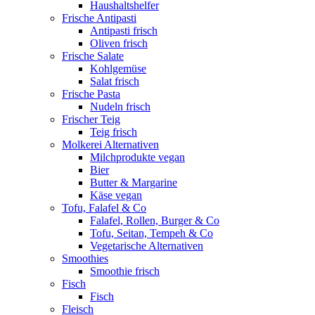
Haushaltshelfer
Frische Antipasti
Antipasti frisch
Oliven frisch
Frische Salate
Kohlgemüse
Salat frisch
Frische Pasta
Nudeln frisch
Frischer Teig
Teig frisch
Molkerei Alternativen
Milchprodukte vegan
Bier
Butter & Margarine
Käse vegan
Tofu, Falafel & Co
Falafel, Rollen, Burger & Co
Tofu, Seitan, Tempeh & Co
Vegetarische Alternativen
Smoothies
Smoothie frisch
Fisch
Fisch
Fleisch