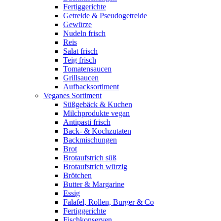
Fertiggerichte
Getreide & Pseudogetreide
Gewürze
Nudeln frisch
Reis
Salat frisch
Teig frisch
Tomatensaucen
Grillsaucen
Aufbacksortiment
Veganes Sortiment
Süßgebäck & Kuchen
Milchprodukte vegan
Antipasti frisch
Back- & Kochzutaten
Backmischungen
Brot
Brotaufstrich süß
Brotaufstrich würzig
Brötchen
Butter & Margarine
Essig
Falafel, Rollen, Burger & Co
Fertiggerichte
Fischkonserven