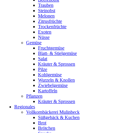
Trauben
Steinobst
Melonen
Zitrusfrüchte
Trockenfrüchte
Exoten
Nüsse
Gemüse
Fruchtgemüse
Blatt- & Stielgemüse
Salat
Kräuter & Sprossen
Pilze
Kohlgemüse
Wurzeln & Knollen
Zwiebelgemüse
Kartoffeln
Pflanzen
Kräuter & Sprossen
Regionales
Vollkornbäckerei Mulinbeck
Süßgebäck & Kuchen
Brot
Brötchen