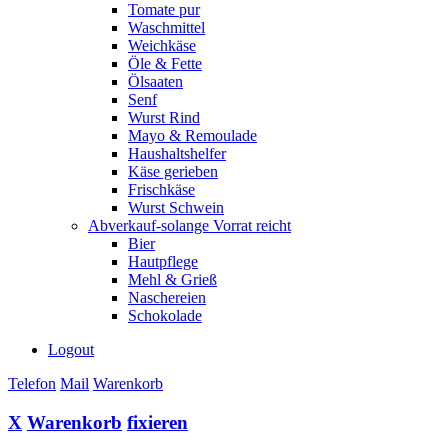
Tomate pur
Waschmittel
Weichkäse
Öle & Fette
Ölsaaten
Senf
Wurst Rind
Mayo & Remoulade
Haushaltshelfer
Käse gerieben
Frischkäse
Wurst Schwein
Abverkauf-solange Vorrat reicht
Bier
Hautpflege
Mehl & Grieß
Naschereien
Schokolade
Logout
Telefon
Mail
Warenkorb
X
Warenkorb
fixieren