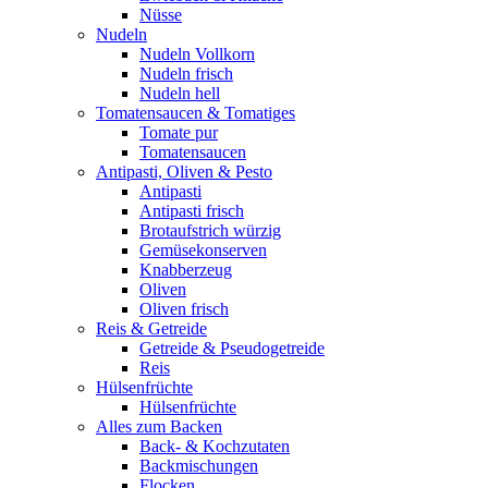
Nüsse
Nudeln
Nudeln Vollkorn
Nudeln frisch
Nudeln hell
Tomatensaucen & Tomatiges
Tomate pur
Tomatensaucen
Antipasti, Oliven & Pesto
Antipasti
Antipasti frisch
Brotaufstrich würzig
Gemüsekonserven
Knabberzeug
Oliven
Oliven frisch
Reis & Getreide
Getreide & Pseudogetreide
Reis
Hülsenfrüchte
Hülsenfrüchte
Alles zum Backen
Back- & Kochzutaten
Backmischungen
Flocken