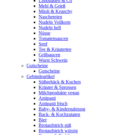
Limonaden & Co
Mehl & Grieß
Müsli & Krunchy
Naschereien
Nudeln Vollkorn
Nudeln hell
Nüsse
Tomatensaucen
Senf
Tee & Kräutertee
Grillsaucen
Wurst Schwein
Gutscheine
Gutscheine
Gebindeartikel
Süßgebäck & Kuchen
Kräuter & Sprossen
Milchprodukte vegan
Antipasti
Antipasti frisch
Baby- & Kindernahrung
Back- & Kochzutaten
Bier
Brotaufstrich süß
Brotaufstrich würzig