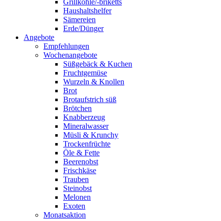
Grillkohle/-briketts
Haushaltshelfer
Sämereien
Erde/Dünger
Angebote
Empfehlungen
Wochenangebote
Süßgebäck & Kuchen
Fruchtgemüse
Wurzeln & Knollen
Brot
Brotaufstrich süß
Brötchen
Knabberzeug
Mineralwasser
Müsli & Krunchy
Trockenfrüchte
Öle & Fette
Beerenobst
Frischkäse
Trauben
Steinobst
Melonen
Exoten
Monatsaktion