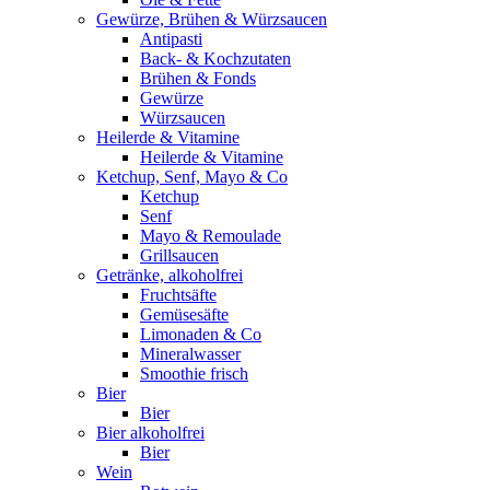
Gewürze, Brühen & Würzsaucen
Antipasti
Back- & Kochzutaten
Brühen & Fonds
Gewürze
Würzsaucen
Heilerde & Vitamine
Heilerde & Vitamine
Ketchup, Senf, Mayo & Co
Ketchup
Senf
Mayo & Remoulade
Grillsaucen
Getränke, alkoholfrei
Fruchtsäfte
Gemüsesäfte
Limonaden & Co
Mineralwasser
Smoothie frisch
Bier
Bier
Bier alkoholfrei
Bier
Wein