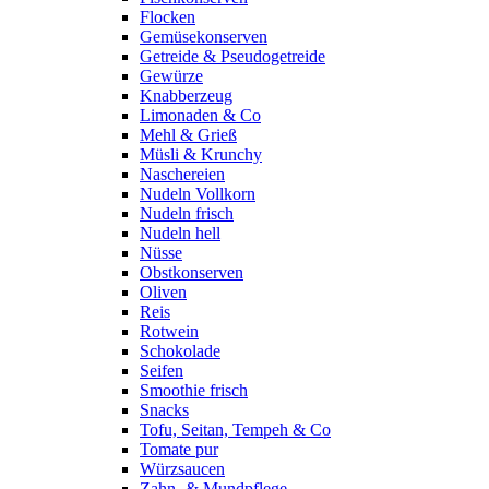
Flocken
Gemüsekonserven
Getreide & Pseudogetreide
Gewürze
Knabberzeug
Limonaden & Co
Mehl & Grieß
Müsli & Krunchy
Naschereien
Nudeln Vollkorn
Nudeln frisch
Nudeln hell
Nüsse
Obstkonserven
Oliven
Reis
Rotwein
Schokolade
Seifen
Smoothie frisch
Snacks
Tofu, Seitan, Tempeh & Co
Tomate pur
Würzsaucen
Zahn- & Mundpflege