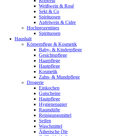
Rotwein
Weißwein & Rosé
Sekt & Co
Spirituosen
Apfelwein & Cidre
Hochprozentiges
Spirituosen
Haushalt
Körperpflege & Kosmetik
Baby- & Kinderpflege
Gesichtspflege
Haarpflege
Hautpflege
Kosmetik
Zahn- & Mundpflege
Drogerie
Einkochen
Gutscheine
Hautpflege
Hygienepapier
Raumdüfte
Reinigungsmittel
Seifen
Waschmittel
Ätherische Öle