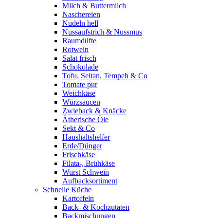
Milch & Buttermilch
Naschereien
Nudeln hell
Nussaufstrich & Nussmus
Raumdüfte
Rotwein
Salat frisch
Schokolade
Tofu, Seitan, Tempeh & Co
Tomate pur
Weichkäse
Würzsaucen
Zwieback & Knäcke
Ätherische Öle
Sekt & Co
Haushaltshelfer
Erde/Dünger
Frischkäse
Filata-, Brühkäse
Wurst Schwein
Aufbacksortiment
Schnelle Küche
Kartoffeln
Back- & Kochzutaten
Backmischungen