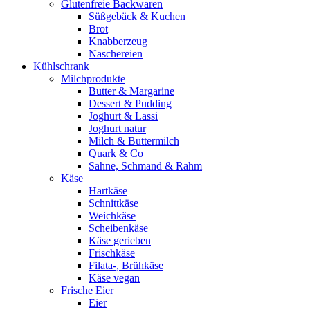
Glutenfreie Backwaren
Süßgebäck & Kuchen
Brot
Knabberzeug
Naschereien
Kühlschrank
Milchprodukte
Butter & Margarine
Dessert & Pudding
Joghurt & Lassi
Joghurt natur
Milch & Buttermilch
Quark & Co
Sahne, Schmand & Rahm
Käse
Hartkäse
Schnittkäse
Weichkäse
Scheibenkäse
Käse gerieben
Frischkäse
Filata-, Brühkäse
Käse vegan
Frische Eier
Eier