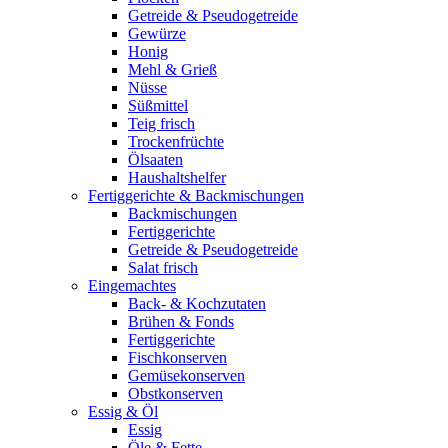
Getreide & Pseudogetreide
Gewürze
Honig
Mehl & Grieß
Nüsse
Süßmittel
Teig frisch
Trockenfrüchte
Ölsaaten
Haushaltshelfer
Fertiggerichte & Backmischungen
Backmischungen
Fertiggerichte
Getreide & Pseudogetreide
Salat frisch
Eingemachtes
Back- & Kochzutaten
Brühen & Fonds
Fertiggerichte
Fischkonserven
Gemüsekonserven
Obstkonserven
Essig & Öl
Essig
Öle & Fette