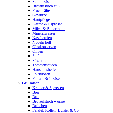
Schnittkäse
Brotaufstrich süß
Fruchtsäfte
Gewürze
Hautpflege
Kaffee & Espresso
Milch & Buttermilch
Mineralwasser
Naschereien
Nudeln hell
Obstkonserven
Oliven
Seifen
Süßmittel
Tomatensaucen
Haushaltshelfer
Spirituosen
Filata-, Brühkäse
Grillsaison
Kräuter & Sprossen
Bier
Brot
Brotaufstrich würzig
Brötchen
Falafel, Rollen, Burger & Co