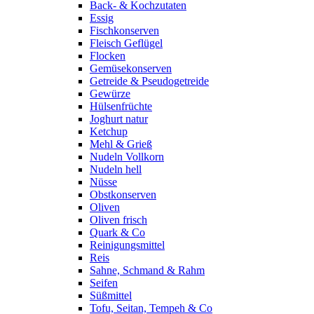
Back- & Kochzutaten
Essig
Fischkonserven
Fleisch Geflügel
Flocken
Gemüsekonserven
Getreide & Pseudogetreide
Gewürze
Hülsenfrüchte
Joghurt natur
Ketchup
Mehl & Grieß
Nudeln Vollkorn
Nudeln hell
Nüsse
Obstkonserven
Oliven
Oliven frisch
Quark & Co
Reinigungsmittel
Reis
Sahne, Schmand & Rahm
Seifen
Süßmittel
Tofu, Seitan, Tempeh & Co