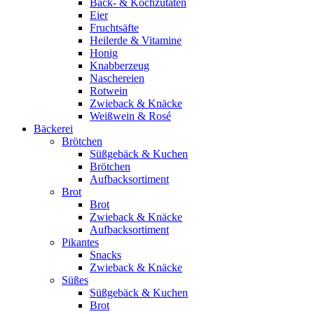
Back- & Kochzutaten
Eier
Fruchtsäfte
Heilerde & Vitamine
Honig
Knabberzeug
Naschereien
Rotwein
Zwieback & Knäcke
Weißwein & Rosé
Bäckerei
Brötchen
Süßgebäck & Kuchen
Brötchen
Aufbacksortiment
Brot
Brot
Zwieback & Knäcke
Aufbacksortiment
Pikantes
Snacks
Zwieback & Knäcke
Süßes
Süßgebäck & Kuchen
Brot