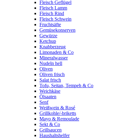
Fleisch Geflügel
Fleisch Lamm
Fleisch Rind
Fleisch Schwein
Fruchtsäfte
Gemüsekonserven
Gewürze
Ketchup
Knabberzeug
Limonaden & Co
Mineralwasser
Nudeln hell
Oliven
Oliven frisch
Salat frisch
Tofu, Seitan, Tempeh & Co
Weichkäse
Ölsaaten
Senf
Weißwein & Rosé
Grillkohle/-briketts
Mayo & Remoulade
Sekt & Co
Grillsaucen
Haushaltshelfer