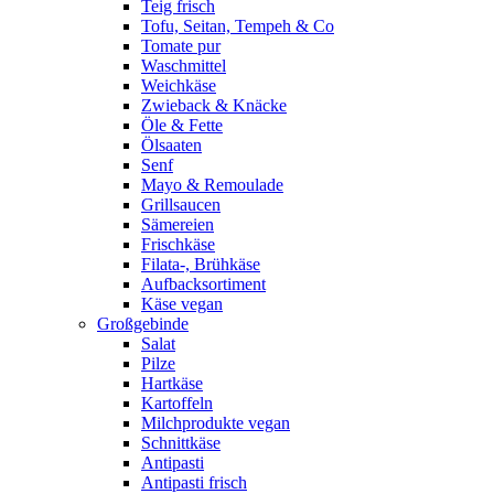
Teig frisch
Tofu, Seitan, Tempeh & Co
Tomate pur
Waschmittel
Weichkäse
Zwieback & Knäcke
Öle & Fette
Ölsaaten
Senf
Mayo & Remoulade
Grillsaucen
Sämereien
Frischkäse
Filata-, Brühkäse
Aufbacksortiment
Käse vegan
Großgebinde
Salat
Pilze
Hartkäse
Kartoffeln
Milchprodukte vegan
Schnittkäse
Antipasti
Antipasti frisch