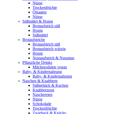
Nüsse
Trockenfrüchte
Ölsaaten
Nüsse
Süßmittel & Honig
Brotaufstrich süß
Honig
Süßmittel
Brotaufstriche
Brotaufstrich süß
Brotaufstrich würzig
Honig
Nussaufstrich & Nussmus
Pflanzliche Drinks
Milchprodukte vegan
Baby- & Kindernahrung
Baby- & Kindernahrung
Naschen & Knabbern
Süßgebäck & Kuchen
Knabberzeug
Naschereien
Nüsse
Schokolade
Trockenfrüchte
Zwieback & Knäcke