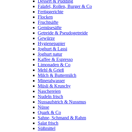
Dessert & Pudding
Falafel, Rollen, Burger & Co
Fertiggerichte
Flocken
Fruchtsäfte
Gemüsesäfte
Getreide & Pseudogetreide
Gewürze
Hygienepapier
Joghurt & Lassi
Joghurt natur
Kaffee & Espresso
Limonaden & Co
Mehl & Grieß
Milch & Buttermilch
Mineralwasser
Müsli & Krunchy
Naschereien
Nudeln frisch
Nussaufstrich & Nussmus
Nüsse
Quark & Co
Sahne, Schmand & Rahm
Salat frisch
Süßmittel