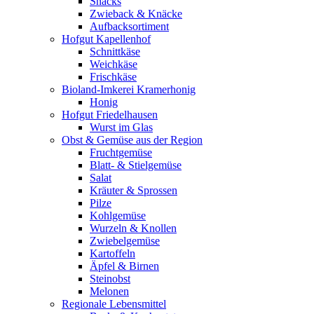
Snacks
Zwieback & Knäcke
Aufbacksortiment
Hofgut Kapellenhof
Schnittkäse
Weichkäse
Frischkäse
Bioland-Imkerei Kramerhonig
Honig
Hofgut Friedelhausen
Wurst im Glas
Obst & Gemüse aus der Region
Fruchtgemüse
Blatt- & Stielgemüse
Salat
Kräuter & Sprossen
Pilze
Kohlgemüse
Wurzeln & Knollen
Zwiebelgemüse
Kartoffeln
Äpfel & Birnen
Steinobst
Melonen
Regionale Lebensmittel