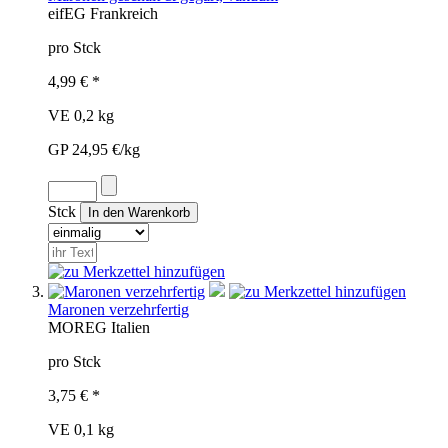
eif
EG
Frankreich
pro Stck
4,99 € *
VE 0,2 kg
GP 24,95 €/kg
Stck
Maronen verzehrfertig
MOR
EG
Italien
pro Stck
3,75 € *
VE 0,1 kg