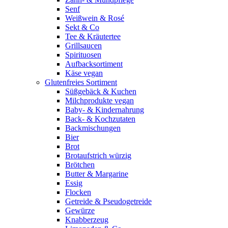
Senf
Weißwein & Rosé
Sekt & Co
Tee & Kräutertee
Grillsaucen
Spirituosen
Aufbacksortiment
Käse vegan
Glutenfreies Sortiment
Süßgebäck & Kuchen
Milchprodukte vegan
Baby- & Kindernahrung
Back- & Kochzutaten
Backmischungen
Bier
Brot
Brotaufstrich würzig
Brötchen
Butter & Margarine
Essig
Flocken
Getreide & Pseudogetreide
Gewürze
Knabberzeug