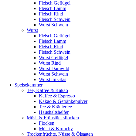
Fleisch Geflügel
Fleisch Lamm
Fleisch Rind
Fleisch Schwein
Wurst Schwein
Wurst
Fleisch Geflügel
Fleisch Lamm
Fleisch Rind
Fleisch Schwein
Wurst Geflügel
Wurst Rind
Wurst Damwild
Wurst Schwein
Wurst im Glas
Speisekammer
Tee, Kaffee & Kakao
Kaffee & Espresso
Kakao & Getränkepulver
Tee & Kräutertee
Haushaltshelfer
Müsli & Frühstücksflocken
Flocken
Müsli & Krunchy
Trockenfrüchte, Nüsse & Ölsaaten