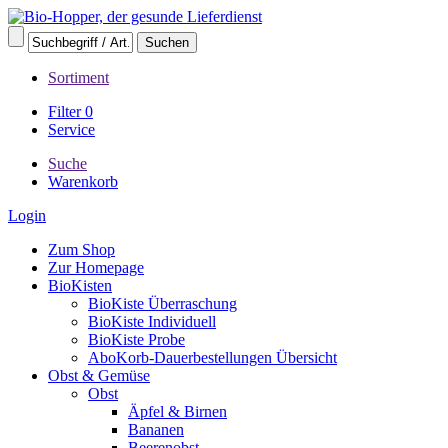
Sortiment
Filter
0
Service
Suche
Warenkorb
Login
Zum Shop
Zur Homepage
BioKisten
BioKiste Überraschung
BioKiste Individuell
BioKiste Probe
AboKorb-Dauerbestellungen Übersicht
Obst & Gemüse
Obst
Äpfel & Birnen
Bananen
Beerenobst