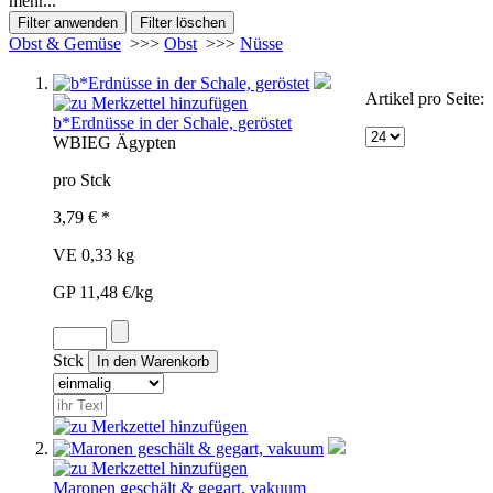
mehr...
Obst & Gemüse
>>>
Obst
>>>
Nüsse
Artikel pro Seite:
b*Erdnüsse in der Schale, geröstet
WBI
EG
Ägypten
pro Stck
3,79 € *
VE 0,33 kg
GP 11,48 €/kg
Stck
Maronen geschält & gegart, vakuum