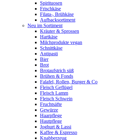
Spirituosen
Frischkäse
Filata-, Brühkäse
Aufbacksortiment
Neu im Sortiment
Kräuter & Sprossen
Hartkäse
Milchprodukte vegan
Schnittkäse
Antipasti
Bier
Brot
Brotaufstrich süß
Brühen & Fonds
Falafel, Rollen, Burger & Co
Fleisch Geflügel
Fleisch Lamm
Fleisch Schwein
Fruchtsäfte
Gewürze
Haarpflege
Hautpflege
Joghurt & Lassi
Kaffee & Espresso
Knabberzeug