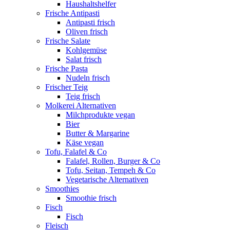
Haushaltshelfer
Frische Antipasti
Antipasti frisch
Oliven frisch
Frische Salate
Kohlgemüse
Salat frisch
Frische Pasta
Nudeln frisch
Frischer Teig
Teig frisch
Molkerei Alternativen
Milchprodukte vegan
Bier
Butter & Margarine
Käse vegan
Tofu, Falafel & Co
Falafel, Rollen, Burger & Co
Tofu, Seitan, Tempeh & Co
Vegetarische Alternativen
Smoothies
Smoothie frisch
Fisch
Fisch
Fleisch