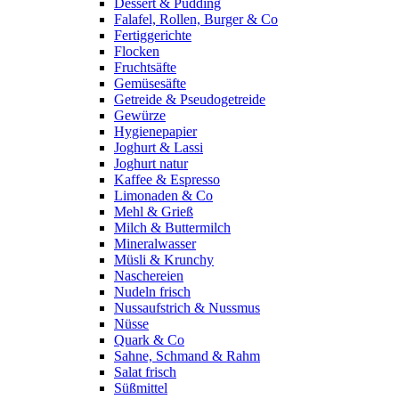
Dessert & Pudding
Falafel, Rollen, Burger & Co
Fertiggerichte
Flocken
Fruchtsäfte
Gemüsesäfte
Getreide & Pseudogetreide
Gewürze
Hygienepapier
Joghurt & Lassi
Joghurt natur
Kaffee & Espresso
Limonaden & Co
Mehl & Grieß
Milch & Buttermilch
Mineralwasser
Müsli & Krunchy
Naschereien
Nudeln frisch
Nussaufstrich & Nussmus
Nüsse
Quark & Co
Sahne, Schmand & Rahm
Salat frisch
Süßmittel