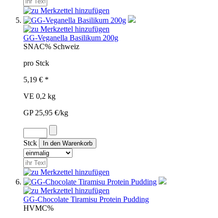
GG-Veganella Basilikum 200g
SNA
C%
Schweiz
pro Stck
5,19 € *
VE 0,2 kg
GP 25,95 €/kg
Stck
GG-Chocolate Tiramisu Protein Pudding
HVM
C%