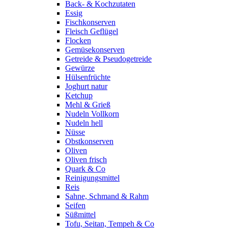
Back- & Kochzutaten
Essig
Fischkonserven
Fleisch Geflügel
Flocken
Gemüsekonserven
Getreide & Pseudogetreide
Gewürze
Hülsenfrüchte
Joghurt natur
Ketchup
Mehl & Grieß
Nudeln Vollkorn
Nudeln hell
Nüsse
Obstkonserven
Oliven
Oliven frisch
Quark & Co
Reinigungsmittel
Reis
Sahne, Schmand & Rahm
Seifen
Süßmittel
Tofu, Seitan, Tempeh & Co