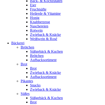
Back- & Kochzutaten
Eier
Fruchtsäfte
Heilerde & Vitamine
Honig
Knabberzeug
Naschereien
Rotwein
Zwieback & Knäcke
Weißwein & Rosé
Bäckerei
Brötchen
Süßgebäck & Kuchen
Brötchen
Aufbacksortiment
Brot
Brot
Zwieback & Knäcke
Aufbacksortiment
Pikantes
Snacks
Zwieback & Knäcke
Süßes
Süßgebäck & Kuchen
Brot