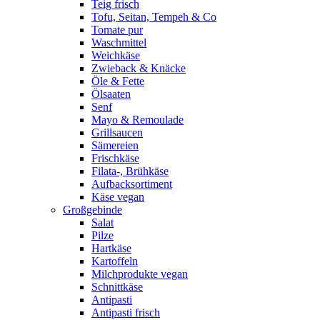
Teig frisch
Tofu, Seitan, Tempeh & Co
Tomate pur
Waschmittel
Weichkäse
Zwieback & Knäcke
Öle & Fette
Ölsaaten
Senf
Mayo & Remoulade
Grillsaucen
Sämereien
Frischkäse
Filata-, Brühkäse
Aufbacksortiment
Käse vegan
Großgebinde
Salat
Pilze
Hartkäse
Kartoffeln
Milchprodukte vegan
Schnittkäse
Antipasti
Antipasti frisch