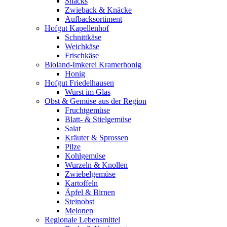
Snacks
Zwieback & Knäcke
Aufbacksortiment
Hofgut Kapellenhof
Schnittkäse
Weichkäse
Frischkäse
Bioland-Imkerei Kramerhonig
Honig
Hofgut Friedelhausen
Wurst im Glas
Obst & Gemüse aus der Region
Fruchtgemüse
Blatt- & Stielgemüse
Salat
Kräuter & Sprossen
Pilze
Kohlgemüse
Wurzeln & Knollen
Zwiebelgemüse
Kartoffeln
Äpfel & Birnen
Steinobst
Melonen
Regionale Lebensmittel