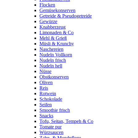
Flocken
Gemüsekonserven
Getreide & Pseudogetreide
Gewürze
Knabberzeug
Limonaden & Co
Mehl & Grieß
Müsli & Krunchy
Naschereien
Nudeln Vollkorn
Nudeln frisch
Nudeln hell
Nüsse
Obstkonserven
Oliven
Reis
Rotwein
Schokolade
Seifen
Smoothie frisch
Snacks
Tofu, Seitan, Tempeh & Co
Tomate pur
Würzsaucen
Zahn- & Mundpflege