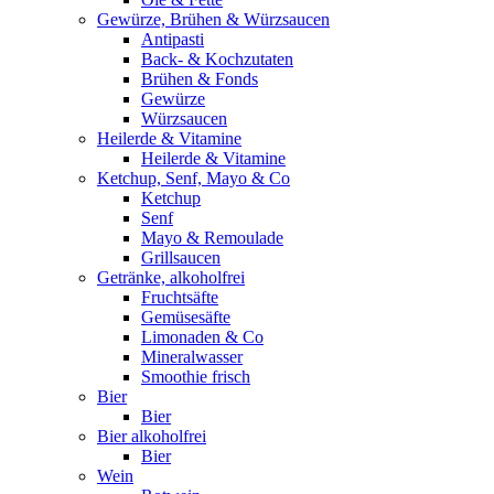
Gewürze, Brühen & Würzsaucen
Antipasti
Back- & Kochzutaten
Brühen & Fonds
Gewürze
Würzsaucen
Heilerde & Vitamine
Heilerde & Vitamine
Ketchup, Senf, Mayo & Co
Ketchup
Senf
Mayo & Remoulade
Grillsaucen
Getränke, alkoholfrei
Fruchtsäfte
Gemüsesäfte
Limonaden & Co
Mineralwasser
Smoothie frisch
Bier
Bier
Bier alkoholfrei
Bier
Wein