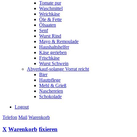
Tomate pur
Waschmittel
Weichkäse
Öle & Fette
Ölsaaten
Senf
Wurst Rind
Mayo & Remoulade
Haushaltshelfer
Käse gerieben
Frischkäse
Wurst Schwein
Abverkauf-solange Vorrat reicht
Bier
Hautpflege
Mehl & Grieß
Naschereien
Schokolade
Logout
Telefon
Mail
Warenkorb
X
Warenkorb
fixieren