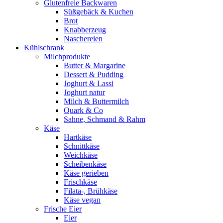
Glutenfreie Backwaren
Süßgebäck & Kuchen
Brot
Knabberzeug
Naschereien
Kühlschrank
Milchprodukte
Butter & Margarine
Dessert & Pudding
Joghurt & Lassi
Joghurt natur
Milch & Buttermilch
Quark & Co
Sahne, Schmand & Rahm
Käse
Hartkäse
Schnittkäse
Weichkäse
Scheibenkäse
Käse gerieben
Frischkäse
Filata-, Brühkäse
Käse vegan
Frische Eier
Eier