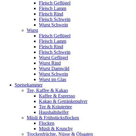
Fleisch Geflügel
Fleisch Lamm
Fleisch Rind
Fleisch Schwein
Wurst Schwein
Wurst
Fleisch Geflügel
Fleisch Lamm
Fleisch Rind
Fleisch Schwein
Wurst Geflügel
Wurst Rind
Wurst Damwild
Wurst Schwein
Wurst im Glas
Speisekammer
Tee, Kaffee & Kakao
Kaffee & Espresso
Kakao & Getränkepulver
Tee & Kräutertee
Haushaltshelfer
Müsli & Frühstücksflocken
Flocken
Müsli & Krunchy
Trockenfrüchte, Nüsse & Ölsaaten