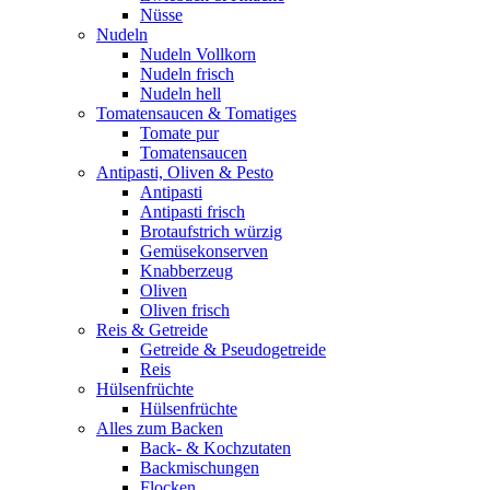
Nüsse
Nudeln
Nudeln Vollkorn
Nudeln frisch
Nudeln hell
Tomatensaucen & Tomatiges
Tomate pur
Tomatensaucen
Antipasti, Oliven & Pesto
Antipasti
Antipasti frisch
Brotaufstrich würzig
Gemüsekonserven
Knabberzeug
Oliven
Oliven frisch
Reis & Getreide
Getreide & Pseudogetreide
Reis
Hülsenfrüchte
Hülsenfrüchte
Alles zum Backen
Back- & Kochzutaten
Backmischungen
Flocken