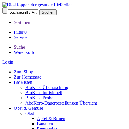
Sortiment
Filter
0
Service
Suche
Warenkorb
Login
Zum Shop
Zur Homepage
BioKisten
BioKiste Überraschung
BioKiste Individuell
BioKiste Probe
AboKorb-Dauerbestellungen Übersicht
Obst & Gemüse
Obst
Äpfel & Birnen
Bananen
Beerenobst