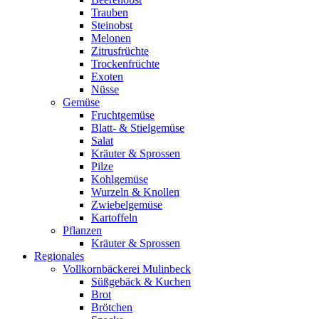
Trauben
Steinobst
Melonen
Zitrusfrüchte
Trockenfrüchte
Exoten
Nüsse
Gemüse
Fruchtgemüse
Blatt- & Stielgemüse
Salat
Kräuter & Sprossen
Pilze
Kohlgemüse
Wurzeln & Knollen
Zwiebelgemüse
Kartoffeln
Pflanzen
Kräuter & Sprossen
Regionales
Vollkornbäckerei Mulinbeck
Süßgebäck & Kuchen
Brot
Brötchen