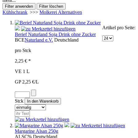
mehr...
Kühlschrank
>>>
Molkerei Alternativen
Artikel pro Seite:
Berief Naturland Soja Drink ohne Zucker
BCE
Naturland e.V.
Deutschland
pro Stck
2,25 € *
VE 1 L
GP 2,25 €/L
Stck
Margarine Alsan 250g
ALS
C%
Deutschland