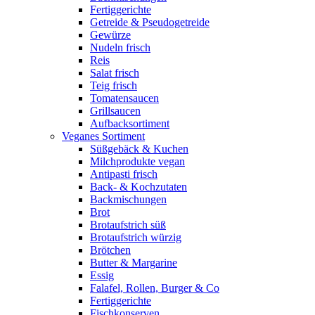
Fertiggerichte
Getreide & Pseudogetreide
Gewürze
Nudeln frisch
Reis
Salat frisch
Teig frisch
Tomatensaucen
Grillsaucen
Aufbacksortiment
Veganes Sortiment
Süßgebäck & Kuchen
Milchprodukte vegan
Antipasti frisch
Back- & Kochzutaten
Backmischungen
Brot
Brotaufstrich süß
Brotaufstrich würzig
Brötchen
Butter & Margarine
Essig
Falafel, Rollen, Burger & Co
Fertiggerichte
Fischkonserven