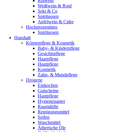
Rotwein
Weißwein & Rosé
Sekt & Co
Spirituosen
Apfelwein & Cidre
Hochprozentiges
Spirituosen
Haushalt
Körperpflege & Kosmetik
Baby- & Kinderpflege
Gesichtspflege
Haarpflege
Hautpflege
Kosmetik
Zahn- & Mundpflege
Drogerie
Einkochen
Gutscheine
Hautpflege
Hygienepapier
Raumdüfte
Reinigungsmittel
Seifen
Waschmittel
Ätherische Öle