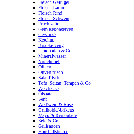
Fleisch Geflügel
Fleisch Lamm
Fleisch Rind
Fleisch Schwein
Fruchtsäfte
Gemüsekonserven
Gewürze
Ketchup
Knabberzeug
Limonaden & Co
Mineralwasser
Nudeln hell
Oliven
Oliven frisch
Salat frisch
Tofu, Seitan, Tempeh & Co
Weichkäse
Ölsaaten
Senf
Weißwein & Rosé
Grillkohle/-briketts
Mayo & Remoulade
Sekt & Co
Grillsaucen
Haushaltshelfer