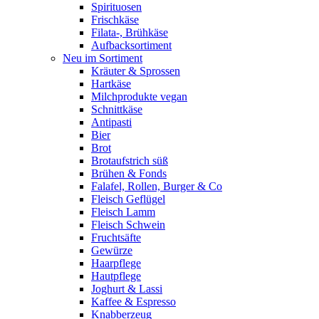
Spirituosen
Frischkäse
Filata-, Brühkäse
Aufbacksortiment
Neu im Sortiment
Kräuter & Sprossen
Hartkäse
Milchprodukte vegan
Schnittkäse
Antipasti
Bier
Brot
Brotaufstrich süß
Brühen & Fonds
Falafel, Rollen, Burger & Co
Fleisch Geflügel
Fleisch Lamm
Fleisch Schwein
Fruchtsäfte
Gewürze
Haarpflege
Hautpflege
Joghurt & Lassi
Kaffee & Espresso
Knabberzeug