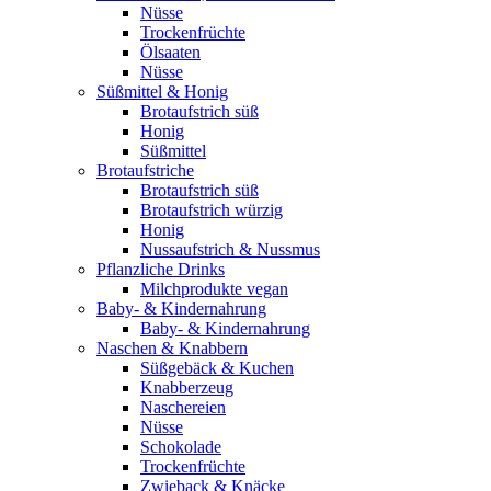
Nüsse
Trockenfrüchte
Ölsaaten
Nüsse
Süßmittel & Honig
Brotaufstrich süß
Honig
Süßmittel
Brotaufstriche
Brotaufstrich süß
Brotaufstrich würzig
Honig
Nussaufstrich & Nussmus
Pflanzliche Drinks
Milchprodukte vegan
Baby- & Kindernahrung
Baby- & Kindernahrung
Naschen & Knabbern
Süßgebäck & Kuchen
Knabberzeug
Naschereien
Nüsse
Schokolade
Trockenfrüchte
Zwieback & Knäcke