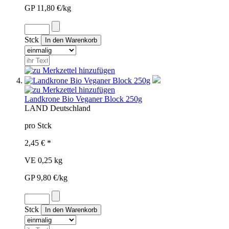
GP 11,80 €/kg
Stck
Landkrone Bio Veganer Block 250g
LAN
D
Deutschland
pro Stck
2,45 € *
VE 0,25 kg
GP 9,80 €/kg
Stck