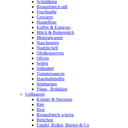
Schnittkäse
Brotaufstrich süß
Fruchtsäfte
Gewürze
Hautpflege
Kaffee & Espresso
Milch & Buttermilch
Mineralwasser
Naschereien
Nudeln hell
Obstkonserven
Oliven
Seifen
Süßmittel
Tomatensaucen
Haushaltshelfer
Spirituosen
Filata-, Brühkäse
Grillsaison
Kräuter & Sprossen
Bier
Brot
Brotaufstrich würzig
Brötchen
Falafel, Rollen, Burger & Co