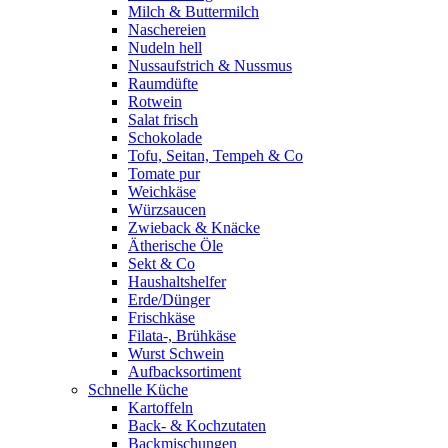
Milch & Buttermilch
Naschereien
Nudeln hell
Nussaufstrich & Nussmus
Raumdüfte
Rotwein
Salat frisch
Schokolade
Tofu, Seitan, Tempeh & Co
Tomate pur
Weichkäse
Würzsaucen
Zwieback & Knäcke
Ätherische Öle
Sekt & Co
Haushaltshelfer
Erde/Dünger
Frischkäse
Filata-, Brühkäse
Wurst Schwein
Aufbacksortiment
Schnelle Küche
Kartoffeln
Back- & Kochzutaten
Backmischungen