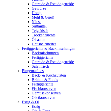
Getreide & Pseudogetreide
Gewürze
Honig
Mehl & Grieß
Nüsse
Süßmittel
Teig frisch
Trockenfrüchte
Ölsaaten
Haushaltshelfer
Fertiggerichte & Backmischungen
Backmischungen
Fertiggerichte
Getreide & Pseudogetreide
Salat frisch
Eingemachtes
Back- & Kochzutaten
Brühen & Fonds
Fertiggerichte
Fischkonserven
Gemüsekonserven
Obstkonserven
Essig & Öl
Essig
Öle & Fette