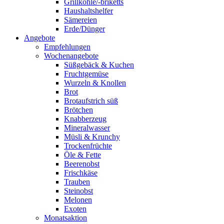
Grillkohle/-briketts
Haushaltshelfer
Sämereien
Erde/Dünger
Angebote
Empfehlungen
Wochenangebote
Süßgebäck & Kuchen
Fruchtgemüse
Wurzeln & Knollen
Brot
Brotaufstrich süß
Brötchen
Knabberzeug
Mineralwasser
Müsli & Krunchy
Trockenfrüchte
Öle & Fette
Beerenobst
Frischkäse
Trauben
Steinobst
Melonen
Exoten
Monatsaktion