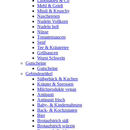
Limonaden & Co
Mehl & Grieß
Müsli & Krunchy
Naschereien
Nudeln Vollkorn
Nudeln hell
Nüsse
Tomatensaucen
Senf
Tee & Kräutertee
Grillsaucen
Wurst Schwein
Gutscheine
Gutscheine
Gebindeartikel
Süßgebäck & Kuchen
Kräuter & Sprossen
Milchprodukte vegan
Antipasti
Antipasti frisch
Baby- & Kindernahrung
Back- & Kochzutaten
Bier
Brotaufstrich süß
Brotaufstrich würzig