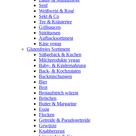
Senf
Weißwein & Rosé
Sekt & Co
Tee & Kräutertee
Grillsaucen
Spirituosen
Aufbacksortiment
Käse vegan
Glutenfreies Sortiment
Süßgebäck & Kuchen
Milchprodukte vegan
Baby- & Kindernahrung
Back- & Kochzutaten
Backmischungen
Bier
Brot
Brotaufstrich würzig
Brötchen
Butter & Margarine
Essig
Flocken
Getreide & Pseudogetreide
Gewürze
Knabberzeug