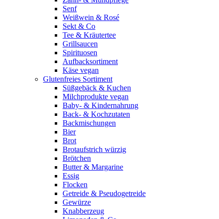
Senf
Weißwein & Rosé
Sekt & Co
Tee & Kräutertee
Grillsaucen
Spirituosen
Aufbacksortiment
Käse vegan
Glutenfreies Sortiment
Süßgebäck & Kuchen
Milchprodukte vegan
Baby- & Kindernahrung
Back- & Kochzutaten
Backmischungen
Bier
Brot
Brotaufstrich würzig
Brötchen
Butter & Margarine
Essig
Flocken
Getreide & Pseudogetreide
Gewürze
Knabberzeug