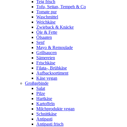
Teig frisch
Tofu, Seitan, Tempeh & Co
Tomate pur
Waschmittel
Weichkäse
Zwieback & Knäcke
Öle & Fette
Ölsaaten
Senf
Mayo & Remoulade
Grillsaucen
Sämereien
Frischkäse
Filata-, Brühkäse
Aufbacksortiment
Käse vegan
Großgebinde
Salat
Pilze
Hartkäse
Kartoffeln
Milchprodukte vegan
Schnittkäse
Antipasti
Antipasti frisch