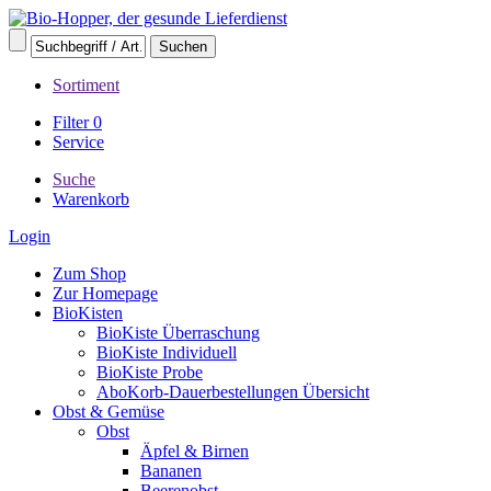
Sortiment
Filter
0
Service
Suche
Warenkorb
Login
Zum Shop
Zur Homepage
BioKisten
BioKiste Überraschung
BioKiste Individuell
BioKiste Probe
AboKorb-Dauerbestellungen Übersicht
Obst & Gemüse
Obst
Äpfel & Birnen
Bananen
Beerenobst