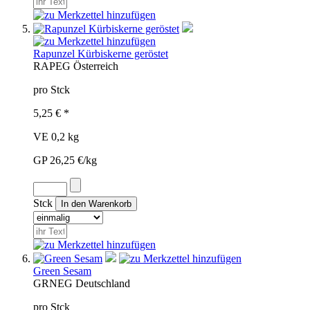
Rapunzel Kürbiskerne geröstet
RAP
EG
Österreich
pro Stck
5,25 € *
VE 0,2 kg
GP 26,25 €/kg
Stck
Green Sesam
GRN
EG
Deutschland
pro Stck