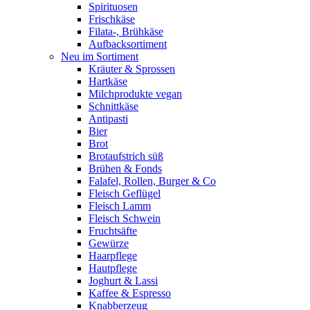
Spirituosen
Frischkäse
Filata-, Brühkäse
Aufbacksortiment
Neu im Sortiment
Kräuter & Sprossen
Hartkäse
Milchprodukte vegan
Schnittkäse
Antipasti
Bier
Brot
Brotaufstrich süß
Brühen & Fonds
Falafel, Rollen, Burger & Co
Fleisch Geflügel
Fleisch Lamm
Fleisch Schwein
Fruchtsäfte
Gewürze
Haarpflege
Hautpflege
Joghurt & Lassi
Kaffee & Espresso
Knabberzeug