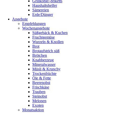
Grillkohle/-briketts
Haushaltshelfer
Sämereien
Erde/Dünger
Angebote
Empfehlungen
Wochenangebote
Süßgebäck & Kuchen
Fruchtgemüse
Wurzeln & Knollen
Brot
Brotaufstrich süß
Brötchen
Knabberzeug
Mineralwasser
Müsli & Krunchy
Trockenfrüchte
Öle & Fette
Beerenobst
Frischkäse
Trauben
Steinobst
Melonen
Exoten
Monatsaktion