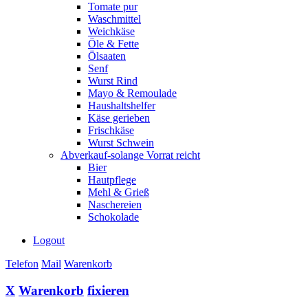
Tomate pur
Waschmittel
Weichkäse
Öle & Fette
Ölsaaten
Senf
Wurst Rind
Mayo & Remoulade
Haushaltshelfer
Käse gerieben
Frischkäse
Wurst Schwein
Abverkauf-solange Vorrat reicht
Bier
Hautpflege
Mehl & Grieß
Naschereien
Schokolade
Logout
Telefon
Mail
Warenkorb
X
Warenkorb
fixieren