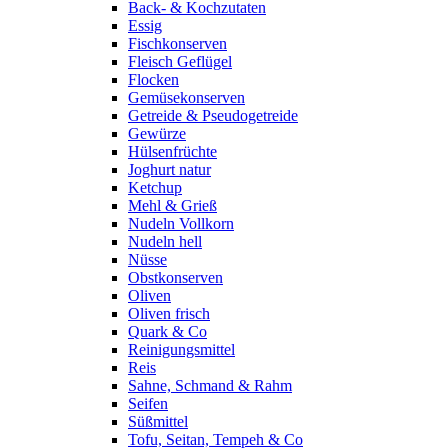
Back- & Kochzutaten
Essig
Fischkonserven
Fleisch Geflügel
Flocken
Gemüsekonserven
Getreide & Pseudogetreide
Gewürze
Hülsenfrüchte
Joghurt natur
Ketchup
Mehl & Grieß
Nudeln Vollkorn
Nudeln hell
Nüsse
Obstkonserven
Oliven
Oliven frisch
Quark & Co
Reinigungsmittel
Reis
Sahne, Schmand & Rahm
Seifen
Süßmittel
Tofu, Seitan, Tempeh & Co