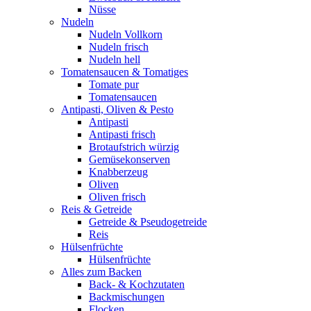
Nüsse
Nudeln
Nudeln Vollkorn
Nudeln frisch
Nudeln hell
Tomatensaucen & Tomatiges
Tomate pur
Tomatensaucen
Antipasti, Oliven & Pesto
Antipasti
Antipasti frisch
Brotaufstrich würzig
Gemüsekonserven
Knabberzeug
Oliven
Oliven frisch
Reis & Getreide
Getreide & Pseudogetreide
Reis
Hülsenfrüchte
Hülsenfrüchte
Alles zum Backen
Back- & Kochzutaten
Backmischungen
Flocken