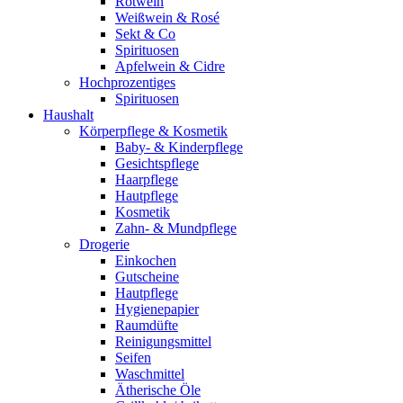
Rotwein
Weißwein & Rosé
Sekt & Co
Spirituosen
Apfelwein & Cidre
Hochprozentiges
Spirituosen
Haushalt
Körperpflege & Kosmetik
Baby- & Kinderpflege
Gesichtspflege
Haarpflege
Hautpflege
Kosmetik
Zahn- & Mundpflege
Drogerie
Einkochen
Gutscheine
Hautpflege
Hygienepapier
Raumdüfte
Reinigungsmittel
Seifen
Waschmittel
Ätherische Öle