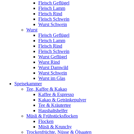
Fleisch Geflügel
Fleisch Lamm
Fleisch Rind
Fleisch Schwein
Wurst Schwein
Wurst
Fleisch Geflügel
Fleisch Lamm
Fleisch Rind
Fleisch Schwein
Wurst Geflügel
Wurst Rind
Wurst Damwild
Wurst Schwein
Wurst im Glas
Speisekammer
Tee, Kaffee & Kakao
Kaffee & Espresso
Kakao & Getränkepulver
Tee & Kräutertee
Haushaltshelfer
Müsli & Frühstücksflocken
Flocken
Müsli & Krunchy
Trockenfrüchte, Nüsse & Ölsaaten