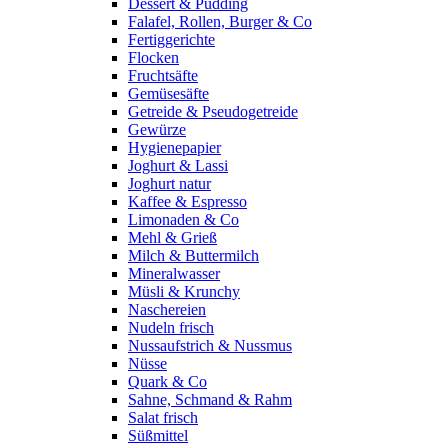
Dessert & Pudding
Falafel, Rollen, Burger & Co
Fertiggerichte
Flocken
Fruchtsäfte
Gemüsesäfte
Getreide & Pseudogetreide
Gewürze
Hygienepapier
Joghurt & Lassi
Joghurt natur
Kaffee & Espresso
Limonaden & Co
Mehl & Grieß
Milch & Buttermilch
Mineralwasser
Müsli & Krunchy
Naschereien
Nudeln frisch
Nussaufstrich & Nussmus
Nüsse
Quark & Co
Sahne, Schmand & Rahm
Salat frisch
Süßmittel