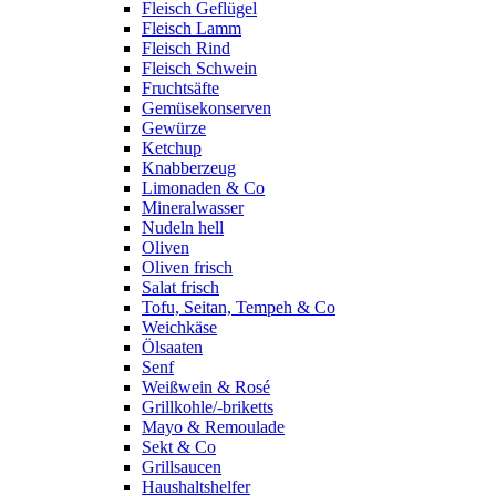
Fleisch Geflügel
Fleisch Lamm
Fleisch Rind
Fleisch Schwein
Fruchtsäfte
Gemüsekonserven
Gewürze
Ketchup
Knabberzeug
Limonaden & Co
Mineralwasser
Nudeln hell
Oliven
Oliven frisch
Salat frisch
Tofu, Seitan, Tempeh & Co
Weichkäse
Ölsaaten
Senf
Weißwein & Rosé
Grillkohle/-briketts
Mayo & Remoulade
Sekt & Co
Grillsaucen
Haushaltshelfer