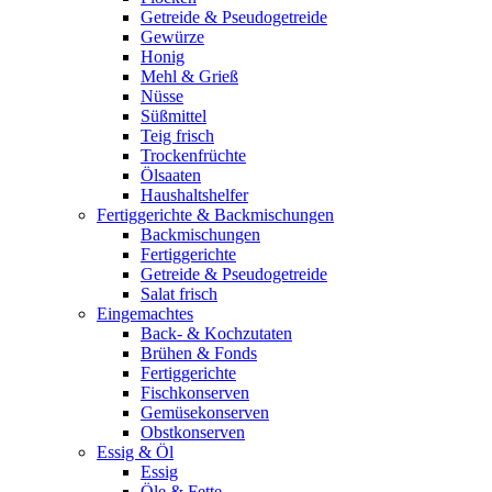
Getreide & Pseudogetreide
Gewürze
Honig
Mehl & Grieß
Nüsse
Süßmittel
Teig frisch
Trockenfrüchte
Ölsaaten
Haushaltshelfer
Fertiggerichte & Backmischungen
Backmischungen
Fertiggerichte
Getreide & Pseudogetreide
Salat frisch
Eingemachtes
Back- & Kochzutaten
Brühen & Fonds
Fertiggerichte
Fischkonserven
Gemüsekonserven
Obstkonserven
Essig & Öl
Essig
Öle & Fette