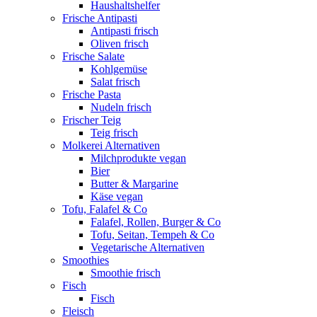
Haushaltshelfer
Frische Antipasti
Antipasti frisch
Oliven frisch
Frische Salate
Kohlgemüse
Salat frisch
Frische Pasta
Nudeln frisch
Frischer Teig
Teig frisch
Molkerei Alternativen
Milchprodukte vegan
Bier
Butter & Margarine
Käse vegan
Tofu, Falafel & Co
Falafel, Rollen, Burger & Co
Tofu, Seitan, Tempeh & Co
Vegetarische Alternativen
Smoothies
Smoothie frisch
Fisch
Fisch
Fleisch