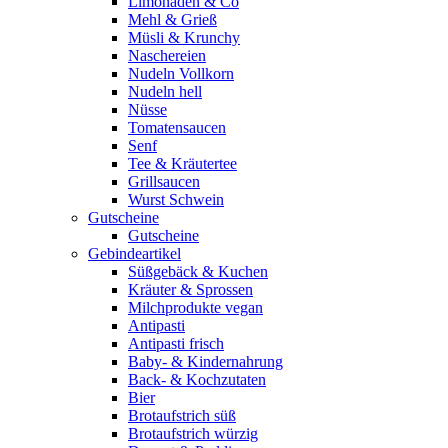
Limonaden & Co
Mehl & Grieß
Müsli & Krunchy
Naschereien
Nudeln Vollkorn
Nudeln hell
Nüsse
Tomatensaucen
Senf
Tee & Kräutertee
Grillsaucen
Wurst Schwein
Gutscheine
Gutscheine
Gebindeartikel
Süßgebäck & Kuchen
Kräuter & Sprossen
Milchprodukte vegan
Antipasti
Antipasti frisch
Baby- & Kindernahrung
Back- & Kochzutaten
Bier
Brotaufstrich süß
Brotaufstrich würzig