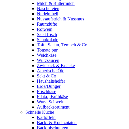
Milch & Buttermilch
Naschereien
Nudeln hell
Nussaufstrich & Nussmus
Raumdüfte
Rotwein
Salat frisch
Schokolade
Tofu, Seitan, Tempeh & Co
Tomate pur
Weichkäse
Würzsaucen
Zwieback & Knäcke
Ätherische Öle
Sekt & Co
Haushaltshelfer
Erde/Dünger
Frischkäse
Filata-, Brühkäse
Wurst Schwein
Aufbacksortiment
Schnelle Küche
Kartoffeln
Back- & Kochzutaten
Backmischungen