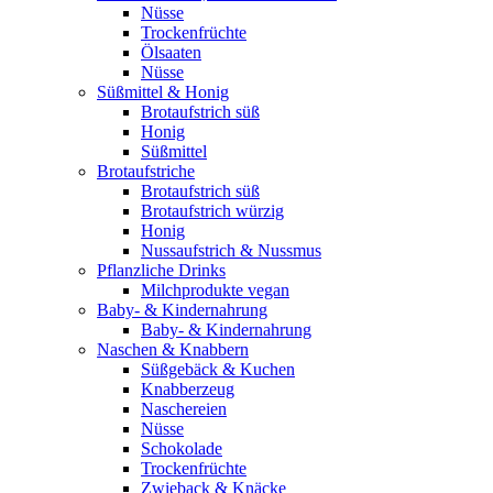
Nüsse
Trockenfrüchte
Ölsaaten
Nüsse
Süßmittel & Honig
Brotaufstrich süß
Honig
Süßmittel
Brotaufstriche
Brotaufstrich süß
Brotaufstrich würzig
Honig
Nussaufstrich & Nussmus
Pflanzliche Drinks
Milchprodukte vegan
Baby- & Kindernahrung
Baby- & Kindernahrung
Naschen & Knabbern
Süßgebäck & Kuchen
Knabberzeug
Naschereien
Nüsse
Schokolade
Trockenfrüchte
Zwieback & Knäcke