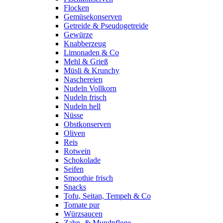
Flocken
Gemüsekonserven
Getreide & Pseudogetreide
Gewürze
Knabberzeug
Limonaden & Co
Mehl & Grieß
Müsli & Krunchy
Naschereien
Nudeln Vollkorn
Nudeln frisch
Nudeln hell
Nüsse
Obstkonserven
Oliven
Reis
Rotwein
Schokolade
Seifen
Smoothie frisch
Snacks
Tofu, Seitan, Tempeh & Co
Tomate pur
Würzsaucen
Zahn- & Mundpflege