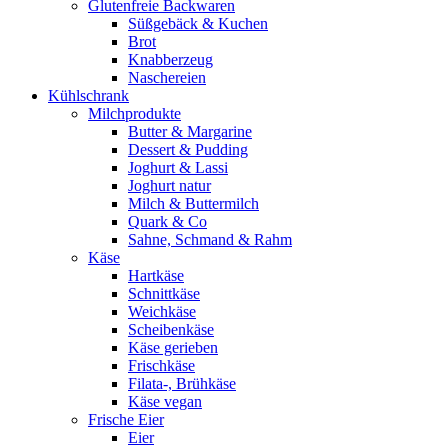
Glutenfreie Backwaren
Süßgebäck & Kuchen
Brot
Knabberzeug
Naschereien
Kühlschrank
Milchprodukte
Butter & Margarine
Dessert & Pudding
Joghurt & Lassi
Joghurt natur
Milch & Buttermilch
Quark & Co
Sahne, Schmand & Rahm
Käse
Hartkäse
Schnittkäse
Weichkäse
Scheibenkäse
Käse gerieben
Frischkäse
Filata-, Brühkäse
Käse vegan
Frische Eier
Eier