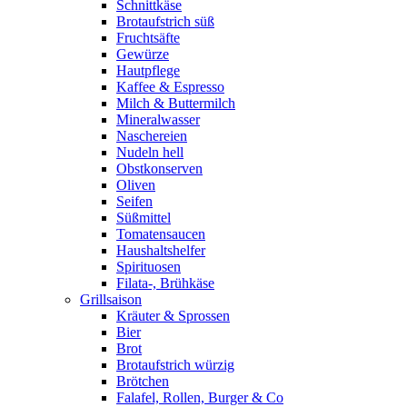
Schnittkäse
Brotaufstrich süß
Fruchtsäfte
Gewürze
Hautpflege
Kaffee & Espresso
Milch & Buttermilch
Mineralwasser
Naschereien
Nudeln hell
Obstkonserven
Oliven
Seifen
Süßmittel
Tomatensaucen
Haushaltshelfer
Spirituosen
Filata-, Brühkäse
Grillsaison
Kräuter & Sprossen
Bier
Brot
Brotaufstrich würzig
Brötchen
Falafel, Rollen, Burger & Co