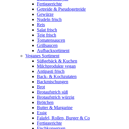
Fertiggerichte
Getreide & Pseudogetreide
Gewürze
Nudeln frisch
Reis
Salat frisch
Teig frisch
Tomatensaucen
Grillsaucen
Aufbacksortiment
Veganes Sortiment
Süßgebäck & Kuchen
Milchprodukte vegan
Antipasti frisch
Back- & Kochzutaten
Backmischungen
Brot
Brotaufstrich süß
Brotaufstrich würzig
Brötchen
Butter & Margarine
Essig
Falafel, Rollen, Burger & Co
Fertiggerichte
Fischkonserven