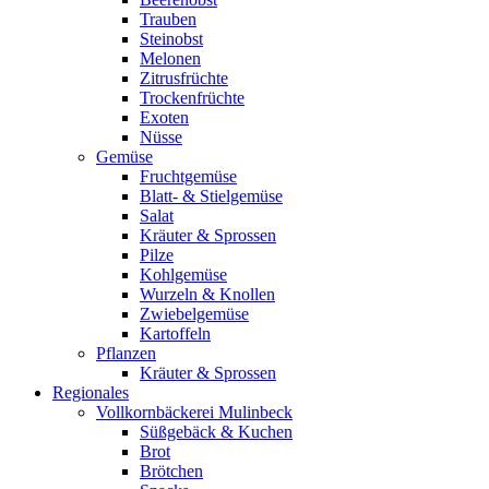
Trauben
Steinobst
Melonen
Zitrusfrüchte
Trockenfrüchte
Exoten
Nüsse
Gemüse
Fruchtgemüse
Blatt- & Stielgemüse
Salat
Kräuter & Sprossen
Pilze
Kohlgemüse
Wurzeln & Knollen
Zwiebelgemüse
Kartoffeln
Pflanzen
Kräuter & Sprossen
Regionales
Vollkornbäckerei Mulinbeck
Süßgebäck & Kuchen
Brot
Brötchen