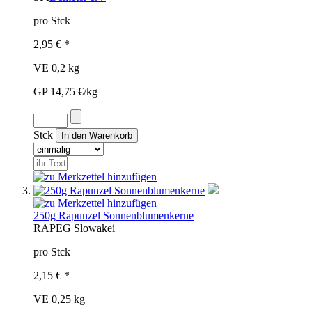
pro Stck
2,95 € *
VE 0,2 kg
GP 14,75 €/kg
Stck
250g Rapunzel Sonnenblumenkerne
RAP
EG
Slowakei
pro Stck
2,15 € *
VE 0,25 kg