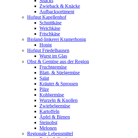
Snacks
Zwieback & Knäcke
Aufbacksortiment
Hofgut Kapellenhof
Schnittkäse
Weichkäse
Frischkäse
Bioland-Imkerei Kramerhonig
Honig
Hofgut Friedelhausen
Wurst im Glas
Obst & Gemüse aus der Region
Fruchtgemüse
Blatt- & Stielgemüse
Salat
Kräuter & Sprossen
Pilze
Kohlgemüse
Wurzeln & Knollen
Zwiebelgemüse
Kartoffeln
Äpfel & Birnen
Steinobst
Melonen
Regionale Lebensmittel