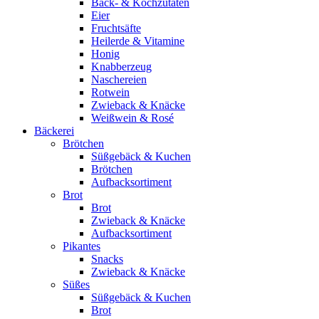
Back- & Kochzutaten
Eier
Fruchtsäfte
Heilerde & Vitamine
Honig
Knabberzeug
Naschereien
Rotwein
Zwieback & Knäcke
Weißwein & Rosé
Bäckerei
Brötchen
Süßgebäck & Kuchen
Brötchen
Aufbacksortiment
Brot
Brot
Zwieback & Knäcke
Aufbacksortiment
Pikantes
Snacks
Zwieback & Knäcke
Süßes
Süßgebäck & Kuchen
Brot