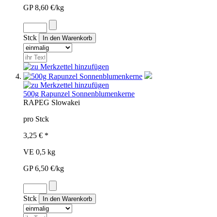
GP 8,60 €/kg
Stck
500g Rapunzel Sonnenblumenkerne
RAP
EG
Slowakei
pro Stck
3,25 € *
VE 0,5 kg
GP 6,50 €/kg
Stck