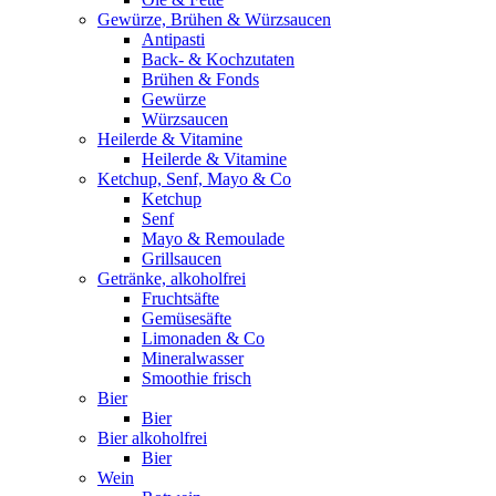
Gewürze, Brühen & Würzsaucen
Antipasti
Back- & Kochzutaten
Brühen & Fonds
Gewürze
Würzsaucen
Heilerde & Vitamine
Heilerde & Vitamine
Ketchup, Senf, Mayo & Co
Ketchup
Senf
Mayo & Remoulade
Grillsaucen
Getränke, alkoholfrei
Fruchtsäfte
Gemüsesäfte
Limonaden & Co
Mineralwasser
Smoothie frisch
Bier
Bier
Bier alkoholfrei
Bier
Wein