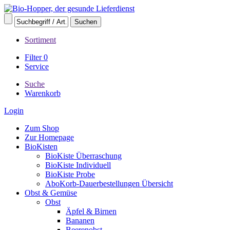
Sortiment
Filter
0
Service
Suche
Warenkorb
Login
Zum Shop
Zur Homepage
BioKisten
BioKiste Überraschung
BioKiste Individuell
BioKiste Probe
AboKorb-Dauerbestellungen Übersicht
Obst & Gemüse
Obst
Äpfel & Birnen
Bananen
Beerenobst