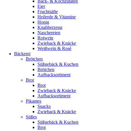
Back- & Kochzutaten
Eier
Fruchtsäfte
Heilerde & Vitamine
Honig
Knabberzeug
Naschereien
Rotwein
Zwieback & Knäcke
Weißwein & Rosé
Bäckerei
Brötchen
Süßgebäck & Kuchen
Brötchen
Aufbacksortiment
Brot
Brot
Zwieback & Knäcke
Aufbacksortiment
Pikantes
Snacks
Zwieback & Knäcke
Süßes
Süßgebäck & Kuchen
Brot