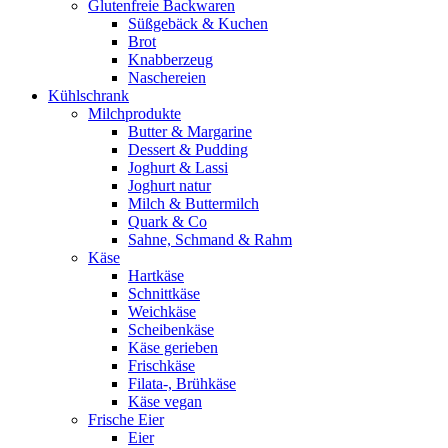
Glutenfreie Backwaren
Süßgebäck & Kuchen
Brot
Knabberzeug
Naschereien
Kühlschrank
Milchprodukte
Butter & Margarine
Dessert & Pudding
Joghurt & Lassi
Joghurt natur
Milch & Buttermilch
Quark & Co
Sahne, Schmand & Rahm
Käse
Hartkäse
Schnittkäse
Weichkäse
Scheibenkäse
Käse gerieben
Frischkäse
Filata-, Brühkäse
Käse vegan
Frische Eier
Eier