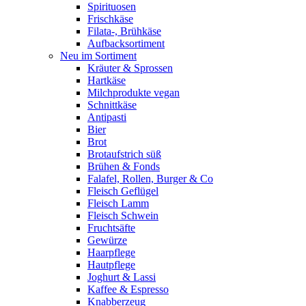
Spirituosen
Frischkäse
Filata-, Brühkäse
Aufbacksortiment
Neu im Sortiment
Kräuter & Sprossen
Hartkäse
Milchprodukte vegan
Schnittkäse
Antipasti
Bier
Brot
Brotaufstrich süß
Brühen & Fonds
Falafel, Rollen, Burger & Co
Fleisch Geflügel
Fleisch Lamm
Fleisch Schwein
Fruchtsäfte
Gewürze
Haarpflege
Hautpflege
Joghurt & Lassi
Kaffee & Espresso
Knabberzeug