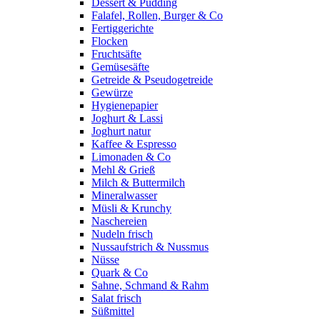
Dessert & Pudding
Falafel, Rollen, Burger & Co
Fertiggerichte
Flocken
Fruchtsäfte
Gemüsesäfte
Getreide & Pseudogetreide
Gewürze
Hygienepapier
Joghurt & Lassi
Joghurt natur
Kaffee & Espresso
Limonaden & Co
Mehl & Grieß
Milch & Buttermilch
Mineralwasser
Müsli & Krunchy
Naschereien
Nudeln frisch
Nussaufstrich & Nussmus
Nüsse
Quark & Co
Sahne, Schmand & Rahm
Salat frisch
Süßmittel