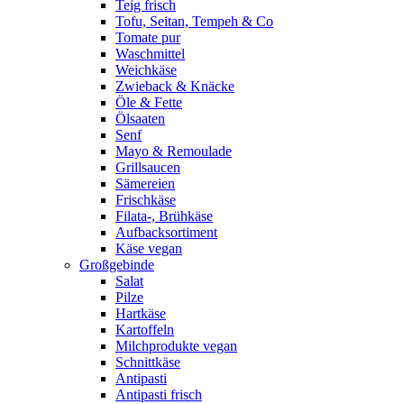
Teig frisch
Tofu, Seitan, Tempeh & Co
Tomate pur
Waschmittel
Weichkäse
Zwieback & Knäcke
Öle & Fette
Ölsaaten
Senf
Mayo & Remoulade
Grillsaucen
Sämereien
Frischkäse
Filata-, Brühkäse
Aufbacksortiment
Käse vegan
Großgebinde
Salat
Pilze
Hartkäse
Kartoffeln
Milchprodukte vegan
Schnittkäse
Antipasti
Antipasti frisch