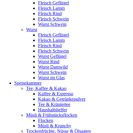
Fleisch Geflügel
Fleisch Lamm
Fleisch Rind
Fleisch Schwein
Wurst Schwein
Wurst
Fleisch Geflügel
Fleisch Lamm
Fleisch Rind
Fleisch Schwein
Wurst Geflügel
Wurst Rind
Wurst Damwild
Wurst Schwein
Wurst im Glas
Speisekammer
Tee, Kaffee & Kakao
Kaffee & Espresso
Kakao & Getränkepulver
Tee & Kräutertee
Haushaltshelfer
Müsli & Frühstücksflocken
Flocken
Müsli & Krunchy
Trockenfrüchte, Nüsse & Ölsaaten