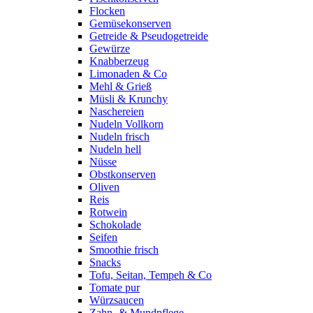
Flocken
Gemüsekonserven
Getreide & Pseudogetreide
Gewürze
Knabberzeug
Limonaden & Co
Mehl & Grieß
Müsli & Krunchy
Naschereien
Nudeln Vollkorn
Nudeln frisch
Nudeln hell
Nüsse
Obstkonserven
Oliven
Reis
Rotwein
Schokolade
Seifen
Smoothie frisch
Snacks
Tofu, Seitan, Tempeh & Co
Tomate pur
Würzsaucen
Zahn- & Mundpflege