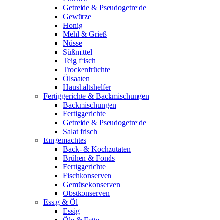
Getreide & Pseudogetreide
Gewürze
Honig
Mehl & Grieß
Nüsse
Süßmittel
Teig frisch
Trockenfrüchte
Ölsaaten
Haushaltshelfer
Fertiggerichte & Backmischungen
Backmischungen
Fertiggerichte
Getreide & Pseudogetreide
Salat frisch
Eingemachtes
Back- & Kochzutaten
Brühen & Fonds
Fertiggerichte
Fischkonserven
Gemüsekonserven
Obstkonserven
Essig & Öl
Essig
Öle & Fette