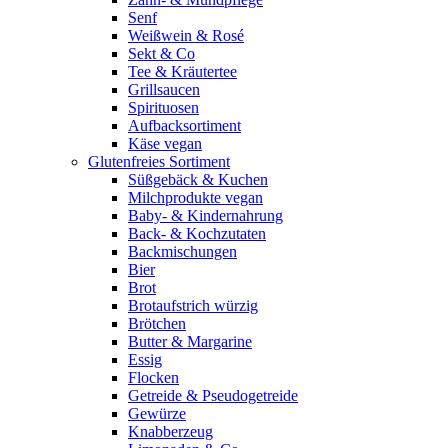
Senf
Weißwein & Rosé
Sekt & Co
Tee & Kräutertee
Grillsaucen
Spirituosen
Aufbacksortiment
Käse vegan
Glutenfreies Sortiment
Süßgebäck & Kuchen
Milchprodukte vegan
Baby- & Kindernahrung
Back- & Kochzutaten
Backmischungen
Bier
Brot
Brotaufstrich würzig
Brötchen
Butter & Margarine
Essig
Flocken
Getreide & Pseudogetreide
Gewürze
Knabberzeug