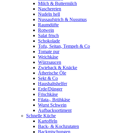
Milch & Buttermilch
Naschereien
Nudeln hell
Nussaufstrich & Nussmus
Raumdüfte
Rotwein
Salat frisch
Schokolade
Tofu, Seitan, Tempeh & Co
Tomate pur
Weichkäse
Würzsaucen
Zwieback & Knäcke
Ätherische Öle
Sekt & Co
Haushaltshelfer
Erde/Dünger
Frischkäse
Filata-, Brühkäse
Wurst Schwein
Aufbacksortiment
Schnelle Küche
Kartoffeln
Back- & Kochzutaten
Backmischungen