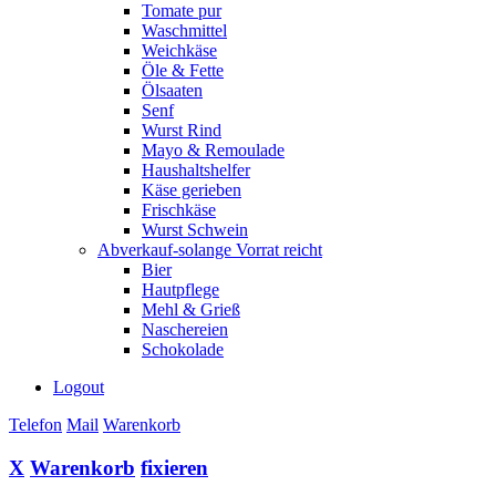
Tomate pur
Waschmittel
Weichkäse
Öle & Fette
Ölsaaten
Senf
Wurst Rind
Mayo & Remoulade
Haushaltshelfer
Käse gerieben
Frischkäse
Wurst Schwein
Abverkauf-solange Vorrat reicht
Bier
Hautpflege
Mehl & Grieß
Naschereien
Schokolade
Logout
Telefon
Mail
Warenkorb
X
Warenkorb
fixieren