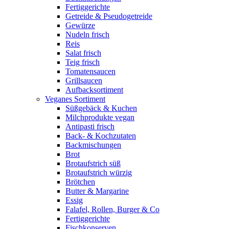
Fertiggerichte
Getreide & Pseudogetreide
Gewürze
Nudeln frisch
Reis
Salat frisch
Teig frisch
Tomatensaucen
Grillsaucen
Aufbacksortiment
Veganes Sortiment
Süßgebäck & Kuchen
Milchprodukte vegan
Antipasti frisch
Back- & Kochzutaten
Backmischungen
Brot
Brotaufstrich süß
Brotaufstrich würzig
Brötchen
Butter & Margarine
Essig
Falafel, Rollen, Burger & Co
Fertiggerichte
Fischkonserven