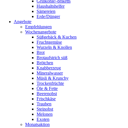
Grillkohle/-briketts
Haushaltshelfer
Sämereien
Erde/Dünger
Angebote
Empfehlungen
Wochenangebote
Süßgebäck & Kuchen
Fruchtgemüse
Wurzeln & Knollen
Brot
Brotaufstrich süß
Brötchen
Knabberzeug
Mineralwasser
Müsli & Krunchy
Trockenfrüchte
Öle & Fette
Beerenobst
Frischkäse
Trauben
Steinobst
Melonen
Exoten
Monatsaktion