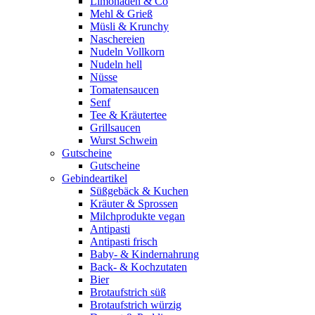
Limonaden & Co
Mehl & Grieß
Müsli & Krunchy
Naschereien
Nudeln Vollkorn
Nudeln hell
Nüsse
Tomatensaucen
Senf
Tee & Kräutertee
Grillsaucen
Wurst Schwein
Gutscheine
Gutscheine
Gebindeartikel
Süßgebäck & Kuchen
Kräuter & Sprossen
Milchprodukte vegan
Antipasti
Antipasti frisch
Baby- & Kindernahrung
Back- & Kochzutaten
Bier
Brotaufstrich süß
Brotaufstrich würzig