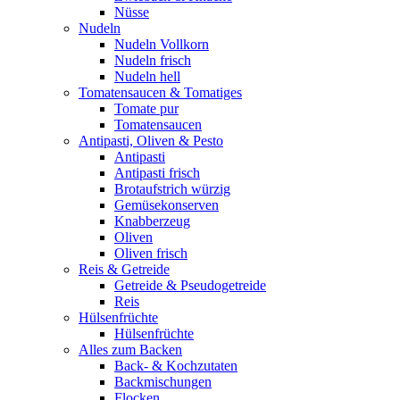
Nüsse
Nudeln
Nudeln Vollkorn
Nudeln frisch
Nudeln hell
Tomatensaucen & Tomatiges
Tomate pur
Tomatensaucen
Antipasti, Oliven & Pesto
Antipasti
Antipasti frisch
Brotaufstrich würzig
Gemüsekonserven
Knabberzeug
Oliven
Oliven frisch
Reis & Getreide
Getreide & Pseudogetreide
Reis
Hülsenfrüchte
Hülsenfrüchte
Alles zum Backen
Back- & Kochzutaten
Backmischungen
Flocken