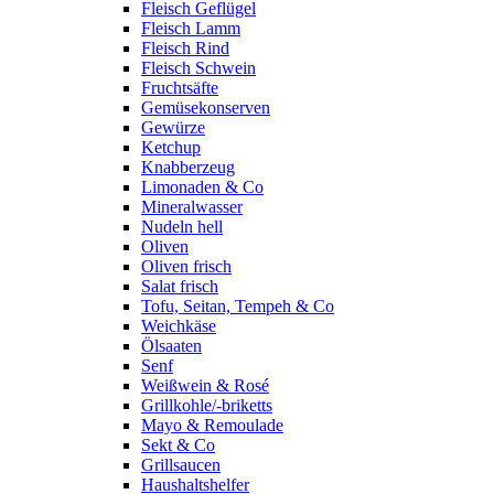
Fleisch Geflügel
Fleisch Lamm
Fleisch Rind
Fleisch Schwein
Fruchtsäfte
Gemüsekonserven
Gewürze
Ketchup
Knabberzeug
Limonaden & Co
Mineralwasser
Nudeln hell
Oliven
Oliven frisch
Salat frisch
Tofu, Seitan, Tempeh & Co
Weichkäse
Ölsaaten
Senf
Weißwein & Rosé
Grillkohle/-briketts
Mayo & Remoulade
Sekt & Co
Grillsaucen
Haushaltshelfer