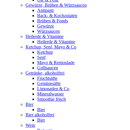
Gewürze, Brühen & Würzsaucen
Antipasti
Back- & Kochzutaten
Brühen & Fonds
Gewürze
Würzsaucen
Heilerde & Vitamine
Heilerde & Vitamine
Ketchup, Senf, Mayo & Co
Ketchup
Senf
Mayo & Remoulade
Grillsaucen
Getränke, alkoholfrei
Fruchtsäfte
Gemüsesäfte
Limonaden & Co
Mineralwasser
Smoothie frisch
Bier
Bier
Bier alkoholfrei
Bier
Wein