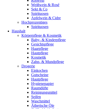
Rotwein
Weißwein & Rosé
Sekt & Co
Spirituosen
Apfelwein & Cidre
Hochprozentiges
Spirituosen
Haushalt
Körperpflege & Kosmetik
Baby- & Kinderpflege
Gesichtspflege
Haarpflege
Hautpflege
Kosmetik
Zahn- & Mundpflege
Drogerie
Einkochen
Gutscheine
Hautpflege
Hygienepapier
Raumdüfte
Reinigungsmittel
Seifen
Waschmittel
Ätherische Öle