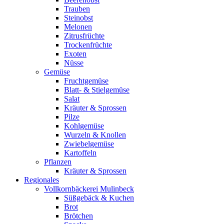
Trauben
Steinobst
Melonen
Zitrusfrüchte
Trockenfrüchte
Exoten
Nüsse
Gemüse
Fruchtgemüse
Blatt- & Stielgemüse
Salat
Kräuter & Sprossen
Pilze
Kohlgemüse
Wurzeln & Knollen
Zwiebelgemüse
Kartoffeln
Pflanzen
Kräuter & Sprossen
Regionales
Vollkornbäckerei Mulinbeck
Süßgebäck & Kuchen
Brot
Brötchen