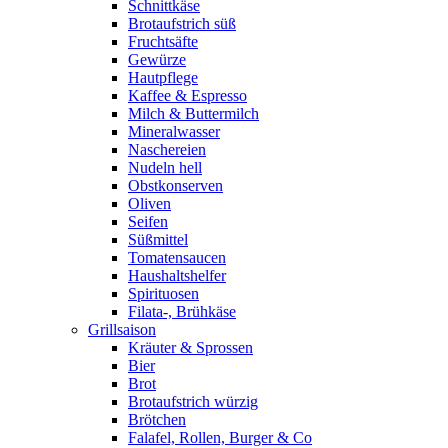
Schnittkäse
Brotaufstrich süß
Fruchtsäfte
Gewürze
Hautpflege
Kaffee & Espresso
Milch & Buttermilch
Mineralwasser
Naschereien
Nudeln hell
Obstkonserven
Oliven
Seifen
Süßmittel
Tomatensaucen
Haushaltshelfer
Spirituosen
Filata-, Brühkäse
Grillsaison
Kräuter & Sprossen
Bier
Brot
Brotaufstrich würzig
Brötchen
Falafel, Rollen, Burger & Co