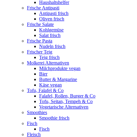
Haushaltshelfer
Frische Antipasti
Antipasti frisch
Oliven frisch
Frische Salate
Kohlgemüse
Salat frisch
Frische Pasta
Nudeln frisch
Frischer Teig
Teig frisch
Molkerei Alternativen
Milchprodukte vegan
Bier
Butter & Margarine
Käse vegan
Tofu, Falafel & Co
Falafel, Rollen, Burger & Co
Tofu, Seitan, Tempeh & Co
Vegetarische Alternativen
Smoothies
Smoothie frisch
Fisch
Fisch
Fleisch