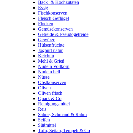
Back- & Kochzutaten
Essig
Fischkonserven
Fleisch Geflügel
Flocken
Gemüsekonserven
Getreide & Pseudogetreide
Gewürze
Hülsenfrüchte
Joghurt natur
Ketchup
Mehl & Grieß
Nudeln Vollkorn
Nudeln hell
Nüsse
Obstkonserven
Oliven
Oliven frisch
Quark & Co
Reinigungsmittel
Reis
Sahne, Schmand & Rahm
Seifen
Süßmittel
Tofu, Seitan, Tempeh & Co