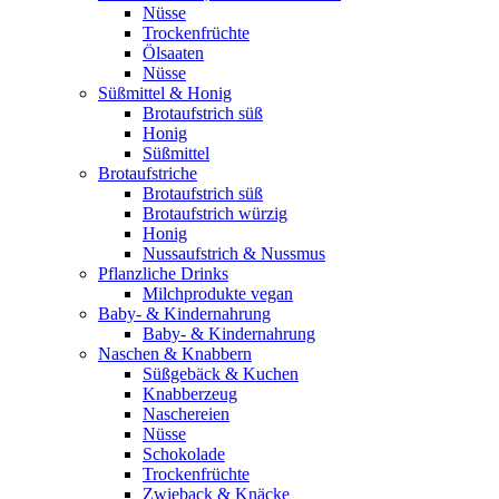
Nüsse
Trockenfrüchte
Ölsaaten
Nüsse
Süßmittel & Honig
Brotaufstrich süß
Honig
Süßmittel
Brotaufstriche
Brotaufstrich süß
Brotaufstrich würzig
Honig
Nussaufstrich & Nussmus
Pflanzliche Drinks
Milchprodukte vegan
Baby- & Kindernahrung
Baby- & Kindernahrung
Naschen & Knabbern
Süßgebäck & Kuchen
Knabberzeug
Naschereien
Nüsse
Schokolade
Trockenfrüchte
Zwieback & Knäcke