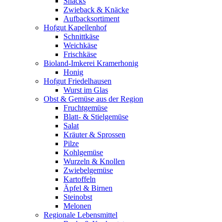
Snacks
Zwieback & Knäcke
Aufbacksortiment
Hofgut Kapellenhof
Schnittkäse
Weichkäse
Frischkäse
Bioland-Imkerei Kramerhonig
Honig
Hofgut Friedelhausen
Wurst im Glas
Obst & Gemüse aus der Region
Fruchtgemüse
Blatt- & Stielgemüse
Salat
Kräuter & Sprossen
Pilze
Kohlgemüse
Wurzeln & Knollen
Zwiebelgemüse
Kartoffeln
Äpfel & Birnen
Steinobst
Melonen
Regionale Lebensmittel