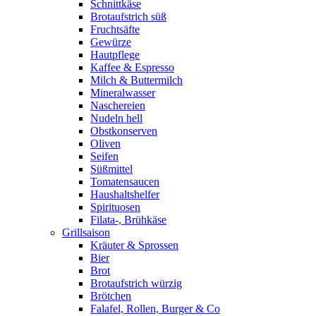
Schnittkäse
Brotaufstrich süß
Fruchtsäfte
Gewürze
Hautpflege
Kaffee & Espresso
Milch & Buttermilch
Mineralwasser
Naschereien
Nudeln hell
Obstkonserven
Oliven
Seifen
Süßmittel
Tomatensaucen
Haushaltshelfer
Spirituosen
Filata-, Brühkäse
Grillsaison
Kräuter & Sprossen
Bier
Brot
Brotaufstrich würzig
Brötchen
Falafel, Rollen, Burger & Co