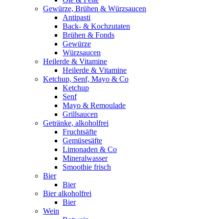
Gewürze, Brühen & Würzsaucen
Antipasti
Back- & Kochzutaten
Brühen & Fonds
Gewürze
Würzsaucen
Heilerde & Vitamine
Heilerde & Vitamine
Ketchup, Senf, Mayo & Co
Ketchup
Senf
Mayo & Remoulade
Grillsaucen
Getränke, alkoholfrei
Fruchtsäfte
Gemüsesäfte
Limonaden & Co
Mineralwasser
Smoothie frisch
Bier
Bier
Bier alkoholfrei
Bier
Wein