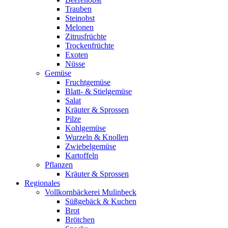
Trauben
Steinobst
Melonen
Zitrusfrüchte
Trockenfrüchte
Exoten
Nüsse
Gemüse
Fruchtgemüse
Blatt- & Stielgemüse
Salat
Kräuter & Sprossen
Pilze
Kohlgemüse
Wurzeln & Knollen
Zwiebelgemüse
Kartoffeln
Pflanzen
Kräuter & Sprossen
Regionales
Vollkornbäckerei Mulinbeck
Süßgebäck & Kuchen
Brot
Brötchen