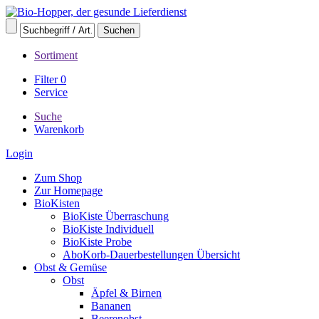
Sortiment
Filter
0
Service
Suche
Warenkorb
Login
Zum Shop
Zur Homepage
BioKisten
BioKiste Überraschung
BioKiste Individuell
BioKiste Probe
AboKorb-Dauerbestellungen Übersicht
Obst & Gemüse
Obst
Äpfel & Birnen
Bananen
Beerenobst