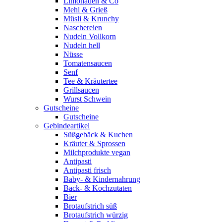
Limonaden & Co
Mehl & Grieß
Müsli & Krunchy
Naschereien
Nudeln Vollkorn
Nudeln hell
Nüsse
Tomatensaucen
Senf
Tee & Kräutertee
Grillsaucen
Wurst Schwein
Gutscheine
Gutscheine
Gebindeartikel
Süßgebäck & Kuchen
Kräuter & Sprossen
Milchprodukte vegan
Antipasti
Antipasti frisch
Baby- & Kindernahrung
Back- & Kochzutaten
Bier
Brotaufstrich süß
Brotaufstrich würzig