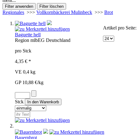
mehr...
Regionales
>>>
Vollkornbäckerei Mulinbeck
>>>
Brot
Artikel pro Seite:
Baguette hell
Region
mlb
EG
Deutschland
pro Stck
4,35 € *
VE 0,4 kg
GP 10,88 €/kg
Stck
Bauernbrot