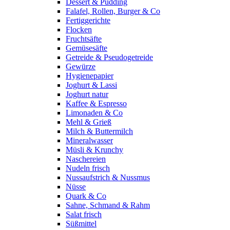
Dessert & Pudding
Falafel, Rollen, Burger & Co
Fertiggerichte
Flocken
Fruchtsäfte
Gemüsesäfte
Getreide & Pseudogetreide
Gewürze
Hygienepapier
Joghurt & Lassi
Joghurt natur
Kaffee & Espresso
Limonaden & Co
Mehl & Grieß
Milch & Buttermilch
Mineralwasser
Müsli & Krunchy
Naschereien
Nudeln frisch
Nussaufstrich & Nussmus
Nüsse
Quark & Co
Sahne, Schmand & Rahm
Salat frisch
Süßmittel