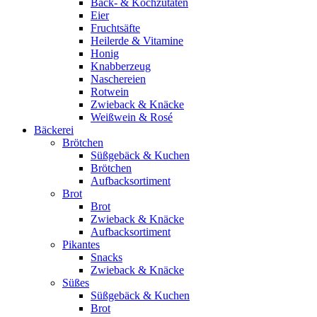
Back- & Kochzutaten
Eier
Fruchtsäfte
Heilerde & Vitamine
Honig
Knabberzeug
Naschereien
Rotwein
Zwieback & Knäcke
Weißwein & Rosé
Bäckerei
Brötchen
Süßgebäck & Kuchen
Brötchen
Aufbacksortiment
Brot
Brot
Zwieback & Knäcke
Aufbacksortiment
Pikantes
Snacks
Zwieback & Knäcke
Süßes
Süßgebäck & Kuchen
Brot