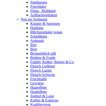
Spirituosen
Frischkäse
Filata-, Brühkäse
Aufbacksortiment
Neu im Sortiment
Kräuter & Sprossen
Hartkäse
Milchprodukte vegan
Schnittkäse
Antipasti
Bier
Brot
Brotaufstrich süß
Brühen & Fonds
Falafel, Rollen, Burger & Co
Fleisch Geflügel
Fleisch Lamm
Fleisch Schwein
Fruchtsäfte
Gewürze
Haarpflege
Hautpflege
Joghurt & Lassi
Kaffee & Espresso
Knabberzeug