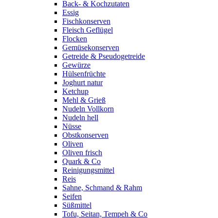
Back- & Kochzutaten
Essig
Fischkonserven
Fleisch Geflügel
Flocken
Gemüsekonserven
Getreide & Pseudogetreide
Gewürze
Hülsenfrüchte
Joghurt natur
Ketchup
Mehl & Grieß
Nudeln Vollkorn
Nudeln hell
Nüsse
Obstkonserven
Oliven
Oliven frisch
Quark & Co
Reinigungsmittel
Reis
Sahne, Schmand & Rahm
Seifen
Süßmittel
Tofu, Seitan, Tempeh & Co