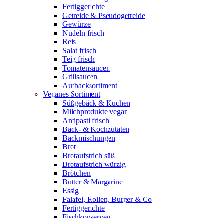
Fertiggerichte
Getreide & Pseudogetreide
Gewürze
Nudeln frisch
Reis
Salat frisch
Teig frisch
Tomatensaucen
Grillsaucen
Aufbacksortiment
Veganes Sortiment
Süßgebäck & Kuchen
Milchprodukte vegan
Antipasti frisch
Back- & Kochzutaten
Backmischungen
Brot
Brotaufstrich süß
Brotaufstrich würzig
Brötchen
Butter & Margarine
Essig
Falafel, Rollen, Burger & Co
Fertiggerichte
Fischkonserven