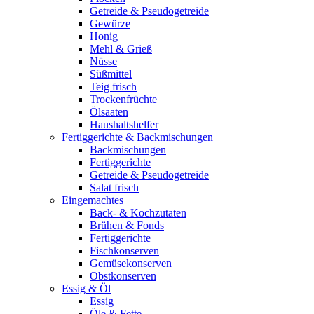
Getreide & Pseudogetreide
Gewürze
Honig
Mehl & Grieß
Nüsse
Süßmittel
Teig frisch
Trockenfrüchte
Ölsaaten
Haushaltshelfer
Fertiggerichte & Backmischungen
Backmischungen
Fertiggerichte
Getreide & Pseudogetreide
Salat frisch
Eingemachtes
Back- & Kochzutaten
Brühen & Fonds
Fertiggerichte
Fischkonserven
Gemüsekonserven
Obstkonserven
Essig & Öl
Essig
Öle & Fette