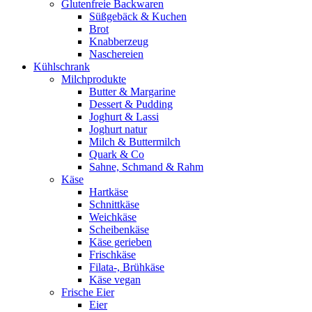
Glutenfreie Backwaren
Süßgebäck & Kuchen
Brot
Knabberzeug
Naschereien
Kühlschrank
Milchprodukte
Butter & Margarine
Dessert & Pudding
Joghurt & Lassi
Joghurt natur
Milch & Buttermilch
Quark & Co
Sahne, Schmand & Rahm
Käse
Hartkäse
Schnittkäse
Weichkäse
Scheibenkäse
Käse gerieben
Frischkäse
Filata-, Brühkäse
Käse vegan
Frische Eier
Eier