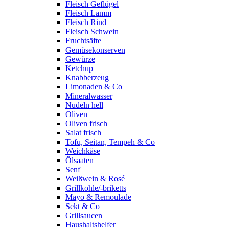
Fleisch Geflügel
Fleisch Lamm
Fleisch Rind
Fleisch Schwein
Fruchtsäfte
Gemüsekonserven
Gewürze
Ketchup
Knabberzeug
Limonaden & Co
Mineralwasser
Nudeln hell
Oliven
Oliven frisch
Salat frisch
Tofu, Seitan, Tempeh & Co
Weichkäse
Ölsaaten
Senf
Weißwein & Rosé
Grillkohle/-briketts
Mayo & Remoulade
Sekt & Co
Grillsaucen
Haushaltshelfer