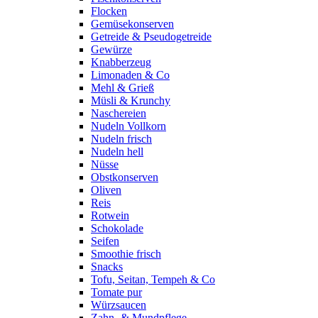
Flocken
Gemüsekonserven
Getreide & Pseudogetreide
Gewürze
Knabberzeug
Limonaden & Co
Mehl & Grieß
Müsli & Krunchy
Naschereien
Nudeln Vollkorn
Nudeln frisch
Nudeln hell
Nüsse
Obstkonserven
Oliven
Reis
Rotwein
Schokolade
Seifen
Smoothie frisch
Snacks
Tofu, Seitan, Tempeh & Co
Tomate pur
Würzsaucen
Zahn- & Mundpflege