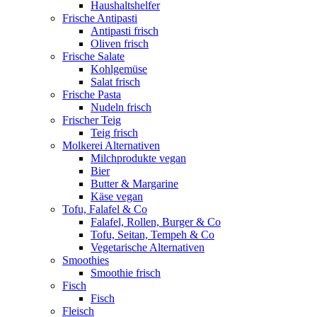
Haushaltshelfer
Frische Antipasti
Antipasti frisch
Oliven frisch
Frische Salate
Kohlgemüse
Salat frisch
Frische Pasta
Nudeln frisch
Frischer Teig
Teig frisch
Molkerei Alternativen
Milchprodukte vegan
Bier
Butter & Margarine
Käse vegan
Tofu, Falafel & Co
Falafel, Rollen, Burger & Co
Tofu, Seitan, Tempeh & Co
Vegetarische Alternativen
Smoothies
Smoothie frisch
Fisch
Fisch
Fleisch