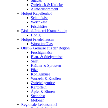
Snacks
Zwieback & Knäcke
Aufbacksortiment
Hofgut Kapellenhof
Schnittkäse
Weichkäse
Frischkäse
Bioland-Imkerei Kramerhonig
Honig
Hofgut Friedelhausen
Wurst im Glas
Obst & Gemüse aus der Region
Fruchtgemüse
Blatt- & Stielgemüse
Salat
Kräuter & Sprossen
Pilze
Kohlgemüse
Wurzeln & Knollen
Zwiebelgemüse
Kartoffeln
Äpfel & Birnen
Steinobst
Melonen
Regionale Lebensmittel