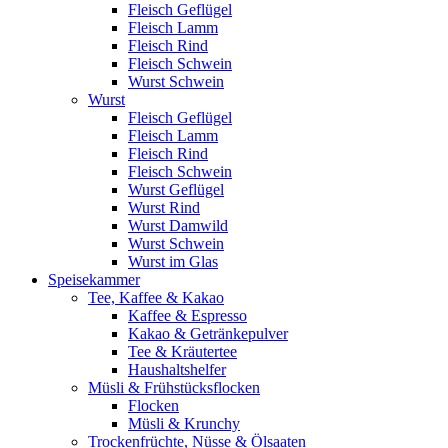
Fleisch Geflügel
Fleisch Lamm
Fleisch Rind
Fleisch Schwein
Wurst Schwein
Wurst
Fleisch Geflügel
Fleisch Lamm
Fleisch Rind
Fleisch Schwein
Wurst Geflügel
Wurst Rind
Wurst Damwild
Wurst Schwein
Wurst im Glas
Speisekammer
Tee, Kaffee & Kakao
Kaffee & Espresso
Kakao & Getränkepulver
Tee & Kräutertee
Haushaltshelfer
Müsli & Frühstücksflocken
Flocken
Müsli & Krunchy
Trockenfrüchte, Nüsse & Ölsaaten