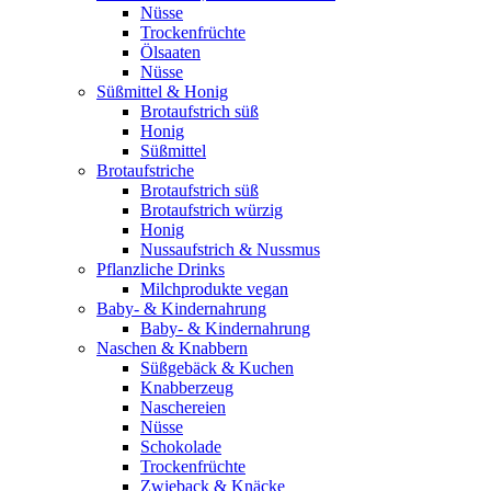
Nüsse
Trockenfrüchte
Ölsaaten
Nüsse
Süßmittel & Honig
Brotaufstrich süß
Honig
Süßmittel
Brotaufstriche
Brotaufstrich süß
Brotaufstrich würzig
Honig
Nussaufstrich & Nussmus
Pflanzliche Drinks
Milchprodukte vegan
Baby- & Kindernahrung
Baby- & Kindernahrung
Naschen & Knabbern
Süßgebäck & Kuchen
Knabberzeug
Naschereien
Nüsse
Schokolade
Trockenfrüchte
Zwieback & Knäcke