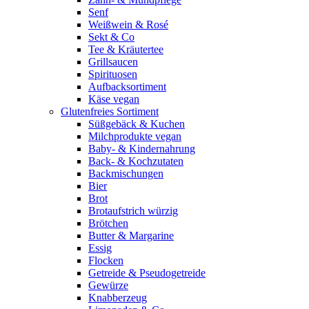
Senf
Weißwein & Rosé
Sekt & Co
Tee & Kräutertee
Grillsaucen
Spirituosen
Aufbacksortiment
Käse vegan
Glutenfreies Sortiment
Süßgebäck & Kuchen
Milchprodukte vegan
Baby- & Kindernahrung
Back- & Kochzutaten
Backmischungen
Bier
Brot
Brotaufstrich würzig
Brötchen
Butter & Margarine
Essig
Flocken
Getreide & Pseudogetreide
Gewürze
Knabberzeug