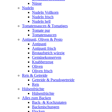
Nüsse
Nudeln
Nudeln Vollkorn
Nudeln frisch
Nudeln hell
Tomatensaucen & Tomatiges
Tomate pur
Tomatensaucen
Antipasti, Oliven & Pesto
Antipasti
Antipasti frisch
Brotaufstrich würzig
Gemüsekonserven
Knabberzeug
Oliven
Oliven frisch
Reis & Getreide
Getreide & Pseudogetreide
Reis
Hülsenfrüchte
Hülsenfrüchte
Alles zum Backen
Back- & Kochzutaten
Backmischungen
Flocken