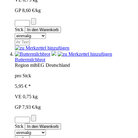
GP 8,60 €/kg
Stck
Buttermilchbrot
Region
mlb
EG
Deutschland
pro Stck
5,95 € *
VE 0,75 kg
GP 7,93 €/kg
Stck