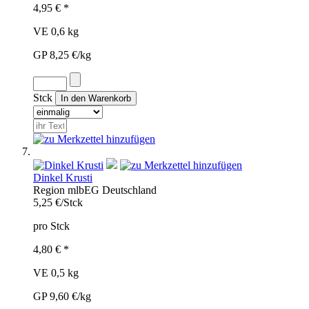
4,95 € *
VE 0,6 kg
GP 8,25 €/kg
Stck
Dinkel Krusti
Region
mlb
EG
Deutschland
5,25 €/Stck
pro Stck
4,80 € *
VE 0,5 kg
GP 9,60 €/kg