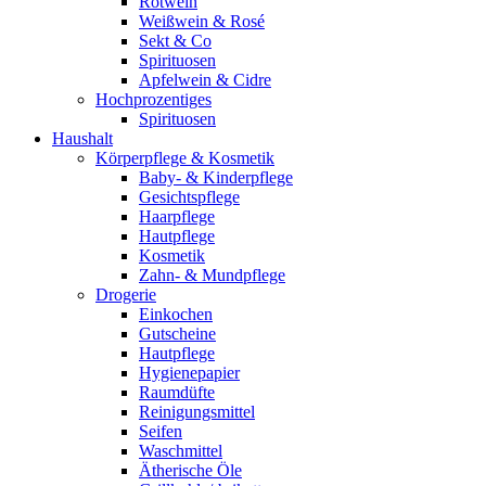
Rotwein
Weißwein & Rosé
Sekt & Co
Spirituosen
Apfelwein & Cidre
Hochprozentiges
Spirituosen
Haushalt
Körperpflege & Kosmetik
Baby- & Kinderpflege
Gesichtspflege
Haarpflege
Hautpflege
Kosmetik
Zahn- & Mundpflege
Drogerie
Einkochen
Gutscheine
Hautpflege
Hygienepapier
Raumdüfte
Reinigungsmittel
Seifen
Waschmittel
Ätherische Öle