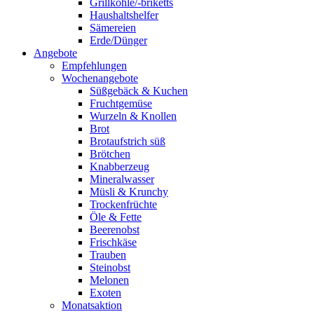
Grillkohle/-briketts
Haushaltshelfer
Sämereien
Erde/Dünger
Angebote
Empfehlungen
Wochenangebote
Süßgebäck & Kuchen
Fruchtgemüse
Wurzeln & Knollen
Brot
Brotaufstrich süß
Brötchen
Knabberzeug
Mineralwasser
Müsli & Krunchy
Trockenfrüchte
Öle & Fette
Beerenobst
Frischkäse
Trauben
Steinobst
Melonen
Exoten
Monatsaktion