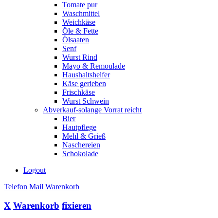
Tomate pur
Waschmittel
Weichkäse
Öle & Fette
Ölsaaten
Senf
Wurst Rind
Mayo & Remoulade
Haushaltshelfer
Käse gerieben
Frischkäse
Wurst Schwein
Abverkauf-solange Vorrat reicht
Bier
Hautpflege
Mehl & Grieß
Naschereien
Schokolade
Logout
Telefon
Mail
Warenkorb
X
Warenkorb
fixieren