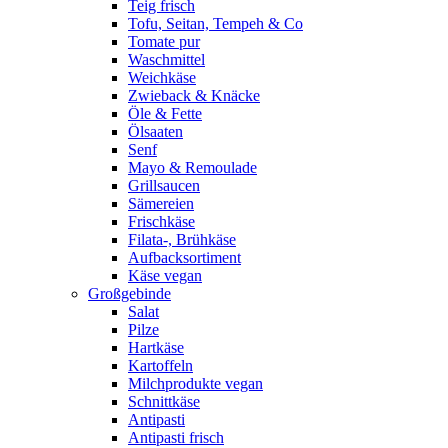
Teig frisch
Tofu, Seitan, Tempeh & Co
Tomate pur
Waschmittel
Weichkäse
Zwieback & Knäcke
Öle & Fette
Ölsaaten
Senf
Mayo & Remoulade
Grillsaucen
Sämereien
Frischkäse
Filata-, Brühkäse
Aufbacksortiment
Käse vegan
Großgebinde
Salat
Pilze
Hartkäse
Kartoffeln
Milchprodukte vegan
Schnittkäse
Antipasti
Antipasti frisch