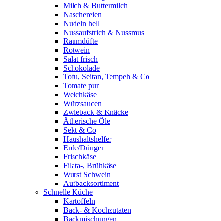
Milch & Buttermilch
Naschereien
Nudeln hell
Nussaufstrich & Nussmus
Raumdüfte
Rotwein
Salat frisch
Schokolade
Tofu, Seitan, Tempeh & Co
Tomate pur
Weichkäse
Würzsaucen
Zwieback & Knäcke
Ätherische Öle
Sekt & Co
Haushaltshelfer
Erde/Dünger
Frischkäse
Filata-, Brühkäse
Wurst Schwein
Aufbacksortiment
Schnelle Küche
Kartoffeln
Back- & Kochzutaten
Backmischungen