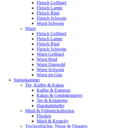
Fleisch Geflügel
Fleisch Lamm
Fleisch Rind
Fleisch Schwein
Wurst Schwein
Wurst
Fleisch Geflügel
Fleisch Lamm
Fleisch Rind
Fleisch Schwein
Wurst Geflügel
Wurst Rind
Wurst Damwild
Wurst Schwein
Wurst im Glas
Speisekammer
Tee, Kaffee & Kakao
Kaffee & Espresso
Kakao & Getränkepulver
Tee & Kräutertee
Haushaltshelfer
Müsli & Frühstücksflocken
Flocken
Müsli & Krunchy
Trockenfrüchte, Nüsse & Ölsaaten