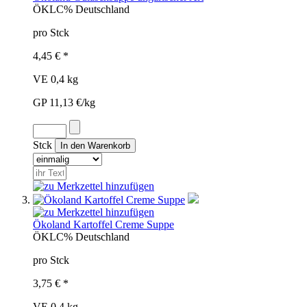
ÖKL
C%
Deutschland
pro Stck
4,45 € *
VE 0,4 kg
GP 11,13 €/kg
Stck
Ökoland Kartoffel Creme Suppe
ÖKL
C%
Deutschland
pro Stck
3,75 € *
VE 0,4 kg