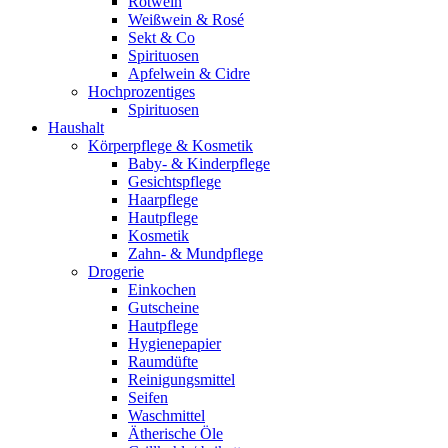
Rotwein
Weißwein & Rosé
Sekt & Co
Spirituosen
Apfelwein & Cidre
Hochprozentiges
Spirituosen
Haushalt
Körperpflege & Kosmetik
Baby- & Kinderpflege
Gesichtspflege
Haarpflege
Hautpflege
Kosmetik
Zahn- & Mundpflege
Drogerie
Einkochen
Gutscheine
Hautpflege
Hygienepapier
Raumdüfte
Reinigungsmittel
Seifen
Waschmittel
Ätherische Öle