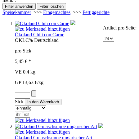
mehr...
Speisekammer
>>>
Eingemachtes
>>>
Fertiggerichte
Artikel pro Seite:
Ökoland Chili con Carne
ÖKL
C%
Deutschland
pro Stck
5,45 € *
VE 0,4 kg
GP 13,63 €/kg
Stck
Ökoland Gulaschsuppe ungarischer Art