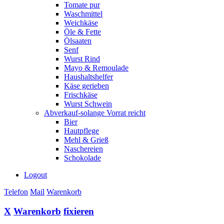
Tomate pur
Waschmittel
Weichkäse
Öle & Fette
Ölsaaten
Senf
Wurst Rind
Mayo & Remoulade
Haushaltshelfer
Käse gerieben
Frischkäse
Wurst Schwein
Abverkauf-solange Vorrat reicht
Bier
Hautpflege
Mehl & Grieß
Naschereien
Schokolade
Logout
Telefon
Mail
Warenkorb
X
Warenkorb
fixieren