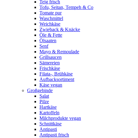
Teig frisch
Tofu, Seitan, Tempeh & Co
Tomate pur
Waschmittel
Weichkäse
Zwieback & Knäcke
Öle & Fette
Ölsaaten
Senf
Mayo & Remoulade
Grillsaucen
Sämereien
Frischkäse
Filata-, Brühkäse
Aufbacksortiment
Käse vegan
Großgebinde
Salat
Pilze
Hartkäse
Kartoffeln
Milchprodukte vegan
Schnittkäse
Antipasti
Antipasti frisch