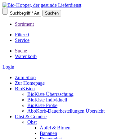
Sortiment
Filter
0
Service
Suche
Warenkorb
Login
Zum Shop
Zur Homepage
BioKisten
BioKiste Überraschung
BioKiste Individuell
BioKiste Probe
AboKorb-Dauerbestellungen Übersicht
Obst & Gemüse
Obst
Äpfel & Birnen
Bananen
Beerenobst