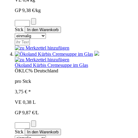
GP 9,38 €/kg
Stck
Ökoland Kürbis Cremesuppe im Glas
ÖKL
C%
Deutschland
pro Stck
3,75 € *
VE 0,38 L
GP 9,87 €/L
Stck