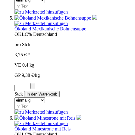
Ökoland Mexikanische Bohnensuppe
ÖKL
C%
Deutschland
pro Stck
3,75 € *
VE 0,4 kg
GP 9,38 €/kg
Stck
Ökoland Minestrone mit Reis
ÖKL
C%
Deutschland