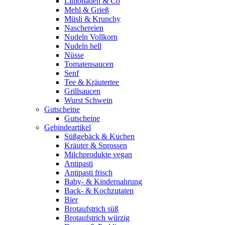
Limonaden & Co
Mehl & Grieß
Müsli & Krunchy
Naschereien
Nudeln Vollkorn
Nudeln hell
Nüsse
Tomatensaucen
Senf
Tee & Kräutertee
Grillsaucen
Wurst Schwein
Gutscheine
Gutscheine
Gebindeartikel
Süßgebäck & Kuchen
Kräuter & Sprossen
Milchprodukte vegan
Antipasti
Antipasti frisch
Baby- & Kindernahrung
Back- & Kochzutaten
Bier
Brotaufstrich süß
Brotaufstrich würzig