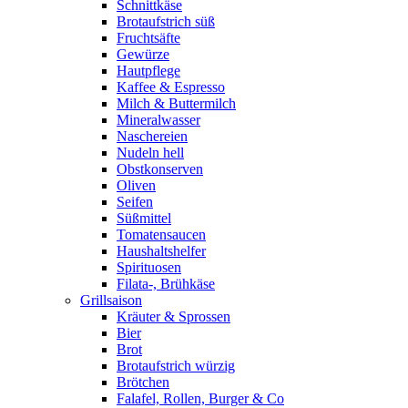
Schnittkäse
Brotaufstrich süß
Fruchtsäfte
Gewürze
Hautpflege
Kaffee & Espresso
Milch & Buttermilch
Mineralwasser
Naschereien
Nudeln hell
Obstkonserven
Oliven
Seifen
Süßmittel
Tomatensaucen
Haushaltshelfer
Spirituosen
Filata-, Brühkäse
Grillsaison
Kräuter & Sprossen
Bier
Brot
Brotaufstrich würzig
Brötchen
Falafel, Rollen, Burger & Co