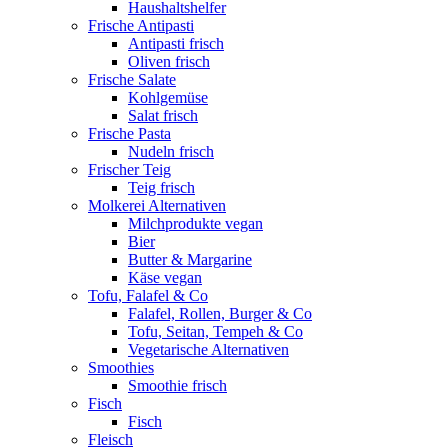
Haushaltshelfer
Frische Antipasti
Antipasti frisch
Oliven frisch
Frische Salate
Kohlgemüse
Salat frisch
Frische Pasta
Nudeln frisch
Frischer Teig
Teig frisch
Molkerei Alternativen
Milchprodukte vegan
Bier
Butter & Margarine
Käse vegan
Tofu, Falafel & Co
Falafel, Rollen, Burger & Co
Tofu, Seitan, Tempeh & Co
Vegetarische Alternativen
Smoothies
Smoothie frisch
Fisch
Fisch
Fleisch