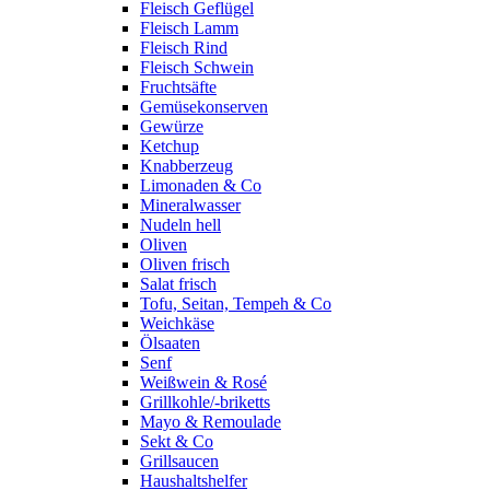
Fleisch Geflügel
Fleisch Lamm
Fleisch Rind
Fleisch Schwein
Fruchtsäfte
Gemüsekonserven
Gewürze
Ketchup
Knabberzeug
Limonaden & Co
Mineralwasser
Nudeln hell
Oliven
Oliven frisch
Salat frisch
Tofu, Seitan, Tempeh & Co
Weichkäse
Ölsaaten
Senf
Weißwein & Rosé
Grillkohle/-briketts
Mayo & Remoulade
Sekt & Co
Grillsaucen
Haushaltshelfer