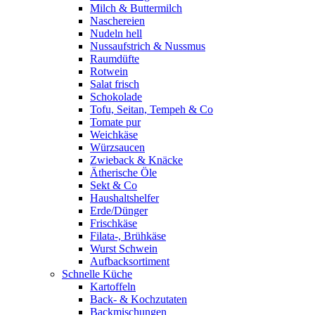
Milch & Buttermilch
Naschereien
Nudeln hell
Nussaufstrich & Nussmus
Raumdüfte
Rotwein
Salat frisch
Schokolade
Tofu, Seitan, Tempeh & Co
Tomate pur
Weichkäse
Würzsaucen
Zwieback & Knäcke
Ätherische Öle
Sekt & Co
Haushaltshelfer
Erde/Dünger
Frischkäse
Filata-, Brühkäse
Wurst Schwein
Aufbacksortiment
Schnelle Küche
Kartoffeln
Back- & Kochzutaten
Backmischungen