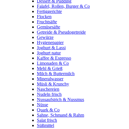
Dessert & Pudding
Falafel, Rollen, Burger & Co
Fertiggerichte
Flocken
Fruchtsäfte
Gemüsesäfte
Getreide & Pseudogetreide
Gewürze
Hygienepapier
Joghurt & Lassi
Joghurt natur
Kaffee & Espresso
Limonaden & Co
Mehl & Grieß
Milch & Buttermilch
Mineralwasser
Müsli & Krunchy
Naschereien
Nudeln frisch
Nussaufstrich & Nussmus
Nüsse
Quark & Co
Sahne, Schmand & Rahm
Salat frisch
Süßmittel