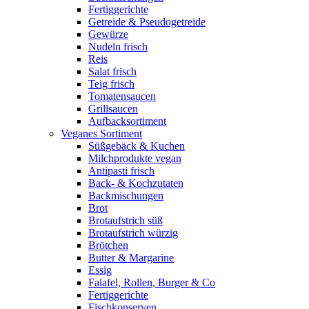
Fertiggerichte
Getreide & Pseudogetreide
Gewürze
Nudeln frisch
Reis
Salat frisch
Teig frisch
Tomatensaucen
Grillsaucen
Aufbacksortiment
Veganes Sortiment
Süßgebäck & Kuchen
Milchprodukte vegan
Antipasti frisch
Back- & Kochzutaten
Backmischungen
Brot
Brotaufstrich süß
Brotaufstrich würzig
Brötchen
Butter & Margarine
Essig
Falafel, Rollen, Burger & Co
Fertiggerichte
Fischkonserven