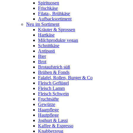
Spirituosen
Frischkäse
Filata-, Brühkäse
Aufbacksortiment
Neu im Sortiment
Kräuter & Sprossen
Hartkäse
Milchprodukte vegan
Schnittkäse
Antipasti
Bier
Brot
Brotaufstrich süß
Brühen & Fonds
Falafel, Rollen, Burger & Co
Fleisch Geflügel
Fleisch Lamm
Fleisch Schwein
Fruchtsäfte
Gewürze
Haarpflege
Hautpflege
Joghurt & Lassi
Kaffee & Espresso
Knabberzeug