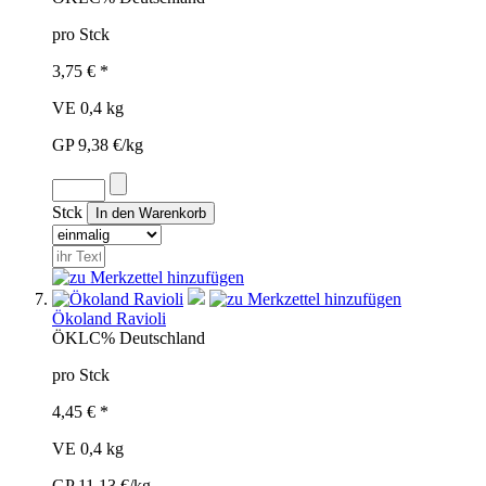
pro Stck
3,75 € *
VE 0,4 kg
GP 9,38 €/kg
Stck
Ökoland Ravioli
ÖKL
C%
Deutschland
pro Stck
4,45 € *
VE 0,4 kg
GP 11,13 €/kg