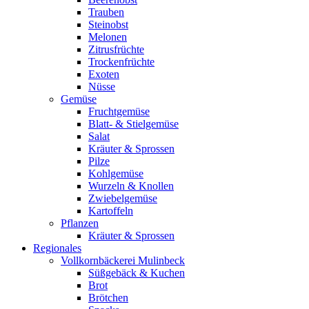
Trauben
Steinobst
Melonen
Zitrusfrüchte
Trockenfrüchte
Exoten
Nüsse
Gemüse
Fruchtgemüse
Blatt- & Stielgemüse
Salat
Kräuter & Sprossen
Pilze
Kohlgemüse
Wurzeln & Knollen
Zwiebelgemüse
Kartoffeln
Pflanzen
Kräuter & Sprossen
Regionales
Vollkornbäckerei Mulinbeck
Süßgebäck & Kuchen
Brot
Brötchen