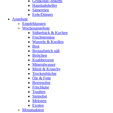
Grillkohle/-briketts
Haushaltshelfer
Sämereien
Erde/Dünger
Angebote
Empfehlungen
Wochenangebote
Süßgebäck & Kuchen
Fruchtgemüse
Wurzeln & Knollen
Brot
Brotaufstrich süß
Brötchen
Knabberzeug
Mineralwasser
Müsli & Krunchy
Trockenfrüchte
Öle & Fette
Beerenobst
Frischkäse
Trauben
Steinobst
Melonen
Exoten
Monatsaktion