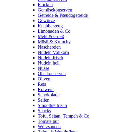
Flocken
Gemüsekonserven
Getreide & Pseudogetreide
Gewürze
Knabberzeug
Limonaden & Co
Mehl & Grieß
Müsli & Krunchy
Naschereien
Nudeln Vollkorn
Nudeln frisch
Nudeln hell
Nüsse
Obstkonserven
Oliven
Reis
Rotwein
Schokolade
Seifen
Smoothie frisch
Snacks
Tofu, Seitan, Tempeh & Co
Tomate pur
Würzsaucen
Zahn- & Mundpflege