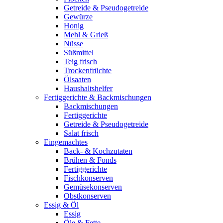
Getreide & Pseudogetreide
Gewürze
Honig
Mehl & Grieß
Nüsse
Süßmittel
Teig frisch
Trockenfrüchte
Ölsaaten
Haushaltshelfer
Fertiggerichte & Backmischungen
Backmischungen
Fertiggerichte
Getreide & Pseudogetreide
Salat frisch
Eingemachtes
Back- & Kochzutaten
Brühen & Fonds
Fertiggerichte
Fischkonserven
Gemüsekonserven
Obstkonserven
Essig & Öl
Essig
Öle & Fette