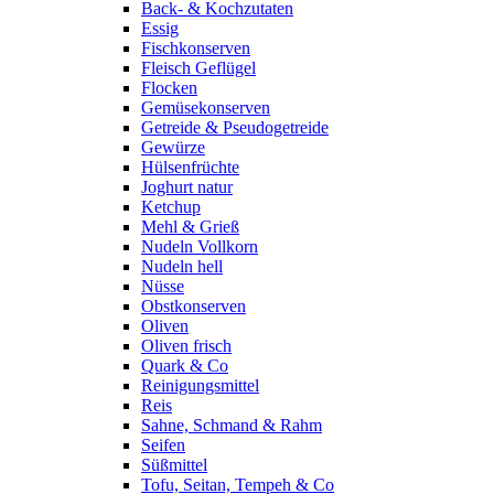
Back- & Kochzutaten
Essig
Fischkonserven
Fleisch Geflügel
Flocken
Gemüsekonserven
Getreide & Pseudogetreide
Gewürze
Hülsenfrüchte
Joghurt natur
Ketchup
Mehl & Grieß
Nudeln Vollkorn
Nudeln hell
Nüsse
Obstkonserven
Oliven
Oliven frisch
Quark & Co
Reinigungsmittel
Reis
Sahne, Schmand & Rahm
Seifen
Süßmittel
Tofu, Seitan, Tempeh & Co