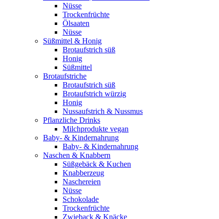
Nüsse
Trockenfrüchte
Ölsaaten
Nüsse
Süßmittel & Honig
Brotaufstrich süß
Honig
Süßmittel
Brotaufstriche
Brotaufstrich süß
Brotaufstrich würzig
Honig
Nussaufstrich & Nussmus
Pflanzliche Drinks
Milchprodukte vegan
Baby- & Kindernahrung
Baby- & Kindernahrung
Naschen & Knabbern
Süßgebäck & Kuchen
Knabberzeug
Naschereien
Nüsse
Schokolade
Trockenfrüchte
Zwieback & Knäcke