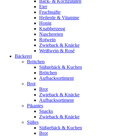
Back- & Kochzutaten
Eier
Fruchtsäfte
Heilerde & Vitamine
Honig
Knabberzeug
Naschereien
Rotwein
Zwieback & Knäcke
Weißwein & Rosé
Bäckerei
Brötchen
Süßgebäck & Kuchen
Brötchen
Aufbacksortiment
Brot
Brot
Zwieback & Knäcke
Aufbacksortiment
Pikantes
Snacks
Zwieback & Knäcke
Süßes
Süßgebäck & Kuchen
Brot