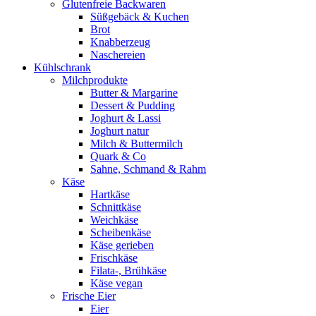
Glutenfreie Backwaren
Süßgebäck & Kuchen
Brot
Knabberzeug
Naschereien
Kühlschrank
Milchprodukte
Butter & Margarine
Dessert & Pudding
Joghurt & Lassi
Joghurt natur
Milch & Buttermilch
Quark & Co
Sahne, Schmand & Rahm
Käse
Hartkäse
Schnittkäse
Weichkäse
Scheibenkäse
Käse gerieben
Frischkäse
Filata-, Brühkäse
Käse vegan
Frische Eier
Eier