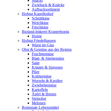
Snacks
Zwieback & Knäcke
Aufbacksortiment
Hofgut Kapellenhof
Schnittkäse
Weichkäse
Frischkäse
Bioland-Imkerei Kramerhonig
Honig
Hofgut Friedelhausen
Wurst im Glas
Obst & Gemüse aus der Region
Fruchtgemüse
Blatt- & Stielgemüse
Salat
Kräuter & Sprossen
Pilze
Kohlgemüse
Wurzeln & Knollen
Zwiebelgemüse
Kartoffeln
Äpfel & Birnen
Steinobst
Melonen
Regionale Lebensmittel