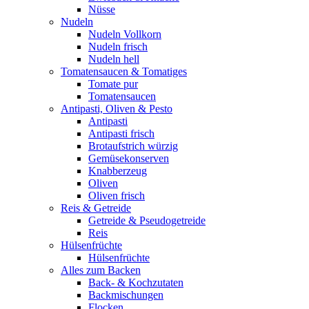
Nüsse
Nudeln
Nudeln Vollkorn
Nudeln frisch
Nudeln hell
Tomatensaucen & Tomatiges
Tomate pur
Tomatensaucen
Antipasti, Oliven & Pesto
Antipasti
Antipasti frisch
Brotaufstrich würzig
Gemüsekonserven
Knabberzeug
Oliven
Oliven frisch
Reis & Getreide
Getreide & Pseudogetreide
Reis
Hülsenfrüchte
Hülsenfrüchte
Alles zum Backen
Back- & Kochzutaten
Backmischungen
Flocken