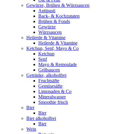
Gewürze, Brühen & Würzsaucen
Antipasti
Back- & Kochzutaten
Brühen & Fonds
Gewürze
Würzsaucen
Heilerde & Vitamine
Heilerde & Vitamine
Ketchup, Senf, Mayo & Co
Ketchup
Senf
Mayo & Remoulade
Grillsaucen
Getränke, alkoholfrei
Fruchtsäfte
Gemüsesäfte
Limonaden & Co
Mineralwasser
Smoothie frisch
Bier
Bier
Bier alkoholfrei
Bier
Wein