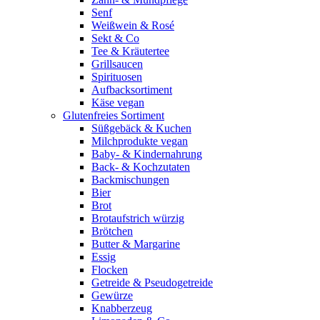
Senf
Weißwein & Rosé
Sekt & Co
Tee & Kräutertee
Grillsaucen
Spirituosen
Aufbacksortiment
Käse vegan
Glutenfreies Sortiment
Süßgebäck & Kuchen
Milchprodukte vegan
Baby- & Kindernahrung
Back- & Kochzutaten
Backmischungen
Bier
Brot
Brotaufstrich würzig
Brötchen
Butter & Margarine
Essig
Flocken
Getreide & Pseudogetreide
Gewürze
Knabberzeug