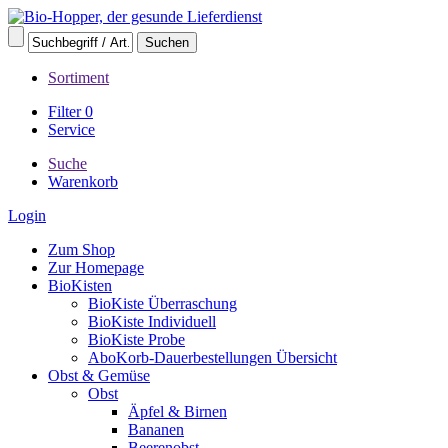
Sortiment
Filter
0
Service
Suche
Warenkorb
Login
Zum Shop
Zur Homepage
BioKisten
BioKiste Überraschung
BioKiste Individuell
BioKiste Probe
AboKorb-Dauerbestellungen Übersicht
Obst & Gemüse
Obst
Äpfel & Birnen
Bananen
Beerenobst