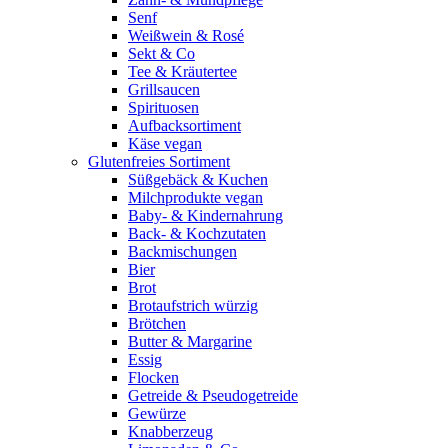
Senf
Weißwein & Rosé
Sekt & Co
Tee & Kräutertee
Grillsaucen
Spirituosen
Aufbacksortiment
Käse vegan
Glutenfreies Sortiment
Süßgebäck & Kuchen
Milchprodukte vegan
Baby- & Kindernahrung
Back- & Kochzutaten
Backmischungen
Bier
Brot
Brotaufstrich würzig
Brötchen
Butter & Margarine
Essig
Flocken
Getreide & Pseudogetreide
Gewürze
Knabberzeug