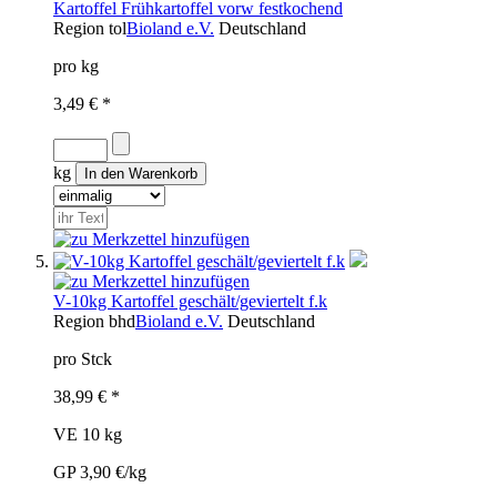
Kartoffel Frühkartoffel vorw festkochend
Region
tol
Bioland e.V.
Deutschland
pro kg
3,49 € *
kg
V-10kg Kartoffel geschält/geviertelt f.k
Region
bhd
Bioland e.V.
Deutschland
pro Stck
38,99 € *
VE 10 kg
GP 3,90 €/kg