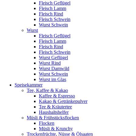
Fleisch Geflügel
Fleisch Lamm
Fleisch Rind
Fleisch Schwein
Wurst Schwein
Wurst
Fleisch Geflügel
Fleisch Lamm
Fleisch Rind
Fleisch Schwein
Wurst Geflügel
Wurst Rind
Wurst Damwild
Wurst Schwein
Wurst im Glas
Speisekammer
Tee, Kaffee & Kakao
Kaffee & Espresso
Kakao & Getränkepulver
Tee & Kräutertee
Haushaltshelfer
Müsli & Frühstücksflocken
Flocken
Müsli & Krunchy
Trockenfrüchte, Nüsse & Ölsaaten