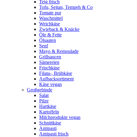
Teig frisch
Tofu, Seitan, Tempeh & Co
Tomate pur
Waschmittel
Weichkäse
Zwieback & Knäcke
Öle & Fette
Ölsaaten
Senf
Mayo & Remoulade
Grillsaucen
Sämereien
Frischkäse
Filata-, Brühkäse
Aufbacksortiment
Käse vegan
Großgebinde
Salat
Pilze
Hartkäse
Kartoffeln
Milchprodukte vegan
Schnittkäse
Antipasti
Antipasti frisch