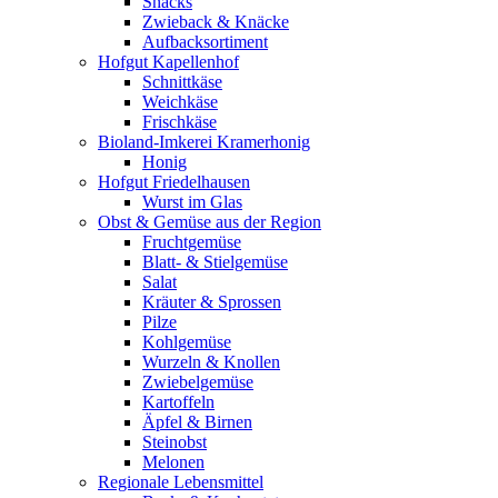
Snacks
Zwieback & Knäcke
Aufbacksortiment
Hofgut Kapellenhof
Schnittkäse
Weichkäse
Frischkäse
Bioland-Imkerei Kramerhonig
Honig
Hofgut Friedelhausen
Wurst im Glas
Obst & Gemüse aus der Region
Fruchtgemüse
Blatt- & Stielgemüse
Salat
Kräuter & Sprossen
Pilze
Kohlgemüse
Wurzeln & Knollen
Zwiebelgemüse
Kartoffeln
Äpfel & Birnen
Steinobst
Melonen
Regionale Lebensmittel