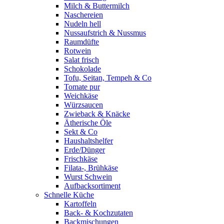
Milch & Buttermilch
Naschereien
Nudeln hell
Nussaufstrich & Nussmus
Raumdüfte
Rotwein
Salat frisch
Schokolade
Tofu, Seitan, Tempeh & Co
Tomate pur
Weichkäse
Würzsaucen
Zwieback & Knäcke
Ätherische Öle
Sekt & Co
Haushaltshelfer
Erde/Dünger
Frischkäse
Filata-, Brühkäse
Wurst Schwein
Aufbacksortiment
Schnelle Küche
Kartoffeln
Back- & Kochzutaten
Backmischungen