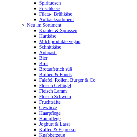
Spirituosen
Frischkäse
Filata-, Brühkäse
Aufbacksortiment
Neu im Sortiment
Kräuter & Sprossen
Hartkäse
Milchprodukte vegan
Schnittkäse
Antipasti
Bier
Brot
Brotaufstrich süß
Brühen & Fonds
Falafel, Rollen, Burger & Co
Fleisch Geflügel
Fleisch Lamm
Fleisch Schwein
Fruchtsäfte
Gewürze
Haarpflege
Hautpflege
Joghurt & Lassi
Kaffee & Espresso
Knabberzeug