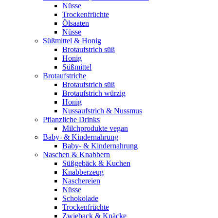
Nüsse
Trockenfrüchte
Ölsaaten
Nüsse
Süßmittel & Honig
Brotaufstrich süß
Honig
Süßmittel
Brotaufstriche
Brotaufstrich süß
Brotaufstrich würzig
Honig
Nussaufstrich & Nussmus
Pflanzliche Drinks
Milchprodukte vegan
Baby- & Kindernahrung
Baby- & Kindernahrung
Naschen & Knabbern
Süßgebäck & Kuchen
Knabberzeug
Naschereien
Nüsse
Schokolade
Trockenfrüchte
Zwieback & Knäcke