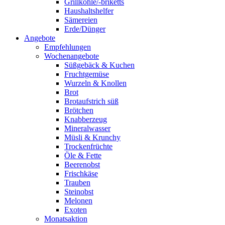
Grillkohle/-briketts
Haushaltshelfer
Sämereien
Erde/Dünger
Angebote
Empfehlungen
Wochenangebote
Süßgebäck & Kuchen
Fruchtgemüse
Wurzeln & Knollen
Brot
Brotaufstrich süß
Brötchen
Knabberzeug
Mineralwasser
Müsli & Krunchy
Trockenfrüchte
Öle & Fette
Beerenobst
Frischkäse
Trauben
Steinobst
Melonen
Exoten
Monatsaktion