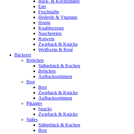
Back- & Kochzutaten
Eier
Fruchtsäfte
Heilerde & Vitamine
Honig
Knabberzeug
Naschereien
Rotwein
Zwieback & Knäcke
Weißwein & Rosé
Bäckerei
Brötchen
Süßgebäck & Kuchen
Brötchen
Aufbacksortiment
Brot
Brot
Zwieback & Knäcke
Aufbacksortiment
Pikantes
Snacks
Zwieback & Knäcke
Süßes
Süßgebäck & Kuchen
Brot