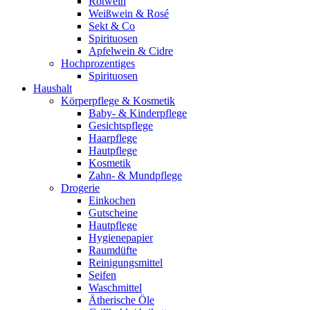
Rotwein
Weißwein & Rosé
Sekt & Co
Spirituosen
Apfelwein & Cidre
Hochprozentiges
Spirituosen
Haushalt
Körperpflege & Kosmetik
Baby- & Kinderpflege
Gesichtspflege
Haarpflege
Hautpflege
Kosmetik
Zahn- & Mundpflege
Drogerie
Einkochen
Gutscheine
Hautpflege
Hygienepapier
Raumdüfte
Reinigungsmittel
Seifen
Waschmittel
Ätherische Öle