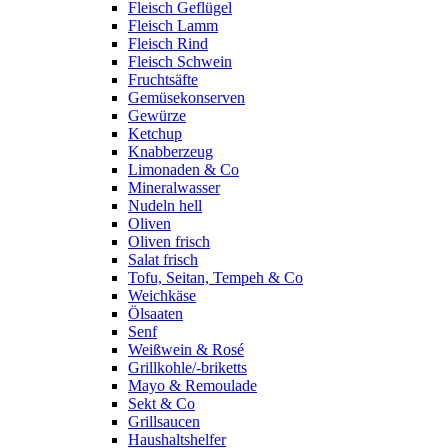
Fleisch Geflügel
Fleisch Lamm
Fleisch Rind
Fleisch Schwein
Fruchtsäfte
Gemüsekonserven
Gewürze
Ketchup
Knabberzeug
Limonaden & Co
Mineralwasser
Nudeln hell
Oliven
Oliven frisch
Salat frisch
Tofu, Seitan, Tempeh & Co
Weichkäse
Ölsaaten
Senf
Weißwein & Rosé
Grillkohle/-briketts
Mayo & Remoulade
Sekt & Co
Grillsaucen
Haushaltshelfer