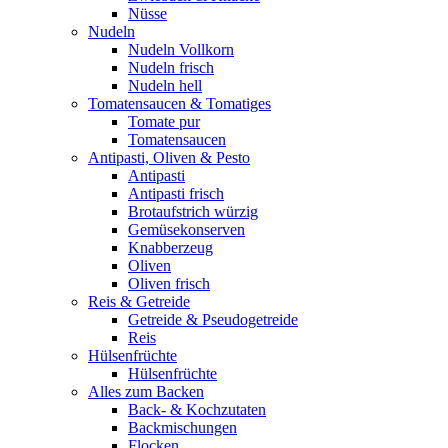
Nüsse
Nudeln
Nudeln Vollkorn
Nudeln frisch
Nudeln hell
Tomatensaucen & Tomatiges
Tomate pur
Tomatensaucen
Antipasti, Oliven & Pesto
Antipasti
Antipasti frisch
Brotaufstrich würzig
Gemüsekonserven
Knabberzeug
Oliven
Oliven frisch
Reis & Getreide
Getreide & Pseudogetreide
Reis
Hülsenfrüchte
Hülsenfrüchte
Alles zum Backen
Back- & Kochzutaten
Backmischungen
Flocken