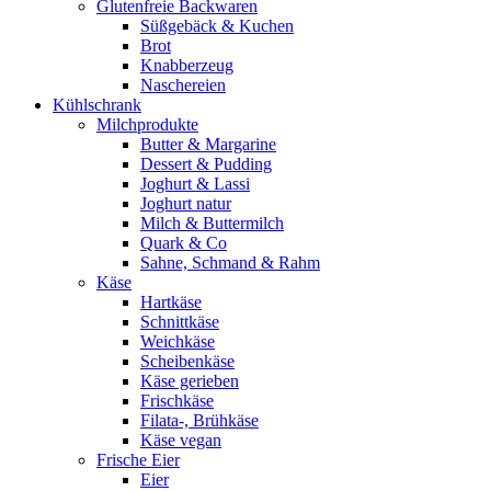
Glutenfreie Backwaren
Süßgebäck & Kuchen
Brot
Knabberzeug
Naschereien
Kühlschrank
Milchprodukte
Butter & Margarine
Dessert & Pudding
Joghurt & Lassi
Joghurt natur
Milch & Buttermilch
Quark & Co
Sahne, Schmand & Rahm
Käse
Hartkäse
Schnittkäse
Weichkäse
Scheibenkäse
Käse gerieben
Frischkäse
Filata-, Brühkäse
Käse vegan
Frische Eier
Eier