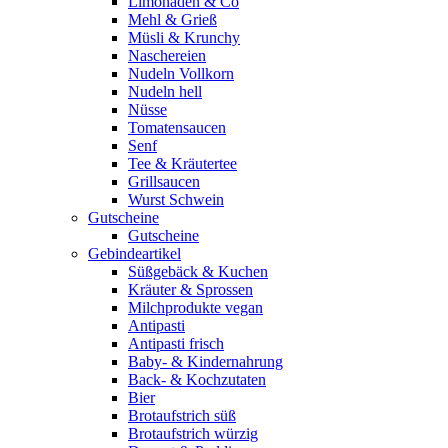
Limonaden & Co
Mehl & Grieß
Müsli & Krunchy
Naschereien
Nudeln Vollkorn
Nudeln hell
Nüsse
Tomatensaucen
Senf
Tee & Kräutertee
Grillsaucen
Wurst Schwein
Gutscheine
Gutscheine
Gebindeartikel
Süßgebäck & Kuchen
Kräuter & Sprossen
Milchprodukte vegan
Antipasti
Antipasti frisch
Baby- & Kindernahrung
Back- & Kochzutaten
Bier
Brotaufstrich süß
Brotaufstrich würzig