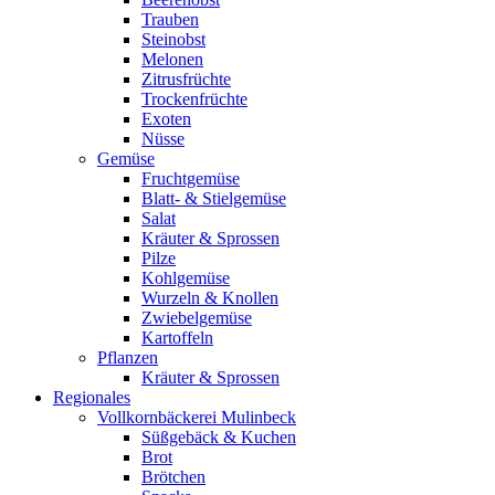
Trauben
Steinobst
Melonen
Zitrusfrüchte
Trockenfrüchte
Exoten
Nüsse
Gemüse
Fruchtgemüse
Blatt- & Stielgemüse
Salat
Kräuter & Sprossen
Pilze
Kohlgemüse
Wurzeln & Knollen
Zwiebelgemüse
Kartoffeln
Pflanzen
Kräuter & Sprossen
Regionales
Vollkornbäckerei Mulinbeck
Süßgebäck & Kuchen
Brot
Brötchen