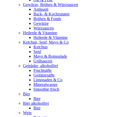
Gewürze, Brühen & Würzsaucen
Antipasti
Back- & Kochzutaten
Brühen & Fonds
Gewürze
Würzsaucen
Heilerde & Vitamine
Heilerde & Vitamine
Ketchup, Senf, Mayo & Co
Ketchup
Senf
Mayo & Remoulade
Grillsaucen
Getränke, alkoholfrei
Fruchtsäfte
Gemüsesäfte
Limonaden & Co
Mineralwasser
Smoothie frisch
Bier
Bier
Bier alkoholfrei
Bier
Wein