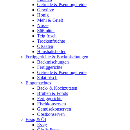
Getreide & Pseudogetreide
Gewürze
Honig
Mehl & Grieß
Nüsse
Süßmittel
Teig frisch
Trockenfrüchte
Ölsaaten
Haushaltshelfer
Fertiggerichte & Backmischungen
Backmischungen
Fertiggerichte
Getreide & Pseudogetreide
Salat frisch
Eingemachtes
Back- & Kochzutaten
Brühen & Fonds
Fertiggerichte
Fischkonserven
Gemüsekonserven
Obstkonserven
Essig & Öl
Essig
Öle & Fette