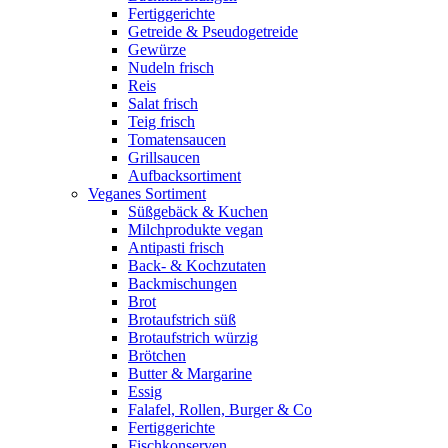
Fertiggerichte
Getreide & Pseudogetreide
Gewürze
Nudeln frisch
Reis
Salat frisch
Teig frisch
Tomatensaucen
Grillsaucen
Aufbacksortiment
Veganes Sortiment
Süßgebäck & Kuchen
Milchprodukte vegan
Antipasti frisch
Back- & Kochzutaten
Backmischungen
Brot
Brotaufstrich süß
Brotaufstrich würzig
Brötchen
Butter & Margarine
Essig
Falafel, Rollen, Burger & Co
Fertiggerichte
Fischkonserven