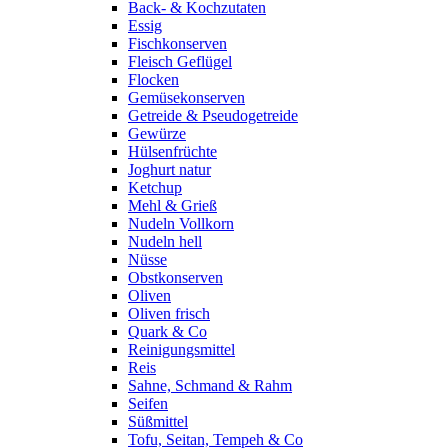
Back- & Kochzutaten
Essig
Fischkonserven
Fleisch Geflügel
Flocken
Gemüsekonserven
Getreide & Pseudogetreide
Gewürze
Hülsenfrüchte
Joghurt natur
Ketchup
Mehl & Grieß
Nudeln Vollkorn
Nudeln hell
Nüsse
Obstkonserven
Oliven
Oliven frisch
Quark & Co
Reinigungsmittel
Reis
Sahne, Schmand & Rahm
Seifen
Süßmittel
Tofu, Seitan, Tempeh & Co