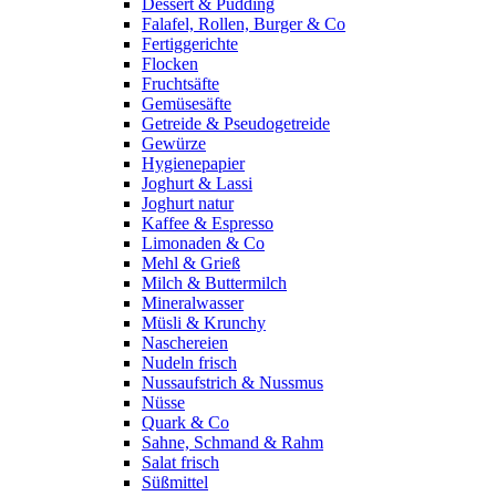
Dessert & Pudding
Falafel, Rollen, Burger & Co
Fertiggerichte
Flocken
Fruchtsäfte
Gemüsesäfte
Getreide & Pseudogetreide
Gewürze
Hygienepapier
Joghurt & Lassi
Joghurt natur
Kaffee & Espresso
Limonaden & Co
Mehl & Grieß
Milch & Buttermilch
Mineralwasser
Müsli & Krunchy
Naschereien
Nudeln frisch
Nussaufstrich & Nussmus
Nüsse
Quark & Co
Sahne, Schmand & Rahm
Salat frisch
Süßmittel