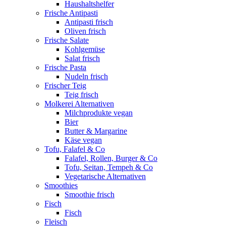
Haushaltshelfer
Frische Antipasti
Antipasti frisch
Oliven frisch
Frische Salate
Kohlgemüse
Salat frisch
Frische Pasta
Nudeln frisch
Frischer Teig
Teig frisch
Molkerei Alternativen
Milchprodukte vegan
Bier
Butter & Margarine
Käse vegan
Tofu, Falafel & Co
Falafel, Rollen, Burger & Co
Tofu, Seitan, Tempeh & Co
Vegetarische Alternativen
Smoothies
Smoothie frisch
Fisch
Fisch
Fleisch