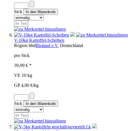
Stck
V-10kg Kartoffel-Scheiben
Region
bhd
Bioland e.V.
Deutschland
pro Stck
39,99 € *
VE 10 kg
GP 4,00 €/kg
Stck