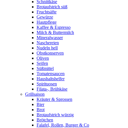
Schnittkäse
Brotaufstrich süß
Fruchtsäfte
Gewürze
Hautpflege
Kaffee & Espresso
Milch & Buttermilch
Mineralwasser
Naschereien
Nudeln hell
Obstkonserven
Oliven
Seifen
Süßmittel
Tomatensaucen
Haushaltshelfer
Spirituosen
Filata-, Brühkäse
Grillsaison
Kräuter & Sprossen
Bier
Brot
Brotaufstrich würzig
Brötchen
Falafel, Rollen, Burger & Co