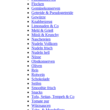
Flocken
Gemüsekonserven
Getreide & Pseudogetreide
Gewürze
Knabberzeug
Limonaden & Co
Mehl & Grieß
Müsli & Krunchy
Naschereien
Nudeln Vollkorn
Nudeln frisch
Nudeln hell
Nüsse
Obstkonserven
Oliven
Reis
Rotwein
Schokolade
Seifen
Smoothie frisch
Snacks
Tofu, Seitan, Tempeh & Co
Tomate pur
Würzsaucen
Zahn- & Mundpflege