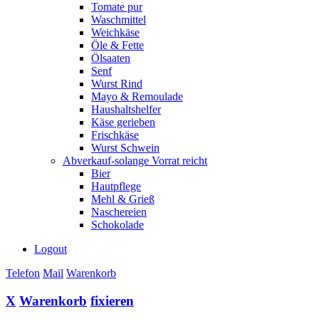
Tomate pur
Waschmittel
Weichkäse
Öle & Fette
Ölsaaten
Senf
Wurst Rind
Mayo & Remoulade
Haushaltshelfer
Käse gerieben
Frischkäse
Wurst Schwein
Abverkauf-solange Vorrat reicht
Bier
Hautpflege
Mehl & Grieß
Naschereien
Schokolade
Logout
Telefon
Mail
Warenkorb
X
Warenkorb
fixieren