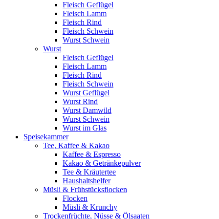
Fleisch Geflügel
Fleisch Lamm
Fleisch Rind
Fleisch Schwein
Wurst Schwein
Wurst
Fleisch Geflügel
Fleisch Lamm
Fleisch Rind
Fleisch Schwein
Wurst Geflügel
Wurst Rind
Wurst Damwild
Wurst Schwein
Wurst im Glas
Speisekammer
Tee, Kaffee & Kakao
Kaffee & Espresso
Kakao & Getränkepulver
Tee & Kräutertee
Haushaltshelfer
Müsli & Frühstücksflocken
Flocken
Müsli & Krunchy
Trockenfrüchte, Nüsse & Ölsaaten