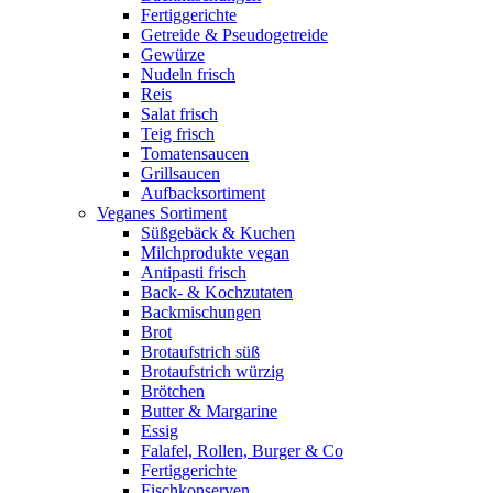
Fertiggerichte
Getreide & Pseudogetreide
Gewürze
Nudeln frisch
Reis
Salat frisch
Teig frisch
Tomatensaucen
Grillsaucen
Aufbacksortiment
Veganes Sortiment
Süßgebäck & Kuchen
Milchprodukte vegan
Antipasti frisch
Back- & Kochzutaten
Backmischungen
Brot
Brotaufstrich süß
Brotaufstrich würzig
Brötchen
Butter & Margarine
Essig
Falafel, Rollen, Burger & Co
Fertiggerichte
Fischkonserven