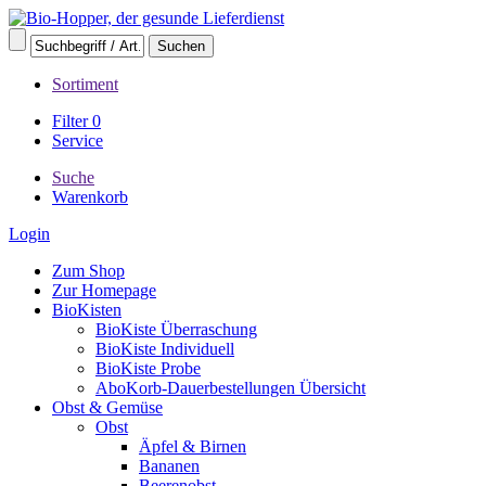
Sortiment
Filter
0
Service
Suche
Warenkorb
Login
Zum Shop
Zur Homepage
BioKisten
BioKiste Überraschung
BioKiste Individuell
BioKiste Probe
AboKorb-Dauerbestellungen Übersicht
Obst & Gemüse
Obst
Äpfel & Birnen
Bananen
Beerenobst