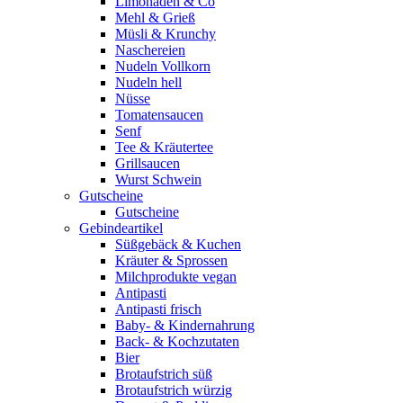
Limonaden & Co
Mehl & Grieß
Müsli & Krunchy
Naschereien
Nudeln Vollkorn
Nudeln hell
Nüsse
Tomatensaucen
Senf
Tee & Kräutertee
Grillsaucen
Wurst Schwein
Gutscheine
Gutscheine
Gebindeartikel
Süßgebäck & Kuchen
Kräuter & Sprossen
Milchprodukte vegan
Antipasti
Antipasti frisch
Baby- & Kindernahrung
Back- & Kochzutaten
Bier
Brotaufstrich süß
Brotaufstrich würzig