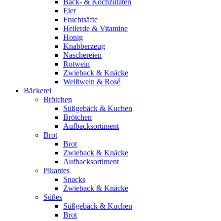
Back- & Kochzutaten
Eier
Fruchtsäfte
Heilerde & Vitamine
Honig
Knabberzeug
Naschereien
Rotwein
Zwieback & Knäcke
Weißwein & Rosé
Bäckerei
Brötchen
Süßgebäck & Kuchen
Brötchen
Aufbacksortiment
Brot
Brot
Zwieback & Knäcke
Aufbacksortiment
Pikantes
Snacks
Zwieback & Knäcke
Süßes
Süßgebäck & Kuchen
Brot