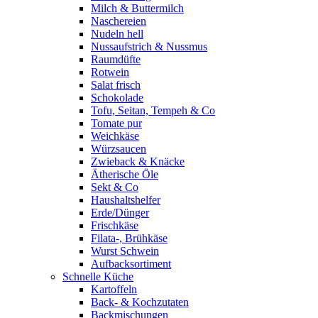
Milch & Buttermilch
Naschereien
Nudeln hell
Nussaufstrich & Nussmus
Raumdüfte
Rotwein
Salat frisch
Schokolade
Tofu, Seitan, Tempeh & Co
Tomate pur
Weichkäse
Würzsaucen
Zwieback & Knäcke
Ätherische Öle
Sekt & Co
Haushaltshelfer
Erde/Dünger
Frischkäse
Filata-, Brühkäse
Wurst Schwein
Aufbacksortiment
Schnelle Küche
Kartoffeln
Back- & Kochzutaten
Backmischungen