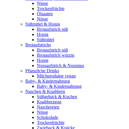
Nüsse
Trockenfrüchte
Ölsaaten
Nüsse
Süßmittel & Honig
Brotaufstrich süß
Honig
Süßmittel
Brotaufstriche
Brotaufstrich süß
Brotaufstrich würzig
Honig
Nussaufstrich & Nussmus
Pflanzliche Drinks
Milchprodukte vegan
Baby- & Kindernahrung
Baby- & Kindernahrung
Naschen & Knabbern
Süßgebäck & Kuchen
Knabberzeug
Naschereien
Nüsse
Schokolade
Trockenfrüchte
Zwieback & Knäcke