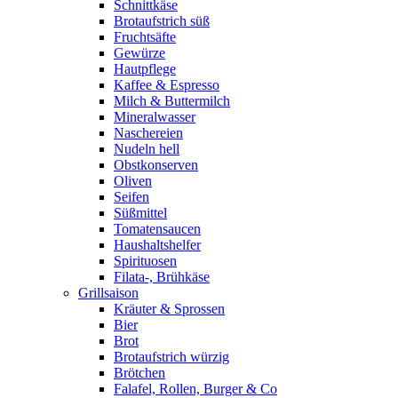
Schnittkäse
Brotaufstrich süß
Fruchtsäfte
Gewürze
Hautpflege
Kaffee & Espresso
Milch & Buttermilch
Mineralwasser
Naschereien
Nudeln hell
Obstkonserven
Oliven
Seifen
Süßmittel
Tomatensaucen
Haushaltshelfer
Spirituosen
Filata-, Brühkäse
Grillsaison
Kräuter & Sprossen
Bier
Brot
Brotaufstrich würzig
Brötchen
Falafel, Rollen, Burger & Co