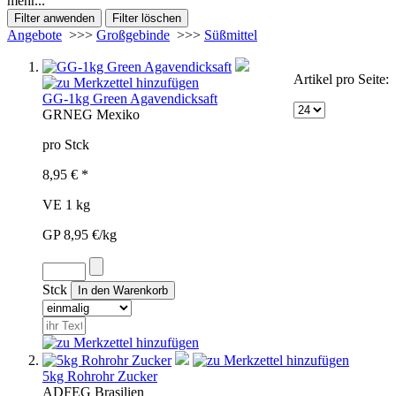
mehr...
Angebote
>>>
Großgebinde
>>>
Süßmittel
Artikel pro Seite:
GG-1kg Green Agavendicksaft
GRN
EG
Mexiko
pro Stck
8,95 € *
VE 1 kg
GP 8,95 €/kg
Stck
5kg Rohrohr Zucker
ADF
EG
Brasilien