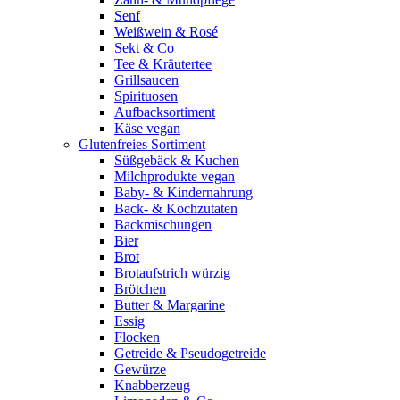
Senf
Weißwein & Rosé
Sekt & Co
Tee & Kräutertee
Grillsaucen
Spirituosen
Aufbacksortiment
Käse vegan
Glutenfreies Sortiment
Süßgebäck & Kuchen
Milchprodukte vegan
Baby- & Kindernahrung
Back- & Kochzutaten
Backmischungen
Bier
Brot
Brotaufstrich würzig
Brötchen
Butter & Margarine
Essig
Flocken
Getreide & Pseudogetreide
Gewürze
Knabberzeug