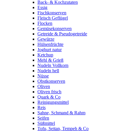
Back- & Kochzutaten
Essig
Fischkonserven
Fleisch Geflügel
Flocken
Gemüsekonserven
Getreide & Pseudogetreide
Gewürze
Hülsenfrüchte
Joghurt natur
Ketchup
Mehl & Grieß
Nudeln Vollkorn
Nudeln hell
Nüsse
Obstkonserven
Oliven
Oliven frisch
Quark & Co
Reinigungsmittel
Reis
Sahne, Schmand & Rahm
Seifen
Süßmittel
Tofu, Seitan, Tempeh & Co