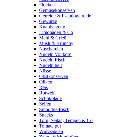
Flocken
Gemüsekonserven
Getreide & Pseudogetreide
Gewürze
Knabberzeug
Limonaden & Co
Mehl & Grieß
Müsli & Krunchy
Naschereien
Nudeln Vollkorn
Nudeln frisch
Nudeln hell
Nüsse
Obstkonserven
Oliven
Reis
Rotwein
Schokolade
Seifen
Smoothie frisch
Snacks
Tofu, Seitan, Tempeh & Co
Tomate pur
Würzsaucen
Zahn- & Mundpflege