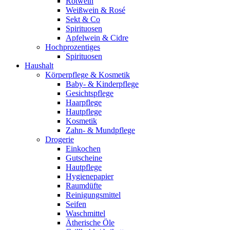
Rotwein
Weißwein & Rosé
Sekt & Co
Spirituosen
Apfelwein & Cidre
Hochprozentiges
Spirituosen
Haushalt
Körperpflege & Kosmetik
Baby- & Kinderpflege
Gesichtspflege
Haarpflege
Hautpflege
Kosmetik
Zahn- & Mundpflege
Drogerie
Einkochen
Gutscheine
Hautpflege
Hygienepapier
Raumdüfte
Reinigungsmittel
Seifen
Waschmittel
Ätherische Öle