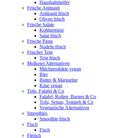
Haushaltshelfer
Frische Antipasti
Antipasti frisch
Oliven frisch
Frische Salate
Kohlgemüse
Salat frisch
Frische Pasta
Nudeln frisch
Frischer Teig
Teig frisch
Molkerei Alternativen
Milchprodukte vegan
Bier
Butter & Margarine
Käse vegan
Tofu, Falafel & Co
Falafel, Rollen, Burger & Co
Tofu, Seitan, Tempeh & Co
Vegetarische Alternativen
Smoothies
Smoothie frisch
Fisch
Fisch
Fleisch