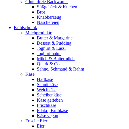
Glutenfreie Backwaren
Süßgebäck & Kuchen
Brot
Knabberzeug
Naschereien
Kühlschrank
Milchprodukte
Butter & Margarine
Dessert & Pudding
Joghurt & Lassi
Joghurt natur
Milch & Buttermilch
Quark & Co
Sahne, Schmand & Rahm
Käse
Hartkäse
Schnittkäse
Weichkäse
Scheibenkäse
Käse gerieben
Frischkäse
Filata-, Brühkäse
Käse vegan
Frische Eier
Eier