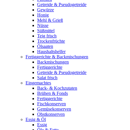
Getreide & Pseudogetreide
Gewürze
Honig
Mehl & Grieß
Nüsse
Süßmittel
Teig frisch
Trockenfrüchte
Ölsaaten
Haushaltshelfer
Fertiggerichte & Backmischungen
Backmischungen
Fertiggerichte
Getreide & Pseudogetreide
Salat frisch
Eingemachtes
Back- & Kochzutaten
Brühen & Fonds
Fertiggerichte
Fischkonserven
Gemüsekonserven
Obstkonserven
Essig & Öl
Essig
Öle & Fette