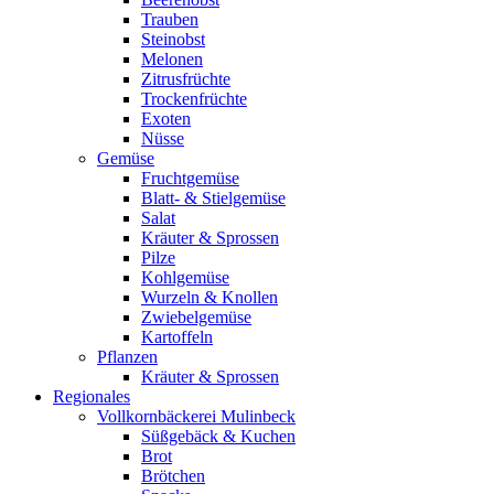
Trauben
Steinobst
Melonen
Zitrusfrüchte
Trockenfrüchte
Exoten
Nüsse
Gemüse
Fruchtgemüse
Blatt- & Stielgemüse
Salat
Kräuter & Sprossen
Pilze
Kohlgemüse
Wurzeln & Knollen
Zwiebelgemüse
Kartoffeln
Pflanzen
Kräuter & Sprossen
Regionales
Vollkornbäckerei Mulinbeck
Süßgebäck & Kuchen
Brot
Brötchen