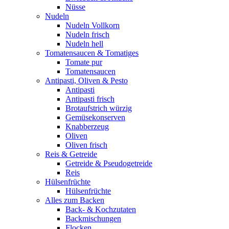
Nüsse
Nudeln
Nudeln Vollkorn
Nudeln frisch
Nudeln hell
Tomatensaucen & Tomatiges
Tomate pur
Tomatensaucen
Antipasti, Oliven & Pesto
Antipasti
Antipasti frisch
Brotaufstrich würzig
Gemüsekonserven
Knabberzeug
Oliven
Oliven frisch
Reis & Getreide
Getreide & Pseudogetreide
Reis
Hülsenfrüchte
Hülsenfrüchte
Alles zum Backen
Back- & Kochzutaten
Backmischungen
Flocken