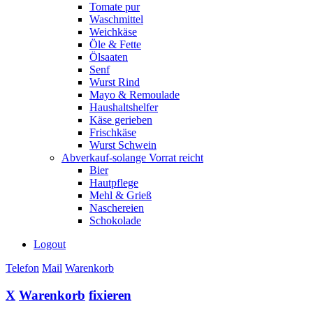
Tomate pur
Waschmittel
Weichkäse
Öle & Fette
Ölsaaten
Senf
Wurst Rind
Mayo & Remoulade
Haushaltshelfer
Käse gerieben
Frischkäse
Wurst Schwein
Abverkauf-solange Vorrat reicht
Bier
Hautpflege
Mehl & Grieß
Naschereien
Schokolade
Logout
Telefon
Mail
Warenkorb
X
Warenkorb
fixieren