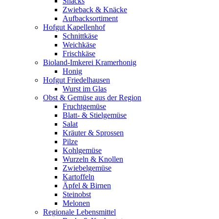
Snacks
Zwieback & Knäcke
Aufbacksortiment
Hofgut Kapellenhof
Schnittkäse
Weichkäse
Frischkäse
Bioland-Imkerei Kramerhonig
Honig
Hofgut Friedelhausen
Wurst im Glas
Obst & Gemüse aus der Region
Fruchtgemüse
Blatt- & Stielgemüse
Salat
Kräuter & Sprossen
Pilze
Kohlgemüse
Wurzeln & Knollen
Zwiebelgemüse
Kartoffeln
Äpfel & Birnen
Steinobst
Melonen
Regionale Lebensmittel