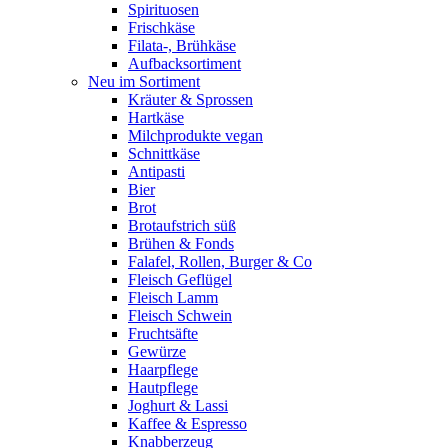
Spirituosen
Frischkäse
Filata-, Brühkäse
Aufbacksortiment
Neu im Sortiment
Kräuter & Sprossen
Hartkäse
Milchprodukte vegan
Schnittkäse
Antipasti
Bier
Brot
Brotaufstrich süß
Brühen & Fonds
Falafel, Rollen, Burger & Co
Fleisch Geflügel
Fleisch Lamm
Fleisch Schwein
Fruchtsäfte
Gewürze
Haarpflege
Hautpflege
Joghurt & Lassi
Kaffee & Espresso
Knabberzeug