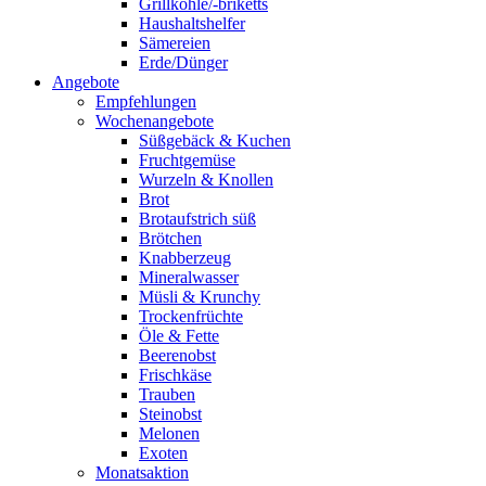
Grillkohle/-briketts
Haushaltshelfer
Sämereien
Erde/Dünger
Angebote
Empfehlungen
Wochenangebote
Süßgebäck & Kuchen
Fruchtgemüse
Wurzeln & Knollen
Brot
Brotaufstrich süß
Brötchen
Knabberzeug
Mineralwasser
Müsli & Krunchy
Trockenfrüchte
Öle & Fette
Beerenobst
Frischkäse
Trauben
Steinobst
Melonen
Exoten
Monatsaktion