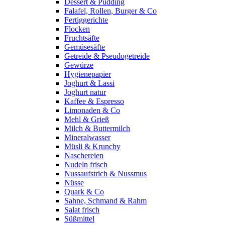
Dessert & Pudding
Falafel, Rollen, Burger & Co
Fertiggerichte
Flocken
Fruchtsäfte
Gemüsesäfte
Getreide & Pseudogetreide
Gewürze
Hygienepapier
Joghurt & Lassi
Joghurt natur
Kaffee & Espresso
Limonaden & Co
Mehl & Grieß
Milch & Buttermilch
Mineralwasser
Müsli & Krunchy
Naschereien
Nudeln frisch
Nussaufstrich & Nussmus
Nüsse
Quark & Co
Sahne, Schmand & Rahm
Salat frisch
Süßmittel