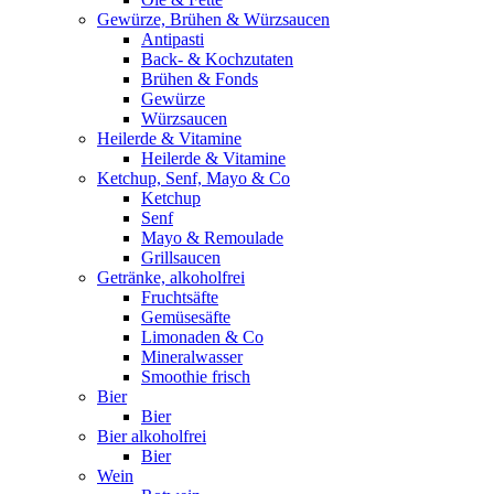
Gewürze, Brühen & Würzsaucen
Antipasti
Back- & Kochzutaten
Brühen & Fonds
Gewürze
Würzsaucen
Heilerde & Vitamine
Heilerde & Vitamine
Ketchup, Senf, Mayo & Co
Ketchup
Senf
Mayo & Remoulade
Grillsaucen
Getränke, alkoholfrei
Fruchtsäfte
Gemüsesäfte
Limonaden & Co
Mineralwasser
Smoothie frisch
Bier
Bier
Bier alkoholfrei
Bier
Wein