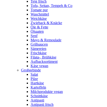
Teig frisch
Tofu, Seitan, Tempeh & Co
Tomate pur
Waschmittel
Weichkäse
Zwieback & Knäcke
Öle & Fette
Ölsaaten
Senf
Mayo & Remoulade
Grillsaucen
Sämereien
Frischkäse
Filata-, Brühkäse
Aufbacksortiment
Käse vegan
Großgebinde
Salat
Pilze
Hartkäse
Kartoffeln
Milchprodukte vegan
Schnittkäse
Antipasti
Antipasti frisch