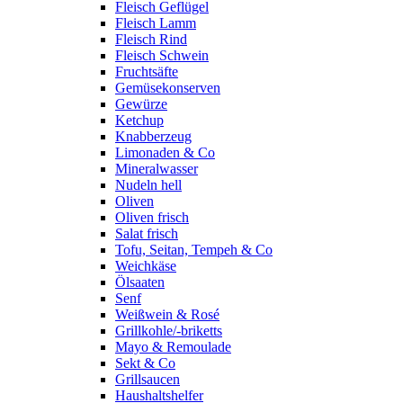
Fleisch Geflügel
Fleisch Lamm
Fleisch Rind
Fleisch Schwein
Fruchtsäfte
Gemüsekonserven
Gewürze
Ketchup
Knabberzeug
Limonaden & Co
Mineralwasser
Nudeln hell
Oliven
Oliven frisch
Salat frisch
Tofu, Seitan, Tempeh & Co
Weichkäse
Ölsaaten
Senf
Weißwein & Rosé
Grillkohle/-briketts
Mayo & Remoulade
Sekt & Co
Grillsaucen
Haushaltshelfer