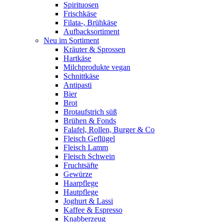
Spirituosen
Frischkäse
Filata-, Brühkäse
Aufbacksortiment
Neu im Sortiment
Kräuter & Sprossen
Hartkäse
Milchprodukte vegan
Schnittkäse
Antipasti
Bier
Brot
Brotaufstrich süß
Brühen & Fonds
Falafel, Rollen, Burger & Co
Fleisch Geflügel
Fleisch Lamm
Fleisch Schwein
Fruchtsäfte
Gewürze
Haarpflege
Hautpflege
Joghurt & Lassi
Kaffee & Espresso
Knabberzeug