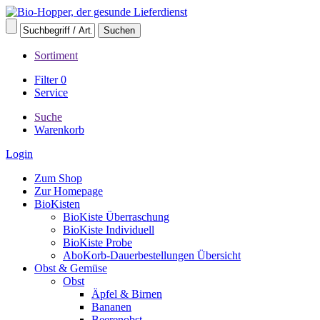
Sortiment
Filter
0
Service
Suche
Warenkorb
Login
Zum Shop
Zur Homepage
BioKisten
BioKiste Überraschung
BioKiste Individuell
BioKiste Probe
AboKorb-Dauerbestellungen Übersicht
Obst & Gemüse
Obst
Äpfel & Birnen
Bananen
Beerenobst