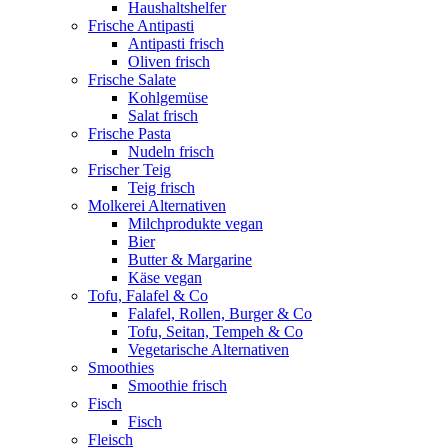
Haushaltshelfer
Frische Antipasti
Antipasti frisch
Oliven frisch
Frische Salate
Kohlgemüse
Salat frisch
Frische Pasta
Nudeln frisch
Frischer Teig
Teig frisch
Molkerei Alternativen
Milchprodukte vegan
Bier
Butter & Margarine
Käse vegan
Tofu, Falafel & Co
Falafel, Rollen, Burger & Co
Tofu, Seitan, Tempeh & Co
Vegetarische Alternativen
Smoothies
Smoothie frisch
Fisch
Fisch
Fleisch