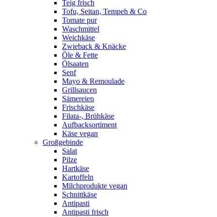
Teig frisch
Tofu, Seitan, Tempeh & Co
Tomate pur
Waschmittel
Weichkäse
Zwieback & Knäcke
Öle & Fette
Ölsaaten
Senf
Mayo & Remoulade
Grillsaucen
Sämereien
Frischkäse
Filata-, Brühkäse
Aufbacksortiment
Käse vegan
Großgebinde
Salat
Pilze
Hartkäse
Kartoffeln
Milchprodukte vegan
Schnittkäse
Antipasti
Antipasti frisch