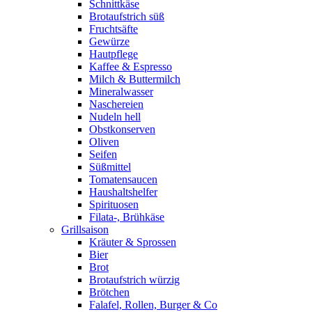
Schnittkäse
Brotaufstrich süß
Fruchtsäfte
Gewürze
Hautpflege
Kaffee & Espresso
Milch & Buttermilch
Mineralwasser
Naschereien
Nudeln hell
Obstkonserven
Oliven
Seifen
Süßmittel
Tomatensaucen
Haushaltshelfer
Spirituosen
Filata-, Brühkäse
Grillsaison
Kräuter & Sprossen
Bier
Brot
Brotaufstrich würzig
Brötchen
Falafel, Rollen, Burger & Co