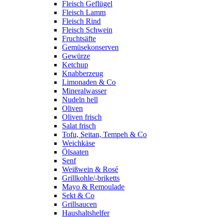
Fleisch Geflügel
Fleisch Lamm
Fleisch Rind
Fleisch Schwein
Fruchtsäfte
Gemüsekonserven
Gewürze
Ketchup
Knabberzeug
Limonaden & Co
Mineralwasser
Nudeln hell
Oliven
Oliven frisch
Salat frisch
Tofu, Seitan, Tempeh & Co
Weichkäse
Ölsaaten
Senf
Weißwein & Rosé
Grillkohle/-briketts
Mayo & Remoulade
Sekt & Co
Grillsaucen
Haushaltshelfer