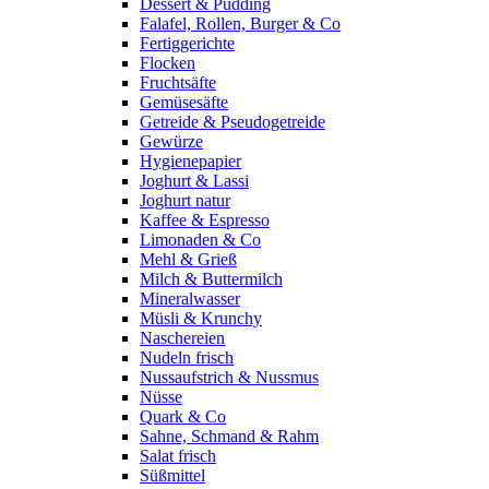
Dessert & Pudding
Falafel, Rollen, Burger & Co
Fertiggerichte
Flocken
Fruchtsäfte
Gemüsesäfte
Getreide & Pseudogetreide
Gewürze
Hygienepapier
Joghurt & Lassi
Joghurt natur
Kaffee & Espresso
Limonaden & Co
Mehl & Grieß
Milch & Buttermilch
Mineralwasser
Müsli & Krunchy
Naschereien
Nudeln frisch
Nussaufstrich & Nussmus
Nüsse
Quark & Co
Sahne, Schmand & Rahm
Salat frisch
Süßmittel