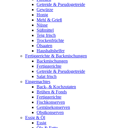
Getreide & Pseudogetreide
Gewürze
Honig
Mehl & Grieß
Nüsse
Süßmittel
Teig frisch
Trockenfrüchte
Ölsaaten
Haushaltshelfer
Fertiggerichte & Backmischungen
Backmischungen
Fertiggerichte
Getreide & Pseudogetreide
Salat frisch
Eingemachtes
Back- & Kochzutaten
Brühen & Fonds
Fertiggerichte
Fischkonserven
Gemüsekonserven
Obstkonserven
Essig & Öl
Essig
Öle & Fette