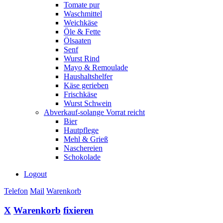
Tomate pur
Waschmittel
Weichkäse
Öle & Fette
Ölsaaten
Senf
Wurst Rind
Mayo & Remoulade
Haushaltshelfer
Käse gerieben
Frischkäse
Wurst Schwein
Abverkauf-solange Vorrat reicht
Bier
Hautpflege
Mehl & Grieß
Naschereien
Schokolade
Logout
Telefon
Mail
Warenkorb
X
Warenkorb
fixieren