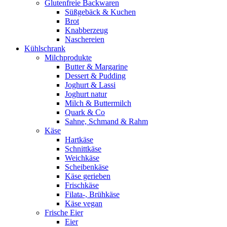
Glutenfreie Backwaren
Süßgebäck & Kuchen
Brot
Knabberzeug
Naschereien
Kühlschrank
Milchprodukte
Butter & Margarine
Dessert & Pudding
Joghurt & Lassi
Joghurt natur
Milch & Buttermilch
Quark & Co
Sahne, Schmand & Rahm
Käse
Hartkäse
Schnittkäse
Weichkäse
Scheibenkäse
Käse gerieben
Frischkäse
Filata-, Brühkäse
Käse vegan
Frische Eier
Eier