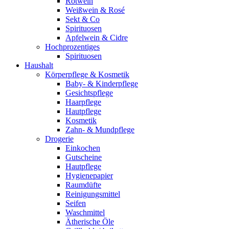
Rotwein
Weißwein & Rosé
Sekt & Co
Spirituosen
Apfelwein & Cidre
Hochprozentiges
Spirituosen
Haushalt
Körperpflege & Kosmetik
Baby- & Kinderpflege
Gesichtspflege
Haarpflege
Hautpflege
Kosmetik
Zahn- & Mundpflege
Drogerie
Einkochen
Gutscheine
Hautpflege
Hygienepapier
Raumdüfte
Reinigungsmittel
Seifen
Waschmittel
Ätherische Öle