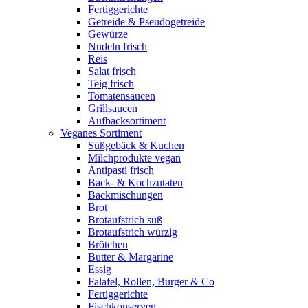
Fertiggerichte
Getreide & Pseudogetreide
Gewürze
Nudeln frisch
Reis
Salat frisch
Teig frisch
Tomatensaucen
Grillsaucen
Aufbacksortiment
Veganes Sortiment
Süßgebäck & Kuchen
Milchprodukte vegan
Antipasti frisch
Back- & Kochzutaten
Backmischungen
Brot
Brotaufstrich süß
Brotaufstrich würzig
Brötchen
Butter & Margarine
Essig
Falafel, Rollen, Burger & Co
Fertiggerichte
Fischkonserven