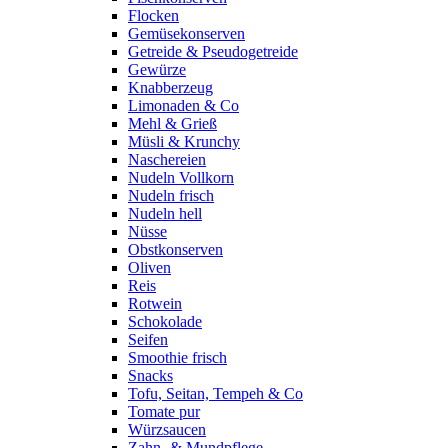
Flocken
Gemüsekonserven
Getreide & Pseudogetreide
Gewürze
Knabberzeug
Limonaden & Co
Mehl & Grieß
Müsli & Krunchy
Naschereien
Nudeln Vollkorn
Nudeln frisch
Nudeln hell
Nüsse
Obstkonserven
Oliven
Reis
Rotwein
Schokolade
Seifen
Smoothie frisch
Snacks
Tofu, Seitan, Tempeh & Co
Tomate pur
Würzsaucen
Zahn- & Mundpflege