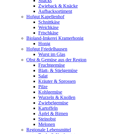
Snacks
Zwieback & Knäcke
Aufbacksortiment
Hofgut Kapellenhof
Schnittkäse
Weichkäse
Frischkäse
Bioland-Imkerei Kramerhonig
Honig
Hofgut Friedelhausen
Wurst im Glas
Obst & Gemüse aus der Region
Fruchtgemüse
Blatt- & Stielgemüse
Salat
Kräuter & Sprossen
Pilze
Kohlgemüse
Wurzeln & Knollen
Zwiebelgemüse
Kartoffeln
Äpfel & Birnen
Steinobst
Melonen
Regionale Lebensmittel