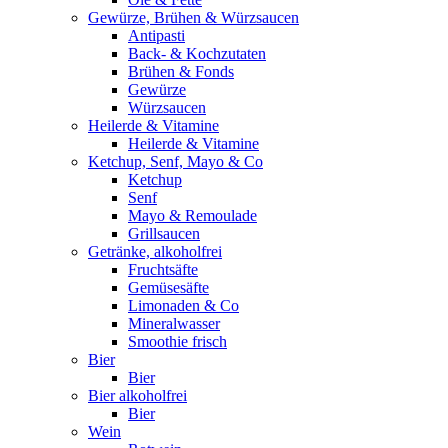
Gewürze, Brühen & Würzsaucen
Antipasti
Back- & Kochzutaten
Brühen & Fonds
Gewürze
Würzsaucen
Heilerde & Vitamine
Heilerde & Vitamine
Ketchup, Senf, Mayo & Co
Ketchup
Senf
Mayo & Remoulade
Grillsaucen
Getränke, alkoholfrei
Fruchtsäfte
Gemüsesäfte
Limonaden & Co
Mineralwasser
Smoothie frisch
Bier
Bier
Bier alkoholfrei
Bier
Wein