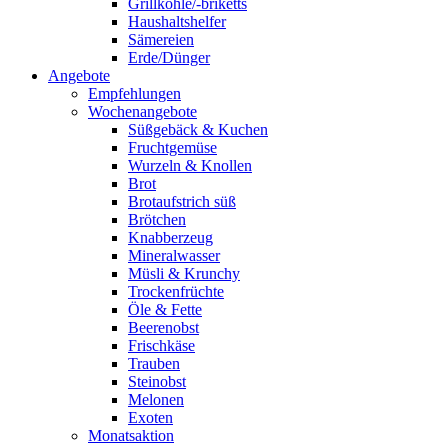
Grillkohle/-briketts
Haushaltshelfer
Sämereien
Erde/Dünger
Angebote
Empfehlungen
Wochenangebote
Süßgebäck & Kuchen
Fruchtgemüse
Wurzeln & Knollen
Brot
Brotaufstrich süß
Brötchen
Knabberzeug
Mineralwasser
Müsli & Krunchy
Trockenfrüchte
Öle & Fette
Beerenobst
Frischkäse
Trauben
Steinobst
Melonen
Exoten
Monatsaktion