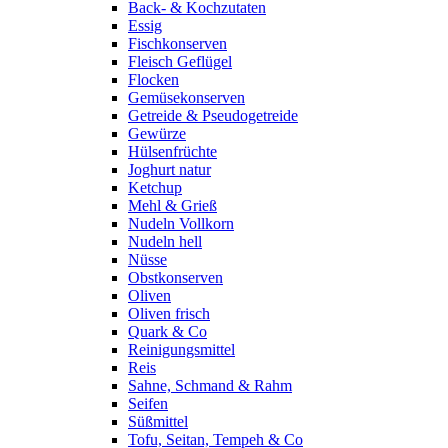
Back- & Kochzutaten
Essig
Fischkonserven
Fleisch Geflügel
Flocken
Gemüsekonserven
Getreide & Pseudogetreide
Gewürze
Hülsenfrüchte
Joghurt natur
Ketchup
Mehl & Grieß
Nudeln Vollkorn
Nudeln hell
Nüsse
Obstkonserven
Oliven
Oliven frisch
Quark & Co
Reinigungsmittel
Reis
Sahne, Schmand & Rahm
Seifen
Süßmittel
Tofu, Seitan, Tempeh & Co