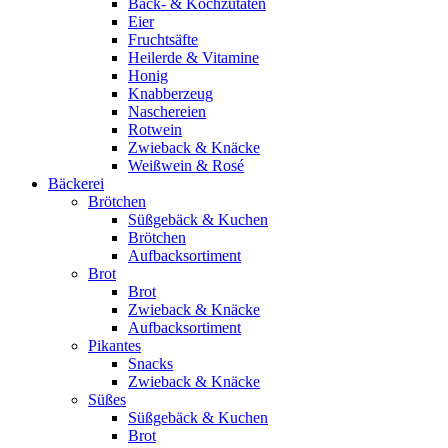
Back- & Kochzutaten
Eier
Fruchtsäfte
Heilerde & Vitamine
Honig
Knabberzeug
Naschereien
Rotwein
Zwieback & Knäcke
Weißwein & Rosé
Bäckerei
Brötchen
Süßgebäck & Kuchen
Brötchen
Aufbacksortiment
Brot
Brot
Zwieback & Knäcke
Aufbacksortiment
Pikantes
Snacks
Zwieback & Knäcke
Süßes
Süßgebäck & Kuchen
Brot