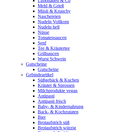
Limonaden & Co
Mehl & Grieß
Müsli & Krunchy
Naschereien
Nudeln Vollkorn
Nudeln hell
Nüsse
Tomatensaucen
Senf
Tee & Kräutertee
Grillsaucen
Wurst Schwein
Gutscheine
Gutscheine
Gebindeartikel
Süßgebäck & Kuchen
Kräuter & Sprossen
Milchprodukte vegan
Antipasti
Antipasti frisch
Baby- & Kindernahrung
Back- & Kochzutaten
Bier
Brotaufstrich süß
Brotaufstrich würzig