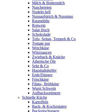
Milch & Buttermilch
Naschereien
Nudeln hell
Nussaufstrich & Nussmus
Raumdüfte
Rotwein
Salat frisch
Schokolade
Tofu, Seitan, Tempeh & Co
Tomate pur
Weichkäse
Würzsaucen
Zwieback & Knäcke
Ätherische Öle
Sekt & Co
Haushaltshelfer
Erde/Dünger
Frischkäse
Filata-, Brühkäse
Wurst Schwein
Aufbacksortiment
Schnelle Küche
Kartoffeln
Back- & Kochzutaten
Backmischungen