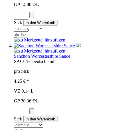
GP 14,90 €/L
Stck
Sanchon Worcestershire Sauce
SAC
C%
Deutschland
pro Stck
4,25 € *
VE 0,14 L
GP 30,36 €/L
Stck