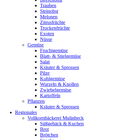
Trauben
Steinobst
Melonen
Zitrusfrüchte
Trockenfrüchte
Exoten
Nüsse
Gemüse
Fruchtgemüse
Blatt- & Stielgemüse
Salat
Kräuter & Sprossen
Pilze
Kohlgemüse
Wurzeln & Knollen
Zwiebelgemüse
Kartoffeln
Pflanzen
Kräuter & Sprossen
Regionales
Vollkornbäckerei Mulinbeck
Süßgebäck & Kuchen
Brot
Brötchen