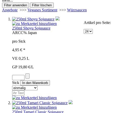
mehr...
Angebote
>>>
Veganes Sortiment
>>>
Würzsaucen
Artikel pro Seite:
250ml Shoyu Sojasauce
ARC
C%
Japan
pro Stck
4,95 € *
VE 0,25 L
GP 19,80 €/L
Stck
250ml Tamari Classic Sojasauce