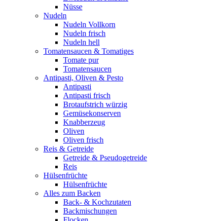
Nüsse
Nudeln
Nudeln Vollkorn
Nudeln frisch
Nudeln hell
Tomatensaucen & Tomatiges
Tomate pur
Tomatensaucen
Antipasti, Oliven & Pesto
Antipasti
Antipasti frisch
Brotaufstrich würzig
Gemüsekonserven
Knabberzeug
Oliven
Oliven frisch
Reis & Getreide
Getreide & Pseudogetreide
Reis
Hülsenfrüchte
Hülsenfrüchte
Alles zum Backen
Back- & Kochzutaten
Backmischungen
Flocken