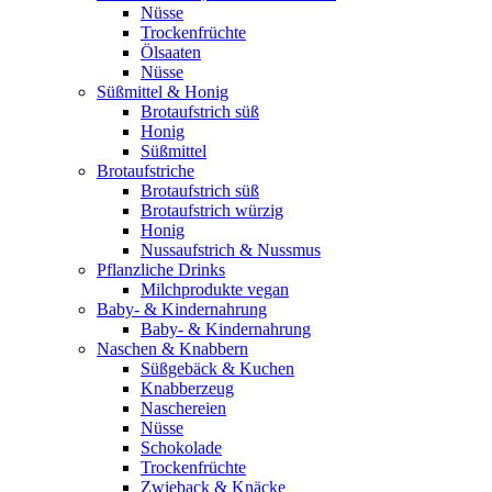
Nüsse
Trockenfrüchte
Ölsaaten
Nüsse
Süßmittel & Honig
Brotaufstrich süß
Honig
Süßmittel
Brotaufstriche
Brotaufstrich süß
Brotaufstrich würzig
Honig
Nussaufstrich & Nussmus
Pflanzliche Drinks
Milchprodukte vegan
Baby- & Kindernahrung
Baby- & Kindernahrung
Naschen & Knabbern
Süßgebäck & Kuchen
Knabberzeug
Naschereien
Nüsse
Schokolade
Trockenfrüchte
Zwieback & Knäcke