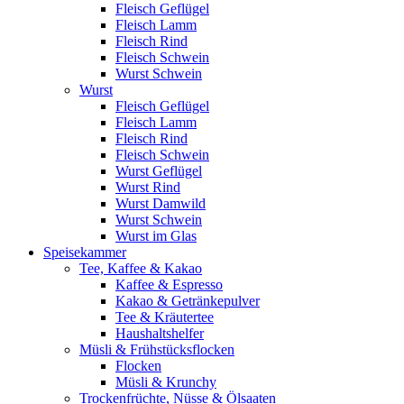
Fleisch Geflügel
Fleisch Lamm
Fleisch Rind
Fleisch Schwein
Wurst Schwein
Wurst
Fleisch Geflügel
Fleisch Lamm
Fleisch Rind
Fleisch Schwein
Wurst Geflügel
Wurst Rind
Wurst Damwild
Wurst Schwein
Wurst im Glas
Speisekammer
Tee, Kaffee & Kakao
Kaffee & Espresso
Kakao & Getränkepulver
Tee & Kräutertee
Haushaltshelfer
Müsli & Frühstücksflocken
Flocken
Müsli & Krunchy
Trockenfrüchte, Nüsse & Ölsaaten