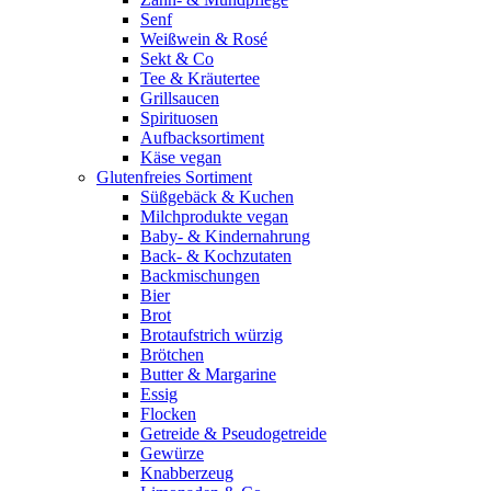
Senf
Weißwein & Rosé
Sekt & Co
Tee & Kräutertee
Grillsaucen
Spirituosen
Aufbacksortiment
Käse vegan
Glutenfreies Sortiment
Süßgebäck & Kuchen
Milchprodukte vegan
Baby- & Kindernahrung
Back- & Kochzutaten
Backmischungen
Bier
Brot
Brotaufstrich würzig
Brötchen
Butter & Margarine
Essig
Flocken
Getreide & Pseudogetreide
Gewürze
Knabberzeug