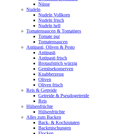
Nüsse
Nudeln
Nudeln Vollkorn
Nudeln frisch
Nudeln hell
Tomatensaucen & Tomatiges
Tomate pur
Tomatensaucen
Antipasti, Oliven & Pesto
Antipasti
Antipasti frisch
Brotaufstrich würzig
Gemüsekonserven
Knabberzeug
Oliven
Oliven frisch
Reis & Getreide
Getreide & Pseudogetreide
Reis
Hülsenfrüchte
Hülsenfrüchte
Alles zum Backen
Back- & Kochzutaten
Backmischungen
Flocken