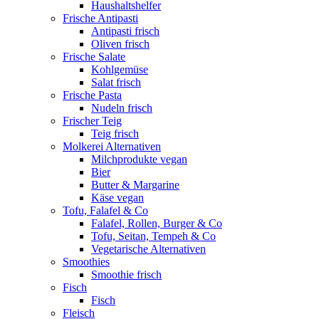
Haushaltshelfer
Frische Antipasti
Antipasti frisch
Oliven frisch
Frische Salate
Kohlgemüse
Salat frisch
Frische Pasta
Nudeln frisch
Frischer Teig
Teig frisch
Molkerei Alternativen
Milchprodukte vegan
Bier
Butter & Margarine
Käse vegan
Tofu, Falafel & Co
Falafel, Rollen, Burger & Co
Tofu, Seitan, Tempeh & Co
Vegetarische Alternativen
Smoothies
Smoothie frisch
Fisch
Fisch
Fleisch