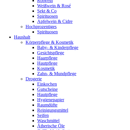
Rotwein
Weißwein & Rosé
Sekt & Co
Spirituosen
Apfelwein & Cidre
Hochprozentiges
Spirituosen
Haushalt
Körperpflege & Kosmetik
Baby- & Kinderpflege
Gesichtspflege
Haarpflege
Hautpflege
Kosmetik
Zahn- & Mundpflege
Drogerie
Einkochen
Gutscheine
Hautpflege
Hygienepapier
Raumdüfte
Reinigungsmittel
Seifen
Waschmittel
Ätherische Öle