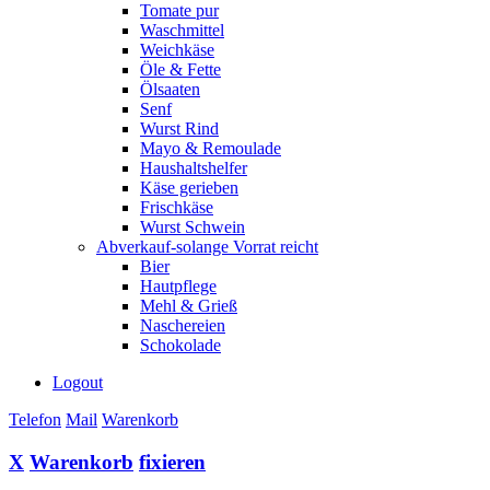
Tomate pur
Waschmittel
Weichkäse
Öle & Fette
Ölsaaten
Senf
Wurst Rind
Mayo & Remoulade
Haushaltshelfer
Käse gerieben
Frischkäse
Wurst Schwein
Abverkauf-solange Vorrat reicht
Bier
Hautpflege
Mehl & Grieß
Naschereien
Schokolade
Logout
Telefon
Mail
Warenkorb
X
Warenkorb
fixieren