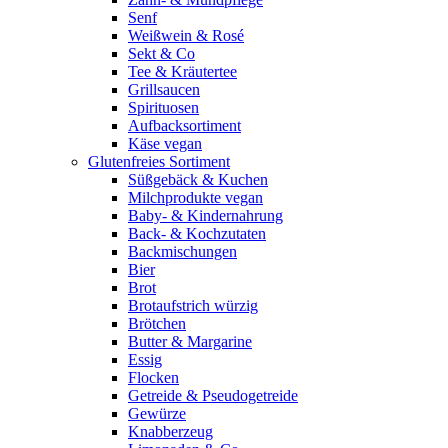
Senf
Weißwein & Rosé
Sekt & Co
Tee & Kräutertee
Grillsaucen
Spirituosen
Aufbacksortiment
Käse vegan
Glutenfreies Sortiment
Süßgebäck & Kuchen
Milchprodukte vegan
Baby- & Kindernahrung
Back- & Kochzutaten
Backmischungen
Bier
Brot
Brotaufstrich würzig
Brötchen
Butter & Margarine
Essig
Flocken
Getreide & Pseudogetreide
Gewürze
Knabberzeug