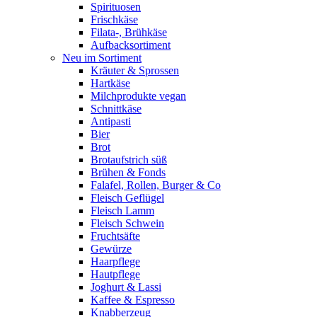
Spirituosen
Frischkäse
Filata-, Brühkäse
Aufbacksortiment
Neu im Sortiment
Kräuter & Sprossen
Hartkäse
Milchprodukte vegan
Schnittkäse
Antipasti
Bier
Brot
Brotaufstrich süß
Brühen & Fonds
Falafel, Rollen, Burger & Co
Fleisch Geflügel
Fleisch Lamm
Fleisch Schwein
Fruchtsäfte
Gewürze
Haarpflege
Hautpflege
Joghurt & Lassi
Kaffee & Espresso
Knabberzeug