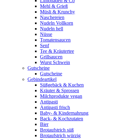
Limonaden & Co
Mehl & Grieß
Müsli & Krunchy
Naschereien
Nudeln Vollkorn
Nudeln hell
Nüsse
Tomatensaucen
Senf
Tee & Kräutertee
Grillsaucen
Wurst Schwein
Gutscheine
Gutscheine
Gebindeartikel
Süßgebäck & Kuchen
Kräuter & Sprossen
Milchprodukte vegan
Antipasti
Antipasti frisch
Baby- & Kindernahrung
Back- & Kochzutaten
Bier
Brotaufstrich süß
Brotaufstrich würzig