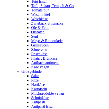
Teig frisch
Tofu, Seitan, Tempeh & Co
Tomate pur
Waschmittel
Weichkäse
Zwieback & Knäcke
Öle & Fette
Ölsaaten
Senf
Mayo & Remoulade
Grillsaucen
Sämereien
Frischkäse
Filata-, Brühkäse
Aufbacksortiment
Käse vegan
Großgebinde
Salat
Pilze
Hartkäse
Kartoffeln
Milchprodukte vegan
Schnittkäse
Antipasti
Antipasti frisch