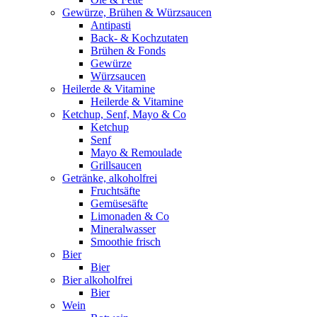
Gewürze, Brühen & Würzsaucen
Antipasti
Back- & Kochzutaten
Brühen & Fonds
Gewürze
Würzsaucen
Heilerde & Vitamine
Heilerde & Vitamine
Ketchup, Senf, Mayo & Co
Ketchup
Senf
Mayo & Remoulade
Grillsaucen
Getränke, alkoholfrei
Fruchtsäfte
Gemüsesäfte
Limonaden & Co
Mineralwasser
Smoothie frisch
Bier
Bier
Bier alkoholfrei
Bier
Wein