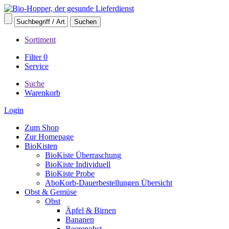
Sortiment
Filter
0
Service
Suche
Warenkorb
Login
Zum Shop
Zur Homepage
BioKisten
BioKiste Überraschung
BioKiste Individuell
BioKiste Probe
AboKorb-Dauerbestellungen Übersicht
Obst & Gemüse
Obst
Äpfel & Birnen
Bananen
Beerenobst