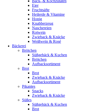
Back- & Kochzutaten
Eier
Fruchtsäfte
Heilerde & Vitamine
Honig
Knabberzeug
Naschereien
Rotwein
Zwieback & Knäcke
Weißwein & Rosé
Bäckerei
Brötchen
Süßgebäck & Kuchen
Brötchen
Aufbacksortiment
Brot
Brot
Zwieback & Knäcke
Aufbacksortiment
Pikantes
Snacks
Zwieback & Knäcke
Süßes
Süßgebäck & Kuchen
Brot