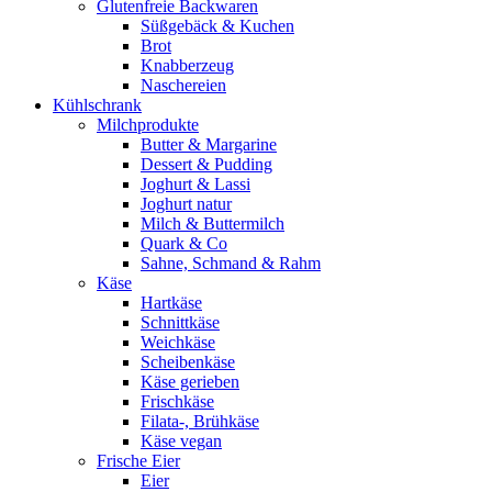
Glutenfreie Backwaren
Süßgebäck & Kuchen
Brot
Knabberzeug
Naschereien
Kühlschrank
Milchprodukte
Butter & Margarine
Dessert & Pudding
Joghurt & Lassi
Joghurt natur
Milch & Buttermilch
Quark & Co
Sahne, Schmand & Rahm
Käse
Hartkäse
Schnittkäse
Weichkäse
Scheibenkäse
Käse gerieben
Frischkäse
Filata-, Brühkäse
Käse vegan
Frische Eier
Eier