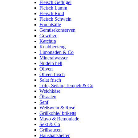
Fleisch Geflügel
Fleisch Lamm
Fleisch Rind
Fleisch Schwein
Fruchtsäfte
Gemüsekonserven
Gewürze
Ketchup
Knabberzeug
Limonaden & Co
Mineralwasser
Nudeln hell
Oliven
Oliven frisch
Salat frisch
Tofu, Seitan, Tempeh & Co
Weichkäse
Ölsaaten
Senf
Weißwein & Rosé
Grillkohle/-briketts
Mayo & Remoulade
Sekt & Co
Grillsaucen
Haushaltshelfer