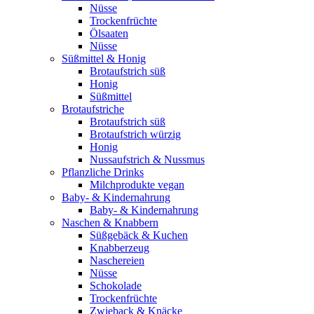
Nüsse
Trockenfrüchte
Ölsaaten
Nüsse
Süßmittel & Honig
Brotaufstrich süß
Honig
Süßmittel
Brotaufstriche
Brotaufstrich süß
Brotaufstrich würzig
Honig
Nussaufstrich & Nussmus
Pflanzliche Drinks
Milchprodukte vegan
Baby- & Kindernahrung
Baby- & Kindernahrung
Naschen & Knabbern
Süßgebäck & Kuchen
Knabberzeug
Naschereien
Nüsse
Schokolade
Trockenfrüchte
Zwieback & Knäcke