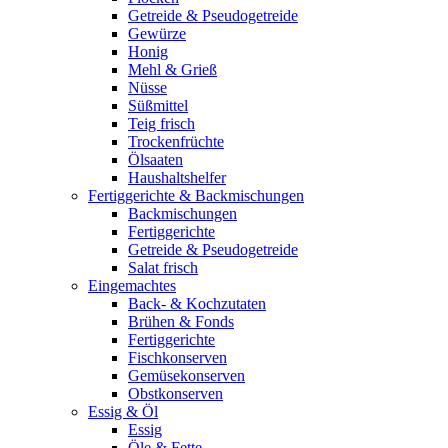
Getreide & Pseudogetreide
Gewürze
Honig
Mehl & Grieß
Nüsse
Süßmittel
Teig frisch
Trockenfrüchte
Ölsaaten
Haushaltshelfer
Fertiggerichte & Backmischungen
Backmischungen
Fertiggerichte
Getreide & Pseudogetreide
Salat frisch
Eingemachtes
Back- & Kochzutaten
Brühen & Fonds
Fertiggerichte
Fischkonserven
Gemüsekonserven
Obstkonserven
Essig & Öl
Essig
Öle & Fette