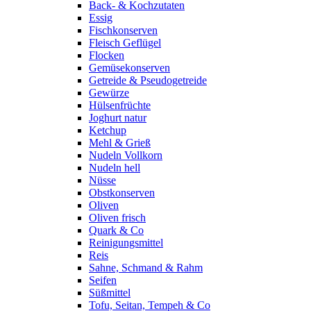
Back- & Kochzutaten
Essig
Fischkonserven
Fleisch Geflügel
Flocken
Gemüsekonserven
Getreide & Pseudogetreide
Gewürze
Hülsenfrüchte
Joghurt natur
Ketchup
Mehl & Grieß
Nudeln Vollkorn
Nudeln hell
Nüsse
Obstkonserven
Oliven
Oliven frisch
Quark & Co
Reinigungsmittel
Reis
Sahne, Schmand & Rahm
Seifen
Süßmittel
Tofu, Seitan, Tempeh & Co