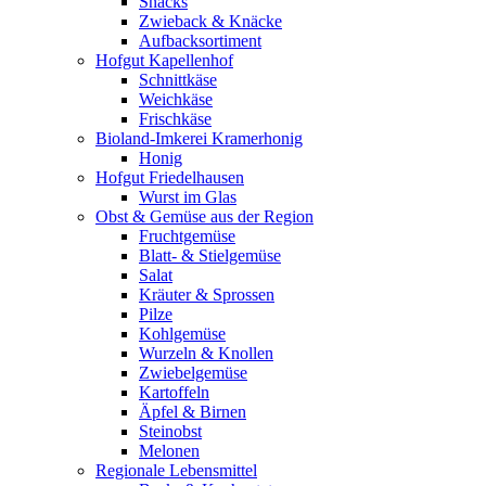
Snacks
Zwieback & Knäcke
Aufbacksortiment
Hofgut Kapellenhof
Schnittkäse
Weichkäse
Frischkäse
Bioland-Imkerei Kramerhonig
Honig
Hofgut Friedelhausen
Wurst im Glas
Obst & Gemüse aus der Region
Fruchtgemüse
Blatt- & Stielgemüse
Salat
Kräuter & Sprossen
Pilze
Kohlgemüse
Wurzeln & Knollen
Zwiebelgemüse
Kartoffeln
Äpfel & Birnen
Steinobst
Melonen
Regionale Lebensmittel