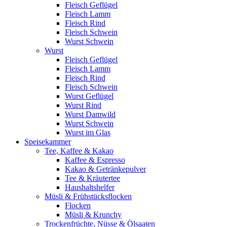
Fleisch Geflügel
Fleisch Lamm
Fleisch Rind
Fleisch Schwein
Wurst Schwein
Wurst
Fleisch Geflügel
Fleisch Lamm
Fleisch Rind
Fleisch Schwein
Wurst Geflügel
Wurst Rind
Wurst Damwild
Wurst Schwein
Wurst im Glas
Speisekammer
Tee, Kaffee & Kakao
Kaffee & Espresso
Kakao & Getränkepulver
Tee & Kräutertee
Haushaltshelfer
Müsli & Frühstücksflocken
Flocken
Müsli & Krunchy
Trockenfrüchte, Nüsse & Ölsaaten