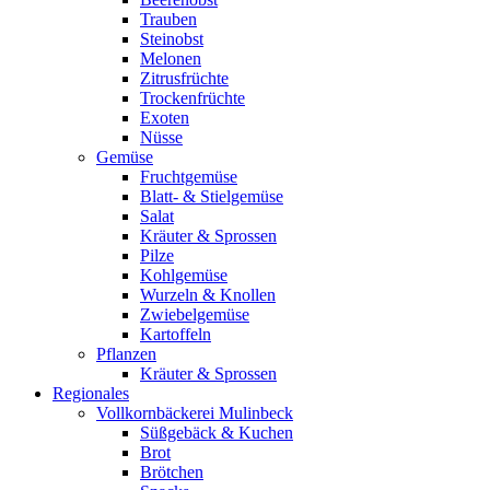
Trauben
Steinobst
Melonen
Zitrusfrüchte
Trockenfrüchte
Exoten
Nüsse
Gemüse
Fruchtgemüse
Blatt- & Stielgemüse
Salat
Kräuter & Sprossen
Pilze
Kohlgemüse
Wurzeln & Knollen
Zwiebelgemüse
Kartoffeln
Pflanzen
Kräuter & Sprossen
Regionales
Vollkornbäckerei Mulinbeck
Süßgebäck & Kuchen
Brot
Brötchen