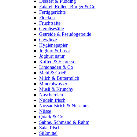
Dessert & Pudding
Falafel, Rollen, Burger & Co
Fertiggerichte
Flocken
Fruchtsäfte
Gemüsesäfte
Getreide & Pseudogetreide
Gewürze
Hygienepapier
Joghurt & Lassi
Joghurt natur
Kaffee & Espresso
Limonaden & Co
Mehl & Grieß
Milch & Buttermilch
Mineralwasser
Müsli & Krunchy
Naschereien
Nudeln frisch
Nussaufstrich & Nussmus
Nüsse
Quark & Co
Sahne, Schmand & Rahm
Salat frisch
Süßmittel