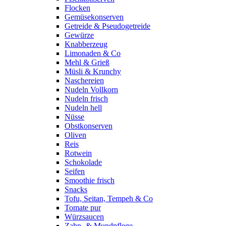
Flocken
Gemüsekonserven
Getreide & Pseudogetreide
Gewürze
Knabberzeug
Limonaden & Co
Mehl & Grieß
Müsli & Krunchy
Naschereien
Nudeln Vollkorn
Nudeln frisch
Nudeln hell
Nüsse
Obstkonserven
Oliven
Reis
Rotwein
Schokolade
Seifen
Smoothie frisch
Snacks
Tofu, Seitan, Tempeh & Co
Tomate pur
Würzsaucen
Zahn- & Mundpflege