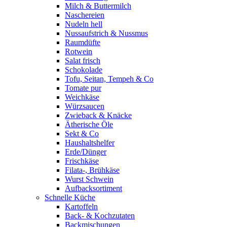
Milch & Buttermilch
Naschereien
Nudeln hell
Nussaufstrich & Nussmus
Raumdüfte
Rotwein
Salat frisch
Schokolade
Tofu, Seitan, Tempeh & Co
Tomate pur
Weichkäse
Würzsaucen
Zwieback & Knäcke
Ätherische Öle
Sekt & Co
Haushaltshelfer
Erde/Dünger
Frischkäse
Filata-, Brühkäse
Wurst Schwein
Aufbacksortiment
Schnelle Küche
Kartoffeln
Back- & Kochzutaten
Backmischungen