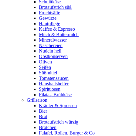
Schnittkäse
Brotaufstrich süß
Fruchtsäfte
Gewürze
Hautpflege
Kaffee & Espresso
Milch & Buttermilch
Mineralwasser
Naschereien
Nudeln hell
Obstkonserven
Oliven
Seifen
Süßmittel
Tomatensaucen
Haushaltshelfer
Spirituosen
Filata-, Brühkäse
Grillsaison
Kräuter & Sprossen
Bier
Brot
Brotaufstrich würzig
Brötchen
Falafel, Rollen, Burger & Co