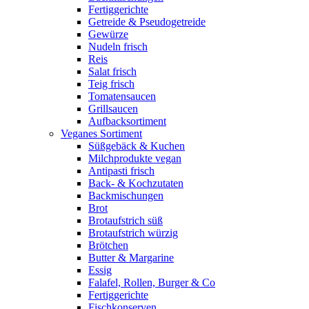
Fertiggerichte
Getreide & Pseudogetreide
Gewürze
Nudeln frisch
Reis
Salat frisch
Teig frisch
Tomatensaucen
Grillsaucen
Aufbacksortiment
Veganes Sortiment
Süßgebäck & Kuchen
Milchprodukte vegan
Antipasti frisch
Back- & Kochzutaten
Backmischungen
Brot
Brotaufstrich süß
Brotaufstrich würzig
Brötchen
Butter & Margarine
Essig
Falafel, Rollen, Burger & Co
Fertiggerichte
Fischkonserven