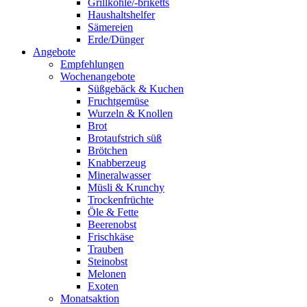
Grillkohle/-briketts
Haushaltshelfer
Sämereien
Erde/Dünger
Angebote
Empfehlungen
Wochenangebote
Süßgebäck & Kuchen
Fruchtgemüse
Wurzeln & Knollen
Brot
Brotaufstrich süß
Brötchen
Knabberzeug
Mineralwasser
Müsli & Krunchy
Trockenfrüchte
Öle & Fette
Beerenobst
Frischkäse
Trauben
Steinobst
Melonen
Exoten
Monatsaktion