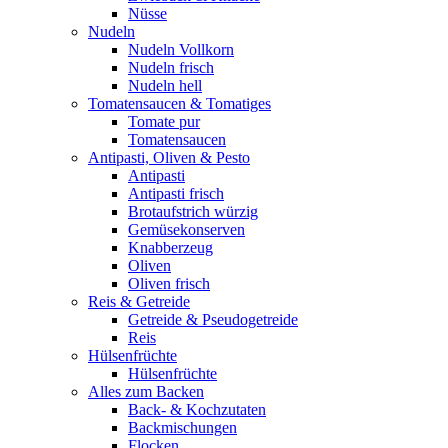
Nüsse
Nudeln
Nudeln Vollkorn
Nudeln frisch
Nudeln hell
Tomatensaucen & Tomatiges
Tomate pur
Tomatensaucen
Antipasti, Oliven & Pesto
Antipasti
Antipasti frisch
Brotaufstrich würzig
Gemüsekonserven
Knabberzeug
Oliven
Oliven frisch
Reis & Getreide
Getreide & Pseudogetreide
Reis
Hülsenfrüchte
Hülsenfrüchte
Alles zum Backen
Back- & Kochzutaten
Backmischungen
Flocken