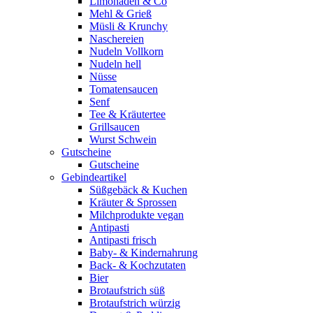
Limonaden & Co
Mehl & Grieß
Müsli & Krunchy
Naschereien
Nudeln Vollkorn
Nudeln hell
Nüsse
Tomatensaucen
Senf
Tee & Kräutertee
Grillsaucen
Wurst Schwein
Gutscheine
Gutscheine
Gebindeartikel
Süßgebäck & Kuchen
Kräuter & Sprossen
Milchprodukte vegan
Antipasti
Antipasti frisch
Baby- & Kindernahrung
Back- & Kochzutaten
Bier
Brotaufstrich süß
Brotaufstrich würzig