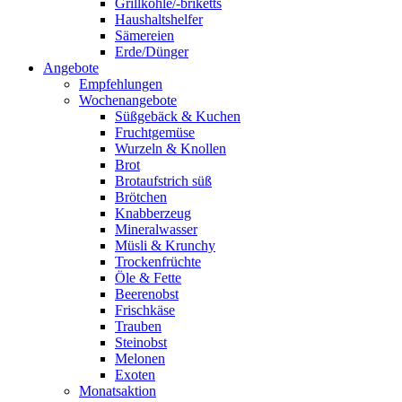
Grillkohle/-briketts
Haushaltshelfer
Sämereien
Erde/Dünger
Angebote
Empfehlungen
Wochenangebote
Süßgebäck & Kuchen
Fruchtgemüse
Wurzeln & Knollen
Brot
Brotaufstrich süß
Brötchen
Knabberzeug
Mineralwasser
Müsli & Krunchy
Trockenfrüchte
Öle & Fette
Beerenobst
Frischkäse
Trauben
Steinobst
Melonen
Exoten
Monatsaktion