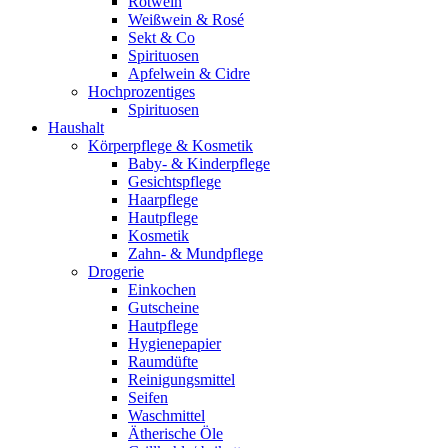
Rotwein
Weißwein & Rosé
Sekt & Co
Spirituosen
Apfelwein & Cidre
Hochprozentiges
Spirituosen
Haushalt
Körperpflege & Kosmetik
Baby- & Kinderpflege
Gesichtspflege
Haarpflege
Hautpflege
Kosmetik
Zahn- & Mundpflege
Drogerie
Einkochen
Gutscheine
Hautpflege
Hygienepapier
Raumdüfte
Reinigungsmittel
Seifen
Waschmittel
Ätherische Öle