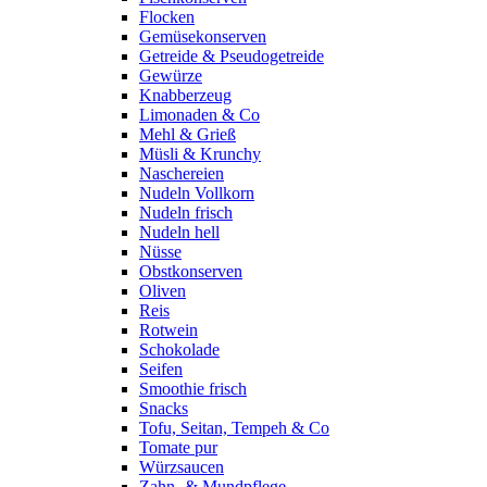
Flocken
Gemüsekonserven
Getreide & Pseudogetreide
Gewürze
Knabberzeug
Limonaden & Co
Mehl & Grieß
Müsli & Krunchy
Naschereien
Nudeln Vollkorn
Nudeln frisch
Nudeln hell
Nüsse
Obstkonserven
Oliven
Reis
Rotwein
Schokolade
Seifen
Smoothie frisch
Snacks
Tofu, Seitan, Tempeh & Co
Tomate pur
Würzsaucen
Zahn- & Mundpflege