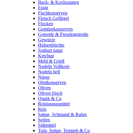
Back- & Kochzutaten
Essig
Fischkonserven
Fleisch Geflügel
Flocken
Gemüsekonserven
Getreide & Pseudogetreide
Gewürze
Hülsenfrüchte
Joghurt natur
Ketchup
Mehl & Grieß
Nudeln Vollkorn
Nudeln hell
Nüsse
Obstkonserven
Oliven
Oliven frisch
Quark & Co
Reinigungsmittel
Reis
Sahne, Schmand & Rahm
Seifen
Süßmittel
Tofu, Seitan, Tempeh & Co