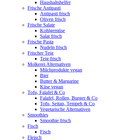
Haushaltshelfer
Frische Antipasti
Antipasti frisch
Oliven frisch
Frische Salate
Kohlgemüse
Salat frisch
Frische Pasta
Nudeln frisch
Frischer Teig
Teig frisch
Molkerei Alternativen
Milchprodukte vegan
Bier
Butter & Margarine
Käse vegan
Tofu, Falafel & Co
Falafel, Rollen, Burger & Co
Tofu, Seitan, Tempeh & Co
Vegetarische Alternativen
Smoothies
Smoothie frisch
Fisch
Fisch
Fleisch