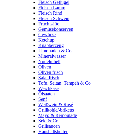
Fleisch Geflügel
Fleisch Lamm
Fleisch Rind
Fleisch Schwein
Fruchtsäfte
Gemüsekonserven
Gewürze
Ketchup
Knabberzeug
Limonaden & Co
Mineralwasser
Nudeln hell
Oliven
Oliven frisch
Salat frisch
Tofu, Seitan, Tempeh & Co
Weichkäse
Ölsaaten
Senf
Weißwein & Rosé
Grillkohle/-briketts
Mayo & Remoulade
Sekt & Co
Grillsaucen
Haushaltshelfer