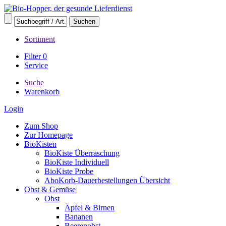
Sortiment
Filter
0
Service
Suche
Warenkorb
Login
Zum Shop
Zur Homepage
BioKisten
BioKiste Überraschung
BioKiste Individuell
BioKiste Probe
AboKorb-Dauerbestellungen Übersicht
Obst & Gemüse
Obst
Äpfel & Birnen
Bananen
Beerenobst