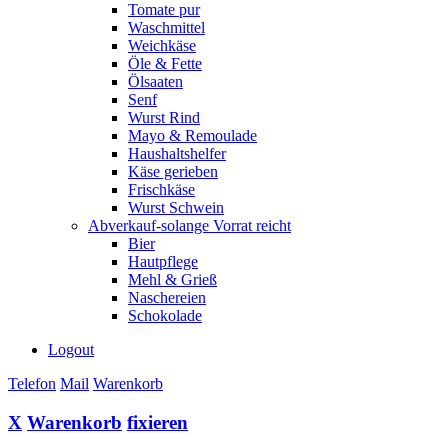
Tomate pur
Waschmittel
Weichkäse
Öle & Fette
Ölsaaten
Senf
Wurst Rind
Mayo & Remoulade
Haushaltshelfer
Käse gerieben
Frischkäse
Wurst Schwein
Abverkauf-solange Vorrat reicht
Bier
Hautpflege
Mehl & Grieß
Naschereien
Schokolade
Logout
Telefon
Mail
Warenkorb
X
Warenkorb
fixieren