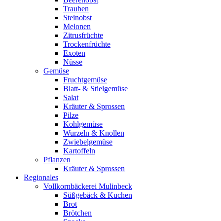
Trauben
Steinobst
Melonen
Zitrusfrüchte
Trockenfrüchte
Exoten
Nüsse
Gemüse
Fruchtgemüse
Blatt- & Stielgemüse
Salat
Kräuter & Sprossen
Pilze
Kohlgemüse
Wurzeln & Knollen
Zwiebelgemüse
Kartoffeln
Pflanzen
Kräuter & Sprossen
Regionales
Vollkornbäckerei Mulinbeck
Süßgebäck & Kuchen
Brot
Brötchen