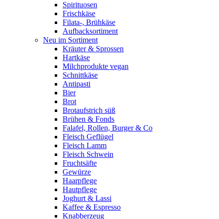
Spirituosen
Frischkäse
Filata-, Brühkäse
Aufbacksortiment
Neu im Sortiment
Kräuter & Sprossen
Hartkäse
Milchprodukte vegan
Schnittkäse
Antipasti
Bier
Brot
Brotaufstrich süß
Brühen & Fonds
Falafel, Rollen, Burger & Co
Fleisch Geflügel
Fleisch Lamm
Fleisch Schwein
Fruchtsäfte
Gewürze
Haarpflege
Hautpflege
Joghurt & Lassi
Kaffee & Espresso
Knabberzeug