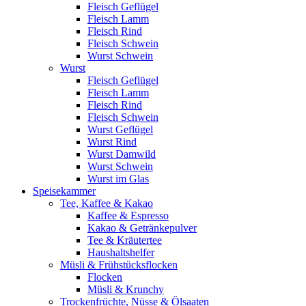
Fleisch Geflügel
Fleisch Lamm
Fleisch Rind
Fleisch Schwein
Wurst Schwein
Wurst
Fleisch Geflügel
Fleisch Lamm
Fleisch Rind
Fleisch Schwein
Wurst Geflügel
Wurst Rind
Wurst Damwild
Wurst Schwein
Wurst im Glas
Speisekammer
Tee, Kaffee & Kakao
Kaffee & Espresso
Kakao & Getränkepulver
Tee & Kräutertee
Haushaltshelfer
Müsli & Frühstücksflocken
Flocken
Müsli & Krunchy
Trockenfrüchte, Nüsse & Ölsaaten