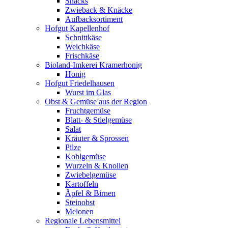
Snacks
Zwieback & Knäcke
Aufbacksortiment
Hofgut Kapellenhof
Schnittkäse
Weichkäse
Frischkäse
Bioland-Imkerei Kramerhonig
Honig
Hofgut Friedelhausen
Wurst im Glas
Obst & Gemüse aus der Region
Fruchtgemüse
Blatt- & Stielgemüse
Salat
Kräuter & Sprossen
Pilze
Kohlgemüse
Wurzeln & Knollen
Zwiebelgemüse
Kartoffeln
Äpfel & Birnen
Steinobst
Melonen
Regionale Lebensmittel