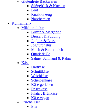
Glutenfreie Backwaren
Süßgebäck & Kuchen
Brot
Knabberzeug
Naschereien
Kühlschrank
Milchprodukte
Butter & Margarine
Dessert & Pudding
Joghurt & Lassi
Joghurt natur
Milch & Buttermilch
Quark & Co
Sahne, Schmand & Rahm
Käse
Hartkäse
Schnittkäse
Weichkäse
Scheibenkäse
Käse gerieben
Frischkäse
Filata-, Brühkäse
Käse vegan
Frische Eier
Eier