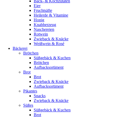
Back- & Kochzutaten
Eier
Fruchtsäfte
Heilerde & Vitamine
Honig
Knabberzeug
Naschereien
Rotwein
Zwieback & Knäcke
Weißwein & Rosé
Bäckerei
Brötchen
Süßgebäck & Kuchen
Brötchen
Aufbacksortiment
Brot
Brot
Zwieback & Knäcke
Aufbacksortiment
Pikantes
Snacks
Zwieback & Knäcke
Süßes
Süßgebäck & Kuchen
Brot