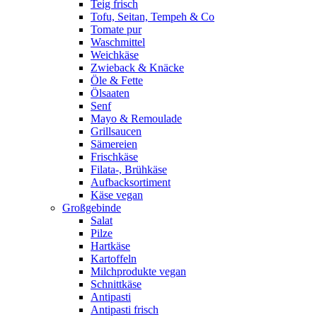
Teig frisch
Tofu, Seitan, Tempeh & Co
Tomate pur
Waschmittel
Weichkäse
Zwieback & Knäcke
Öle & Fette
Ölsaaten
Senf
Mayo & Remoulade
Grillsaucen
Sämereien
Frischkäse
Filata-, Brühkäse
Aufbacksortiment
Käse vegan
Großgebinde
Salat
Pilze
Hartkäse
Kartoffeln
Milchprodukte vegan
Schnittkäse
Antipasti
Antipasti frisch