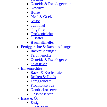
Getreide & Pseudogetreide
Gewürze
Honig
Mehl & Grieß
Nüsse
Süßmittel
Teig frisch
Trockenfrüchte
Ölsaaten
Haushaltshelfer
Fertiggerichte & Backmischungen
Backmischungen
Fertiggerichte
Getreide & Pseudogetreide
Salat frisch
Eingemachtes
Back- & Kochzutaten
Brühen & Fonds
Fertiggerichte
Fischkonserven
Gemüsekonserven
Obstkonserven
Essig & Öl
Essig
Öle & Fette