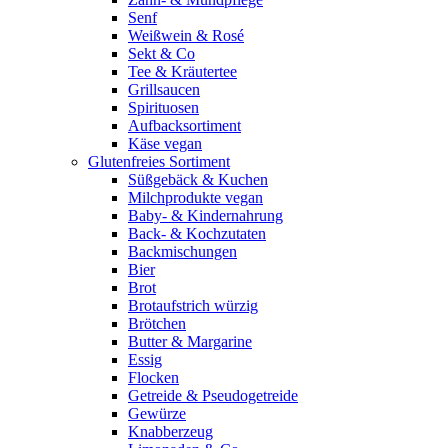
Senf
Weißwein & Rosé
Sekt & Co
Tee & Kräutertee
Grillsaucen
Spirituosen
Aufbacksortiment
Käse vegan
Glutenfreies Sortiment
Süßgebäck & Kuchen
Milchprodukte vegan
Baby- & Kindernahrung
Back- & Kochzutaten
Backmischungen
Bier
Brot
Brotaufstrich würzig
Brötchen
Butter & Margarine
Essig
Flocken
Getreide & Pseudogetreide
Gewürze
Knabberzeug