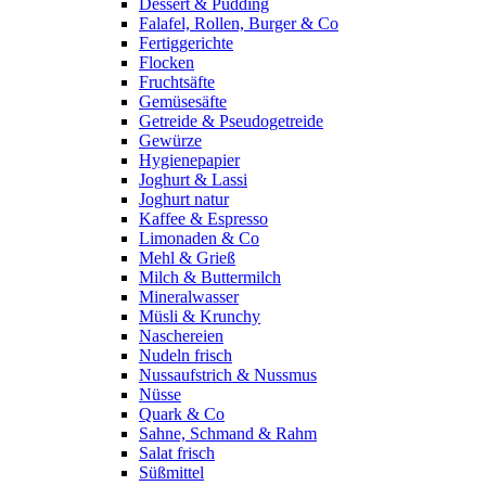
Dessert & Pudding
Falafel, Rollen, Burger & Co
Fertiggerichte
Flocken
Fruchtsäfte
Gemüsesäfte
Getreide & Pseudogetreide
Gewürze
Hygienepapier
Joghurt & Lassi
Joghurt natur
Kaffee & Espresso
Limonaden & Co
Mehl & Grieß
Milch & Buttermilch
Mineralwasser
Müsli & Krunchy
Naschereien
Nudeln frisch
Nussaufstrich & Nussmus
Nüsse
Quark & Co
Sahne, Schmand & Rahm
Salat frisch
Süßmittel