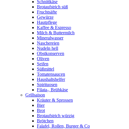
Schnittkäse
Brotaufstrich süß
Fruchtsäfte
Gewürze
Hautpflege
Kaffee & Espresso
Milch & Buttermilch
Mineralwasser
Naschereien
Nudeln hell
Obstkonserven
Oliven
Seifen
Süßmittel
Tomatensaucen
Haushaltshelfer
Spirituosen
Filata-, Brühkäse
Grillsaison
Kräuter & Sprossen
Bier
Brot
Brotaufstrich würzig
Brötchen
Falafel, Rollen, Burger & Co