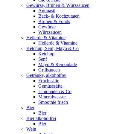
Gewürze, Brühen & Würzsaucen
Antipasti
Back- & Kochzutaten
Brühen & Fonds
Gewürze
Würzsaucen
Heilerde & Vitamine
Heilerde & Vitamine
Ketchup, Senf, Mayo & Co
Ketchup
Senf
Mayo & Remoulade
Grillsaucen
Getränke, alkoholfrei
Fruchtsäfte
Gemüsesäfte
Limonaden & Co
Mineralwasser
Smoothie frisch
Bier
Bier
Bier alkoholfrei
Bier
Wein