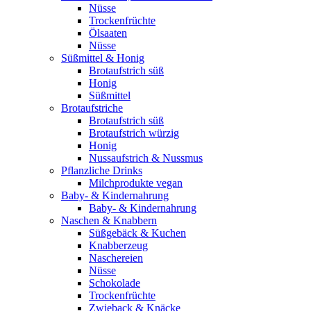
Nüsse
Trockenfrüchte
Ölsaaten
Nüsse
Süßmittel & Honig
Brotaufstrich süß
Honig
Süßmittel
Brotaufstriche
Brotaufstrich süß
Brotaufstrich würzig
Honig
Nussaufstrich & Nussmus
Pflanzliche Drinks
Milchprodukte vegan
Baby- & Kindernahrung
Baby- & Kindernahrung
Naschen & Knabbern
Süßgebäck & Kuchen
Knabberzeug
Naschereien
Nüsse
Schokolade
Trockenfrüchte
Zwieback & Knäcke