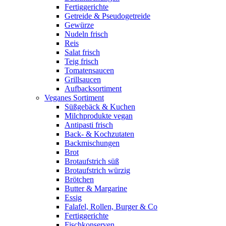
Fertiggerichte
Getreide & Pseudogetreide
Gewürze
Nudeln frisch
Reis
Salat frisch
Teig frisch
Tomatensaucen
Grillsaucen
Aufbacksortiment
Veganes Sortiment
Süßgebäck & Kuchen
Milchprodukte vegan
Antipasti frisch
Back- & Kochzutaten
Backmischungen
Brot
Brotaufstrich süß
Brotaufstrich würzig
Brötchen
Butter & Margarine
Essig
Falafel, Rollen, Burger & Co
Fertiggerichte
Fischkonserven