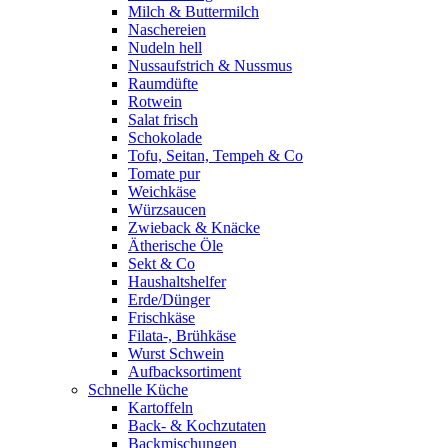
Milch & Buttermilch
Naschereien
Nudeln hell
Nussaufstrich & Nussmus
Raumdüfte
Rotwein
Salat frisch
Schokolade
Tofu, Seitan, Tempeh & Co
Tomate pur
Weichkäse
Würzsaucen
Zwieback & Knäcke
Ätherische Öle
Sekt & Co
Haushaltshelfer
Erde/Dünger
Frischkäse
Filata-, Brühkäse
Wurst Schwein
Aufbacksortiment
Schnelle Küche
Kartoffeln
Back- & Kochzutaten
Backmischungen