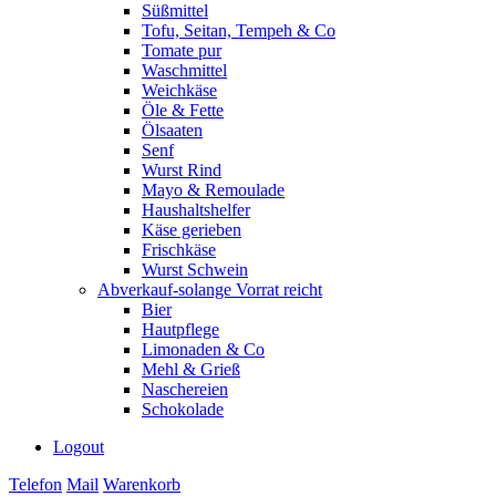
Süßmittel
Tofu, Seitan, Tempeh & Co
Tomate pur
Waschmittel
Weichkäse
Öle & Fette
Ölsaaten
Senf
Wurst Rind
Mayo & Remoulade
Haushaltshelfer
Käse gerieben
Frischkäse
Wurst Schwein
Abverkauf-solange Vorrat reicht
Bier
Hautpflege
Limonaden & Co
Mehl & Grieß
Naschereien
Schokolade
Logout
Telefon
Mail
Warenkorb