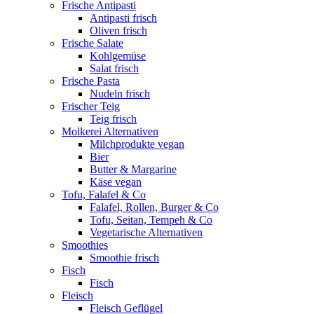
Frische Antipasti
Antipasti frisch
Oliven frisch
Frische Salate
Kohlgemüse
Salat frisch
Frische Pasta
Nudeln frisch
Frischer Teig
Teig frisch
Molkerei Alternativen
Milchprodukte vegan
Bier
Butter & Margarine
Käse vegan
Tofu, Falafel & Co
Falafel, Rollen, Burger & Co
Tofu, Seitan, Tempeh & Co
Vegetarische Alternativen
Smoothies
Smoothie frisch
Fisch
Fisch
Fleisch
Fleisch Geflügel