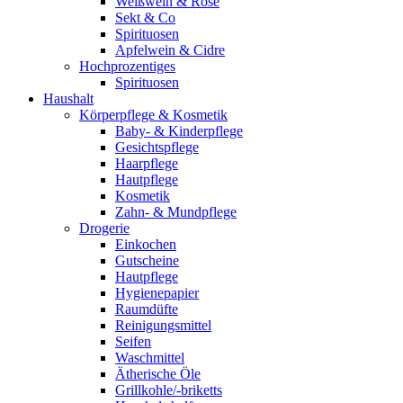
Weißwein & Rosé
Sekt & Co
Spirituosen
Apfelwein & Cidre
Hochprozentiges
Spirituosen
Haushalt
Körperpflege & Kosmetik
Baby- & Kinderpflege
Gesichtspflege
Haarpflege
Hautpflege
Kosmetik
Zahn- & Mundpflege
Drogerie
Einkochen
Gutscheine
Hautpflege
Hygienepapier
Raumdüfte
Reinigungsmittel
Seifen
Waschmittel
Ätherische Öle
Grillkohle/-briketts