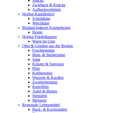
Snacks
Zwieback & Knäcke
Aufbacksortiment
Hofgut Kapellenhof
Schnittkäse
Weichkäse
Bioland-Imkerei Kramerhonig
Honig
Hofgut Friedelhausen
Wurst im Glas
Obst & Gemüse aus der Region
Fruchtgemüse
Blatt- & Stielgemüse
Salat
Kräuter & Sprossen
Pilze
Kohlgemüse
Wurzeln & Knollen
Zwiebelgemüse
Kartoffeln
Äpfel & Birnen
Steinobst
Melonen
Regionale Lebensmittel
Back- & Kochzutaten