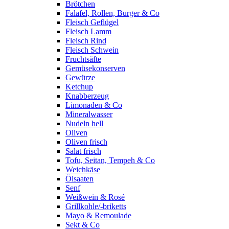
Brötchen
Falafel, Rollen, Burger & Co
Fleisch Geflügel
Fleisch Lamm
Fleisch Rind
Fleisch Schwein
Fruchtsäfte
Gemüsekonserven
Gewürze
Ketchup
Knabberzeug
Limonaden & Co
Mineralwasser
Nudeln hell
Oliven
Oliven frisch
Salat frisch
Tofu, Seitan, Tempeh & Co
Weichkäse
Ölsaaten
Senf
Weißwein & Rosé
Grillkohle/-briketts
Mayo & Remoulade
Sekt & Co