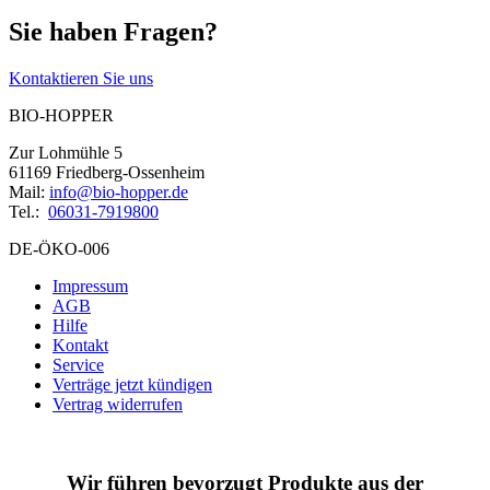
Sie haben Fragen?
Kontaktieren Sie uns
BIO-HOPPER
Zur Lohmühle 5
61169 Friedberg-Ossenheim
Mail:
info@bio-hopper.de
Tel.:
06031-7919800
DE-ÖKO-006
Impressum
AGB
Hilfe
Kontakt
Service
Verträge jetzt kündigen
Vertrag widerrufen
Wir führen bevorzugt Produkte aus der