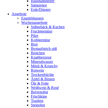
Haushaltshelfer
Sämereien
Erde/Dünger
Angebote
Empfehlungen
Wochenangebote
Süßgebäck & Kuchen
Fruchtgemüse
Pilze
Kohlgemüse
Brot
Brotaufstrich süß
Brötchen
Knabberzeug
Mineralwasser
Müsli & Krunchy
Rotwein
Trockenfrüchte
Äpfel & Birnen
Öle & Fette
Weißwein & Rosé
Beerenobst
Frischkäse
Trauben
Steinobst