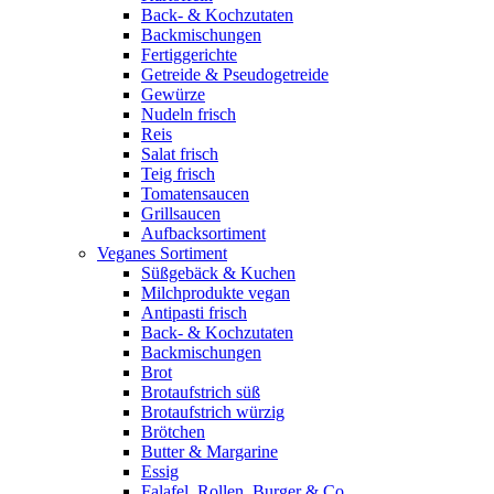
Back- & Kochzutaten
Backmischungen
Fertiggerichte
Getreide & Pseudogetreide
Gewürze
Nudeln frisch
Reis
Salat frisch
Teig frisch
Tomatensaucen
Grillsaucen
Aufbacksortiment
Veganes Sortiment
Süßgebäck & Kuchen
Milchprodukte vegan
Antipasti frisch
Back- & Kochzutaten
Backmischungen
Brot
Brotaufstrich süß
Brotaufstrich würzig
Brötchen
Butter & Margarine
Essig
Falafel, Rollen, Burger & Co