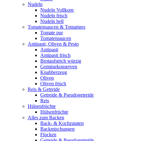
Nudeln
Nudeln Vollkorn
Nudeln frisch
Nudeln hell
Tomatensaucen & Tomatiges
Tomate pur
Tomatensaucen
Antipasti, Oliven & Pesto
Antipasti
Antipasti frisch
Brotaufstrich würzig
Gemüsekonserven
Knabberzeug
Oliven
Oliven frisch
Reis & Getreide
Getreide & Pseudogetreide
Reis
Hülsenfrüchte
Hülsenfrüchte
Alles zum Backen
Back- & Kochzutaten
Backmischungen
Flocken
Getreide & Pseudogetreide