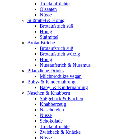
Trockenfrüchte
Ölsaaten
Nüsse
Süßmittel & Honig
Brotaufstrich süß
Honig
Süßmittel
Brotaufstriche
Brotaufstrich süß
Brotaufstrich würzig
Honig
Nussaufstrich & Nussmus
Pflanzliche Drinks
Milchprodukte vegan
Baby- & Kindernahrung
Baby- & Kindernahrung
Naschen & Knabbern
Süßgebäck & Kuchen
Knabberzeug
Naschereien
Nüsse
Schokolade
Trockenfrüchte
Zwieback & Knäcke
Nüsse