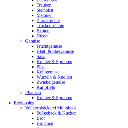
Trauben
Steinobst
Melonen
Zitrusfrüchte
Trockenfrüchte
Exoten
Nüsse
Gemüse
Fruchtgemüse
Blatt- & Stielgemüse
Salat
Kräuter & Sprossen
Pilze
Kohlgemüse
Wurzeln & Knollen
Zwiebelgemüse
Kartoffeln
Pflanzen
Kräuter & Sprossen
Regionales
Vollkornbäckerei Mulinbeck
Süßgebäck & Kuchen
Brot
Brötchen