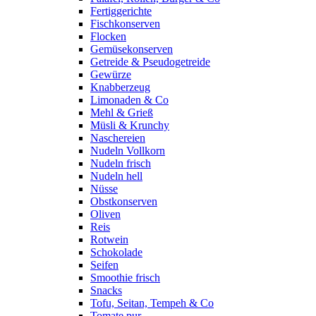
Fertiggerichte
Fischkonserven
Flocken
Gemüsekonserven
Getreide & Pseudogetreide
Gewürze
Knabberzeug
Limonaden & Co
Mehl & Grieß
Müsli & Krunchy
Naschereien
Nudeln Vollkorn
Nudeln frisch
Nudeln hell
Nüsse
Obstkonserven
Oliven
Reis
Rotwein
Schokolade
Seifen
Smoothie frisch
Snacks
Tofu, Seitan, Tempeh & Co
Tomate pur