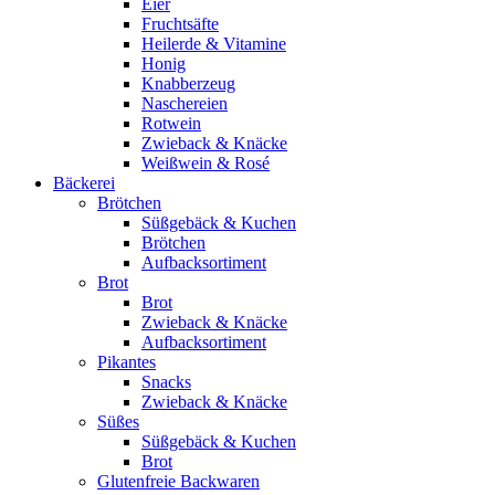
Eier
Fruchtsäfte
Heilerde & Vitamine
Honig
Knabberzeug
Naschereien
Rotwein
Zwieback & Knäcke
Weißwein & Rosé
Bäckerei
Brötchen
Süßgebäck & Kuchen
Brötchen
Aufbacksortiment
Brot
Brot
Zwieback & Knäcke
Aufbacksortiment
Pikantes
Snacks
Zwieback & Knäcke
Süßes
Süßgebäck & Kuchen
Brot
Glutenfreie Backwaren