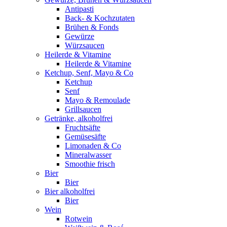
Antipasti
Back- & Kochzutaten
Brühen & Fonds
Gewürze
Würzsaucen
Heilerde & Vitamine
Heilerde & Vitamine
Ketchup, Senf, Mayo & Co
Ketchup
Senf
Mayo & Remoulade
Grillsaucen
Getränke, alkoholfrei
Fruchtsäfte
Gemüsesäfte
Limonaden & Co
Mineralwasser
Smoothie frisch
Bier
Bier
Bier alkoholfrei
Bier
Wein
Rotwein