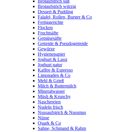
Brotaufstrich süß
Brotaufstrich würzig
Dessert & Pudding
Falafel, Rollen, Burger & Co
Fertiggerichte
Flocken
Fruchtsäfte
Gemüsesäfte
Getreide & Pseudogetreide
Gewürze
Hygienepapier
Joghurt & Lassi
Joghurt natur
Kaffee & Espresso
Limonaden & Co
Mehl & Grieß
Milch & Buttermilch
Mineralwasser
Müsli & Krunchy
Naschereien
Nudeln frisch
Nussaufstrich & Nussmus
Nüsse
Quark & Co
Sahne, Schmand & Rahm