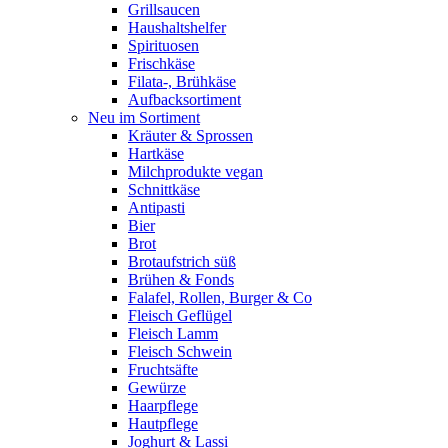
Grillsaucen
Haushaltshelfer
Spirituosen
Frischkäse
Filata-, Brühkäse
Aufbacksortiment
Neu im Sortiment
Kräuter & Sprossen
Hartkäse
Milchprodukte vegan
Schnittkäse
Antipasti
Bier
Brot
Brotaufstrich süß
Brühen & Fonds
Falafel, Rollen, Burger & Co
Fleisch Geflügel
Fleisch Lamm
Fleisch Schwein
Fruchtsäfte
Gewürze
Haarpflege
Hautpflege
Joghurt & Lassi