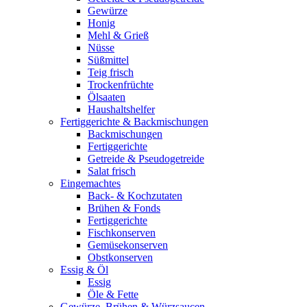
Gewürze
Honig
Mehl & Grieß
Nüsse
Süßmittel
Teig frisch
Trockenfrüchte
Ölsaaten
Haushaltshelfer
Fertiggerichte & Backmischungen
Backmischungen
Fertiggerichte
Getreide & Pseudogetreide
Salat frisch
Eingemachtes
Back- & Kochzutaten
Brühen & Fonds
Fertiggerichte
Fischkonserven
Gemüsekonserven
Obstkonserven
Essig & Öl
Essig
Öle & Fette
Gewürze, Brühen & Würzsaucen