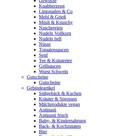
Gewürze
Knabberzeug
Limonaden & Co
Mehl & Grieß
Müsli & Krunchy
Naschereien
Nudeln Vollkorn
Nudeln hell
Nüsse
Tomatensaucen
Senf
Tee & Kräutertee
Grillsaucen
Wurst Schwein
Gutscheine
Gutscheine
Gebindeartikel
Süßgebäck & Kuchen
Kräuter & Sprossen
Milchprodukte vegan
Antipasti
Antipasti frisch
Baby- & Kindernahrung
Back- & Kochzutaten
Bier