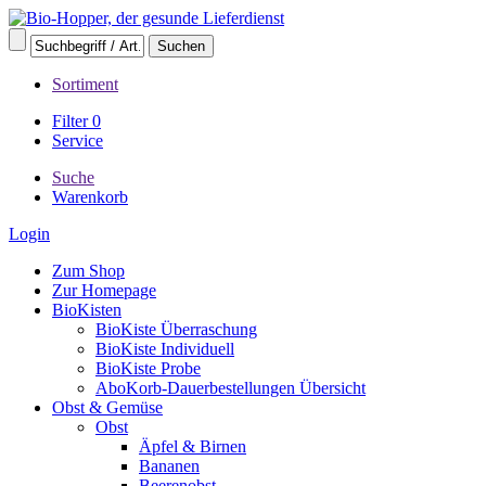
Sortiment
Filter
0
Service
Suche
Warenkorb
Login
Zum Shop
Zur Homepage
BioKisten
BioKiste Überraschung
BioKiste Individuell
BioKiste Probe
AboKorb-Dauerbestellungen Übersicht
Obst & Gemüse
Obst
Äpfel & Birnen
Bananen
Beerenobst