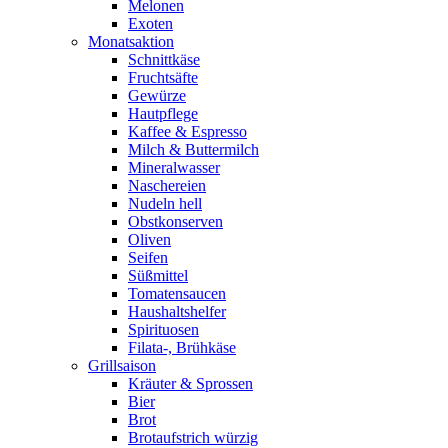
Melonen
Exoten
Monatsaktion
Schnittkäse
Fruchtsäfte
Gewürze
Hautpflege
Kaffee & Espresso
Milch & Buttermilch
Mineralwasser
Naschereien
Nudeln hell
Obstkonserven
Oliven
Seifen
Süßmittel
Tomatensaucen
Haushaltshelfer
Spirituosen
Filata-, Brühkäse
Grillsaison
Kräuter & Sprossen
Bier
Brot
Brotaufstrich würzig