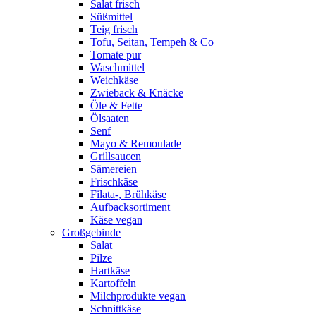
Salat frisch
Süßmittel
Teig frisch
Tofu, Seitan, Tempeh & Co
Tomate pur
Waschmittel
Weichkäse
Zwieback & Knäcke
Öle & Fette
Ölsaaten
Senf
Mayo & Remoulade
Grillsaucen
Sämereien
Frischkäse
Filata-, Brühkäse
Aufbacksortiment
Käse vegan
Großgebinde
Salat
Pilze
Hartkäse
Kartoffeln
Milchprodukte vegan
Schnittkäse