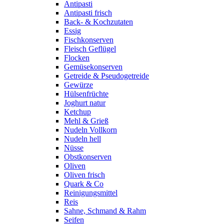
Antipasti
Antipasti frisch
Back- & Kochzutaten
Essig
Fischkonserven
Fleisch Geflügel
Flocken
Gemüsekonserven
Getreide & Pseudogetreide
Gewürze
Hülsenfrüchte
Joghurt natur
Ketchup
Mehl & Grieß
Nudeln Vollkorn
Nudeln hell
Nüsse
Obstkonserven
Oliven
Oliven frisch
Quark & Co
Reinigungsmittel
Reis
Sahne, Schmand & Rahm
Seifen