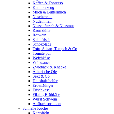
Kaffee & Espresso
Knabberzeug
Milch & Buttermilch
Naschereien
Nudeln hell
Nussaufstrich & Nussmus
Raumdüfte
Rotwein
Salat frisch
Schokolade
Tofu, Seitan, Tempeh & Co
Tomate pur
Weichkäse
Würzsaucen
Zwieback & Knäcke
Ätherische Öle
Sekt & Co
Haushaltshelfer
Erde/Dünger
Frischkäse
Filata-, Brühkäse
Wurst Schwein
Aufbacksortiment
Schnelle Küche
Kartoffeln