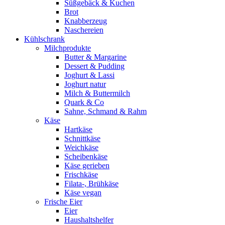
Süßgebäck & Kuchen
Brot
Knabberzeug
Naschereien
Kühlschrank
Milchprodukte
Butter & Margarine
Dessert & Pudding
Joghurt & Lassi
Joghurt natur
Milch & Buttermilch
Quark & Co
Sahne, Schmand & Rahm
Käse
Hartkäse
Schnittkäse
Weichkäse
Scheibenkäse
Käse gerieben
Frischkäse
Filata-, Brühkäse
Käse vegan
Frische Eier
Eier
Haushaltshelfer