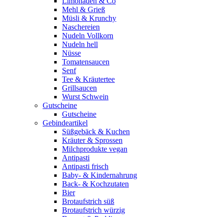
Limonaden & Co
Mehl & Grieß
Müsli & Krunchy
Naschereien
Nudeln Vollkorn
Nudeln hell
Nüsse
Tomatensaucen
Senf
Tee & Kräutertee
Grillsaucen
Wurst Schwein
Gutscheine
Gutscheine
Gebindeartikel
Süßgebäck & Kuchen
Kräuter & Sprossen
Milchprodukte vegan
Antipasti
Antipasti frisch
Baby- & Kindernahrung
Back- & Kochzutaten
Bier
Brotaufstrich süß
Brotaufstrich würzig