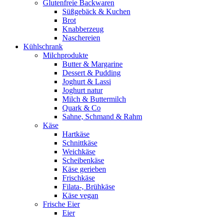
Glutenfreie Backwaren
Süßgebäck & Kuchen
Brot
Knabberzeug
Naschereien
Kühlschrank
Milchprodukte
Butter & Margarine
Dessert & Pudding
Joghurt & Lassi
Joghurt natur
Milch & Buttermilch
Quark & Co
Sahne, Schmand & Rahm
Käse
Hartkäse
Schnittkäse
Weichkäse
Scheibenkäse
Käse gerieben
Frischkäse
Filata-, Brühkäse
Käse vegan
Frische Eier
Eier