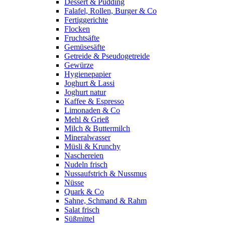
Dessert & Pudding
Falafel, Rollen, Burger & Co
Fertiggerichte
Flocken
Fruchtsäfte
Gemüsesäfte
Getreide & Pseudogetreide
Gewürze
Hygienepapier
Joghurt & Lassi
Joghurt natur
Kaffee & Espresso
Limonaden & Co
Mehl & Grieß
Milch & Buttermilch
Mineralwasser
Müsli & Krunchy
Naschereien
Nudeln frisch
Nussaufstrich & Nussmus
Nüsse
Quark & Co
Sahne, Schmand & Rahm
Salat frisch
Süßmittel