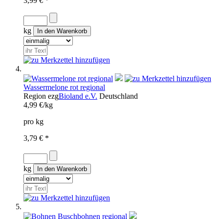
3,99 € *
kg
Wassermelone rot regional
Region
ezg
Bioland e.V.
Deutschland
4,99 €/kg
pro kg
3,79 € *
kg