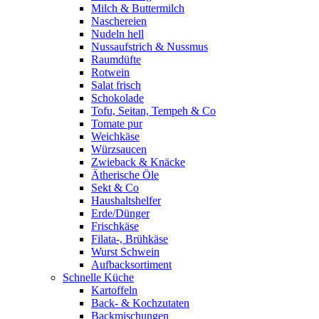
Milch & Buttermilch
Naschereien
Nudeln hell
Nussaufstrich & Nussmus
Raumdüfte
Rotwein
Salat frisch
Schokolade
Tofu, Seitan, Tempeh & Co
Tomate pur
Weichkäse
Würzsaucen
Zwieback & Knäcke
Ätherische Öle
Sekt & Co
Haushaltshelfer
Erde/Dünger
Frischkäse
Filata-, Brühkäse
Wurst Schwein
Aufbacksortiment
Schnelle Küche
Kartoffeln
Back- & Kochzutaten
Backmischungen