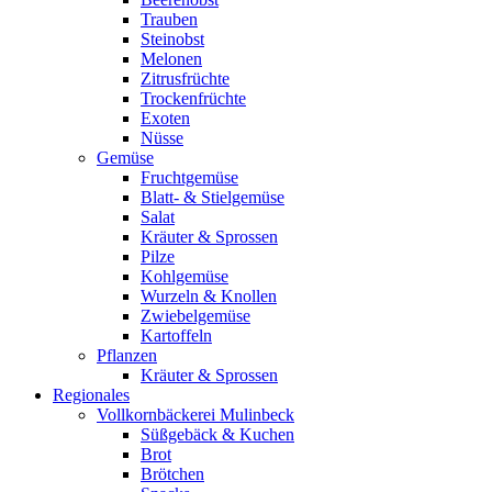
Trauben
Steinobst
Melonen
Zitrusfrüchte
Trockenfrüchte
Exoten
Nüsse
Gemüse
Fruchtgemüse
Blatt- & Stielgemüse
Salat
Kräuter & Sprossen
Pilze
Kohlgemüse
Wurzeln & Knollen
Zwiebelgemüse
Kartoffeln
Pflanzen
Kräuter & Sprossen
Regionales
Vollkornbäckerei Mulinbeck
Süßgebäck & Kuchen
Brot
Brötchen