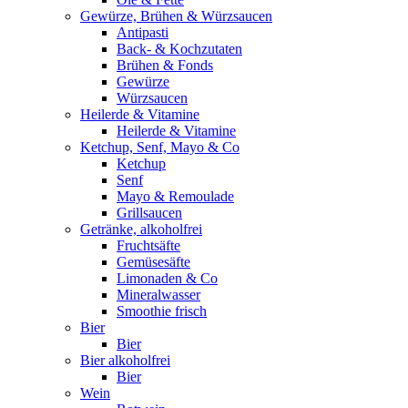
Gewürze, Brühen & Würzsaucen
Antipasti
Back- & Kochzutaten
Brühen & Fonds
Gewürze
Würzsaucen
Heilerde & Vitamine
Heilerde & Vitamine
Ketchup, Senf, Mayo & Co
Ketchup
Senf
Mayo & Remoulade
Grillsaucen
Getränke, alkoholfrei
Fruchtsäfte
Gemüsesäfte
Limonaden & Co
Mineralwasser
Smoothie frisch
Bier
Bier
Bier alkoholfrei
Bier
Wein