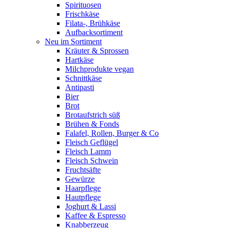
Spirituosen
Frischkäse
Filata-, Brühkäse
Aufbacksortiment
Neu im Sortiment
Kräuter & Sprossen
Hartkäse
Milchprodukte vegan
Schnittkäse
Antipasti
Bier
Brot
Brotaufstrich süß
Brühen & Fonds
Falafel, Rollen, Burger & Co
Fleisch Geflügel
Fleisch Lamm
Fleisch Schwein
Fruchtsäfte
Gewürze
Haarpflege
Hautpflege
Joghurt & Lassi
Kaffee & Espresso
Knabberzeug