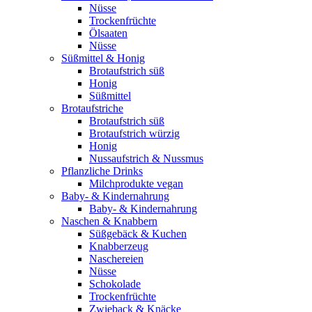
Nüsse
Trockenfrüchte
Ölsaaten
Nüsse
Süßmittel & Honig
Brotaufstrich süß
Honig
Süßmittel
Brotaufstriche
Brotaufstrich süß
Brotaufstrich würzig
Honig
Nussaufstrich & Nussmus
Pflanzliche Drinks
Milchprodukte vegan
Baby- & Kindernahrung
Baby- & Kindernahrung
Naschen & Knabbern
Süßgebäck & Kuchen
Knabberzeug
Naschereien
Nüsse
Schokolade
Trockenfrüchte
Zwieback & Knäcke