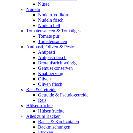
Nüsse
Nudeln
Nudeln Vollkorn
Nudeln frisch
Nudeln hell
Tomatensaucen & Tomatiges
Tomate pur
Tomatensaucen
Antipasti, Oliven & Pesto
Antipasti
Antipasti frisch
Brotaufstrich würzig
Gemüsekonserven
Knabberzeug
Oliven
Oliven frisch
Reis & Getreide
Getreide & Pseudogetreide
Reis
Hülsenfrüchte
Hülsenfrüchte
Alles zum Backen
Back- & Kochzutaten
Backmischungen
Flocken