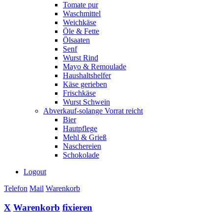
Tomate pur
Waschmittel
Weichkäse
Öle & Fette
Ölsaaten
Senf
Wurst Rind
Mayo & Remoulade
Haushaltshelfer
Käse gerieben
Frischkäse
Wurst Schwein
Abverkauf-solange Vorrat reicht
Bier
Hautpflege
Mehl & Grieß
Naschereien
Schokolade
Logout
Telefon
Mail
Warenkorb
X
Warenkorb
fixieren