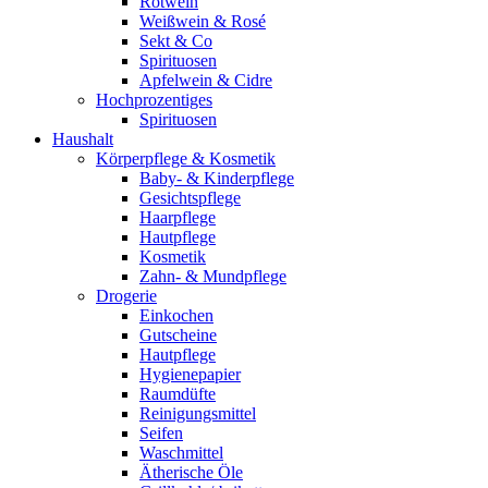
Rotwein
Weißwein & Rosé
Sekt & Co
Spirituosen
Apfelwein & Cidre
Hochprozentiges
Spirituosen
Haushalt
Körperpflege & Kosmetik
Baby- & Kinderpflege
Gesichtspflege
Haarpflege
Hautpflege
Kosmetik
Zahn- & Mundpflege
Drogerie
Einkochen
Gutscheine
Hautpflege
Hygienepapier
Raumdüfte
Reinigungsmittel
Seifen
Waschmittel
Ätherische Öle