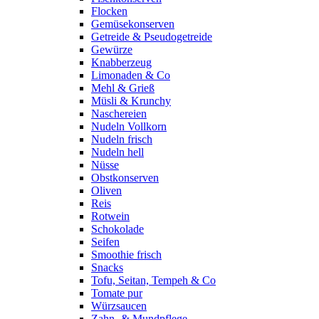
Flocken
Gemüsekonserven
Getreide & Pseudogetreide
Gewürze
Knabberzeug
Limonaden & Co
Mehl & Grieß
Müsli & Krunchy
Naschereien
Nudeln Vollkorn
Nudeln frisch
Nudeln hell
Nüsse
Obstkonserven
Oliven
Reis
Rotwein
Schokolade
Seifen
Smoothie frisch
Snacks
Tofu, Seitan, Tempeh & Co
Tomate pur
Würzsaucen
Zahn- & Mundpflege