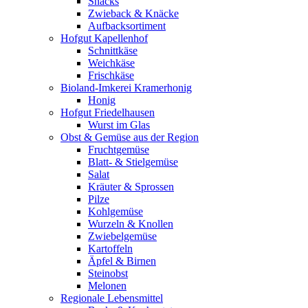
Snacks
Zwieback & Knäcke
Aufbacksortiment
Hofgut Kapellenhof
Schnittkäse
Weichkäse
Frischkäse
Bioland-Imkerei Kramerhonig
Honig
Hofgut Friedelhausen
Wurst im Glas
Obst & Gemüse aus der Region
Fruchtgemüse
Blatt- & Stielgemüse
Salat
Kräuter & Sprossen
Pilze
Kohlgemüse
Wurzeln & Knollen
Zwiebelgemüse
Kartoffeln
Äpfel & Birnen
Steinobst
Melonen
Regionale Lebensmittel