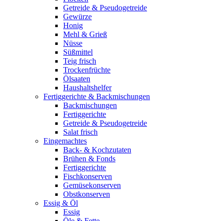
Getreide & Pseudogetreide
Gewürze
Honig
Mehl & Grieß
Nüsse
Süßmittel
Teig frisch
Trockenfrüchte
Ölsaaten
Haushaltshelfer
Fertiggerichte & Backmischungen
Backmischungen
Fertiggerichte
Getreide & Pseudogetreide
Salat frisch
Eingemachtes
Back- & Kochzutaten
Brühen & Fonds
Fertiggerichte
Fischkonserven
Gemüsekonserven
Obstkonserven
Essig & Öl
Essig
Öle & Fette