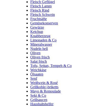
Fleisch Geflügel
Fleisch Lamm
Fleisch Rind
Fleisch Schwein
Fruchtsäfte
Gemüsekonserven
Gewürze
Ketchup
Knabberzeug
Limonaden & Co
Mineralwasser
Nudeln hell
Oliven
Oliven frisch
Salat frisch
Tofu, Seitan, Tempeh & Co
Weichkäse
Ölsaaten
Senf
Weißwein & Rosé
Grillkohle/-briketts
Mayo & Remoulade
Sekt & Co
Grillsaucen
Haushaltshelfer