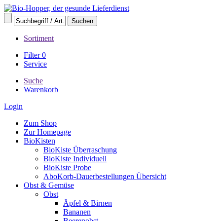
Sortiment
Filter
0
Service
Suche
Warenkorb
Login
Zum Shop
Zur Homepage
BioKisten
BioKiste Überraschung
BioKiste Individuell
BioKiste Probe
AboKorb-Dauerbestellungen Übersicht
Obst & Gemüse
Obst
Äpfel & Birnen
Bananen
Beerenobst