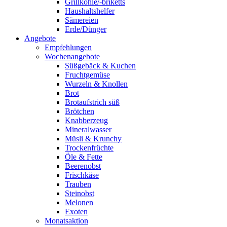
Grillkohle/-briketts
Haushaltshelfer
Sämereien
Erde/Dünger
Angebote
Empfehlungen
Wochenangebote
Süßgebäck & Kuchen
Fruchtgemüse
Wurzeln & Knollen
Brot
Brotaufstrich süß
Brötchen
Knabberzeug
Mineralwasser
Müsli & Krunchy
Trockenfrüchte
Öle & Fette
Beerenobst
Frischkäse
Trauben
Steinobst
Melonen
Exoten
Monatsaktion