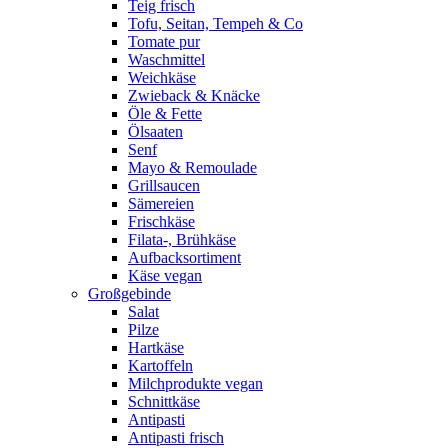
Teig frisch
Tofu, Seitan, Tempeh & Co
Tomate pur
Waschmittel
Weichkäse
Zwieback & Knäcke
Öle & Fette
Ölsaaten
Senf
Mayo & Remoulade
Grillsaucen
Sämereien
Frischkäse
Filata-, Brühkäse
Aufbacksortiment
Käse vegan
Großgebinde
Salat
Pilze
Hartkäse
Kartoffeln
Milchprodukte vegan
Schnittkäse
Antipasti
Antipasti frisch