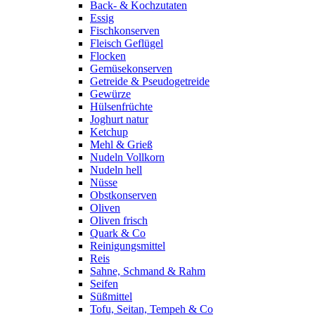
Back- & Kochzutaten
Essig
Fischkonserven
Fleisch Geflügel
Flocken
Gemüsekonserven
Getreide & Pseudogetreide
Gewürze
Hülsenfrüchte
Joghurt natur
Ketchup
Mehl & Grieß
Nudeln Vollkorn
Nudeln hell
Nüsse
Obstkonserven
Oliven
Oliven frisch
Quark & Co
Reinigungsmittel
Reis
Sahne, Schmand & Rahm
Seifen
Süßmittel
Tofu, Seitan, Tempeh & Co