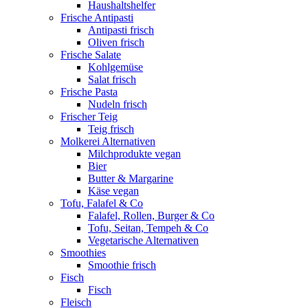
Haushaltshelfer
Frische Antipasti
Antipasti frisch
Oliven frisch
Frische Salate
Kohlgemüse
Salat frisch
Frische Pasta
Nudeln frisch
Frischer Teig
Teig frisch
Molkerei Alternativen
Milchprodukte vegan
Bier
Butter & Margarine
Käse vegan
Tofu, Falafel & Co
Falafel, Rollen, Burger & Co
Tofu, Seitan, Tempeh & Co
Vegetarische Alternativen
Smoothies
Smoothie frisch
Fisch
Fisch
Fleisch