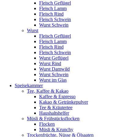
Fleisch Geflügel
Fleisch Lamm
Fleisch Rind
Fleisch Schwein
Wurst Schwein
Wurst
Fleisch Geflügel
Fleisch Lamm
Fleisch Rind
Fleisch Schwein
Wurst Geflügel
Wurst Rind
Wurst Damwild
Wurst Schwein
Wurst im Glas
Speisekammer
Tee, Kaffee & Kakao
Kaffee & Espresso
Kakao & Getränkepulver
Tee & Kräutertee
Haushaltshelfer
Müsli & Frühstücksflocken
Flocken
Müsli & Krunchy
Trockenfrüchte, Nüsse & Ölsaaten