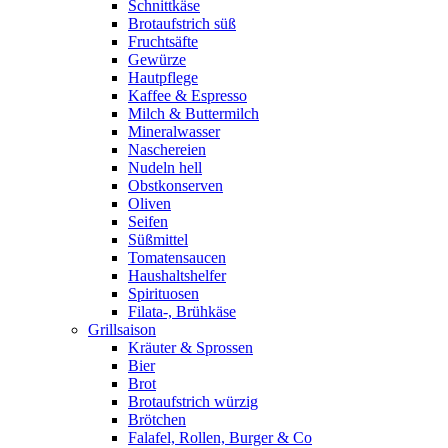
Schnittkäse
Brotaufstrich süß
Fruchtsäfte
Gewürze
Hautpflege
Kaffee & Espresso
Milch & Buttermilch
Mineralwasser
Naschereien
Nudeln hell
Obstkonserven
Oliven
Seifen
Süßmittel
Tomatensaucen
Haushaltshelfer
Spirituosen
Filata-, Brühkäse
Grillsaison
Kräuter & Sprossen
Bier
Brot
Brotaufstrich würzig
Brötchen
Falafel, Rollen, Burger & Co