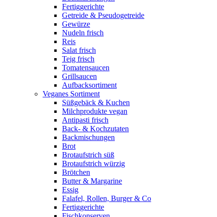
Fertiggerichte
Getreide & Pseudogetreide
Gewürze
Nudeln frisch
Reis
Salat frisch
Teig frisch
Tomatensaucen
Grillsaucen
Aufbacksortiment
Veganes Sortiment
Süßgebäck & Kuchen
Milchprodukte vegan
Antipasti frisch
Back- & Kochzutaten
Backmischungen
Brot
Brotaufstrich süß
Brotaufstrich würzig
Brötchen
Butter & Margarine
Essig
Falafel, Rollen, Burger & Co
Fertiggerichte
Fischkonserven