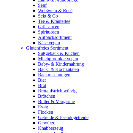
Senf
Weißwein & Rosé
Sekt & Co
Tee & Kräutertee
Grillsaucen
Spirituosen
Aufbacksortiment
Käse vegan
Glutenfreies Sortiment
Süßgebäck & Kuchen
Milchprodukte vegan
Baby- & Kindernahrung
Back- & Kochzutaten
Backmischungen
Bier
Brot
Brotaufstrich würzig
Brötchen
Butter & Margarine
Essig
Flocken
Getreide & Pseudogetreide
Gewürze
Knabberzeug