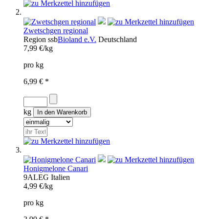
Zwetschgen regional
Region
ssb
Bioland e.V.
Deutschland
7,99 €/kg
pro kg
6,99 € *
kg
Honigmelone Canari
9AL
EG
Italien
4,99 €/kg
pro kg