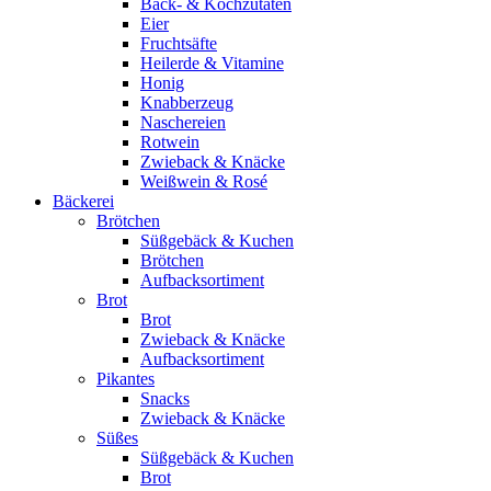
Back- & Kochzutaten
Eier
Fruchtsäfte
Heilerde & Vitamine
Honig
Knabberzeug
Naschereien
Rotwein
Zwieback & Knäcke
Weißwein & Rosé
Bäckerei
Brötchen
Süßgebäck & Kuchen
Brötchen
Aufbacksortiment
Brot
Brot
Zwieback & Knäcke
Aufbacksortiment
Pikantes
Snacks
Zwieback & Knäcke
Süßes
Süßgebäck & Kuchen
Brot