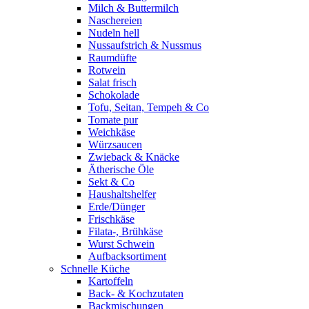
Milch & Buttermilch
Naschereien
Nudeln hell
Nussaufstrich & Nussmus
Raumdüfte
Rotwein
Salat frisch
Schokolade
Tofu, Seitan, Tempeh & Co
Tomate pur
Weichkäse
Würzsaucen
Zwieback & Knäcke
Ätherische Öle
Sekt & Co
Haushaltshelfer
Erde/Dünger
Frischkäse
Filata-, Brühkäse
Wurst Schwein
Aufbacksortiment
Schnelle Küche
Kartoffeln
Back- & Kochzutaten
Backmischungen