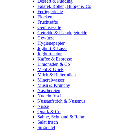
Dessert & Pudding
Falafel, Rollen, Burger & Co
Fertiggerichte
Flocken
Fruchtsäfte
Gemüsesäfte
Getreide & Pseudogetreide
Gewürze
Hygienepapier
Joghurt & Lassi
Joghurt natur
Kaffee & Espresso
Limonaden & Co
Mehl & Grieß
Milch & Buttermilch
Mineralwasser
Müsli & Krunchy
Naschereien
Nudeln frisch
Nussaufstrich & Nussmus
Nüsse
Quark & Co
Sahne, Schmand & Rahm
Salat frisch
Süßmittel