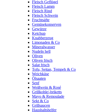
Fleisch Geflügel
Fleisch Lamm
Fleisch Rind
Fleisch Schwein
Fruchtsäfte
Gemüsekonserven
Gewürze
Ketchup
Knabberzeug
Limonaden & Co
Mineralwasser
Nudeln hell
Oliven
Oliven frisch
Salat frisch
Tofu, Seitan, Tempeh & Co
Weichkäse
Ölsaaten
Senf
Weißwein & Rosé
Grillkohle/-briketts
Mayo & Remoulade
Sekt & Co
Grillsaucen
Haushaltshelfer