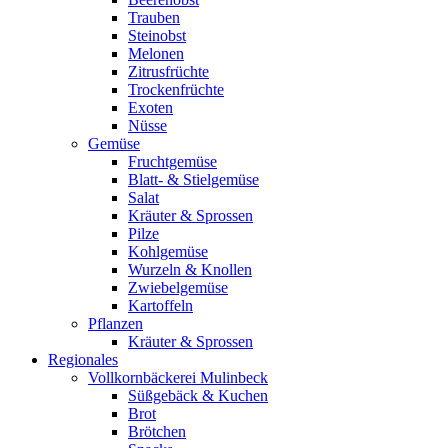
Trauben
Steinobst
Melonen
Zitrusfrüchte
Trockenfrüchte
Exoten
Nüsse
Gemüse
Fruchtgemüse
Blatt- & Stielgemüse
Salat
Kräuter & Sprossen
Pilze
Kohlgemüse
Wurzeln & Knollen
Zwiebelgemüse
Kartoffeln
Pflanzen
Kräuter & Sprossen
Regionales
Vollkornbäckerei Mulinbeck
Süßgebäck & Kuchen
Brot
Brötchen