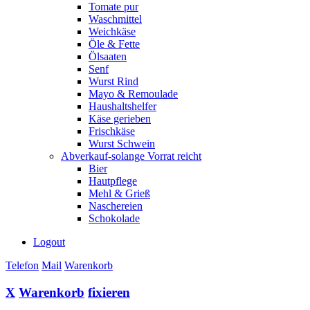
Tomate pur
Waschmittel
Weichkäse
Öle & Fette
Ölsaaten
Senf
Wurst Rind
Mayo & Remoulade
Haushaltshelfer
Käse gerieben
Frischkäse
Wurst Schwein
Abverkauf-solange Vorrat reicht
Bier
Hautpflege
Mehl & Grieß
Naschereien
Schokolade
Logout
Telefon
Mail
Warenkorb
X
Warenkorb
fixieren