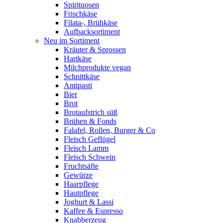
Spirituosen
Frischkäse
Filata-, Brühkäse
Aufbacksortiment
Neu im Sortiment
Kräuter & Sprossen
Hartkäse
Milchprodukte vegan
Schnittkäse
Antipasti
Bier
Brot
Brotaufstrich süß
Brühen & Fonds
Falafel, Rollen, Burger & Co
Fleisch Geflügel
Fleisch Lamm
Fleisch Schwein
Fruchtsäfte
Gewürze
Haarpflege
Hautpflege
Joghurt & Lassi
Kaffee & Espresso
Knabberzeug