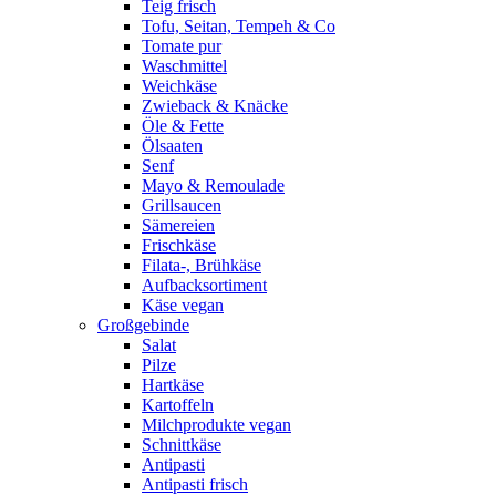
Teig frisch
Tofu, Seitan, Tempeh & Co
Tomate pur
Waschmittel
Weichkäse
Zwieback & Knäcke
Öle & Fette
Ölsaaten
Senf
Mayo & Remoulade
Grillsaucen
Sämereien
Frischkäse
Filata-, Brühkäse
Aufbacksortiment
Käse vegan
Großgebinde
Salat
Pilze
Hartkäse
Kartoffeln
Milchprodukte vegan
Schnittkäse
Antipasti
Antipasti frisch