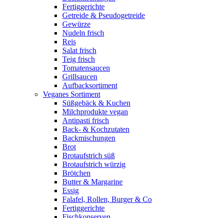
Fertiggerichte
Getreide & Pseudogetreide
Gewürze
Nudeln frisch
Reis
Salat frisch
Teig frisch
Tomatensaucen
Grillsaucen
Aufbacksortiment
Veganes Sortiment
Süßgebäck & Kuchen
Milchprodukte vegan
Antipasti frisch
Back- & Kochzutaten
Backmischungen
Brot
Brotaufstrich süß
Brotaufstrich würzig
Brötchen
Butter & Margarine
Essig
Falafel, Rollen, Burger & Co
Fertiggerichte
Fischkonserven