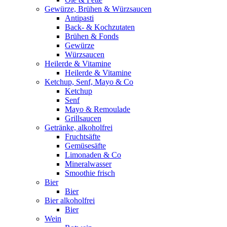
Gewürze, Brühen & Würzsaucen
Antipasti
Back- & Kochzutaten
Brühen & Fonds
Gewürze
Würzsaucen
Heilerde & Vitamine
Heilerde & Vitamine
Ketchup, Senf, Mayo & Co
Ketchup
Senf
Mayo & Remoulade
Grillsaucen
Getränke, alkoholfrei
Fruchtsäfte
Gemüsesäfte
Limonaden & Co
Mineralwasser
Smoothie frisch
Bier
Bier
Bier alkoholfrei
Bier
Wein