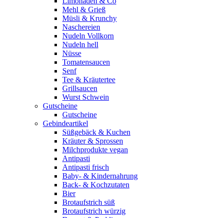
Limonaden & Co
Mehl & Grieß
Müsli & Krunchy
Naschereien
Nudeln Vollkorn
Nudeln hell
Nüsse
Tomatensaucen
Senf
Tee & Kräutertee
Grillsaucen
Wurst Schwein
Gutscheine
Gutscheine
Gebindeartikel
Süßgebäck & Kuchen
Kräuter & Sprossen
Milchprodukte vegan
Antipasti
Antipasti frisch
Baby- & Kindernahrung
Back- & Kochzutaten
Bier
Brotaufstrich süß
Brotaufstrich würzig