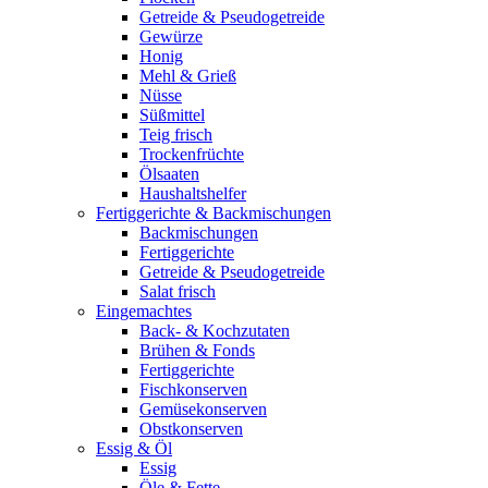
Getreide & Pseudogetreide
Gewürze
Honig
Mehl & Grieß
Nüsse
Süßmittel
Teig frisch
Trockenfrüchte
Ölsaaten
Haushaltshelfer
Fertiggerichte & Backmischungen
Backmischungen
Fertiggerichte
Getreide & Pseudogetreide
Salat frisch
Eingemachtes
Back- & Kochzutaten
Brühen & Fonds
Fertiggerichte
Fischkonserven
Gemüsekonserven
Obstkonserven
Essig & Öl
Essig
Öle & Fette