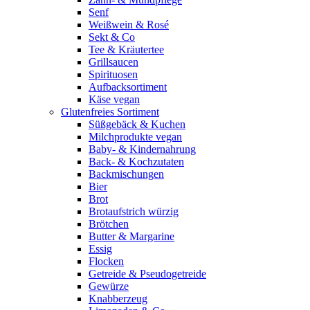
Senf
Weißwein & Rosé
Sekt & Co
Tee & Kräutertee
Grillsaucen
Spirituosen
Aufbacksortiment
Käse vegan
Glutenfreies Sortiment
Süßgebäck & Kuchen
Milchprodukte vegan
Baby- & Kindernahrung
Back- & Kochzutaten
Backmischungen
Bier
Brot
Brotaufstrich würzig
Brötchen
Butter & Margarine
Essig
Flocken
Getreide & Pseudogetreide
Gewürze
Knabberzeug