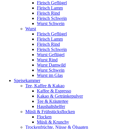
Fleisch Geflügel
Fleisch Lamm
Fleisch Rind
Fleisch Schwein
Wurst Schwein
Wurst
Fleisch Geflügel
Fleisch Lamm
Fleisch Rind
Fleisch Schwein
Wurst Geflügel
Wurst Rind
Wurst Damwild
Wurst Schwein
Wurst im Glas
Speisekammer
Tee, Kaffee & Kakao
Kaffee & Espresso
Kakao & Getränkepulver
Tee & Kräutertee
Haushaltshelfer
Müsli & Frühstücksflocken
Flocken
Müsli & Krunchy
Trockenfrüchte, Nüsse & Ölsaaten