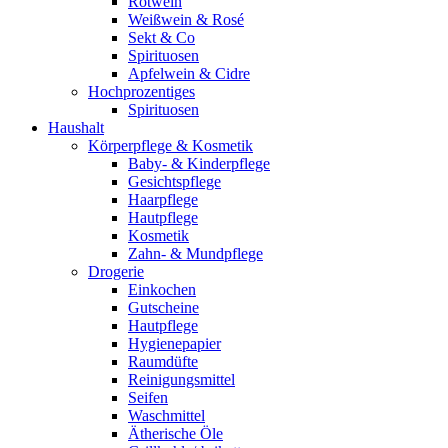
Rotwein
Weißwein & Rosé
Sekt & Co
Spirituosen
Apfelwein & Cidre
Hochprozentiges
Spirituosen
Haushalt
Körperpflege & Kosmetik
Baby- & Kinderpflege
Gesichtspflege
Haarpflege
Hautpflege
Kosmetik
Zahn- & Mundpflege
Drogerie
Einkochen
Gutscheine
Hautpflege
Hygienepapier
Raumdüfte
Reinigungsmittel
Seifen
Waschmittel
Ätherische Öle