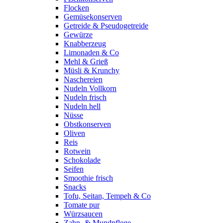
Flocken
Gemüsekonserven
Getreide & Pseudogetreide
Gewürze
Knabberzeug
Limonaden & Co
Mehl & Grieß
Müsli & Krunchy
Naschereien
Nudeln Vollkorn
Nudeln frisch
Nudeln hell
Nüsse
Obstkonserven
Oliven
Reis
Rotwein
Schokolade
Seifen
Smoothie frisch
Snacks
Tofu, Seitan, Tempeh & Co
Tomate pur
Würzsaucen
Zahn- & Mundpflege