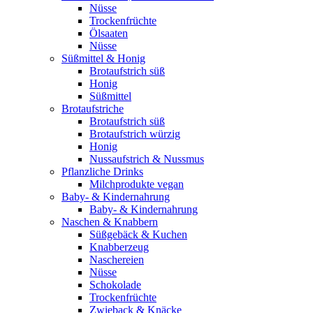
Nüsse
Trockenfrüchte
Ölsaaten
Nüsse
Süßmittel & Honig
Brotaufstrich süß
Honig
Süßmittel
Brotaufstriche
Brotaufstrich süß
Brotaufstrich würzig
Honig
Nussaufstrich & Nussmus
Pflanzliche Drinks
Milchprodukte vegan
Baby- & Kindernahrung
Baby- & Kindernahrung
Naschen & Knabbern
Süßgebäck & Kuchen
Knabberzeug
Naschereien
Nüsse
Schokolade
Trockenfrüchte
Zwieback & Knäcke