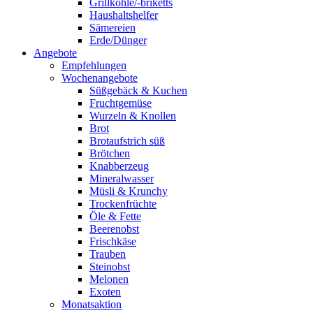
Grillkohle/-briketts
Haushaltshelfer
Sämereien
Erde/Dünger
Angebote
Empfehlungen
Wochenangebote
Süßgebäck & Kuchen
Fruchtgemüse
Wurzeln & Knollen
Brot
Brotaufstrich süß
Brötchen
Knabberzeug
Mineralwasser
Müsli & Krunchy
Trockenfrüchte
Öle & Fette
Beerenobst
Frischkäse
Trauben
Steinobst
Melonen
Exoten
Monatsaktion