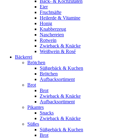
Back- & Kochzutaten
Eier
Fruchtsäfte
Heilerde & Vitamine
Honig
Knabberzeug
Naschereien
Rotwein
Zwieback & Knäcke
Weißwein & Rosé
Bäckerei
Brötchen
Süßgebäck & Kuchen
Brötchen
Aufbacksortiment
Brot
Brot
Zwieback & Knäcke
Aufbacksortiment
Pikantes
Snacks
Zwieback & Knäcke
Süßes
Süßgebäck & Kuchen
Brot