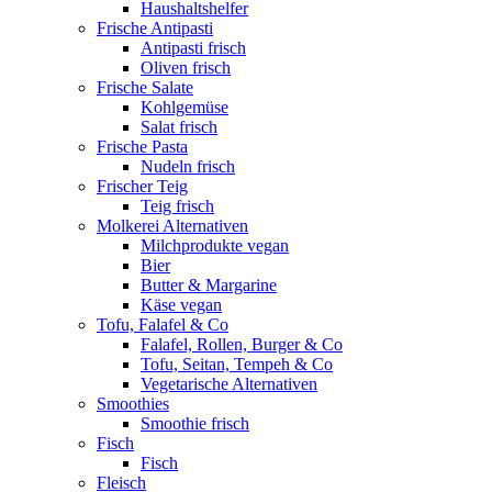
Haushaltshelfer
Frische Antipasti
Antipasti frisch
Oliven frisch
Frische Salate
Kohlgemüse
Salat frisch
Frische Pasta
Nudeln frisch
Frischer Teig
Teig frisch
Molkerei Alternativen
Milchprodukte vegan
Bier
Butter & Margarine
Käse vegan
Tofu, Falafel & Co
Falafel, Rollen, Burger & Co
Tofu, Seitan, Tempeh & Co
Vegetarische Alternativen
Smoothies
Smoothie frisch
Fisch
Fisch
Fleisch