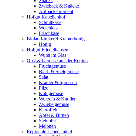
Snacks
Zwieback & Knäcke
Aufbacksortiment
Hofgut Kapellenhof
Schnittkäse
Weichkäse
Frischkäse
Bioland-Imkerei Kramerhonig
Honig
Hofgut Friedelhausen
Wurst im Glas
Obst & Gemüse aus der Region
Fruchtgemüse
Blatt- & Stielgemüse
Salat
Kräuter & Sprossen
Pilze
Kohlgemüse
Wurzeln & Knollen
Zwiebelgemüse
Kartoffeln
Äpfel & Birnen
Steinobst
Melonen
Regionale Lebensmittel