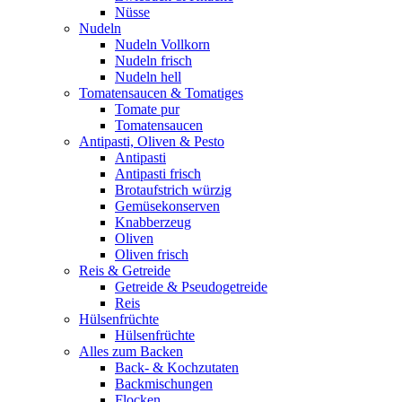
Nüsse
Nudeln
Nudeln Vollkorn
Nudeln frisch
Nudeln hell
Tomatensaucen & Tomatiges
Tomate pur
Tomatensaucen
Antipasti, Oliven & Pesto
Antipasti
Antipasti frisch
Brotaufstrich würzig
Gemüsekonserven
Knabberzeug
Oliven
Oliven frisch
Reis & Getreide
Getreide & Pseudogetreide
Reis
Hülsenfrüchte
Hülsenfrüchte
Alles zum Backen
Back- & Kochzutaten
Backmischungen
Flocken