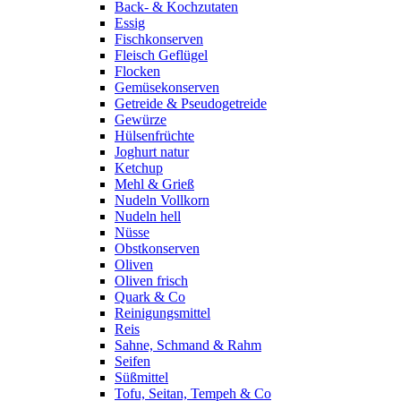
Back- & Kochzutaten
Essig
Fischkonserven
Fleisch Geflügel
Flocken
Gemüsekonserven
Getreide & Pseudogetreide
Gewürze
Hülsenfrüchte
Joghurt natur
Ketchup
Mehl & Grieß
Nudeln Vollkorn
Nudeln hell
Nüsse
Obstkonserven
Oliven
Oliven frisch
Quark & Co
Reinigungsmittel
Reis
Sahne, Schmand & Rahm
Seifen
Süßmittel
Tofu, Seitan, Tempeh & Co