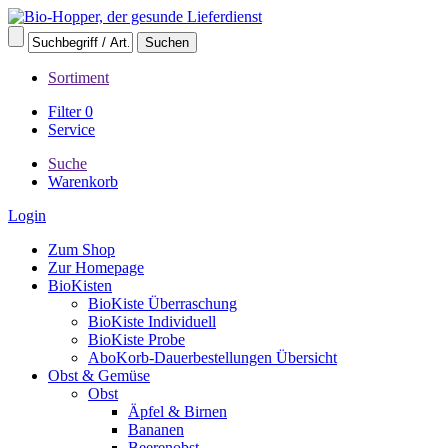
Sortiment
Filter
0
Service
Suche
Warenkorb
Login
Zum Shop
Zur Homepage
BioKisten
BioKiste Überraschung
BioKiste Individuell
BioKiste Probe
AboKorb-Dauerbestellungen Übersicht
Obst & Gemüse
Obst
Äpfel & Birnen
Bananen
Beerenobst