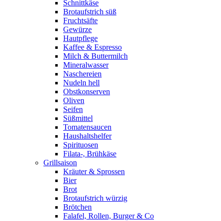
Schnittkäse
Brotaufstrich süß
Fruchtsäfte
Gewürze
Hautpflege
Kaffee & Espresso
Milch & Buttermilch
Mineralwasser
Naschereien
Nudeln hell
Obstkonserven
Oliven
Seifen
Süßmittel
Tomatensaucen
Haushaltshelfer
Spirituosen
Filata-, Brühkäse
Grillsaison
Kräuter & Sprossen
Bier
Brot
Brotaufstrich würzig
Brötchen
Falafel, Rollen, Burger & Co